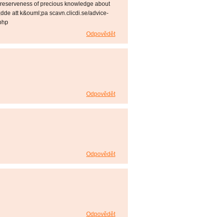
preserveness of precious knowledge about
dde att k&ouml;pa scavn.clicdi.se/advice-
php
Odpovědět
Odpovědět
Odpovědět
Odpovědět