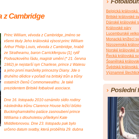
Fotoalbu
Belgická královská
da z Cambridge
Britské královské s
Dánské královské s
Královské páry
Lucemburské velko
Princ William, vévoda z Cambridge, jméno se
Monacká knížecí s
všemi tituly Jeho královská výsost princ William
Nizozemská králov
Arthur Philip Louis, vévoda z Cambridge, hrabě
Norské královské s
ze Strathearnu, baron Carrickfergusu [1], rytíř
Řecká královská sv
Podvazkového řádu, magistr umění (* 21. června
Španělská královsk
1982) je nejstarší syn Charlese, prince z Walesu
Švédská královská 
a jeho první manželky princezny Diany. Jde o
Významné šlechtick
druhého dědice v pořadí na britský trůn a trůny
ostatních členů Commonwealthu. Je také
prezidentem Britské fotbalové asociace.
Poslední 
Dne 16. listopadu 2010 oznámilo sídlo rodiny
následníka trůnu Clarence House ležící blízko
Buckinghamského paláce zasnoubení prince
Williama s dlouholetou přítelkyní Kate
Middletonovou. Dne 23. listopadu pak bylo
určeno datum svatby, která proběhla 29. dubna