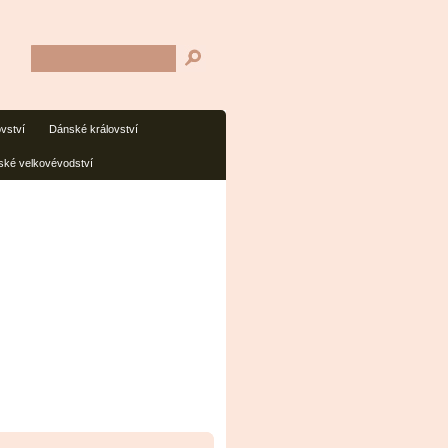
ovství
Dánské království
ké velkovévodství