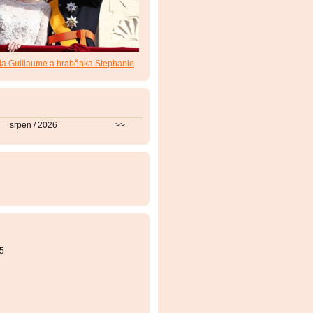
da Guillaume a hraběnka Stephanie
srpen / 2026
>>
5