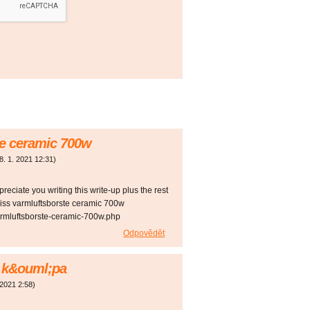
te ceramic 700w
8. 1. 2021
12:31
)
reciate you writing this write-up plus the rest
yliss varmluftsborste ceramic 700w
varmluftsborste-ceramic-700w.php
Odpovědět
 k&ouml;pa
 2021
2:58
)