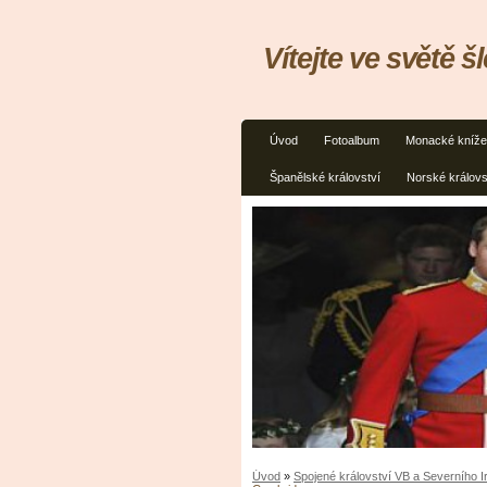
Vítejte ve světě š
Úvod
Fotoalbum
Monacké kníže
Španělské království
Norské královs
Úvod
»
Spojené království VB a Severního 