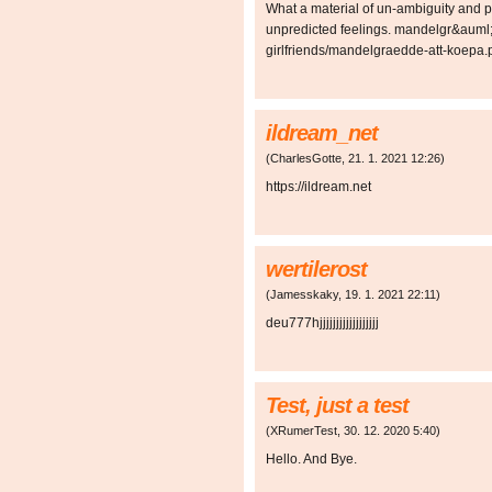
What a material of un-ambiguity and 
unpredicted feelings. mandelgr&auml;
girlfriends/mandelgraedde-att-koepa.
ildream_net
(
CharlesGotte
,
21. 1. 2021
12:26
)
https://ildream.net
wertilerost
(
Jamesskaky
,
19. 1. 2021
22:11
)
deu777hjjjjjjjjjjjjjjjjjj
Test, just a test
(
XRumerTest
,
30. 12. 2020
5:40
)
Hello. And Bye.