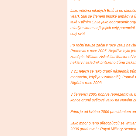
Jako většina mladých Britů si po ukončen
year). Stal se členem britské armády a úč
také v jižním Chile jako dobrovolník or
mladým lidem najít jejich celý potenciál.
celý svět.
Po roční pauze začal v roce 2001 navště
Promoval v roce 2005. Nejdříve byla jeh
zeměpis. William získal titul Master of 
některý následník britského trůnu získal
V 21 letech se jako druhý následník trů
monarchu, když je v zahraničí). Poprvé t
Nigérii v roce 2003.
V červenci 2005 poprvé reprezentoval 
konce druhé světové války na Novém Z
Princ je od května 2006 prezidentem an
Jako mnoho jeho předchůdců se William 
2006 graduoval z Royal Military Acade