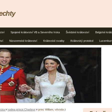
lechty
ctví
Spojené království VB a Severního Irska
Švédské království
Belgické král
tví
Nizozemské království
Královské svatby
Královský protokol
Lucemburs
Irska
»
rodina prince Charlese
»
princ William, vévoda z