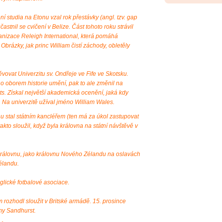
í studia na Etonu vzal rok přestávky (angl. tzv. gap
astnil se cvičení v Belize. Část tohoto roku strávil
ganizace Releigh International, která pomáhá
 Obrázky, jak princ William čistí záchody, obletěly
vovat Univerzitu sv. Ondřeje ve Fife ve Skotsku.
o oborem historie umění, pak to ale změnil na
Arts. Získal největší akademická ocenění, jaká kdy
. Na univerzitě užíval jméno William Wales.
nu stal státním kancléřem (ten má za úkol zastupovat
akto sloužil, když byla královna na státní návštěvě v
královnu, jako královnu Nového Zélandu na oslavách
élandu.
glické fotbalové asociace.
rozhodl sloužit v Britské armádě. 15. prosince
my Sandhurst.