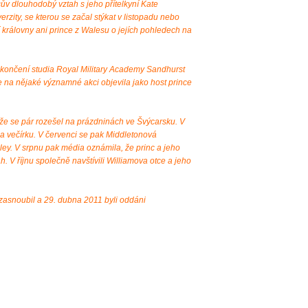
ův dlouhodobý vztah s jeho přítelkyní Kate
rzity, se kterou se začal stýkat v listopadu nebo
 královny ani prince z Walesu o jejích pohledech na
ukončení studia Royal Military Academy Sandhurst
e na nějaké významné akci objevila jako host prince
 že se pár rozešel na prázdninách ve Švýcarsku. V
na večírku. V červenci se pak Middletonová
ey. V srpnu pak média oznámila, že princ a jeho
tah. V říjnu společně navštívili Williamova otce a jeho
 zasnoubil a 29. dubna 2011 byli oddáni