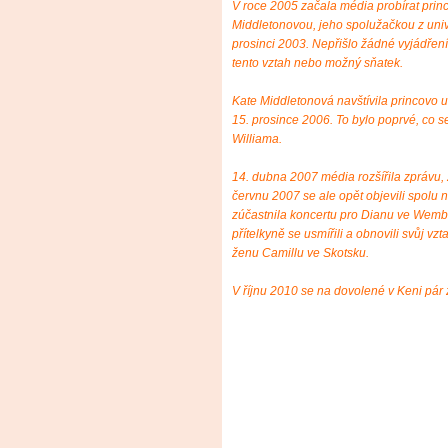
V roce 2005 začala média probírat princ
Middletonovou, jeho spolužačkou z unive
prosinci 2003. Nepřišlo žádné vyjádření
tento vztah nebo možný sňatek.
Kate Middletonová navštívila princovo 
15. prosince 2006. To bylo poprvé, co s
Williama.
14. dubna 2007 média rozšířila zprávu,
červnu 2007 se ale opět objevili spolu 
zúčastnila koncertu pro Dianu ve Wembl
přítelkyně se usmířili a obnovili svůj vz
ženu Camillu ve Skotsku.
V říjnu 2010 se na dovolené v Keni pár