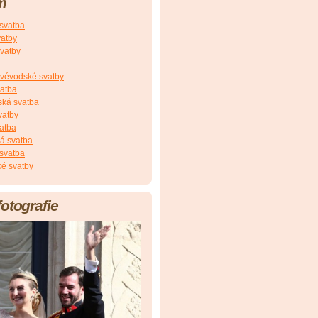
m
 svatba
vatby
vatby
vévodské svatby
vatba
ská svatba
vatby
atba
á svatba
svatba
é svatby
fotografie