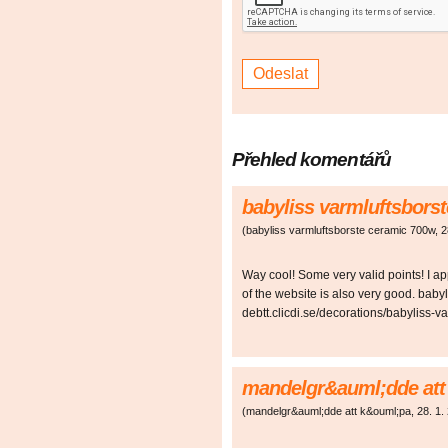
Přehled komentářů
babyliss varmluftsbors
(
babyliss varmluftsborste ceramic 700w
,
2
Way cool! Some very valid points! I app
of the website is also very good. bab
debtt.clicdi.se/decorations/babyliss-
mandelgr&auml;dde att
(
mandelgr&auml;dde att k&ouml;pa
,
28. 1.