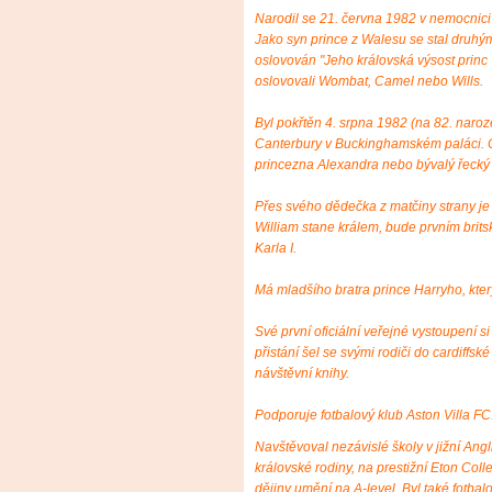
Narodil se 21. června 1982 v nemocnic
Jako syn prince z Walesu se stal druhým
oslovován "Jeho královská výsost princ 
oslovovali Wombat, Camel nebo Wills.
Byl pokřtěn 4. srpna 1982 (na 82. naro
Canterbury v Buckinghamském paláci. C
princezna Alexandra nebo bývalý řecký k
Přes svého dědečka z matčiny strany je p
William stane králem, bude prvním brits
Karla I.
Má mladšího bratra prince Harryho, který
Své první oficiální veřejné vystoupení 
přistání šel se svými rodiči do cardiffs
návštěvní knihy.
Podporuje fotbalový klub Aston Villa FC
Navštěvoval nezávislé školy v jižní Angli
královské rodiny, na prestižní Eton Coll
dějiny umění na A-level. Byl také fotba