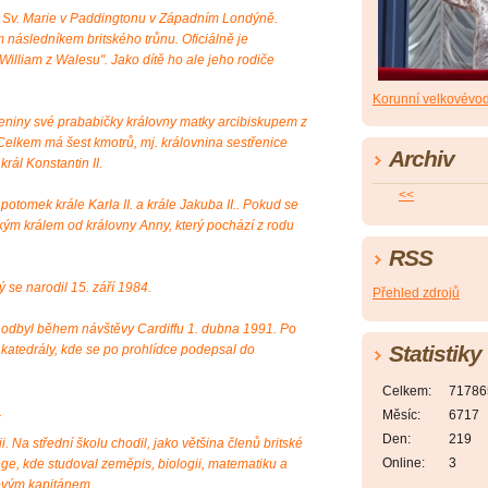
i Sv. Marie v Paddingtonu v Západním Londýně.
 následníkem britského trůnu. Oficiálně je
William z Walesu". Jako dítě ho ale jeho rodiče
Korunní velkovévo
zeniny své prababičky královny matky arcibiskupem z
elkem má šest kmotrů, mj. královnina sestřenice
Archiv
rál Konstantin II.
<<
otomek krále Karla II. a krále Jakuba II.. Pokud se
kým králem od královny Anny, který pochází z rodu
RSS
 se narodil 15. září 1984.
Přehled zdrojů
si odbyl během návštěvy Cardiffu 1. dubna 1991. Po
Statistiky
ké katedrály, kde se po prohlídce podepsal do
Celkem:
71786
.
Měsíc:
6717
Den:
219
i. Na střední školu chodil, jako většina členů britské
Online:
3
ege, kde studoval zeměpis, biologii, matematiku a
lovým kapitánem.