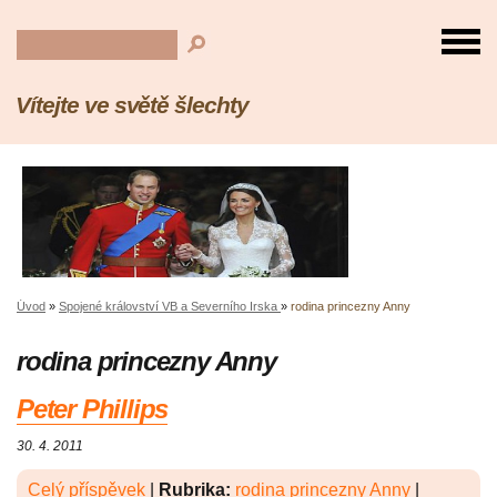
Vítejte ve světě šlechty
Úvod
»
Spojené království VB a Severního Irska
»
rodina princezny Anny
rodina princezny Anny
Peter Phillips
30. 4. 2011
Celý příspěvek
|
Rubrika:
rodina princezny Anny
|