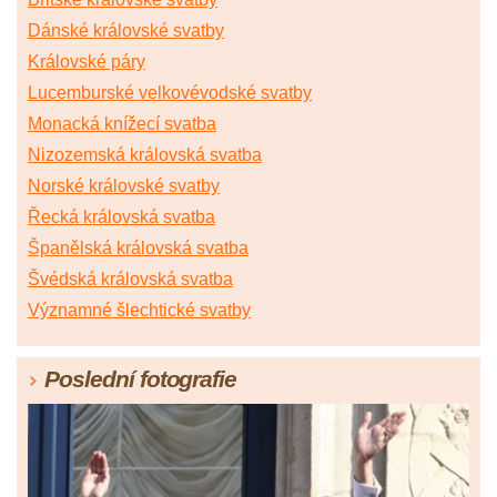
Dánské královské svatby
Královské páry
Lucemburské velkovévodské svatby
Monacká knížecí svatba
Nizozemská královská svatba
Norské královské svatby
Řecká královská svatba
Španělská královská svatba
Švédská královská svatba
Významné šlechtické svatby
Poslední fotografie