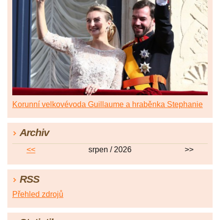
Korunní velkovévoda Guillaume a hraběnka Stephanie
Archiv
<<
srpen / 2026
>>
RSS
Přehled zdrojů