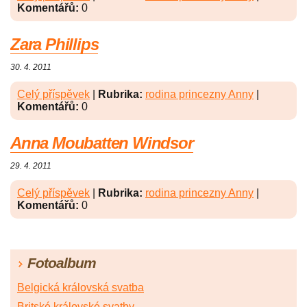
Komentářů:
0
Zara Phillips
30. 4. 2011
Celý příspěvek
|
Rubrika:
rodina princezny Anny
|
Komentářů:
0
Anna Moubatten Windsor
29. 4. 2011
Celý příspěvek
|
Rubrika:
rodina princezny Anny
|
Komentářů:
0
Fotoalbum
Belgická královská svatba
Britské královské svatby