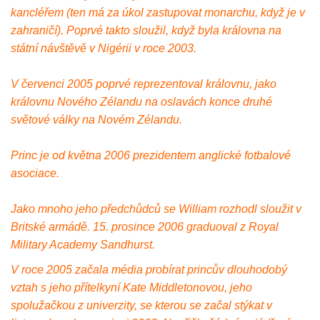
kancléřem (ten má za úkol zastupovat monarchu, když je v
zahraničí). Poprvé takto sloužil, když byla královna na
státní návštěvě v Nigérii v roce 2003.
V červenci 2005 poprvé reprezentoval královnu, jako
královnu Nového Zélandu na oslavách konce druhé
světové války na Novém Zélandu.
Princ je od května 2006 prezidentem anglické fotbalové
asociace.
Jako mnoho jeho předchůdců se William rozhodl sloužit v
Britské armádě. 15. prosince 2006 graduoval z Royal
Military Academy Sandhurst.
V roce 2005 začala média probírat princův dlouhodobý
vztah s jeho přítelkyní Kate Middletonovou, jeho
spolužačkou z univerzity, se kterou se začal stýkat v