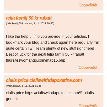
Odpovědět
telia familj 50 kr rabatt
(
telia familj 50 kr rabatt
,
3. 11. 2021
20:55
)
I like the helpful info you provide in your articles. I'll
bookmark your blog and check again here regularly. I'm
quite certain I will learn plenty of new stuff right here!
Best of luck for the next! telia familj 50 kr rabatt
thurs.teswomango.com/map15.php
Odpovědět
cialis price cialiswithdapoxetine.com
(
Michaelsak
,
3. 11. 2021
5:14
)
cialis price https://cialiswithdapoxetine.com/# - cialis
generic
Odpovědět