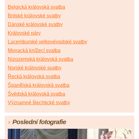
56
|
57
|
58
|
59
|
60
|
61
|
62
|
63
|
64
|
65
|
66
Belgická královská svatba
|
67
|
68
|
69
|
70
|
71
|
72
|
73
|
74
Britské královské svatby
Dánské královské svatby
Královské páry
Lucemburské velkovévodské svatby
Monacká knížecí svatba
Nizozemská královská svatba
Norské královské svatby
Řecká královská svatba
Španělská královská svatba
Švédská královská svatba
Významné šlechtické svatby
Poslední fotografie