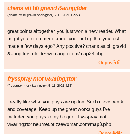
chans att bli gravid &aring;lder
(
chans att bli gravid &aring;lder
,
5. 11. 2021
12:27
)
great points altogether, you just won a new reader. What
might you recommend about your put up that you just
made a few days ago? Any positive? chans att bli gravid
&aring;lder olet.teswomango.com/map23.php
Odpovědět
frysspray mot v&aring;rtor
(
frysspray mot v&aring;rtor
,
5. 11. 2021
3:35
)
I really like what you guys are up too. Such clever work
and coverage! Keep up the great works guys I've
included you guys to my blogroll. frysspray mot
v&aring;rtor neumet.prizsewoman.com/map3.php
Odpovědět