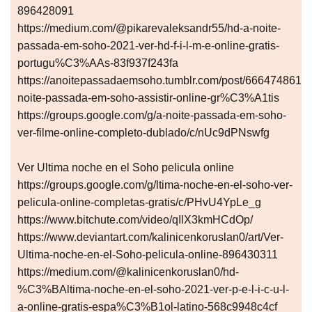
896428091
https://medium.com/@pikarevaleksandr55/hd-a-noite-
passada-em-soho-2021-ver-hd-f-i-l-m-e-online-gratis-
portugu%C3%AAs-83f937f243fa
https://anoitepassadaemsoho.tumblr.com/post/6664748617
noite-passada-em-soho-assistir-online-gr%C3%A1tis
https://groups.google.com/g/a-noite-passada-em-soho-
ver-filme-online-completo-dublado/c/nUc9dPNswfg
Ver Ultima noche en el Soho pelicula online
https://groups.google.com/g/ltima-noche-en-el-soho-ver-
pelicula-online-completas-gratis/c/PHvU4YpLe_g
https://www.bitchute.com/video/qIlX3kmHCdOp/
https://www.deviantart.com/kalinicenkoruslan0/art/Ver-
Ultima-noche-en-el-Soho-pelicula-online-896430311
https://medium.com/@kalinicenkoruslan0/hd-
%C3%BAltima-noche-en-el-soho-2021-ver-p-e-l-i-c-u-l-
a-online-gratis-espa%C3%B1ol-latino-568c9948c4cf