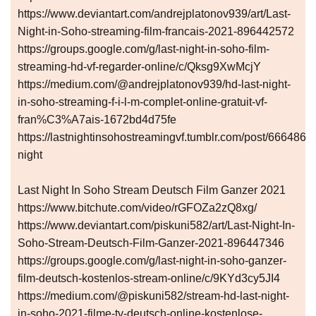
https://www.deviantart.com/andrejplatonov939/art/Last-
Night-in-Soho-streaming-film-francais-2021-896442572
https://groups.google.com/g/last-night-in-soho-film-
streaming-hd-vf-regarder-online/c/Qksg9XwMcjY
https://medium.com/@andrejplatonov939/hd-last-night-
in-soho-streaming-f-i-l-m-complet-online-gratuit-vf-
fran%C3%A7ais-1672bd4d75fe
https://lastnightinsohostreamingvf.tumblr.com/post/666486
night
Last Night In Soho Stream Deutsch Film Ganzer 2021
https://www.bitchute.com/video/rGFOZa2zQ8xg/
https://www.deviantart.com/piskuni582/art/Last-Night-In-
Soho-Stream-Deutsch-Film-Ganzer-2021-896447346
https://groups.google.com/g/last-night-in-soho-ganzer-
film-deutsch-kostenlos-stream-online/c/9KYd3cy5JI4
https://medium.com/@piskuni582/stream-hd-last-night-
in-soho-2021-filme-tv-deutsch-online-kostenlose-