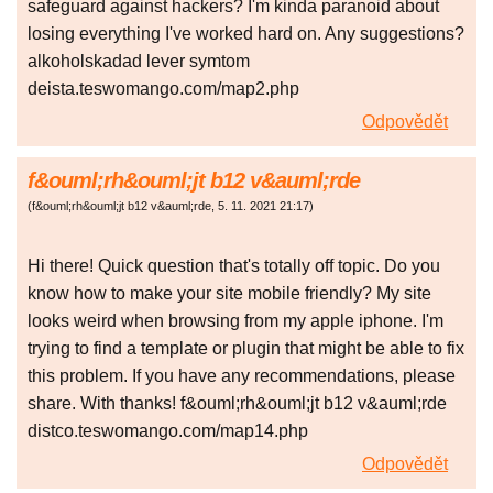
safeguard against hackers? I'm kinda paranoid about
losing everything I've worked hard on. Any suggestions?
alkoholskadad lever symtom
deista.teswomango.com/map2.php
Odpovědět
f&ouml;rh&ouml;jt b12 v&auml;rde
(
f&ouml;rh&ouml;jt b12 v&auml;rde
,
5. 11. 2021
21:17
)
Hi there! Quick question that's totally off topic. Do you
know how to make your site mobile friendly? My site
looks weird when browsing from my apple iphone. I'm
trying to find a template or plugin that might be able to fix
this problem. If you have any recommendations, please
share. With thanks! f&ouml;rh&ouml;jt b12 v&auml;rde
distco.teswomango.com/map14.php
Odpovědět