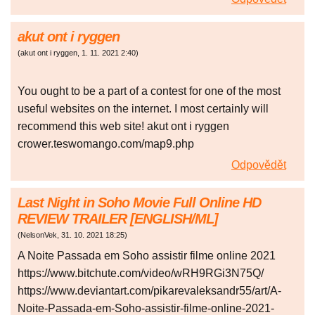
akut ont i ryggen
(
akut ont i ryggen
,
1. 11. 2021
2:40
)
You ought to be a part of a contest for one of the most
useful websites on the internet. I most certainly will
recommend this web site! akut ont i ryggen
crower.teswomango.com/map9.php
Odpovědět
Last Night in Soho Movie Full Online HD
REVIEW TRAILER [ENGLISH/ML]
(
NelsonVek
,
31. 10. 2021
18:25
)
A Noite Passada em Soho assistir filme online 2021
https://www.bitchute.com/video/wRH9RGi3N75Q/
https://www.deviantart.com/pikarevaleksandr55/art/A-
Noite-Passada-em-Soho-assistir-filme-online-2021-