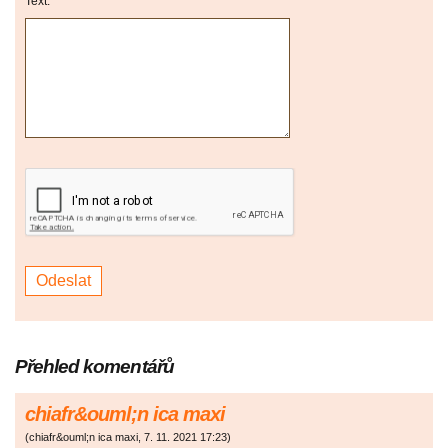
Text:
Přehled komentářů
chiafr&ouml;n ica maxi
(
chiafr&ouml;n ica maxi
,
7. 11. 2021
17:23
)