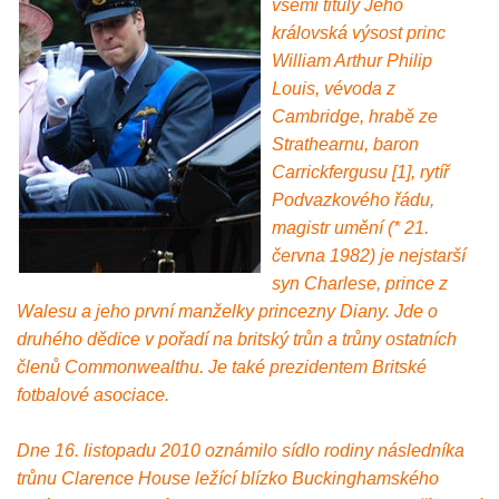
všemi tituly Jeho
královská výsost princ
William Arthur Philip
Louis, vévoda z
Cambridge, hrabě ze
Strathearnu, baron
Carrickfergusu [1], rytíř
Podvazkového řádu,
magistr umění (* 21.
června 1982) je nejstarší
syn Charlese, prince z
Walesu a jeho první manželky princezny Diany. Jde o
druhého dědice v pořadí na britský trůn a trůny ostatních
členů Commonwealthu. Je také prezidentem Britské
fotbalové asociace.
Dne 16. listopadu 2010 oznámilo sídlo rodiny následníka
trůnu Clarence House ležící blízko Buckinghamského