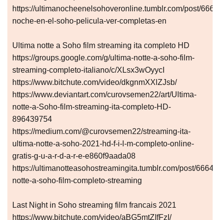
https://ultimanocheenelsohoveronline.tumblr.com/post/
noche-en-el-soho-pelicula-ver-completas-en
Ultima notte a Soho film streaming ita completo HD
https://groups.google.com/g/ultima-notte-a-soho-film-
streaming-completo-italiano/c/XLsx3wOyycI
https://www.bitchute.com/video/dkgnmXXlZJsb/
https://www.deviantart.com/curovsemen22/art/Ultima-
notte-a-Soho-film-streaming-ita-completo-HD-
896439754
https://medium.com/@curovsemen22/streaming-ita-
ultima-notte-a-soho-2021-hd-f-i-l-m-completo-online-
gratis-g-u-a-r-d-a-r-e-e860f9aada08
https://ultimanotteasohostreamingita.tumblr.com/post/666
notte-a-soho-film-completo-streaming
Last Night in Soho streaming film francais 2021
https://www.bitchute.com/video/aBG5mtZIfFzI/