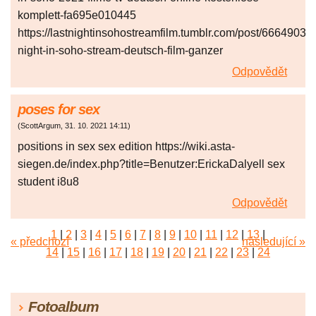
komplett-fa695e010445
https://lastnightinsohostreamfilm.tumblr.com/post/6664903
night-in-soho-stream-deutsch-film-ganzer
Odpovědět
poses for sex
(
ScottArgum
,
31. 10. 2021
14:11
)
positions in sex sex edition https://wiki.asta-
siegen.de/index.php?title=Benutzer:ErickaDalyell sex
student i8u8
Odpovědět
1
|
2
|
3
|
4
|
5
|
6
|
7
|
8
|
9
|
10
|
11
|
12
|
13
|
« předchozí
následující »
14
|
15
|
16
|
17
|
18
|
19
|
20
|
21
|
22
|
23
|
24
|
25
|
26
|
27
|
28
|
29
|
30
|
31
|
32
|
33
|
34
|
35
|
36
|
37
|
38
|
39
|
40
|
41
|
42
|
43
|
44
|
45
Fotoalbum
|
46
|
47
|
48
|
49
|
50
|
51
|
52
|
53
|
54
|
55
|