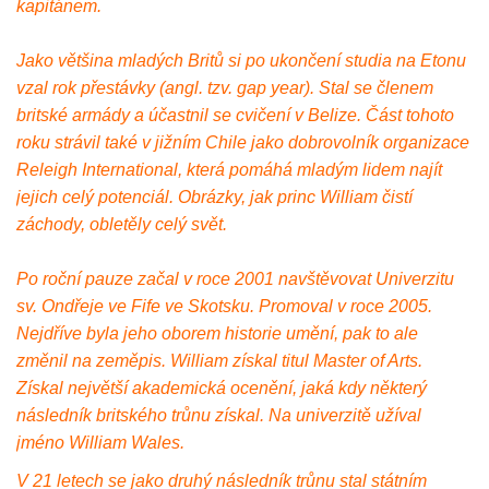
kapitánem.
Jako většina mladých Britů si po ukončení studia na Etonu
vzal rok přestávky (angl. tzv. gap year). Stal se členem
britské armády a účastnil se cvičení v Belize. Část tohoto
roku strávil také v jižním Chile jako dobrovolník organizace
Releigh International, která pomáhá mladým lidem najít
jejich celý potenciál. Obrázky, jak princ William čistí
záchody, obletěly celý svět.
Po roční pauze začal v roce 2001 navštěvovat Univerzitu
sv. Ondřeje ve Fife ve Skotsku. Promoval v roce 2005.
Nejdříve byla jeho oborem historie umění, pak to ale
změnil na zeměpis. William získal titul Master of Arts.
Získal největší akademická ocenění, jaká kdy některý
následník britského trůnu získal. Na univerzitě užíval
jméno William Wales.
V 21 letech se jako druhý následník trůnu stal státním