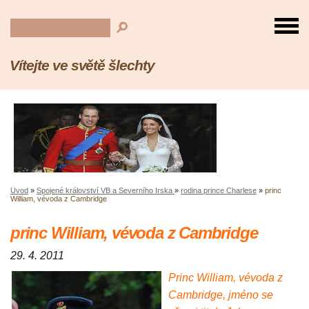
Vítejte ve světě šlechty
Úvod
»
Spojené království VB a Severního Irska
»
rodina prince Charlese
»
princ
William, vévoda z Cambridge
princ William, vévoda z Cambridge
29. 4. 2011
Princ William, vévoda z
Cambridge, jméno se