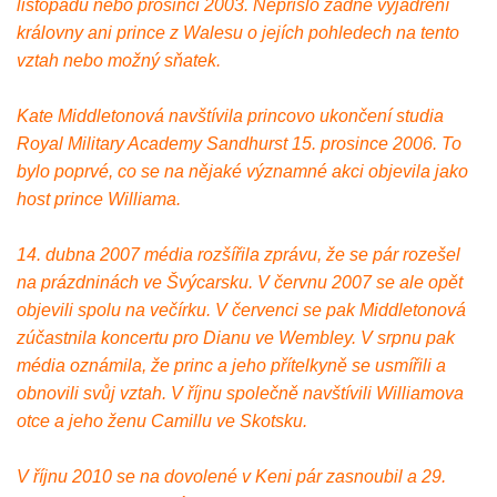
listopadu nebo prosinci 2003. Nepřišlo žádné vyjádření
královny ani prince z Walesu o jejích pohledech na tento
vztah nebo možný sňatek.
Kate Middletonová navštívila princovo ukončení studia
Royal Military Academy Sandhurst 15. prosince 2006. To
bylo poprvé, co se na nějaké významné akci objevila jako
host prince Williama.
14. dubna 2007 média rozšířila zprávu, že se pár rozešel
na prázdninách ve Švýcarsku. V červnu 2007 se ale opět
objevili spolu na večírku. V červenci se pak Middletonová
zúčastnila koncertu pro Dianu ve Wembley. V srpnu pak
média oznámila, že princ a jeho přítelkyně se usmířili a
obnovili svůj vztah. V říjnu společně navštívili Williamova
otce a jeho ženu Camillu ve Skotsku.
V říjnu 2010 se na dovolené v Keni pár zasnoubil a 29.