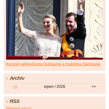
Korunní velkovévoda Guillaume a hraběnka Stephanie
Archiv
<<
srpen / 2026
>>
RSS
Přehled zdrojů