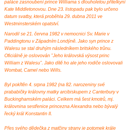
paláce zasnoubení prince Williama s dlouholetou přítelkyní
Kate Middletonovou. Dne 23. listopadu pak bylo určeno
datum svatby, která proběhla 29. dubna 2011 ve
Westminsterském opatství.
Narodil se 21. června 1982 v nemocnici Sv. Marie v
Paddingtonu v Západním Londýně. Jako syn prince z
Walesu se stal druhým následníkem britského trůnu.
Oficiálně je oslovován "Jeho královská výsost princ
William z Walesu". Jako dítě ho ale jeho rodiče oslovovali
Wombat, Camel nebo Wills.
Byl pokřtěn 4. srpna 1982 (na 82. narozeniny své
prababičky královny matky arcibiskupem z Canterbury v
Buckinghamském paláci. Celkem má šest kmotrů, mj.
královnina sestřenice princezna Alexandra nebo bývalý
řecký král Konstantin II.
Přes svého dědečka z matčiny strany je potomek krále