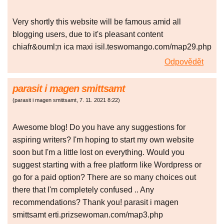
Very shortly this website will be famous amid all
blogging users, due to it's pleasant content
chiafr&ouml;n ica maxi isil.teswomango.com/map29.php
Odpovědět
parasit i magen smittsamt
(
parasit i magen smittsamt
,
7. 11. 2021
8:22
)
Awesome blog! Do you have any suggestions for
aspiring writers? I'm hoping to start my own website
soon but I'm a little lost on everything. Would you
suggest starting with a free platform like Wordpress or
go for a paid option? There are so many choices out
there that I'm completely confused .. Any
recommendations? Thank you! parasit i magen
smittsamt erti.prizsewoman.com/map3.php