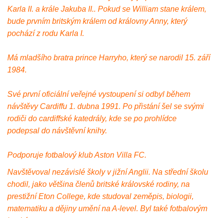
Karla II. a krále Jakuba II.. Pokud se William stane králem,
bude prvním britským králem od královny Anny, který
pochází z rodu Karla I.
Má mladšího bratra prince Harryho, který se narodil 15. září
1984.
Své první oficiální veřejné vystoupení si odbyl během
návštěvy Cardiffu 1. dubna 1991. Po přistání šel se svými
rodiči do cardiffské katedrály, kde se po prohlídce
podepsal do návštěvní knihy.
Podporuje fotbalový klub Aston Villa FC.
Navštěvoval nezávislé školy v jižní Anglii. Na střední školu
chodil, jako většina členů britské královské rodiny, na
prestižní Eton College, kde studoval zeměpis, biologii,
matematiku a dějiny umění na A-level. Byl také fotbalovým