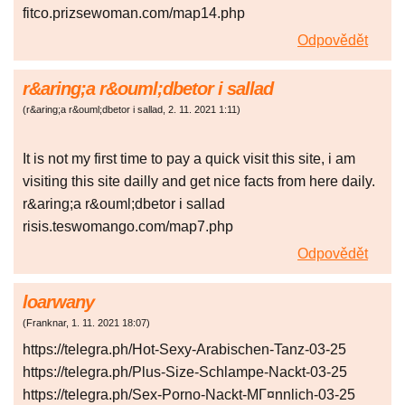
fitco.prizsewoman.com/map14.php
Odpovědět
r&aring;a r&ouml;dbetor i sallad
(
r&aring;a r&ouml;dbetor i sallad
,
2. 11. 2021
1:11
)
It is not my first time to pay a quick visit this site, i am
visiting this site dailly and get nice facts from here daily.
r&aring;a r&ouml;dbetor i sallad
risis.teswomango.com/map7.php
Odpovědět
loarwany
(
Franknar
,
1. 11. 2021
18:07
)
https://telegra.ph/Hot-Sexy-Arabischen-Tanz-03-25
https://telegra.ph/Plus-Size-Schlampe-Nackt-03-25
https://telegra.ph/Sex-Porno-Nackt-MГ¤nnlich-03-25