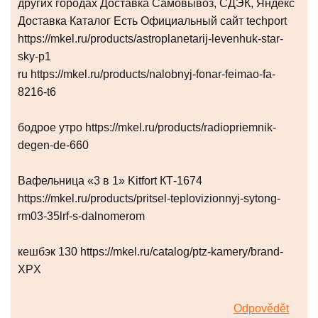
других городах Доставка Самовывоз, СДЭК, Яндекс
Доставка Каталог Есть Официальный сайт techport
https://mkel.ru/products/astroplanetarij-levenhuk-star-
sky-p1
ru https://mkel.ru/products/nalobnyj-fonar-feimao-fa-
8216-t6
бодрое утро https://mkel.ru/products/radiopriemnik-
degen-de-660
Вафельница «3 в 1» Kitfort КТ-1674
https://mkel.ru/products/pritsel-teplovizionnyj-sytong-
rm03-35lrf-s-dalnomerom
кешбэк 130 https://mkel.ru/catalog/ptz-kamery/brand-
XPX
Odpovědět