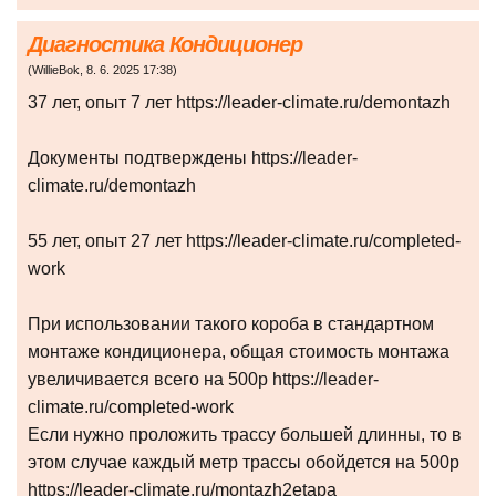
Диагностика Кондиционер
(
WillieBok
,
8. 6. 2025
17:38
)
37 лет, опыт 7 лет https://leader-climate.ru/demontazh
Документы подтверждены https://leader-
climate.ru/demontazh
55 лет, опыт 27 лет https://leader-climate.ru/completed-
work
При использовании такого короба в стандартном
монтаже кондиционера, общая стоимость монтажа
увеличивается всего на 500р https://leader-
climate.ru/completed-work
Если нужно проложить трассу большей длинны, то в
этом случае каждый метр трассы обойдется на 500р
https://leader-climate.ru/montazh2etapa