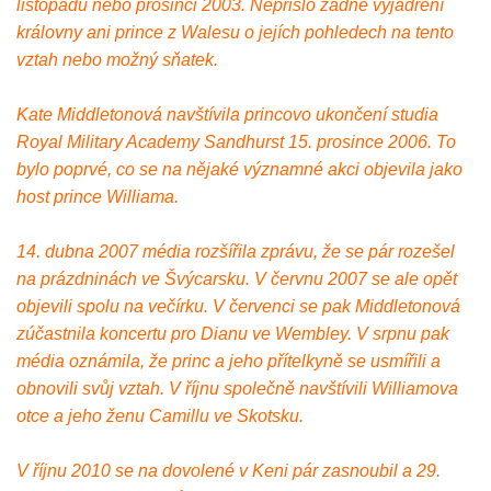
listopadu nebo prosinci 2003. Nepřišlo žádné vyjádření
královny ani prince z Walesu o jejích pohledech na tento
vztah nebo možný sňatek.
Kate Middletonová navštívila princovo ukončení studia
Royal Military Academy Sandhurst 15. prosince 2006. To
bylo poprvé, co se na nějaké významné akci objevila jako
host prince Williama.
14. dubna 2007 média rozšířila zprávu, že se pár rozešel
na prázdninách ve Švýcarsku. V červnu 2007 se ale opět
objevili spolu na večírku. V červenci se pak Middletonová
zúčastnila koncertu pro Dianu ve Wembley. V srpnu pak
média oznámila, že princ a jeho přítelkyně se usmířili a
obnovili svůj vztah. V říjnu společně navštívili Williamova
otce a jeho ženu Camillu ve Skotsku.
V říjnu 2010 se na dovolené v Keni pár zasnoubil a 29.