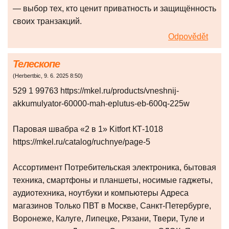
— выбор тех, кто ценит приватность и защищённость
своих транзакций.
Odpovědět
Телескопе
(
Herbertbic
,
9. 6. 2025
8:50
)
529 1 99763 https://mkel.ru/products/vneshnij-
akkumulyator-60000-mah-eplutus-eb-600q-225w
Паровая швабра «2 в 1» Kitfort КТ-1018
https://mkel.ru/catalog/ruchnye/page-5
Ассортимент Потребительская электроника, бытовая
техника, смартфоны и планшеты, носимые гаджеты,
аудиотехника, ноутбуки и компьютеры Адреса
магазинов Только ПВТ в Москве, Санкт-Петербурге,
Воронеже, Калуге, Липецке, Рязани, Твери, Туле и