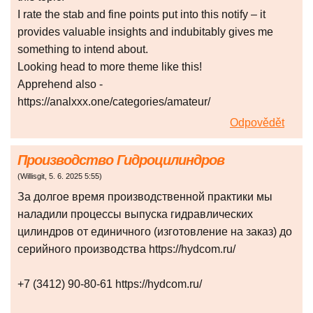
I rate the stab and fine points put into this notify – it
provides valuable insights and indubitably gives me
something to intend about.
Looking head to more theme like this!
Apprehend also -
https://analxxx.one/categories/amateur/
Odpovědět
Производство Гидроцилиндров
(
Willisgit
,
5. 6. 2025
5:55
)
За долгое время производственной практики мы
наладили процессы выпуска гидравлических
цилиндров от единичного (изготовление на заказ) до
серийного производства https://hydcom.ru/
+7 (3412) 90-80-61 https://hydcom.ru/