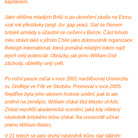
kapitánem.
Jako většina mladých Britů si po ukončení studia na Etonu
vzal rok přestávky (angl. tzv. gap year). Stal se členem
britské armády a účastnil se cvičení v Belize. Část tohoto
roku strávil také v jižním Chile jako dobrovolník organizace
Releigh International, která pomáhá mladým lidem najít
jejich celý potenciál. Obrázky, jak princ William čistí
záchody, obletěly celý svět.
Po roční pauze začal v roce 2001 navštěvovat Univerzitu
sv. Ondřeje ve Fife ve Skotsku. Promoval v roce 2005.
Nejdříve byla jeho oborem historie umění, pak to ale
změnil na zeměpis. William získal titul Master of Arts.
Získal největší akademická ocenění, jaká kdy některý
následník britského trůnu získal. Na univerzitě užíval
jméno William Wales.
V 21 letech se jako druhý následník trůnu stal státním