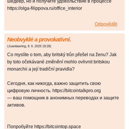
шедевр, но и получите удовольствие в процессе
https://olga-filippova.ru/office_interior
Odpovědět
Neobvyklé a provokativní.
(
Juanitawring
,
9. 6. 2025
18:28
)
Co myslíte o tom, aby britský trůn přešel na ženu? Jak
by toto očekávané změnění mohlo ovlivnit britskou
monarchii a její tradiční pravidla?
Сегодня, как никогда, важно защитить свою
цифровую личность. https://bitcointalkpro.org
— ваш помощник в анонимных переводах и защите
активов.
Попробуйте https://bitcointop.space