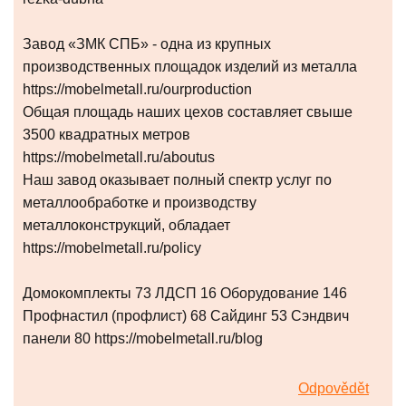
Завод «ЗМК СПБ» - одна из крупных
производственных площадок изделий из металла
https://mobelmetall.ru/ourproduction
Общая площадь наших цехов составляет свыше
3500 квадратных метров
https://mobelmetall.ru/aboutus
Наш завод оказывает полный спектр услуг по
металлообработке и производству
металлоконструкций, обладает
https://mobelmetall.ru/policy
Домокомплекты 73 ЛДСП 16 Оборудование 146
Профнастил (профлист) 68 Сайдинг 53 Сэндвич
панели 80 https://mobelmetall.ru/blog
Odpovědět