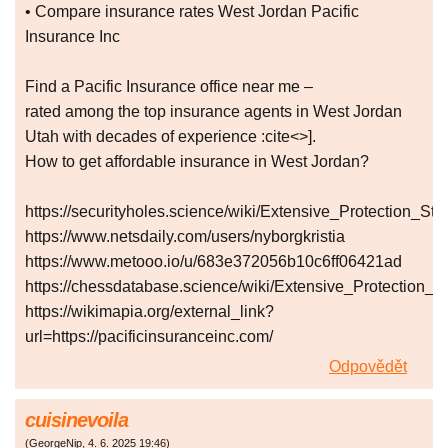
• Compare insurance rates West Jordan Pacific
Insurance Inc
Find a Pacific Insurance office near me –
rated among the top insurance agents in West Jordan
Utah with decades of experience :cite<>].
How to get affordable insurance in West Jordan?
https://securityholes.science/wiki/Extensive_Protection
https://www.netsdaily.com/users/nyborgkristia
https://www.metooo.io/u/683e372056b10c6ff06421ad
https://chessdatabase.science/wiki/Extensive_Protectio
https://wikimapia.org/external_link?
url=https://pacificinsuranceinc.com/
Odpovědět
cuisinevoila
(
GeorgeNip
,
4. 6. 2025
19:46
)