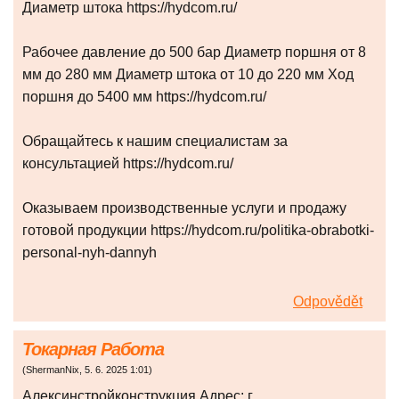
Диаметр штока https://hydcom.ru/
Рабочее давление до 500 бар Диаметр поршня от 8
мм до 280 мм Диаметр штока от 10 до 220 мм Ход
поршня до 5400 мм https://hydcom.ru/
Обращайтесь к нашим специалистам за
консультацией https://hydcom.ru/
Оказываем производственные услуги и продажу
готовой продукции https://hydcom.ru/politika-obrabotki-
personal-nyh-dannyh
Odpovědět
Токарная Работа
(
ShermanNix
,
5. 6. 2025
1:01
)
Алексинстройконструкция Адрес: г