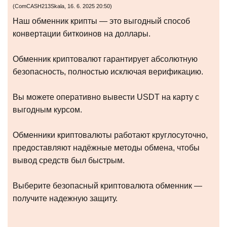
(
ComCASH213Skala
,
16. 6. 2025
20:50
)
Наш обменник крипты — это выгодный способ
конвертации биткоинов на доллары.
Обменник криптовалют гарантирует абсолютную
безопасность, полностью исключая верификацию.
Вы можете оперативно вывести USDT на карту с
выгодным курсом.
Обменники криптовалюты работают круглосуточно,
предоставляют надёжные методы обмена, чтобы
вывод средств был быстрым.
Выберите безопасный криптовалюта обменник —
получите надежную защиту.