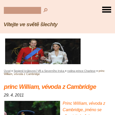
Vítejte ve světě šlechty
Úvod
»
Spojené království VB a Severního Irska
»
rodina prince Charlese
»
princ
William, vévoda z Cambridge
princ William, vévoda z Cambridge
29. 4. 2011
Princ William, vévoda z
Cambridge, jméno se