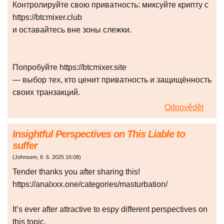
Контролируйте свою приватность: миксуйте крипту с
https://btcmixer.club
и оставайтесь вне зоны слежки.
Попробуйте https://btcmixer.site
— выбор тех, кто ценит приватность и защищённость
своих транзакций.
Odpovědět
Insightful Perspectives on This Liable to
suffer
(
Johnsem
,
6. 6. 2025
16:08
)
Tender thanks you after sharing this!
https://analxxx.one/categories/masturbation/
It’s ever after attractive to espy different perspectives on
this topic.