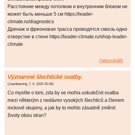
Расстояние между потолком и внутренним блоком не
может быть меньше 5 см https://leader-
climate.ru/diagnostics
Дренаж и фреоновая трасса проводятся сквозь одно
отверстие в стене https://leader-climate.ru/shop-leader-
climate
Odpovědět
Významné šlechtické svatby.
(
Juanitawring
,
7. 6. 2025
20:46
)
Co myslíte o tom, zda by se mohla uskutečnit svatba
mezi některým z nedávno vysokých šlechticů a členem
rockové skupiny, a jak by to mohlo zásadně změnit
životy obou stran?