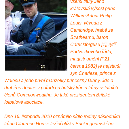
všemi tituly Jeho
královská výsost princ
William Arthur Philip
Louis, vévoda z
Cambridge, hrabě ze
Strathearnu, baron
Carrickfergusu [1], rytíř
Podvazkového řádu,
magistr umění (* 21.
června 1982) je nejstarší
syn Charlese, prince z
Walesu a jeho první manželky princezny Diany. Jde o
druhého dědice v pořadí na britský trůn a trůny ostatních
členů Commonwealthu. Je také prezidentem Britské
fotbalové asociace.
Dne 16. listopadu 2010 oznámilo sídlo rodiny následníka
trůnu Clarence House ležící blízko Buckinghamského