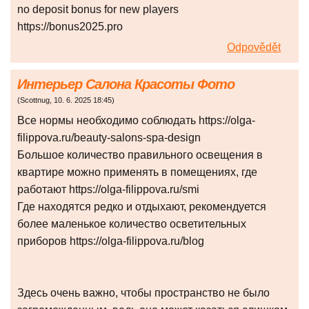
no deposit bonus for new players
https://bonus2025.pro
Odpovědět
Интерьер Салона Красоты Фото
(
Scottnug
,
10. 6. 2025
18:45
)
Все нормы необходимо соблюдать https://olga-
filippova.ru/beauty-salons-spa-design
Большое количество правильного освещения в
квартире можно применять в помещениях, где
работают https://olga-filippova.ru/smi
Где находятся редко и отдыхают, рекомендуется
более маленькое количество осветительных
приборов https://olga-filippova.ru/blog
Здесь очень важно, чтобы пространство не было