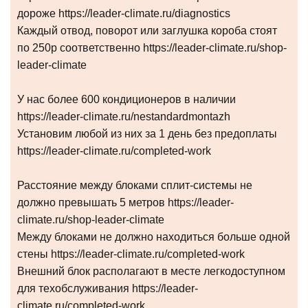
дороже https://leader-climate.ru/diagnostics
Каждый отвод, поворот или заглушка короба стоят
по 250р соответственно https://leader-climate.ru/shop-
leader-climate
У нас более 600 кондиционеров в наличии
https://leader-climate.ru/nestandardmontazh
Установим любой из них за 1 день без предоплаты
https://leader-climate.ru/completed-work
Расстояние между блоками сплит-системы не
должно превышать 5 метров https://leader-
climate.ru/shop-leader-climate
Между блоками не должно находиться больше одной
стены https://leader-climate.ru/completed-work
Внешний блок располагают в месте легкодоступном
для техобслуживания https://leader-
climate.ru/completed-work