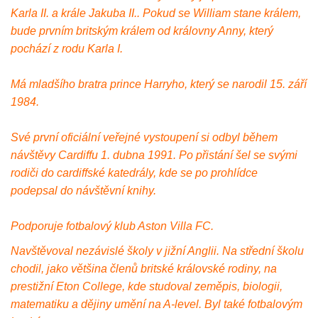
Karla II. a krále Jakuba II.. Pokud se William stane králem,
bude prvním britským králem od královny Anny, který
pochází z rodu Karla I.
Má mladšího bratra prince Harryho, který se narodil 15. září
1984.
Své první oficiální veřejné vystoupení si odbyl během
návštěvy Cardiffu 1. dubna 1991. Po přistání šel se svými
rodiči do cardiffské katedrály, kde se po prohlídce
podepsal do návštěvní knihy.
Podporuje fotbalový klub Aston Villa FC.
Navštěvoval nezávislé školy v jižní Anglii. Na střední školu
chodil, jako většina členů britské královské rodiny, na
prestižní Eton College, kde studoval zeměpis, biologii,
matematiku a dějiny umění na A-level. Byl také fotbalovým