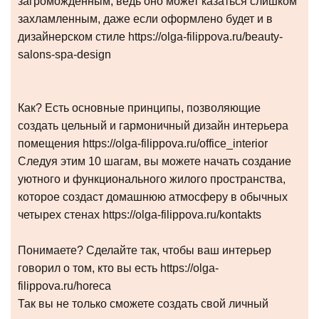
загроможденным, ведь оно может казаться слишком
захламленным, даже если оформлено будет и в
дизайнерском стиле https://olga-filippova.ru/beauty-
salons-spa-design
Как? Есть основные принципы, позволяющие
создать цельный и гармоничный дизайн интерьера
помещения https://olga-filippova.ru/office_interior
Следуя этим 10 шагам, вы можете начать создание
уютного и функционального жилого пространства,
которое создаст домашнюю атмосферу в обычных
четырех стенах https://olga-filippova.ru/kontakts
Понимаете? Сделайте так, чтобы ваш интерьер
говорил о том, кто вы есть https://olga-
filippova.ru/horeca
Так вы не только сможете создать свой личный