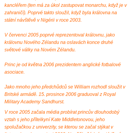
kancléřem (ten má za úkol zastupovat monarchu, když je v
zahraničí). Poprvé takto sloužil, když byla královna na
státní návštěvě v Nigérii v roce 2003.
V červenci 2005 poprvé reprezentoval královnu, jako
královnu Nového Zélandu na oslavách konce druhé
světové války na Novém Zélandu.
Princ je od května 2006 prezidentem anglické fotbalové
asociace.
Jako mnoho jeho předchůdců se William rozhodl sloužit v
Britské armádě. 15. prosince 2006 graduoval z Royal
Military Academy Sandhurst.
V roce 2005 začala média probírat princův dlouhodobý
vztah s jeho přítelkyní Kate Middletonovou, jeho
spolužačkou z univerzity, se kterou se začal stýkat v