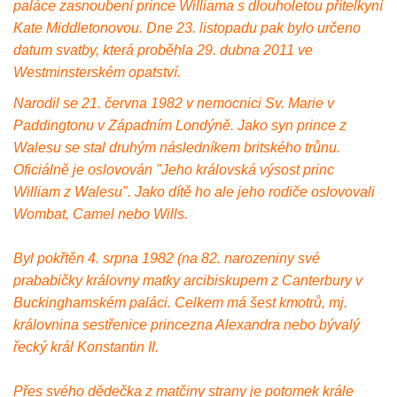
paláce zasnoubení prince Williama s dlouholetou přítelkyní
Kate Middletonovou. Dne 23. listopadu pak bylo určeno
datum svatby, která proběhla 29. dubna 2011 ve
Westminsterském opatství.
Narodil se 21. června 1982 v nemocnici Sv. Marie v
Paddingtonu v Západním Londýně. Jako syn prince z
Walesu se stal druhým následníkem britského trůnu.
Oficiálně je oslovován "Jeho královská výsost princ
William z Walesu". Jako dítě ho ale jeho rodiče oslovovali
Wombat, Camel nebo Wills.
Byl pokřtěn 4. srpna 1982 (na 82. narozeniny své
prababičky královny matky arcibiskupem z Canterbury v
Buckinghamském paláci. Celkem má šest kmotrů, mj.
královnina sestřenice princezna Alexandra nebo bývalý
řecký král Konstantin II.
Přes svého dědečka z matčiny strany je potomek krále