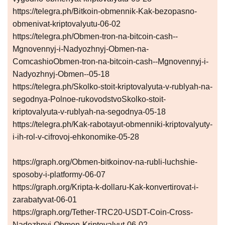
https://telegra.ph/Bitkoin-obmennik-Kak-bezopasno-
obmenivat-kriptovalyutu-06-02
https://telegra.ph/Obmen-tron-na-bitcoin-cash--
Mgnovennyj-i-Nadyozhnyj-Obmen-na-
ComcashioObmen-tron-na-bitcoin-cash--Mgnovennyj-i-
Nadyozhnyj-Obmen--05-18
https://telegra.ph/Skolko-stoit-kriptovalyuta-v-rublyah-na-
segodnya-Polnoe-rukovodstvoSkolko-stoit-
kriptovalyuta-v-rublyah-na-segodnya-05-18
https://telegra.ph/Kak-rabotayut-obmenniki-kriptovalyuty-
i-ih-rol-v-cifrovoj-ehkonomike-05-28
https://graph.org/Obmen-bitkoinov-na-rubli-luchshie-
sposoby-i-platformy-06-07
https://graph.org/Kripta-k-dollaru-Kak-konvertirovat-i-
zarabatyvat-06-01
https://graph.org/Tether-TRC20-USDT-Coin-Cross-
Nadezhnyj-Obmen-Kriptovalyut-06-02