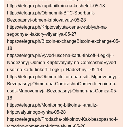
https://telegra.ph/kupit-bitkoin-na-koshelek-05-18
https://telegra.ph/Obmennik-BTC-Sberbank-
Bezopasnyj-obmen-kriptovalyuty-05-28
https://telegra.ph/Kriptovalyuta-cena-v-rublyah-na-
segodnya-i-faktory-vliyaniya-05-27
https://telegra.ph/Bitcoin-exchangeBitcoin-exchange-05-
18
https://telegra.ph/Vyvod-usdt-na-kartu-tinkoff--Legkij-i-
Nadezhnyj-Obmen-Kriptovalyuty-na-ComcashioVyvod-
usdt-na-kartu-tinkoff--Legkij-i-Nadezhnyj--05-18
https://telegra.ph/Obmen-filecoin-na-usdt--Mgnovennyj-i-
Bezopasnyj-Obmen-na-ComcashioObmen-filecoin-na-
usdt--Mgnovennyj-i-Bezopasnyj-Obmen-na-Comca-05-
18
https://telegra.ph/Monitoring-bitkoina-i-analiz-
kriptovalyutnogo-rynka-05-28
https://telegra.ph/Prodazha-bitkoinov-Kak-bezopasno-i-
vygodno-obmenyat-kriptovalyutu-05-28