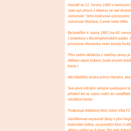
Narodil se 21. června 1982 v nemocnic
Jako syn prince z Walesu se stal druhým
oslovován "Jeho královská výsost princ 
oslovovali Wombat, Camel nebo Wills.
Byl pokřtěn 4. srpna 1982 (na 82. naro
Canterbury v Buckinghamském paláci. C
princezna Alexandra nebo bývalý řecký k
Přes svého dědečka z matčiny strany je p
William stane králem, bude prvním brits
Karla I.
Má mladšího bratra prince Harryho, který
Své první oficiální veřejné vystoupení 
přistání šel se svými rodiči do cardiffs
návštěvní knihy.
Podporuje fotbalový klub Aston Villa FC
Navštěvoval nezávislé školy v jižní Angli
královské rodiny, na prestižní Eton Coll
dějiny umění na A-level. Byl také fotba