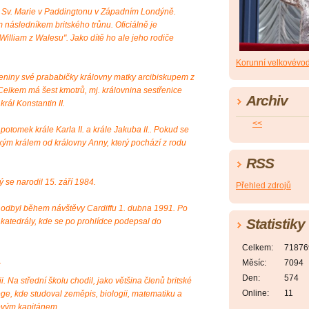
i Sv. Marie v Paddingtonu v Západním Londýně.
 následníkem britského trůnu. Oficiálně je
William z Walesu". Jako dítě ho ale jeho rodiče
Korunní velkovévo
zeniny své prababičky královny matky arcibiskupem z
elkem má šest kmotrů, mj. královnina sestřenice
Archiv
rál Konstantin II.
<<
otomek krále Karla II. a krále Jakuba II.. Pokud se
kým králem od královny Anny, který pochází z rodu
RSS
 se narodil 15. září 1984.
Přehled zdrojů
si odbyl během návštěvy Cardiffu 1. dubna 1991. Po
Statistiky
ké katedrály, kde se po prohlídce podepsal do
Celkem:
71876
.
Měsíc:
7094
Den:
574
i. Na střední školu chodil, jako většina členů britské
Online:
11
ege, kde studoval zeměpis, biologii, matematiku a
lovým kapitánem.