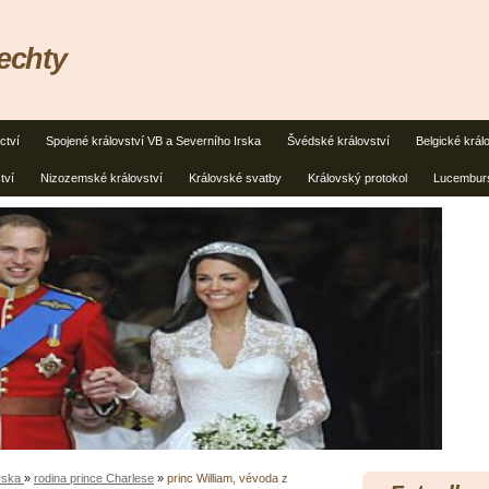
lechty
ctví
Spojené království VB a Severního Irska
Švédské království
Belgické král
tví
Nizozemské království
Královské svatby
Královský protokol
Lucemburs
Irska
»
rodina prince Charlese
»
princ William, vévoda z