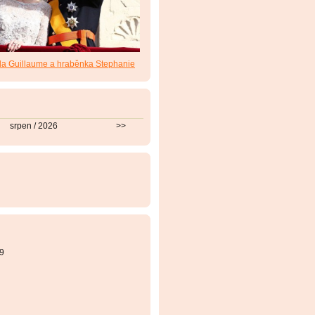
da Guillaume a hraběnka Stephanie
srpen / 2026
>>
9