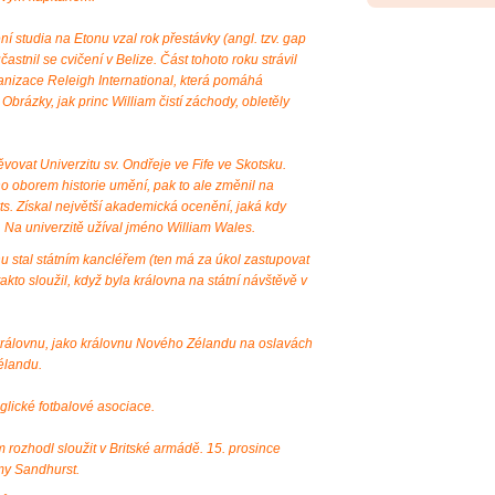
í studia na Etonu vzal rok přestávky (angl. tzv. gap
astnil se cvičení v Belize. Část tohoto roku strávil
ganizace Releigh International, která pomáhá
 Obrázky, jak princ William čistí záchody, obletěly
vovat Univerzitu sv. Ondřeje ve Fife ve Skotsku.
o oborem historie umění, pak to ale změnil na
Arts. Získal největší akademická ocenění, jaká kdy
. Na univerzitě užíval jméno William Wales.
nu stal státním kancléřem (ten má za úkol zastupovat
akto sloužil, když byla královna na státní návštěvě v
královnu, jako královnu Nového Zélandu na oslavách
élandu.
glické fotbalové asociace.
rozhodl sloužit v Britské armádě. 15. prosince
my Sandhurst.