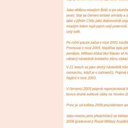
Jako většina mladých Britů si po ukončen
year). Stal se členem britské armády a úč
také v jižním Chile jako dobrovolník or
mladým lidem najít jejich celý potenciál.
celý svět.
Po roční pauze začal v roce 2001 navště
Promoval v roce 2005. Nejdříve byla jeh
zeměpis. William získal titul Master of 
některý následník britského trůnu získal
V 21 letech se jako druhý následník trů
monarchu, když je v zahraničí). Poprvé t
Nigérii v roce 2003.
V červenci 2005 poprvé reprezentoval 
konce druhé světové války na Novém Z
Princ je od května 2006 prezidentem an
Jako mnoho jeho předchůdců se William 
2006 graduoval z Royal Military Acade