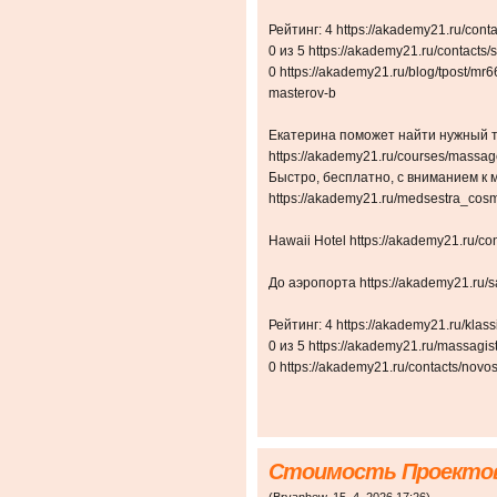
Рейтинг: 4 https://akademy21.ru/cont
0 из 5 https://akademy21.ru/contacts/
0 https://akademy21.ru/blog/tpost/mr
masterov-b
Екатерина поможет найти нужный 
https://akademy21.ru/courses/massag
Быстро, бесплатно, с вниманием к
https://akademy21.ru/medsestra_cos
Hawaii Hotel https://akademy21.ru/con
До аэропорта https://akademy21.ru/s
Рейтинг: 4 https://akademy21.ru/klas
0 из 5 https://akademy21.ru/massagis
0 https://akademy21.ru/contacts/novos
Стоимость Проектов