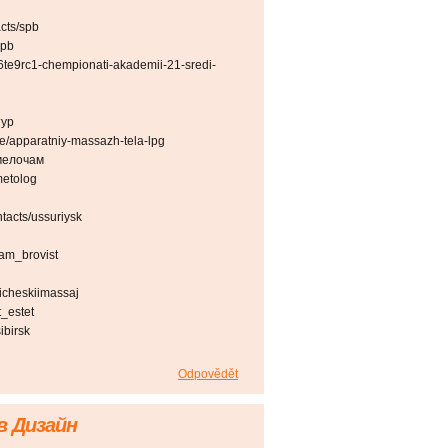
acts/spb
spb
66te9rc1-chempionati-akademii-21-sredi-
тур
e/apparatniy-massazh-tela-lpg
 мелочам
metolog
tacts/ussuriysk
am_brovist
sicheskiimassaj
t_estet
ibirsk
Odpovědět
 Дизайн