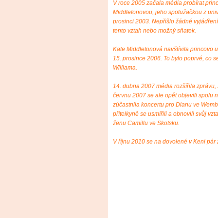
V roce 2005 začala média probírat princ
Middletonovou, jeho spolužačkou z unive
prosinci 2003. Nepřišlo žádné vyjádření
tento vztah nebo možný sňatek.
Kate Middletonová navštívila princovo 
15. prosince 2006. To bylo poprvé, co s
Williama.
14. dubna 2007 média rozšířila zprávu,
červnu 2007 se ale opět objevili spolu 
zúčastnila koncertu pro Dianu ve Wembl
přítelkyně se usmířili a obnovili svůj vz
ženu Camillu ve Skotsku.
V říjnu 2010 se na dovolené v Keni pár