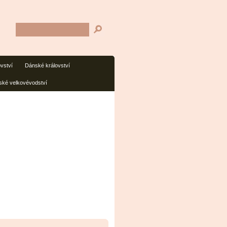
ovství
Dánské království
ké velkovévodství