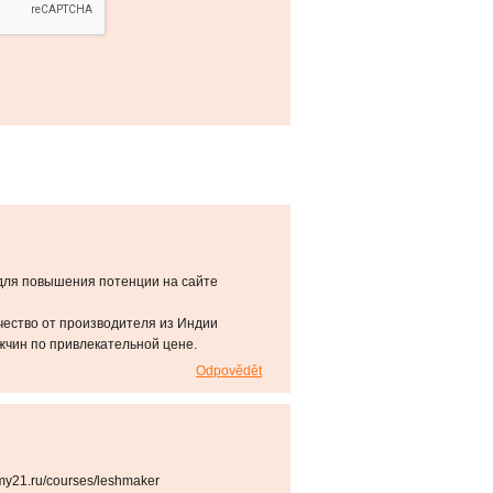
для повышения потенции на сайте
чество от производителя из Индии
чин по привлекательной цене.
Odpovědět
my21.ru/courses/leshmaker