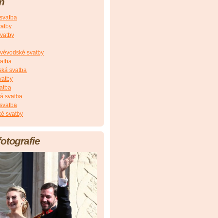
m
 svatba
vatby
vatby
vévodské svatby
vatba
ská svatba
vatby
atba
á svatba
svatba
é svatby
fotografie