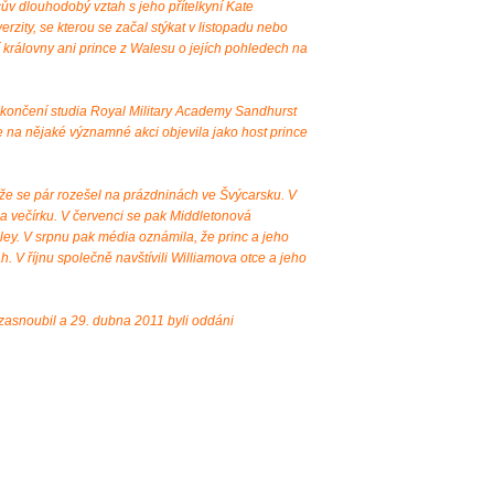
ův dlouhodobý vztah s jeho přítelkyní Kate
rzity, se kterou se začal stýkat v listopadu nebo
 královny ani prince z Walesu o jejích pohledech na
ukončení studia Royal Military Academy Sandhurst
e na nějaké významné akci objevila jako host prince
 že se pár rozešel na prázdninách ve Švýcarsku. V
na večírku. V červenci se pak Middletonová
ey. V srpnu pak média oznámila, že princ a jeho
tah. V říjnu společně navštívili Williamova otce a jeho
 zasnoubil a 29. dubna 2011 byli oddáni