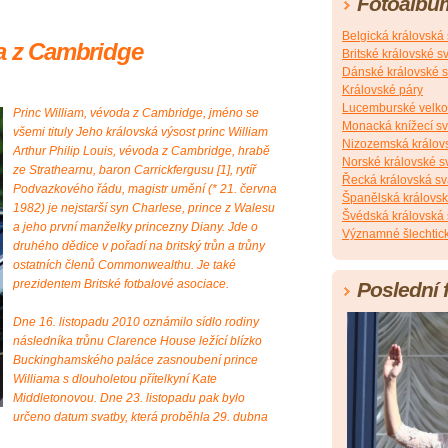
Fotoalbu
Belgická královská
da z Cambridge
Britské královské s
Dánské královské s
Královské páry
Lucemburské velko
Princ William, vévoda z Cambridge, jméno se
Monacká knížecí s
všemi tituly Jeho královská výsost princ William
Nizozemská králov
Arthur Philip Louis, vévoda z Cambridge, hrabě
Norské královské s
ze Strathearnu, baron Carrickfergusu [1], rytíř
Řecká královská sv
Podvazkového řádu, magistr umění (* 21. června
Španělská královsk
1982) je nejstarší syn Charlese, prince z Walesu
Švédská královská 
a jeho první manželky princezny Diany. Jde o
Významné šlechtick
druhého dědice v pořadí na britský trůn a trůny
ostatních členů Commonwealthu. Je také
prezidentem Britské fotbalové asociace.
Poslední 
Dne 16. listopadu 2010 oznámilo sídlo rodiny
následníka trůnu Clarence House ležící blízko
Buckinghamského paláce zasnoubení prince
Williama s dlouholetou přítelkyní Kate
Middletonovou. Dne 23. listopadu pak bylo
určeno datum svatby, která proběhla 29. dubna