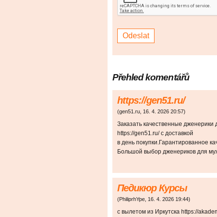
Přehled komentářů
https://gen51.ru/
(
gen51.ru
,
16. 4. 2026
20:57
)
Заказать качественные дженерики 
https://gen51.ru/ с доставкой
в день покупки.Гарантированное ка
Большой выбор дженериков для муж
Педикюр Курсы
(
PhiliprhYpe
,
16. 4. 2026
19:44
)
с вылетом из Иркутска https://akade