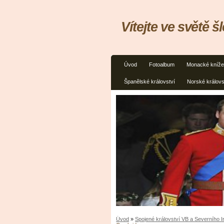
Vítejte ve světě š
Úvod
Fotoalbum
Monacké kníže
Španělské království
Norské královs
Úvod
»
Spojené království VB a Severního 