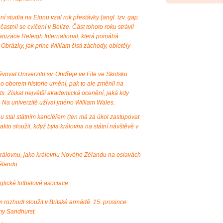
í studia na Etonu vzal rok přestávky (angl. tzv. gap
astnil se cvičení v Belize. Část tohoto roku strávil
ganizace Releigh International, která pomáhá
 Obrázky, jak princ William čistí záchody, obletěly
vovat Univerzitu sv. Ondřeje ve Fife ve Skotsku.
o oborem historie umění, pak to ale změnil na
Arts. Získal největší akademická ocenění, jaká kdy
. Na univerzitě užíval jméno William Wales.
nu stal státním kancléřem (ten má za úkol zastupovat
akto sloužil, když byla královna na státní návštěvě v
královnu, jako královnu Nového Zélandu na oslavách
élandu.
glické fotbalové asociace.
rozhodl sloužit v Britské armádě. 15. prosince
my Sandhurst.