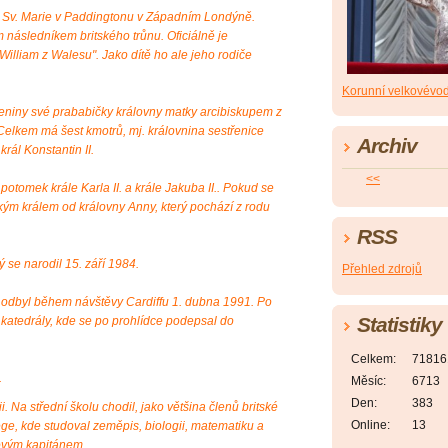
i Sv. Marie v Paddingtonu v Západním Londýně.
 následníkem britského trůnu. Oficiálně je
William z Walesu". Jako dítě ho ale jeho rodiče
Korunní velkovévo
zeniny své prababičky královny matky arcibiskupem z
elkem má šest kmotrů, mj. královnina sestřenice
Archiv
rál Konstantin II.
<<
otomek krále Karla II. a krále Jakuba II.. Pokud se
kým králem od královny Anny, který pochází z rodu
RSS
 se narodil 15. září 1984.
Přehled zdrojů
si odbyl během návštěvy Cardiffu 1. dubna 1991. Po
Statistiky
ké katedrály, kde se po prohlídce podepsal do
Celkem:
71816
.
Měsíc:
6713
Den:
383
i. Na střední školu chodil, jako většina členů britské
Online:
13
ege, kde studoval zeměpis, biologii, matematiku a
lovým kapitánem.