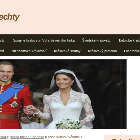
lechty
ctví
Spojené království VB a Severního Irska
Švédské království
Belgické král
tví
Nizozemské království
Královské svatby
Královský protokol
Lucemburs
Irska
»
rodina prince Charlese
»
princ William, vévoda z