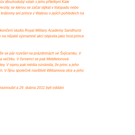
ův dlouhodobý vztah s jeho přítelkyní Kate
rzity, se kterou se začal stýkat v listopadu nebo
 královny ani prince z Walesu o jejích pohledech na
ukončení studia Royal Military Academy Sandhurst
e na nějaké významné akci objevila jako host prince
 že se pár rozešel na prázdninách ve Švýcarsku. V
na večírku. V červenci se pak Middletonová
ey. V srpnu pak média oznámila, že princ a jeho
tah. V říjnu společně navštívili Williamova otce a jeho
 zasnoubil a 29. dubna 2011 byli oddáni