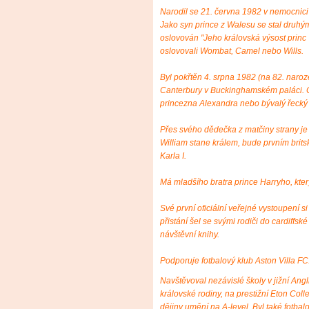
Narodil se 21. června 1982 v nemocnic
Jako syn prince z Walesu se stal druhým
oslovován "Jeho královská výsost princ 
oslovovali Wombat, Camel nebo Wills.
Byl pokřtěn 4. srpna 1982 (na 82. naro
Canterbury v Buckinghamském paláci. C
princezna Alexandra nebo bývalý řecký k
Přes svého dědečka z matčiny strany je p
William stane králem, bude prvním brits
Karla I.
Má mladšího bratra prince Harryho, který
Své první oficiální veřejné vystoupení 
přistání šel se svými rodiči do cardiffs
návštěvní knihy.
Podporuje fotbalový klub Aston Villa FC
Navštěvoval nezávislé školy v jižní Angli
královské rodiny, na prestižní Eton Coll
dějiny umění na A-level. Byl také fotba