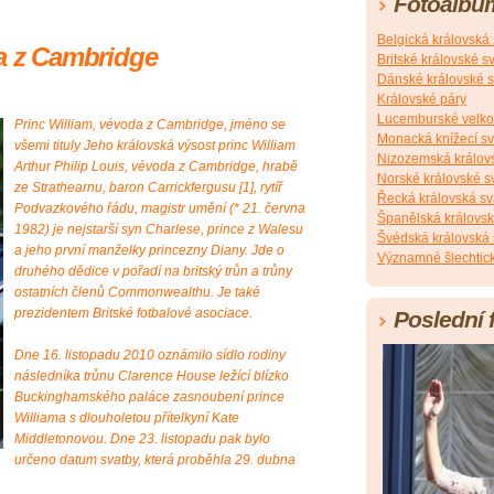
Fotoalbu
Belgická královská
da z Cambridge
Britské královské s
Dánské královské s
Královské páry
Lucemburské velko
Princ William, vévoda z Cambridge, jméno se
Monacká knížecí s
všemi tituly Jeho královská výsost princ William
Nizozemská králov
Arthur Philip Louis, vévoda z Cambridge, hrabě
Norské královské s
ze Strathearnu, baron Carrickfergusu [1], rytíř
Řecká královská sv
Podvazkového řádu, magistr umění (* 21. června
Španělská královsk
1982) je nejstarší syn Charlese, prince z Walesu
Švédská královská 
a jeho první manželky princezny Diany. Jde o
Významné šlechtick
druhého dědice v pořadí na britský trůn a trůny
ostatních členů Commonwealthu. Je také
prezidentem Britské fotbalové asociace.
Poslední 
Dne 16. listopadu 2010 oznámilo sídlo rodiny
následníka trůnu Clarence House ležící blízko
Buckinghamského paláce zasnoubení prince
Williama s dlouholetou přítelkyní Kate
Middletonovou. Dne 23. listopadu pak bylo
určeno datum svatby, která proběhla 29. dubna