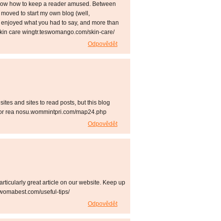
y know how to keep a reader amused. Between
 moved to start my own blog (well,
ly enjoyed what you had to say, and more than
 Skin care wingtr.teswomango.com/skin-care/
Odpovědět
ites and sites to read posts, but this blog
tavlor rea nosu.wommintpri.com/map24.php
Odpovědět
particularly great article on our website. Keep up
ewomabest.com/useful-tips/
Odpovědět