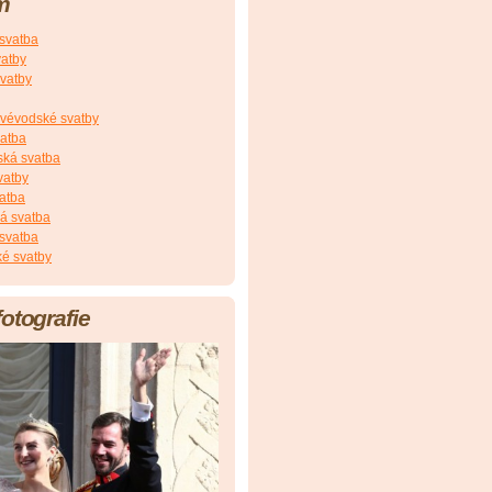
m
 svatba
vatby
vatby
vévodské svatby
vatba
ská svatba
vatby
atba
á svatba
svatba
é svatby
fotografie