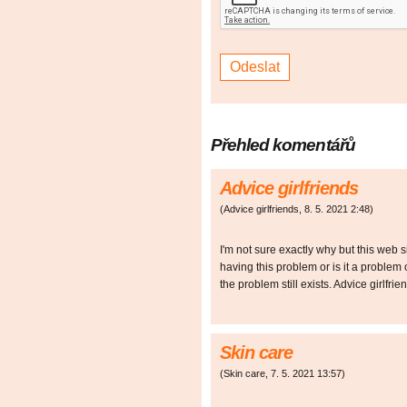
Přehled komentářů
Advice girlfriends
(
Advice girlfriends
,
8. 5. 2021
2:48
)
I'm not sure exactly why but this web s
having this problem or is it a problem 
the problem still exists. Advice girlf
Skin care
(
Skin care
,
7. 5. 2021
13:57
)