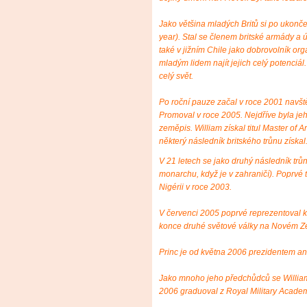
Jako většina mladých Britů si po ukončen
year). Stal se členem britské armády a úč
také v jižním Chile jako dobrovolník or
mladým lidem najít jejich celý potenciál.
celý svět.
Po roční pauze začal v roce 2001 navště
Promoval v roce 2005. Nejdříve byla jeh
zeměpis. William získal titul Master of 
některý následník britského trůnu získal
V 21 letech se jako druhý následník trů
monarchu, když je v zahraničí). Poprvé t
Nigérii v roce 2003.
V červenci 2005 poprvé reprezentoval 
konce druhé světové války na Novém Z
Princ je od května 2006 prezidentem an
Jako mnoho jeho předchůdců se William 
2006 graduoval z Royal Military Acade