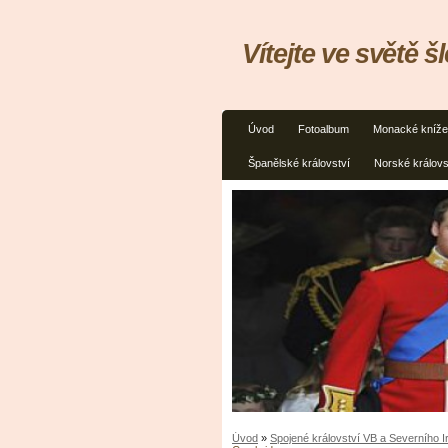
Vítejte ve světě š
Úvod
Fotoalbum
Monacké kníže
Španělské království
Norské královs
Úvod
»
Spojené království VB a Severního 