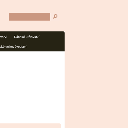
ovství
Dánské království
ké velkovévodství