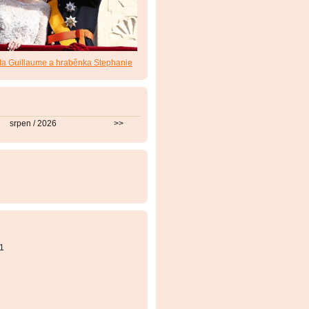
da Guillaume a hraběnka Stephanie
srpen / 2026
>>
1