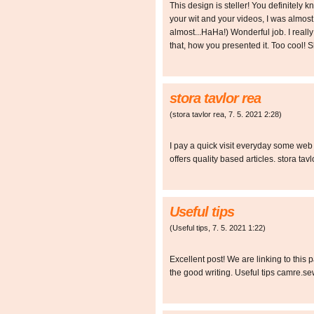
This design is steller! You definitel
your wit and your videos, I was almost
almost...HaHa!) Wonderful job. I real
that, how you presented it. Too cool!
stora tavlor rea
(
stora tavlor rea
,
7. 5. 2021
2:28
)
I pay a quick visit everyday some web s
offers quality based articles. stora 
Useful tips
(
Useful tips
,
7. 5. 2021
1:22
)
Excellent post! We are linking to this 
the good writing. Useful tips camre.s