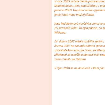
V roce 2005 začala média probírat princ
Middletonovou, jeho spolužačkou z unive
prosinci 2003. Nepřišlo žádné vyjádření
tento vztah nebo možný sňatek.
Kate Middletonová navštívila princovo 
15. prosince 2006. To bylo poprvé, co s
Williama.
14. dubna 2007 média rozšířila zprávu,
červnu 2007 se ale opět objevili spolu 
zúčastnila koncertu pro Dianu ve Wembl
přítelkyně se usmířili a obnovili svůj vz
ženu Camillu ve Skotsku.
V říjnu 2010 se na dovolené v Keni pár