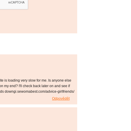
ite is loading very slow for me. Is anyone else
on my end? I'll check back later on and see if
riends downgi.sewomabest.com/advice-girlfriends/
Odpovědět