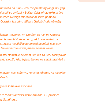
í studia na Etonu vzal rok přestávky (angl. tzv. gap
astnil se cvičení v Belize. Část tohoto roku strávil
ganizace Releigh International, která pomáhá
 Obrázky, jak princ William čistí záchody, obletěly
vovat Univerzitu sv. Ondřeje ve Fife ve Skotsku.
o oborem historie umění, pak to ale změnil na
Arts. Získal největší akademická ocenění, jaká kdy
. Na univerzitě užíval jméno William Wales.
nu stal státním kancléřem (ten má za úkol zastupovat
akto sloužil, když byla královna na státní návštěvě v
královnu, jako královnu Nového Zélandu na oslavách
élandu.
glické fotbalové asociace.
rozhodl sloužit v Britské armádě. 15. prosince
my Sandhurst.