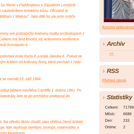
i Sv. Marie v Paddingtonu v Západním Londýně.
 následníkem britského trůnu. Oficiálně je
William z Walesu". Jako dítě ho ale jeho rodiče
Korunní velkovévo
zeniny své prababičky královny matky arcibiskupem z
elkem má šest kmotrů, mj. královnina sestřenice
Archiv
rál Konstantin II.
<<
otomek krále Karla II. a krále Jakuba II.. Pokud se
kým králem od královny Anny, který pochází z rodu
RSS
 se narodil 15. září 1984.
Přehled zdrojů
si odbyl během návštěvy Cardiffu 1. dubna 1991. Po
Statistiky
ké katedrály, kde se po prohlídce podepsal do
Celkem:
71789
.
Měsíc:
6688
Den:
233
i. Na střední školu chodil, jako většina členů britské
Online:
2
ege, kde studoval zeměpis, biologii, matematiku a
lovým kapitánem.