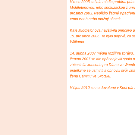
V roce 2005 začala média probírat princ
Middletonovou, jeho spolužačkou z unive
prosinci 2003. Nepřišlo žádné vyjádření
tento vztah nebo možný sňatek.
Kate Middletonová navštívila princovo 
15. prosince 2006. To bylo poprvé, co s
Williama.
14. dubna 2007 média rozšířila zprávu,
červnu 2007 se ale opět objevili spolu 
zúčastnila koncertu pro Dianu ve Wembl
přítelkyně se usmířili a obnovili svůj vz
ženu Camillu ve Skotsku.
V říjnu 2010 se na dovolené v Keni pár