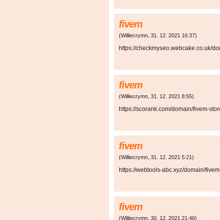
fivem
(
Williecrymn
,
31. 12. 2021
16:37
)
https://checkmyseo.webcake.co.uk/do
fivem
(
Williecrymn
,
31. 12. 2021
8:55
)
https://scorank.com/domain/fivem-sto
fivem
(
Williecrymn
,
31. 12. 2021
5:21
)
https://webtools-abc.xyz/domain/fi
fivem
(
Williecrymn
,
30. 12. 2021
21:46
)