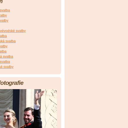
m
 svatba
vatby
vatby
vévodské svatby
vatba
ská svatba
vatby
atba
á svatba
svatba
é svatby
fotografie