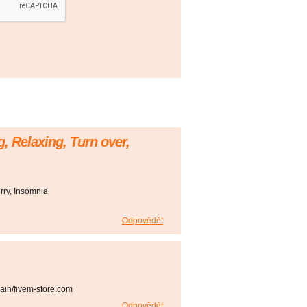
g, Relaxing, Turn over,
rry, Insomnia
Odpovědět
ain/fivem-store.com
Odpovědět