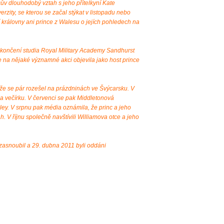
ův dlouhodobý vztah s jeho přítelkyní Kate
rzity, se kterou se začal stýkat v listopadu nebo
 královny ani prince z Walesu o jejích pohledech na
ukončení studia Royal Military Academy Sandhurst
e na nějaké významné akci objevila jako host prince
 že se pár rozešel na prázdninách ve Švýcarsku. V
na večírku. V červenci se pak Middletonová
ey. V srpnu pak média oznámila, že princ a jeho
tah. V říjnu společně navštívili Williamova otce a jeho
 zasnoubil a 29. dubna 2011 byli oddáni