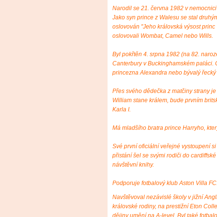
Narodil se 21. června 1982 v nemocnic
Jako syn prince z Walesu se stal druhým
oslovován "Jeho královská výsost princ 
oslovovali Wombat, Camel nebo Wills.
Byl pokřtěn 4. srpna 1982 (na 82. naro
Canterbury v Buckinghamském paláci. C
princezna Alexandra nebo bývalý řecký k
Přes svého dědečka z matčiny strany je p
William stane králem, bude prvním brits
Karla I.
Má mladšího bratra prince Harryho, který
Své první oficiální veřejné vystoupení 
přistání šel se svými rodiči do cardiffs
návštěvní knihy.
Podporuje fotbalový klub Aston Villa FC
Navštěvoval nezávislé školy v jižní Angli
královské rodiny, na prestižní Eton Coll
dějiny umění na A-level. Byl také fotba