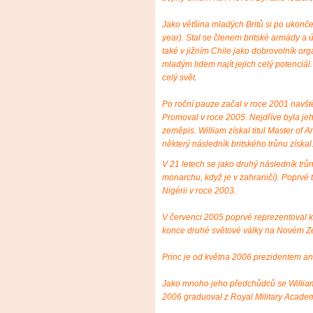
Jako většina mladých Britů si po ukončen
year). Stal se členem britské armády a úč
také v jižním Chile jako dobrovolník or
mladým lidem najít jejich celý potenciál.
celý svět.
Po roční pauze začal v roce 2001 navště
Promoval v roce 2005. Nejdříve byla jeh
zeměpis. William získal titul Master of 
některý následník britského trůnu získal
V 21 letech se jako druhý následník trů
monarchu, když je v zahraničí). Poprvé t
Nigérii v roce 2003.
V červenci 2005 poprvé reprezentoval 
konce druhé světové války na Novém Z
Princ je od května 2006 prezidentem an
Jako mnoho jeho předchůdců se William 
2006 graduoval z Royal Military Acade