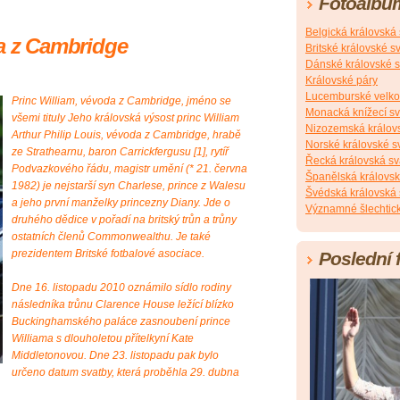
Fotoalbu
Belgická královská
da z Cambridge
Britské královské s
Dánské královské s
Královské páry
Lucemburské velko
Princ William, vévoda z Cambridge, jméno se
Monacká knížecí s
všemi tituly Jeho královská výsost princ William
Nizozemská králov
Arthur Philip Louis, vévoda z Cambridge, hrabě
Norské královské s
ze Strathearnu, baron Carrickfergusu [1], rytíř
Řecká královská sv
Podvazkového řádu, magistr umění (* 21. června
Španělská královsk
1982) je nejstarší syn Charlese, prince z Walesu
Švédská královská 
a jeho první manželky princezny Diany. Jde o
Významné šlechtick
druhého dědice v pořadí na britský trůn a trůny
ostatních členů Commonwealthu. Je také
prezidentem Britské fotbalové asociace.
Poslední 
Dne 16. listopadu 2010 oznámilo sídlo rodiny
následníka trůnu Clarence House ležící blízko
Buckinghamského paláce zasnoubení prince
Williama s dlouholetou přítelkyní Kate
Middletonovou. Dne 23. listopadu pak bylo
určeno datum svatby, která proběhla 29. dubna