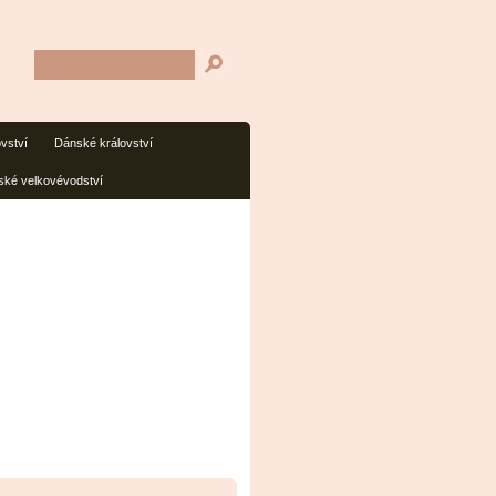
ovství
Dánské království
ké velkovévodství