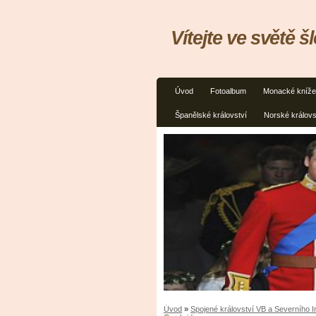
Vítejte ve světě š
Úvod
Fotoalbum
Monacké kníže
Španělské království
Norské královs
Úvod
»
Spojené království VB a Severního 