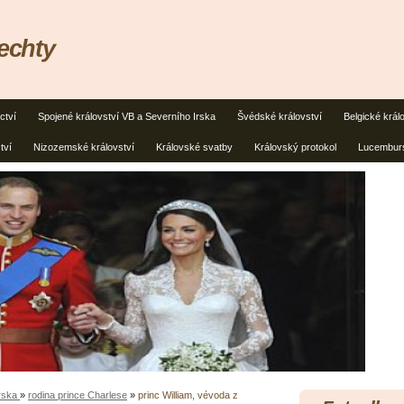
lechty
ctví
Spojené království VB a Severního Irska
Švédské království
Belgické král
tví
Nizozemské království
Královské svatby
Královský protokol
Lucemburs
Irska
»
rodina prince Charlese
»
princ William, vévoda z