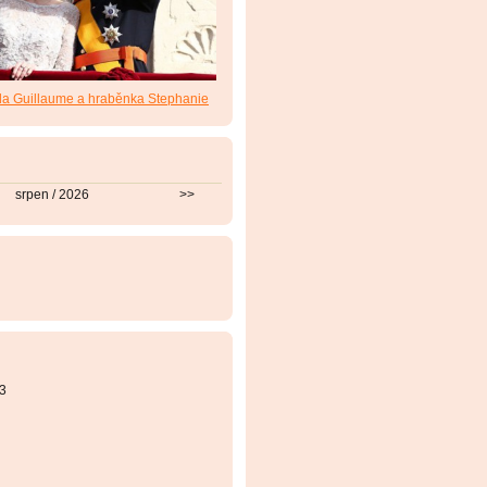
da Guillaume a hraběnka Stephanie
srpen / 2026
>>
3