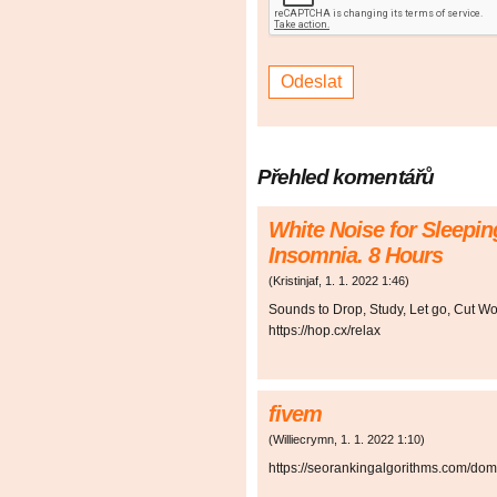
Přehled komentářů
White Noise for Sleepin
Insomnia. 8 Hours
(
Kristinjaf
,
1. 1. 2022
1:46
)
Sounds to Drop, Study, Let go, Cut Wo
https://hop.cx/relax
fivem
(
Williecrymn
,
1. 1. 2022
1:10
)
https://seorankingalgorithms.com/dom