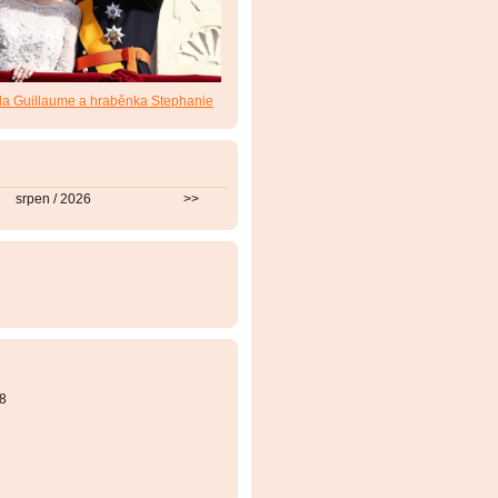
da Guillaume a hraběnka Stephanie
srpen / 2026
>>
8