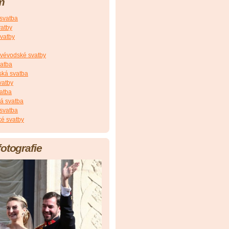
m
 svatba
vatby
vatby
vévodské svatby
vatba
ská svatba
vatby
atba
á svatba
svatba
é svatby
fotografie