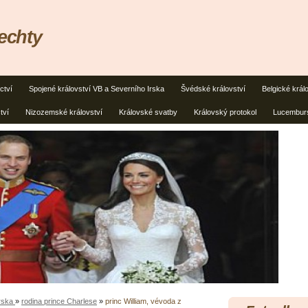
lechty
ctví
Spojené království VB a Severního Irska
Švédské království
Belgické král
tví
Nizozemské království
Královské svatby
Královský protokol
Lucemburs
Irska
»
rodina prince Charlese
»
princ William, vévoda z