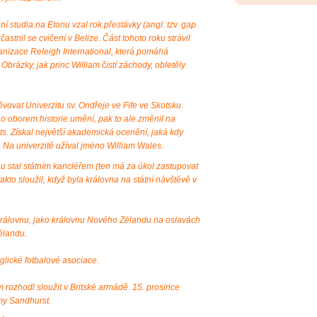
í studia na Etonu vzal rok přestávky (angl. tzv. gap
astnil se cvičení v Belize. Část tohoto roku strávil
ganizace Releigh International, která pomáhá
 Obrázky, jak princ William čistí záchody, obletěly
vovat Univerzitu sv. Ondřeje ve Fife ve Skotsku.
o oborem historie umění, pak to ale změnil na
Arts. Získal největší akademická ocenění, jaká kdy
. Na univerzitě užíval jméno William Wales.
nu stal státním kancléřem (ten má za úkol zastupovat
akto sloužil, když byla královna na státní návštěvě v
královnu, jako královnu Nového Zélandu na oslavách
élandu.
glické fotbalové asociace.
rozhodl sloužit v Britské armádě. 15. prosince
my Sandhurst.