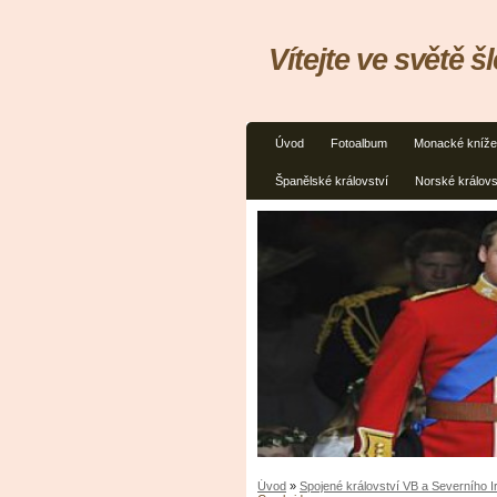
Vítejte ve světě š
Úvod
Fotoalbum
Monacké kníže
Španělské království
Norské královs
Úvod
»
Spojené království VB a Severního 