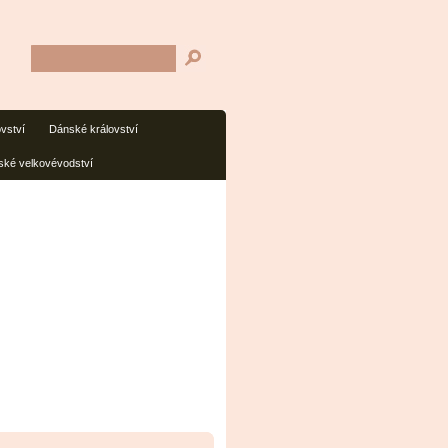
ovství
Dánské království
ké velkovévodství