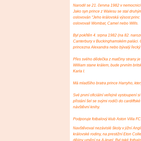
Narodil se 21. června 1982 v nemocnic
Jako syn prince z Walesu se stal druhým
oslovován "Jeho královská výsost princ 
oslovovali Wombat, Camel nebo Wills.
Byl pokřtěn 4. srpna 1982 (na 82. naro
Canterbury v Buckinghamském paláci. C
princezna Alexandra nebo bývalý řecký k
Přes svého dědečka z matčiny strany je p
William stane králem, bude prvním brits
Karla I.
Má mladšího bratra prince Harryho, který
Své první oficiální veřejné vystoupení 
přistání šel se svými rodiči do cardiffs
návštěvní knihy.
Podporuje fotbalový klub Aston Villa FC
Navštěvoval nezávislé školy v jižní Angli
královské rodiny, na prestižní Eton Coll
dějiny umění na A-level. Byl také fotba