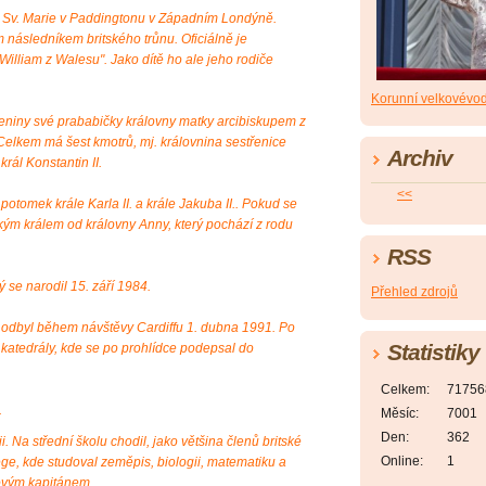
i Sv. Marie v Paddingtonu v Západním Londýně.
 následníkem britského trůnu. Oficiálně je
William z Walesu". Jako dítě ho ale jeho rodiče
Korunní velkovévo
zeniny své prababičky královny matky arcibiskupem z
elkem má šest kmotrů, mj. královnina sestřenice
Archiv
rál Konstantin II.
<<
otomek krále Karla II. a krále Jakuba II.. Pokud se
kým králem od královny Anny, který pochází z rodu
RSS
 se narodil 15. září 1984.
Přehled zdrojů
si odbyl během návštěvy Cardiffu 1. dubna 1991. Po
Statistiky
ké katedrály, kde se po prohlídce podepsal do
Celkem:
71756
.
Měsíc:
7001
Den:
362
i. Na střední školu chodil, jako většina členů britské
Online:
1
ege, kde studoval zeměpis, biologii, matematiku a
lovým kapitánem.