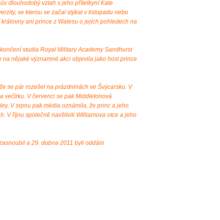
ův dlouhodobý vztah s jeho přítelkyní Kate
rzity, se kterou se začal stýkat v listopadu nebo
 královny ani prince z Walesu o jejích pohledech na
ukončení studia Royal Military Academy Sandhurst
e na nějaké významné akci objevila jako host prince
 že se pár rozešel na prázdninách ve Švýcarsku. V
na večírku. V červenci se pak Middletonová
ey. V srpnu pak média oznámila, že princ a jeho
tah. V říjnu společně navštívili Williamova otce a jeho
 zasnoubil a 29. dubna 2011 byli oddáni