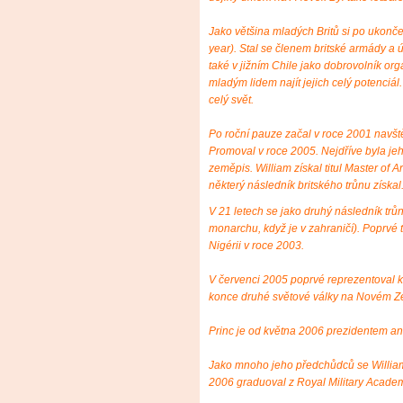
Jako většina mladých Britů si po ukončen
year). Stal se členem britské armády a úč
také v jižním Chile jako dobrovolník or
mladým lidem najít jejich celý potenciál.
celý svět.
Po roční pauze začal v roce 2001 navště
Promoval v roce 2005. Nejdříve byla jeh
zeměpis. William získal titul Master of 
některý následník britského trůnu získal
V 21 letech se jako druhý následník trů
monarchu, když je v zahraničí). Poprvé t
Nigérii v roce 2003.
V červenci 2005 poprvé reprezentoval 
konce druhé světové války na Novém Z
Princ je od května 2006 prezidentem an
Jako mnoho jeho předchůdců se William 
2006 graduoval z Royal Military Acade