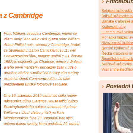
Fotoalbu
Belgická královská
da z Cambridge
Britské královské s
Dánské královské s
Královské páry
Lucemburské velko
Princ William, vévoda z Cambridge, jméno se
Monacká knížecí s
všemi tituly Jeho královská výsost princ William
Nizozemská králov
Arthur Philip Louis, vévoda z Cambridge, hrabě
Norské královské s
ze Strathearnu, baron Carrickfergusu [1], rytíř
Řecká královská sv
Podvazkového řádu, magistr umění (* 21. června
Španělská královsk
1982) je nejstarší syn Charlese, prince z Walesu
Švédská královská 
a jeho první manželky princezny Diany. Jde o
Významné šlechtick
druhého dědice v pořadí na britský trůn a trůny
ostatních členů Commonwealthu. Je také
prezidentem Britské fotbalové asociace.
Poslední 
Dne 16. listopadu 2010 oznámilo sídlo rodiny
následníka trůnu Clarence House ležící blízko
Buckinghamského paláce zasnoubení prince
Williama s dlouholetou přítelkyní Kate
Middletonovou. Dne 23. listopadu pak bylo
určeno datum svatby, která proběhla 29. dubna