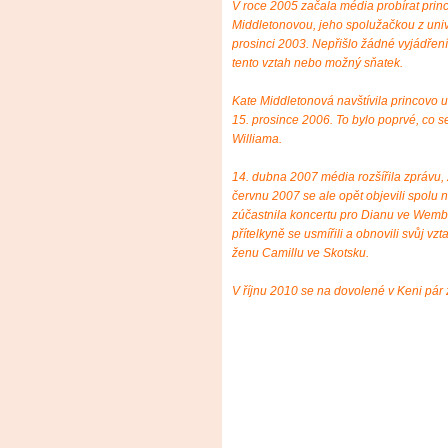
V roce 2005 začala média probírat princ
Middletonovou, jeho spolužačkou z unive
prosinci 2003. Nepřišlo žádné vyjádření
tento vztah nebo možný sňatek.
Kate Middletonová navštívila princovo 
15. prosince 2006. To bylo poprvé, co s
Williama.
14. dubna 2007 média rozšířila zprávu,
červnu 2007 se ale opět objevili spolu 
zúčastnila koncertu pro Dianu ve Wembl
přítelkyně se usmířili a obnovili svůj vz
ženu Camillu ve Skotsku.
V říjnu 2010 se na dovolené v Keni pár