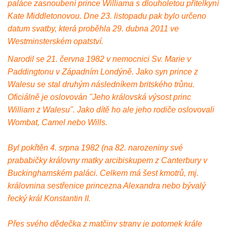
paláce zasnoubení prince Williama s dlouholetou přítelkyní
Kate Middletonovou. Dne 23. listopadu pak bylo určeno
datum svatby, která proběhla 29. dubna 2011 ve
Westminsterském opatství.
Narodil se 21. června 1982 v nemocnici Sv. Marie v
Paddingtonu v Západním Londýně. Jako syn prince z
Walesu se stal druhým následníkem britského trůnu.
Oficiálně je oslovován "Jeho královská výsost princ
William z Walesu". Jako dítě ho ale jeho rodiče oslovovali
Wombat, Camel nebo Wills.
Byl pokřtěn 4. srpna 1982 (na 82. narozeniny své
prababičky královny matky arcibiskupem z Canterbury v
Buckinghamském paláci. Celkem má šest kmotrů, mj.
královnina sestřenice princezna Alexandra nebo bývalý
řecký král Konstantin II.
Přes svého dědečka z matčiny strany je potomek krále