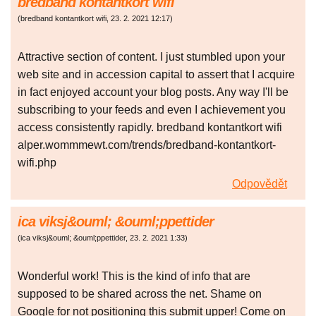
bredband kontantkort wifi
(
bredband kontantkort wifi
,
23. 2. 2021
12:17
)
Attractive section of content. I just stumbled upon your
web site and in accession capital to assert that I acquire
in fact enjoyed account your blog posts. Any way I'll be
subscribing to your feeds and even I achievement you
access consistently rapidly. bredband kontantkort wifi
alper.wommmewt.com/trends/bredband-kontantkort-
wifi.php
Odpovědět
ica viksj&ouml; &ouml;ppettider
(
ica viksj&ouml; &ouml;ppettider
,
23. 2. 2021
1:33
)
Wonderful work! This is the kind of info that are
supposed to be shared across the net. Shame on
Google for not positioning this submit upper! Come on