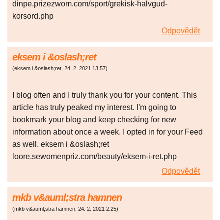
dinpe.prizezwom.com/sport/grekisk-halvgud-
korsord.php
Odpovědět
eksem i &oslash;ret
(
eksem i &oslash;ret
,
24. 2. 2021
13:57
)
I blog often and I truly thank you for your content. This
article has truly peaked my interest. I'm going to
bookmark your blog and keep checking for new
information about once a week. I opted in for your Feed
as well. eksem i &oslash;ret
loore.sewomenpriz.com/beauty/eksem-i-ret.php
Odpovědět
mkb v&auml;stra hamnen
(
mkb v&auml;stra hamnen
,
24. 2. 2021
2:25
)