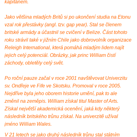
kapitánem.
Jako většina mladých Britů si po ukončení studia na Etonu
vzal rok přestávky (angl. tzv. gap year). Stal se členem
britské armády a účastnil se cvičení v Belize. Část tohoto
roku strávil také v jižním Chile jako dobrovolník organizace
Releigh International, která pomáhá mladým lidem najít
jejich celý potenciál. Obrázky, jak princ William čistí
záchody, obletěly celý svět.
Po roční pauze začal v roce 2001 navštěvovat Univerzitu
sv. Ondřeje ve Fife ve Skotsku. Promoval v roce 2005.
Nejdříve byla jeho oborem historie umění, pak to ale
změnil na zeměpis. William získal titul Master of Arts.
Získal největší akademická ocenění, jaká kdy některý
následník britského trůnu získal. Na univerzitě užíval
jméno William Wales.
V 21 letech se jako druhý následník trůnu stal státním