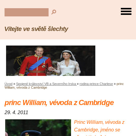
Vítejte ve světě šlechty
Úvod
»
Spojené království VB a Severního Irska
»
rodina prince Charlese
»
princ
William, vévoda z Cambridge
princ William, vévoda z Cambridge
29. 4. 2011
Princ William, vévoda z
Cambridge, jméno se