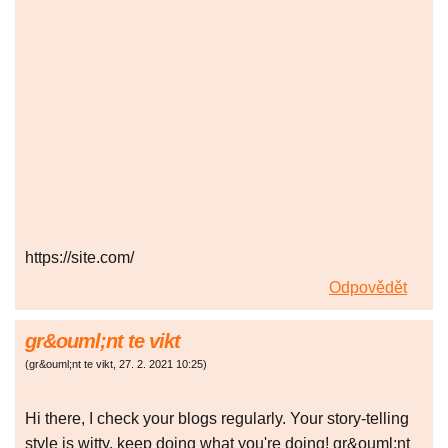
https://site.com/
Odpovědět
gr&ouml;nt te vikt
(
gr&ouml;nt te vikt
,
27. 2. 2021
10:25
)
Hi there, I check your blogs regularly. Your story-telling
style is witty, keep doing what you're doing! gr&ouml;nt