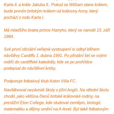
Karla II. a krále Jakuba II.. Pokud se William stane králem,
bude prvním britským králem od královny Anny, který
pochází z rodu Karla I.
Má mladšího bratra prince Harryho, který se narodil 15. září
1984.
Své první oficiální veřejné vystoupení si odbyl během
návštěvy Cardiffu 1. dubna 1991. Po přistání šel se svými
rodiči do cardiffské katedrály, kde se po prohlídce
podepsal do návštěvní knihy.
Podporuje fotbalový klub Aston Villa FC.
Navštěvoval nezávislé školy v jižní Anglii. Na střední školu
chodil, jako většina členů britské královské rodiny, na
prestižní Eton College, kde studoval zeměpis, biologii,
matematiku a dějiny umění na A-level. Byl také fotbalovým