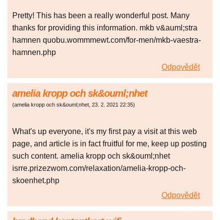
Pretty! This has been a really wonderful post. Many
thanks for providing this information. mkb v&auml;stra
hamnen quobu.wommmewt.com/for-men/mkb-vaestra-
hamnen.php
Odpovědět
amelia kropp och sk&ouml;nhet
(
amelia kropp och sk&ouml;nhet
,
23. 2. 2021
22:35
)
What's up everyone, it's my first pay a visit at this web
page, and article is in fact fruitful for me, keep up posting
such content. amelia kropp och sk&ouml;nhet
isrre.prizezwom.com/relaxation/amelia-kropp-och-
skoenhet.php
Odpovědět