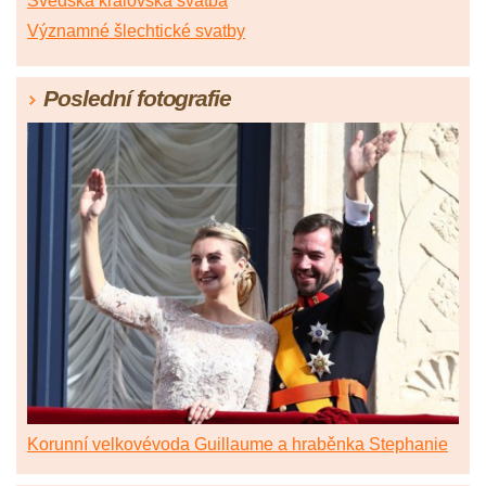
Švédská královská svatba
Významné šlechtické svatby
Poslední fotografie
Korunní velkovévoda Guillaume a hraběnka Stephanie