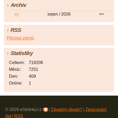
Archiv
<<
srpen / 2026
>>
RSS
Přehled zdrojů
Statistiky
Celkem:
719208
Měsíc:
7251
Den:
409
Online:
1
© 2026 eStránky.cz
|
Závadný obsah?
|
Zpracování
dat
|
RSS