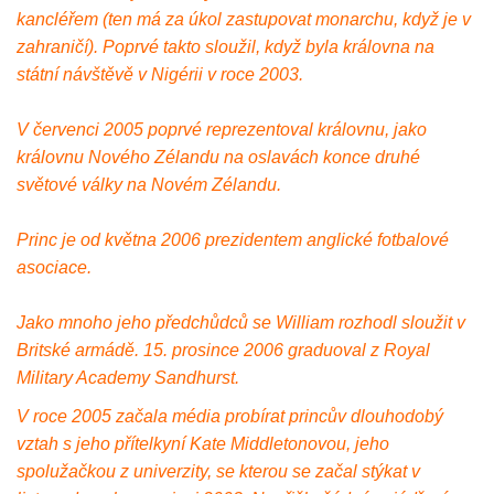
kancléřem (ten má za úkol zastupovat monarchu, když je v
zahraničí). Poprvé takto sloužil, když byla královna na
státní návštěvě v Nigérii v roce 2003.
V červenci 2005 poprvé reprezentoval královnu, jako
královnu Nového Zélandu na oslavách konce druhé
světové války na Novém Zélandu.
Princ je od května 2006 prezidentem anglické fotbalové
asociace.
Jako mnoho jeho předchůdců se William rozhodl sloužit v
Britské armádě. 15. prosince 2006 graduoval z Royal
Military Academy Sandhurst.
V roce 2005 začala média probírat princův dlouhodobý
vztah s jeho přítelkyní Kate Middletonovou, jeho
spolužačkou z univerzity, se kterou se začal stýkat v