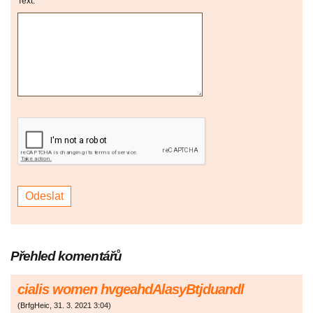
Text:
Přehled komentářů
cialis women hvgeahdAlasyBtjduandl
(
BrfgHeic
,
31. 3. 2021
3:04
)