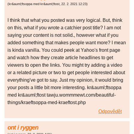
(
kr&auml;ftsoppa med kr&auml;ftost
,
22. 2. 2021
12:23
)
I think that what you posted was very logical. But, think
on this, what if you wrote a catchier post title? I am not
saying your content is not solid., however what if you
added something that makes people want more? I mean
is kinda vanilla. You could peek at Yahoo's front page
and watch how they create article headlines to get
viewers to open the links. You might try adding a video
or a related picture or two to get people interested about
everything've got to say. Just my opinion, it would bring
your posts a little bit more interesting. kr&auml;ftsoppa
med kr&auml;ftost tawju.wommmewt.com/beautiful-
things/kraeftsoppa-med-kraeftost.php
Odpovědět
ont i ryggen