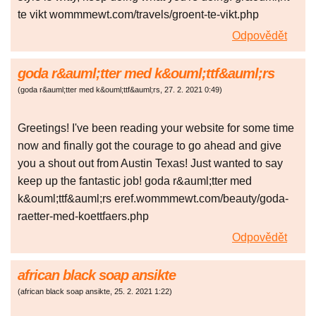
te vikt wommmewt.com/travels/groent-te-vikt.php
Odpovědět
goda r&auml;tter med k&ouml;ttf&auml;rs
(
goda r&auml;tter med k&ouml;ttf&auml;rs
,
27. 2. 2021
0:49
)
Greetings! I've been reading your website for some time
now and finally got the courage to go ahead and give
you a shout out from Austin Texas! Just wanted to say
keep up the fantastic job! goda r&auml;tter med
k&ouml;ttf&auml;rs eref.wommmewt.com/beauty/goda-
raetter-med-koettfaers.php
Odpovědět
african black soap ansikte
(
african black soap ansikte
,
25. 2. 2021
1:22
)