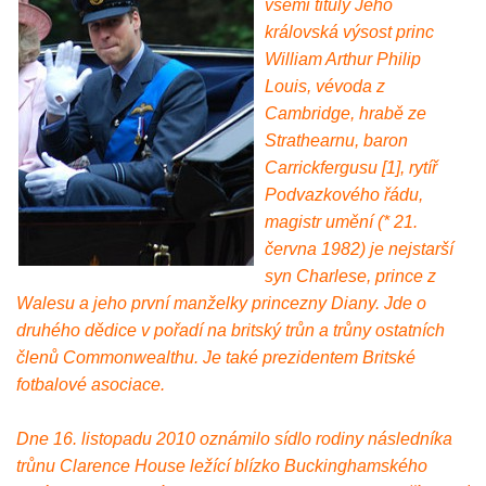
všemi tituly Jeho
královská výsost princ
William Arthur Philip
Louis, vévoda z
Cambridge, hrabě ze
Strathearnu, baron
Carrickfergusu [1], rytíř
Podvazkového řádu,
magistr umění (* 21.
června 1982) je nejstarší
syn Charlese, prince z
Walesu a jeho první manželky princezny Diany. Jde o
druhého dědice v pořadí na britský trůn a trůny ostatních
členů Commonwealthu. Je také prezidentem Britské
fotbalové asociace.
Dne 16. listopadu 2010 oznámilo sídlo rodiny následníka
trůnu Clarence House ležící blízko Buckinghamského