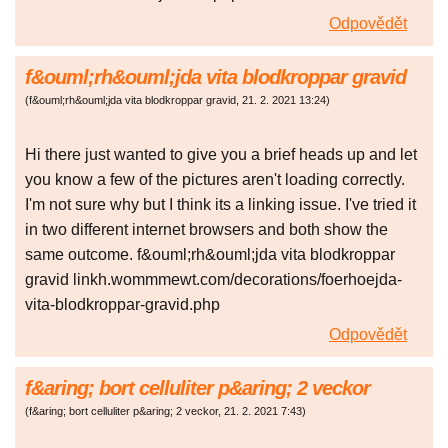
Odpovědět
f&ouml;rh&ouml;jda vita blodkroppar gravid
(
f&ouml;rh&ouml;jda vita blodkroppar gravid
,
21. 2. 2021
13:24
)
Hi there just wanted to give you a brief heads up and let
you know a few of the pictures aren't loading correctly.
I'm not sure why but I think its a linking issue. I've tried it
in two different internet browsers and both show the
same outcome. f&ouml;rh&ouml;jda vita blodkroppar
gravid linkh.wommmewt.com/decorations/foerhoejda-
vita-blodkroppar-gravid.php
Odpovědět
f&aring; bort celluliter p&aring; 2 veckor
(
f&aring; bort celluliter p&aring; 2 veckor
,
21. 2. 2021
7:43
)