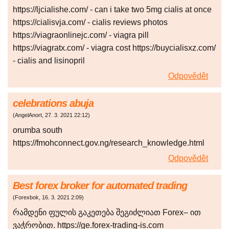
https://ljcialishe.com/ - can i take two 5mg cialis at once
https://cialisvja.com/ - cialis reviews photos
https://viagraonlinejc.com/ - viagra pill
https://viagratx.com/ - viagra cost https://buycialisxz.com/
- cialis and lisinopril
Odpovědět
celebrations abuja
(
AngelAnort
,
27. 3. 2021
22:12
)
orumba south
https://fmohconnect.gov.ng/research_knowledge.html
Odpovědět
Best forex broker for automated trading
(
Forexbok
,
16. 3. 2021
2:09
)
რამდენი ფულის გაკეთება შეგიძლიათ Forex– ით
ვაჭრობით. https://ge.forex-trading-is.com