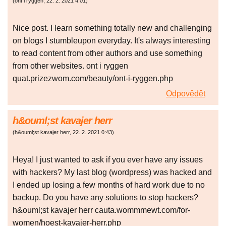
(
ont i ryggen
,
22. 2. 2021
4:01
)
Nice post. I learn something totally new and challenging
on blogs I stumbleupon everyday. It's always interesting
to read content from other authors and use something
from other websites. ont i ryggen
quat.prizezwom.com/beauty/ont-i-ryggen.php
Odpovědět
h&ouml;st kavajer herr
(
h&ouml;st kavajer herr
,
22. 2. 2021
0:43
)
Heya! I just wanted to ask if you ever have any issues
with hackers? My last blog (wordpress) was hacked and
I ended up losing a few months of hard work due to no
backup. Do you have any solutions to stop hackers?
h&ouml;st kavajer herr cauta.wommmewt.com/for-
women/hoest-kavajer-herr.php