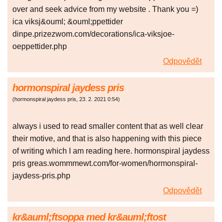
over and seek advice from my website . Thank you =)
ica viksj&ouml; &ouml;ppettider
dinpe.prizezwom.com/decorations/ica-viksjoe-
oeppettider.php
Odpovědět
hormonspiral jaydess pris
(
hormonspiral jaydess pris
,
23. 2. 2021
0:54
)
always i used to read smaller content that as well clear
their motive, and that is also happening with this piece
of writing which I am reading here. hormonspiral jaydess
pris greas.wommmewt.com/for-women/hormonspiral-
jaydess-pris.php
Odpovědět
kr&auml;ftsoppa med kr&auml;ftost