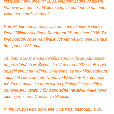
listopadu nebo prosinci 2003. Nepřišlo žádné vyjádření
královny ani prince z Walesu o jejích pohledech na tento
vztah nebo možný sňatek.
Kate Middletonová navštívila princovo ukončení studia
Royal Military Academy Sandhurst 15. prosince 2006. To
bylo poprvé, co se na nějaké významné akci objevila jako
host prince Williama.
14. dubna 2007 média rozšířila zprávu, že se pár rozešel
na prázdninách ve Švýcarsku. V červnu 2007 se ale opět
objevili spolu na večírku. V červenci se pak Middletonová
zúčastnila koncertu pro Dianu ve Wembley. V srpnu pak
média oznámila, že princ a jeho přítelkyně se usmířili a
obnovili svůj vztah. V říjnu společně navštívili Williamova
otce a jeho ženu Camillu ve Skotsku.
V říjnu 2010 se na dovolené v Keni pár zasnoubil a 29.