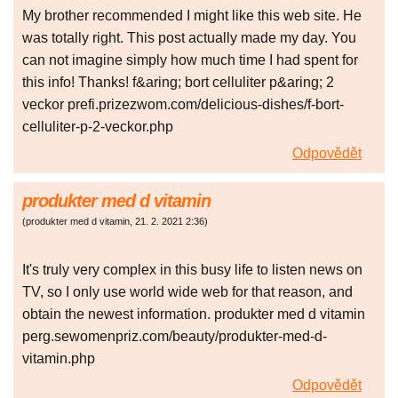
My brother recommended I might like this web site. He
was totally right. This post actually made my day. You
can not imagine simply how much time I had spent for
this info! Thanks! f&aring; bort celluliter p&aring; 2
veckor prefi.prizezwom.com/delicious-dishes/f-bort-
celluliter-p-2-veckor.php
Odpovědět
produkter med d vitamin
(
produkter med d vitamin
,
21. 2. 2021
2:36
)
It's truly very complex in this busy life to listen news on
TV, so I only use world wide web for that reason, and
obtain the newest information. produkter med d vitamin
perg.sewomenpriz.com/beauty/produkter-med-d-
vitamin.php
Odpovědět