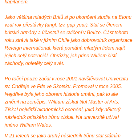
kapitánem.
Jako většina mladých Britů si po ukončení studia na Etonu
vzal rok přestávky (angl. tzv. gap year). Stal se členem
britské armády a účastnil se cvičení v Belize. Část tohoto
roku strávil také v jižním Chile jako dobrovolník organizace
Releigh International, která pomáhá mladým lidem najít
jejich celý potenciál. Obrázky, jak princ William čistí
záchody, obletěly celý svět.
Po roční pauze začal v roce 2001 navštěvovat Univerzitu
sv. Ondřeje ve Fife ve Skotsku. Promoval v roce 2005.
Nejdříve byla jeho oborem historie umění, pak to ale
změnil na zeměpis. William získal titul Master of Arts.
Získal největší akademická ocenění, jaká kdy některý
následník britského trůnu získal. Na univerzitě užíval
jméno William Wales.
V 21 letech se jako druhý následník trůnu stal státním