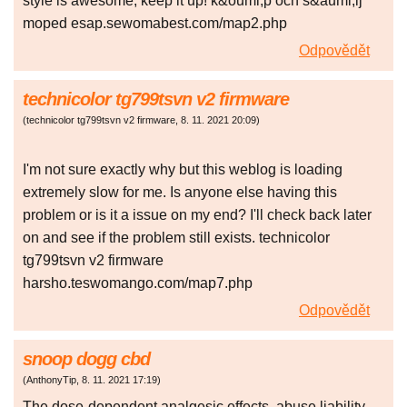
style is awesome, keep it up! k&ouml;p och s&auml;lj
moped esap.sewomabest.com/map2.php
Odpovědět
technicolor tg799tsvn v2 firmware
(
technicolor tg799tsvn v2 firmware
,
8. 11. 2021
20:09
)
I'm not sure exactly why but this weblog is loading
extremely slow for me. Is anyone else having this
problem or is it a issue on my end? I'll check back later
on and see if the problem still exists. technicolor
tg799tsvn v2 firmware
harsho.teswomango.com/map7.php
Odpovědět
snoop dogg cbd
(
AnthonyTip
,
8. 11. 2021
17:19
)
The dose-dependent analgesic effects, abuse liability,