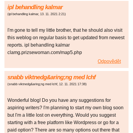
ipl behandling kalmar
(
ipl behandling kalmar
,
13. 11. 2021
2:21
)
I'm gone to tell my little brother, that he should also visit
this weblog on regular basis to get updated from newest
reports. ipl behandling kalmar
clamg.prizsewoman.com/map5.php
Odpovědět
snabb viktnedg&aring;ng med lchf
(
snabb viktnedg&aring;ng med lchf
,
12. 11. 2021
17:38
)
Wonderful blog! Do you have any suggestions for
aspiring writers? I'm planning to start my own blog soon
but I'm a little lost on everything. Would you suggest
starting with a free platform like Wordpress or go for a
paid option? There are so many options out there that