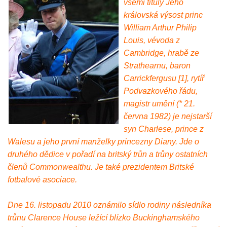
všemi tituly Jeho
královská výsost princ
William Arthur Philip
Louis, vévoda z
Cambridge, hrabě ze
Strathearnu, baron
Carrickfergusu [1], rytíř
Podvazkového řádu,
magistr umění (* 21.
června 1982) je nejstarší
syn Charlese, prince z
Walesu a jeho první manželky princezny Diany. Jde o
druhého dědice v pořadí na britský trůn a trůny ostatních
členů Commonwealthu. Je také prezidentem Britské
fotbalové asociace.
Dne 16. listopadu 2010 oznámilo sídlo rodiny následníka
trůnu Clarence House ležící blízko Buckinghamského