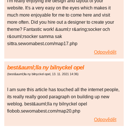
I'm really enjoying the design and layout of your
website. It's a very easy on the eyes which makes it
much more enjoyable for me to come here and visit
more often. Did you hire out a designer to create your
theme? Fantastic work! &auml;r r&aring;socker och
r&ouml;rsocker samma sak
sittra.sewomabest.com/map17.php
Odpovědět
best&auml;lla ny bilnyckel opel
(
best&auml;lla ny bilnyckel opel
,
13. 11. 2021
14:36
)
I am sure this article has touched all the internet people,
its really really good paragraph on building up new
weblog. best&auml;lla ny bilnyckel opel
fiobob.sewomabest.com/map20.php
Odpovědět