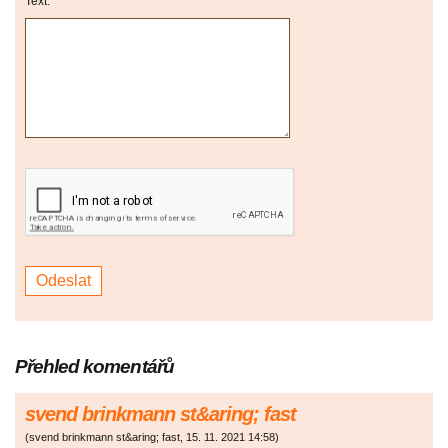
Text:
Přehled komentářů
svend brinkmann st&aring; fast
(
svend brinkmann st&aring; fast
,
15. 11. 2021
14:58
)