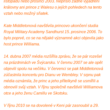
listopadu nebo prosinci 2003. Nepřišlo žádné vyjádření
královny ani prince z Walesu o jejích pohledech na tento
vztah nebo možný sňatek.
Kate Middletonová navštívila princovo ukončení studia
Royal Military Academy Sandhurst 15. prosince 2006. To
bylo poprvé, co se na nějaké významné akci objevila jako
host prince Williama.
14. dubna 2007 média rozšířila zprávu, že se pár rozešel
na prázdninách ve Švýcarsku. V červnu 2007 se ale opět
objevili spolu na večírku. V červenci se pak Middletonová
zúčastnila koncertu pro Dianu ve Wembley. V srpnu pak
média oznámila, že princ a jeho přítelkyně se usmířili a
obnovili svůj vztah. V říjnu společně navštívili Williamova
otce a jeho ženu Camillu ve Skotsku.
V říjnu 2010 se na dovolené v Keni pár zasnoubil a 29.