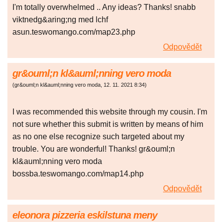
I'm totally overwhelmed .. Any ideas? Thanks! snabb
viktnedg&aring;ng med lchf
asun.teswomango.com/map23.php
Odpovědět
gr&ouml;n kl&auml;nning vero moda
(
gr&ouml;n kl&auml;nning vero moda
,
12. 11. 2021
8:34
)
I was recommended this website through my cousin. I'm
not sure whether this submit is written by means of him
as no one else recognize such targeted about my
trouble. You are wonderful! Thanks! gr&ouml;n
kl&auml;nning vero moda
bossba.teswomango.com/map14.php
Odpovědět
eleonora pizzeria eskilstuna meny