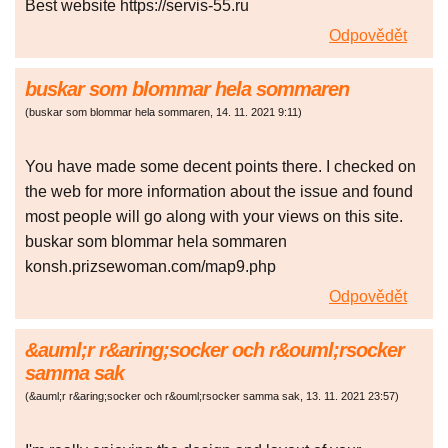
Best website https://servis-55.ru
Odpovědět
buskar som blommar hela sommaren
(
buskar som blommar hela sommaren
,
14. 11. 2021
9:11
)
You have made some decent points there. I checked on
the web for more information about the issue and found
most people will go along with your views on this site.
buskar som blommar hela sommaren
konsh.prizsewoman.com/map9.php
Odpovědět
&auml;r r&aring;socker och r&ouml;rsocker
samma sak
(
&auml;r r&aring;socker och r&ouml;rsocker samma sak
,
13. 11. 2021
23:57
)