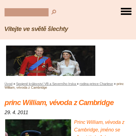
Vítejte ve světě šlechty
Úvod
»
Spojené království VB a Severního Irska
»
rodina prince Charlese
»
princ
William, vévoda z Cambridge
princ William, vévoda z Cambridge
29. 4. 2011
Princ William, vévoda z
Cambridge, jméno se