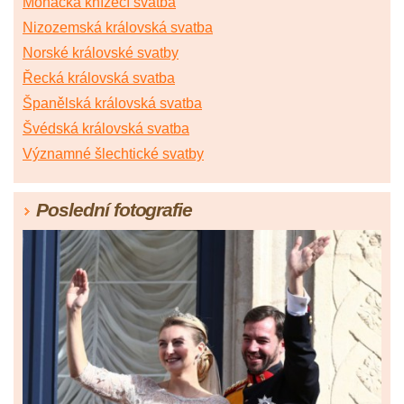
Monacká knížecí svatba
Nizozemská královská svatba
Norské královské svatby
Řecká královská svatba
Španělská královská svatba
Švédská královská svatba
Významné šlechtické svatby
Poslední fotografie