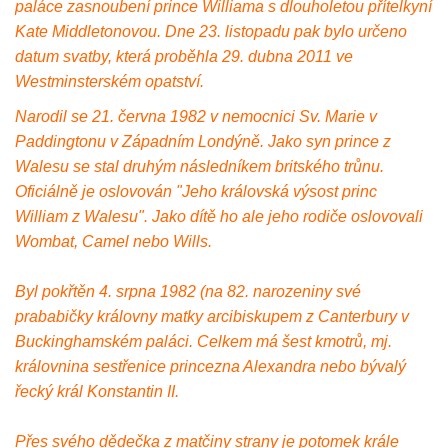
paláce zasnoubení prince Williama s dlouholetou přítelkyní
Kate Middletonovou. Dne 23. listopadu pak bylo určeno
datum svatby, která proběhla 29. dubna 2011 ve
Westminsterském opatství.
Narodil se 21. června 1982 v nemocnici Sv. Marie v
Paddingtonu v Západním Londýně. Jako syn prince z
Walesu se stal druhým následníkem britského trůnu.
Oficiálně je oslovován "Jeho královská výsost princ
William z Walesu". Jako dítě ho ale jeho rodiče oslovovali
Wombat, Camel nebo Wills.
Byl pokřtěn 4. srpna 1982 (na 82. narozeniny své
prababičky královny matky arcibiskupem z Canterbury v
Buckinghamském paláci. Celkem má šest kmotrů, mj.
královnina sestřenice princezna Alexandra nebo bývalý
řecký král Konstantin II.
Přes svého dědečka z matčiny strany je potomek krále