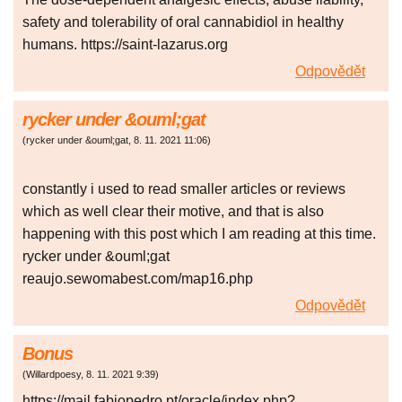
safety and tolerability of oral cannabidiol in healthy
humans. https://saint-lazarus.org
Odpovědět
rycker under &ouml;gat
(
rycker under &ouml;gat
,
8. 11. 2021
11:06
)
constantly i used to read smaller articles or reviews
which as well clear their motive, and that is also
happening with this post which I am reading at this time.
rycker under &ouml;gat
reaujo.sewomabest.com/map16.php
Odpovědět
Bonus
(
Willardpoesy
,
8. 11. 2021
9:39
)
https://mail.fabiopedro.pt/oracle/index.php?