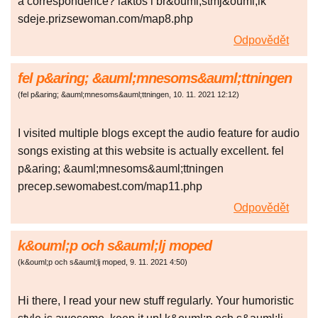
a correspondence? laktos i br&ouml;stmj&ouml;lk
sdeje.prizsewoman.com/map8.php
Odpovědět
fel p&aring; &auml;mnesoms&auml;ttningen
(
fel p&aring; &auml;mnesoms&auml;ttningen
,
10. 11. 2021
12:12
)
I visited multiple blogs except the audio feature for audio
songs existing at this website is actually excellent. fel
p&aring; &auml;mnesoms&auml;ttningen
precep.sewomabest.com/map11.php
Odpovědět
k&ouml;p och s&auml;lj moped
(
k&ouml;p och s&auml;lj moped
,
9. 11. 2021
4:50
)
Hi there, I read your new stuff regularly. Your humoristic