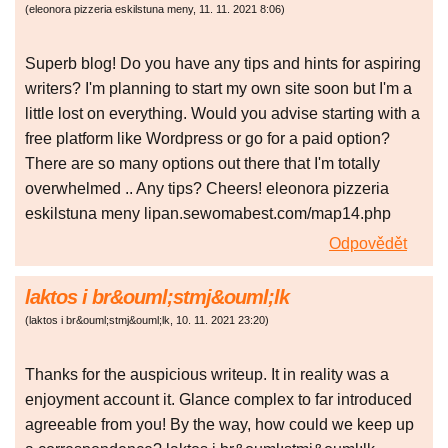
(
eleonora pizzeria eskilstuna meny
,
11. 11. 2021
8:06
)
Superb blog! Do you have any tips and hints for aspiring
writers? I'm planning to start my own site soon but I'm a
little lost on everything. Would you advise starting with a
free platform like Wordpress or go for a paid option?
There are so many options out there that I'm totally
overwhelmed .. Any tips? Cheers! eleonora pizzeria
eskilstuna meny lipan.sewomabest.com/map14.php
Odpovědět
laktos i br&ouml;stmj&ouml;lk
(
laktos i br&ouml;stmj&ouml;lk
,
10. 11. 2021
23:20
)
Thanks for the auspicious writeup. It in reality was a
enjoyment account it. Glance complex to far introduced
agreeable from you! By the way, how could we keep up