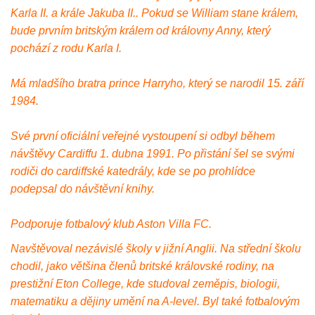
Karla II. a krále Jakuba II.. Pokud se William stane králem,
bude prvním britským králem od královny Anny, který
pochází z rodu Karla I.
Má mladšího bratra prince Harryho, který se narodil 15. září
1984.
Své první oficiální veřejné vystoupení si odbyl během
návštěvy Cardiffu 1. dubna 1991. Po přistání šel se svými
rodiči do cardiffské katedrály, kde se po prohlídce
podepsal do návštěvní knihy.
Podporuje fotbalový klub Aston Villa FC.
Navštěvoval nezávislé školy v jižní Anglii. Na střední školu
chodil, jako většina členů britské královské rodiny, na
prestižní Eton College, kde studoval zeměpis, biologii,
matematiku a dějiny umění na A-level. Byl také fotbalovým