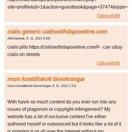
site=profile&id=1&action=guestbook&page=37474&type=
Odpovědět
cialis generic cialiswithdapoxetine.com
(
Michaelsak
,
8. 11. 2021
6:04
)
cialis pills https://cialiswithdapoxetine.com/# - can ubuy
cialis on streets
Odpovědět
msm kosttillskott biverkningar
(
msm kosttillskott biverkningar
,
8. 11. 2021
2:13
)
With havin so much content do you ever run into any
issues of plagorism or copyright infringement? My
website has a lot of exclusive content I've either
authored myself or outsourced but it looks like a lot of it
is popping it up all over the internet without my