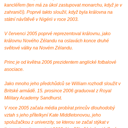
kancléřem (ten má za úkol zastupovat monarchu, když je v
zahraničí). Poprvé takto sloužil, když byla královna na
státní návštěvě v Nigérii v roce 2003.
V červenci 2005 poprvé reprezentoval královnu, jako
královnu Nového Zélandu na oslavách konce druhé
světové války na Novém Zélandu.
Princ je od května 2006 prezidentem anglické fotbalové
asociace.
Jako mnoho jeho předchůdců se William rozhodl sloužit v
Britské armádě. 15. prosince 2006 graduoval z Royal
Military Academy Sandhurst.
V roce 2005 začala média probírat princův dlouhodobý
vztah s jeho přítelkyní Kate Middletonovou, jeho
spolužačkou z univerzity, se kterou se začal stýkat v