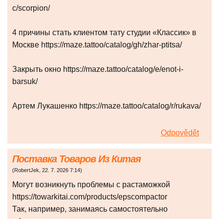
с/scorpion/
4 причины стать клиентом тату студии «Классик» в
Москве https://maze.tattoo/catalog/gh/zhar-ptitsa/
Закрыть окно https://maze.tattoo/catalog/e/enot-i-
barsuk/
Артем Лукашенко https://maze.tattoo/catalog/r/rukava/
Odpovědět
Поставка Товаров Из Китая
(
RobertJek
,
22. 7. 2026
7:14
)
Могут возникнуть проблемы с растаможкой
https://towarkitai.com/products/epscompactor
Так, например, занимаясь самостоятельно