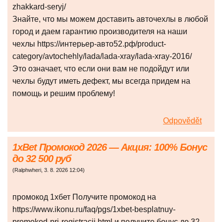
zhakkard-seryj/
Знайте, что мы можем доставить авточехлы в любой
город и даем гарантию производителя на наши
чехлы https://интерьер-авто52.рф/product-
category/avtochehly/lada/lada-xray/lada-xray-2016/
Это означает, что если они вам не подойдут или
чехлы будут иметь дефект, мы всегда придем на
помощь и решим проблему!
Odpovědět
1xBet Промокод 2026 — Акция: 100% Бонус
до 32 500 руб
(
Ralphwheri
,
3. 8. 2026
12:04
)
промокод 1хбет Получите промокод на
https://www.ikonu.ru/faq/pgs/1xbet-besplatnuy-
promokod-pri-registracii.html и получите бонус до 32