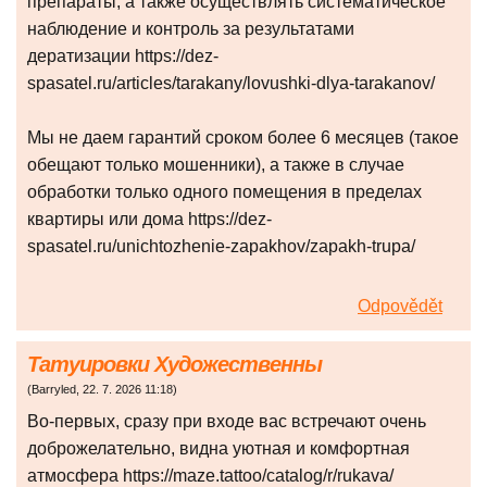
препараты, а также осуществлять систематическое
наблюдение и контроль за результатами
дератизации https://dez-
spasatel.ru/articles/tarakany/lovushki-dlya-tarakanov/
Мы не даем гарантий сроком более 6 месяцев (такое
обещают только мошенники), а также в случае
обработки только одного помещения в пределах
квартиры или дома https://dez-
spasatel.ru/unichtozhenie-zapakhov/zapakh-trupa/
Odpovědět
Татуировки Художественны
(
Barryled
,
22. 7. 2026
11:18
)
Во-первых, сразу при входе вас встречают очень
доброжелательно, видна уютная и комфортная
атмосфера https://maze.tattoo/catalog/r/rukava/