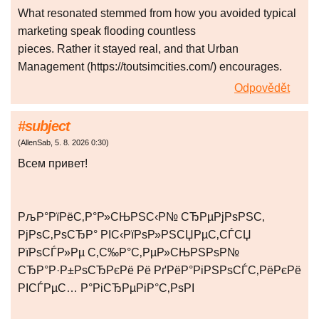
What resonated stemmed from how you avoided typical
marketing speak flooding countless
pieces. Rather it stayed real, and that Urban
Management (https://toutsimcities.com/) encourages.
Odpovědět
#subject
(
AllenSab
,
5. 8. 2026
0:30
)
Всем привет!
РљР°РїРёС‚Р°Р»СЊРЅС‹Р№ СЂРµРјРѕРЅС‚
РјРѕС‚РѕСЂР° РІС‹РїРѕР»РЅСЏРµС‚СЃСЏ
РїРѕСЃР»Рµ С‚С‰Р°С‚РµР»СЊРЅРѕР№
СЂР°Р·Р±РѕСЂРєРё Рё РґРёР°РіРЅРѕСЃС‚РёРєРё
РІСЃРµС… Р°РіСЂРµРіР°С‚РѕРІ