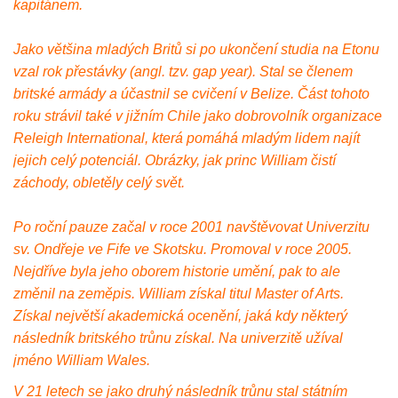
kapitánem.
Jako většina mladých Britů si po ukončení studia na Etonu
vzal rok přestávky (angl. tzv. gap year). Stal se členem
britské armády a účastnil se cvičení v Belize. Část tohoto
roku strávil také v jižním Chile jako dobrovolník organizace
Releigh International, která pomáhá mladým lidem najít
jejich celý potenciál. Obrázky, jak princ William čistí
záchody, obletěly celý svět.
Po roční pauze začal v roce 2001 navštěvovat Univerzitu
sv. Ondřeje ve Fife ve Skotsku. Promoval v roce 2005.
Nejdříve byla jeho oborem historie umění, pak to ale
změnil na zeměpis. William získal titul Master of Arts.
Získal největší akademická ocenění, jaká kdy některý
následník britského trůnu získal. Na univerzitě užíval
jméno William Wales.
V 21 letech se jako druhý následník trůnu stal státním