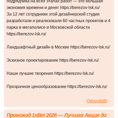
подрядчика на всех этапах работ — это большая
экономия времени и денег https://berezov-lsk.ru/
За 12 лет сотрудники этой дизайнерской студии
разработали и реализовали 60 частных проектов и 4
парка в мегаполисе и Московской области
https://berezov-lsk.ru/
Ландшафтный дизайн в Москве https://berezov-lsk.ru/
Эскизное проектирование https://berezov-lsk.ru/
Наши лучшие творения https://berezov-lsk.ru/
Прозрачное ценообразование https://berezov-lsk.ru/
Odpovědět
Промокод 1xBet 2026 — Лучшая Акция до