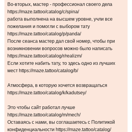
Во-вторых, мастер - профессионал своего дела
https://maze.tattoo/catalog/с/spina/
работа выполнена на высшем уровне, учли все
пожелания и помогли с выбором тату
https://maze.tattoo/catalog/p/panda/
После сеанса мастер дал свой номер, чтобы при
возникновении вопросов можно было написать
https://maze.tattoo/catalog/r/realizm/
Если хотите набить тату, то здесь одно из лучших
мест https://maze.tattoo/catalog/b/
Атмосфера, в которую хочется возвращаться
https://maze.tattoo/catalog/k/kadutsey/
Это чтобы сайт работал лучше
https://maze.tattoo/catalog/m/mech/
Оставаясь с нами, вы соглашаетесь с Политикой
конфиденциальности https://maze.tattoo/catalog/