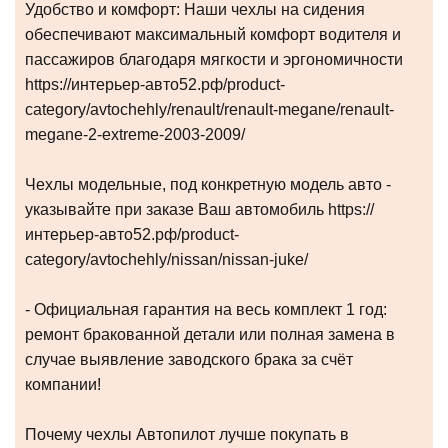
Удобство и комфорт: Наши чехлы на сидения
обеспечивают максимальный комфорт водителя и
пассажиров благодаря мягкости и эргономичности
https://интерьер-авто52.рф/product-
category/avtochehly/renault/renault-megane/renault-
megane-2-extreme-2003-2009/
Чехлы модельные, под конкретную модель авто -
указывайте при заказе Ваш автомобиль https://
интерьер-авто52.рф/product-
category/avtochehly/nissan/nissan-juke/
- Официальная гарантия на весь комплект 1 год:
ремонт бракованной детали или полная замена в
случае выявление заводского брака за счёт
компании!
Почему чехлы Автопилот лучше покупать в