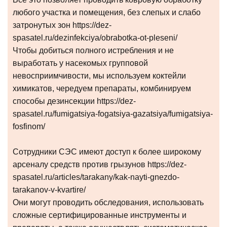
любого участка и помещения, без слепых и слабо
затронутых зон https://dez-
spasatel.ru/dezinfekciya/obrabotka-ot-pleseni/
Чтобы добиться полного истребления и не
выработать у насекомых групповой
невосприимчивости, мы используем коктейли
химикатов, чередуем препараты, комбинируем
способы дезинсекции https://dez-
spasatel.ru/fumigatsiya-fogatsiya-gazatsiya/fumigatsiya-
fosfinom/
Сотрудники СЭС имеют доступ к более широкому
арсеналу средств против грызунов https://dez-
spasatel.ru/articles/tarakany/kak-nayti-gnezdo-
tarakanov-v-kvartire/
Они могут проводить обследования, использовать
сложные сертифицированные инструменты и