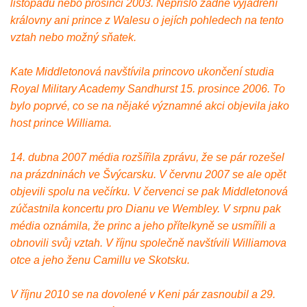
listopadu nebo prosinci 2003. Nepřišlo žádné vyjádření
královny ani prince z Walesu o jejích pohledech na tento
vztah nebo možný sňatek.
Kate Middletonová navštívila princovo ukončení studia
Royal Military Academy Sandhurst 15. prosince 2006. To
bylo poprvé, co se na nějaké významné akci objevila jako
host prince Williama.
14. dubna 2007 média rozšířila zprávu, že se pár rozešel
na prázdninách ve Švýcarsku. V červnu 2007 se ale opět
objevili spolu na večírku. V červenci se pak Middletonová
zúčastnila koncertu pro Dianu ve Wembley. V srpnu pak
média oznámila, že princ a jeho přítelkyně se usmířili a
obnovili svůj vztah. V říjnu společně navštívili Williamova
otce a jeho ženu Camillu ve Skotsku.
V říjnu 2010 se na dovolené v Keni pár zasnoubil a 29.