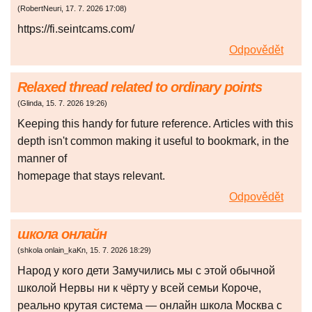
(
RobertNeuri
,
17. 7. 2026
17:08
)
https://fi.seintcams.com/
Odpovědět
Relaxed thread related to ordinary points
(
Glinda
,
15. 7. 2026
19:26
)
Keeping this handy for future reference. Articles with this
depth isn't common making it useful to bookmark, in the
manner of
homepage that stays relevant.
Odpovědět
школа онлайн
(
shkola onlain_kaKn
,
15. 7. 2026
18:29
)
Народ у кого дети Замучились мы с этой обычной
школой Нервы ни к чёрту у всей семьи Короче,
реально крутая система — онлайн школа Москва с