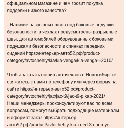
официальном магазине и чем грозит покупка
подделки низкого качества?
- Наличие разрывных швов под боковые подушки
безопасности: в чехлах предусмотрены разрывные
швы, для автомобилей оборудованных боковыми
подушками безопасности в спинках передних
сидений https://интерьер-авто52.рф/product-
category/avtochehly/kia/kia-venga/kia-venga-i-2010/
Чтобы заказать пошив авточехлов в Новосибирске,
свяжитесь с нами по телефону или через форму на
сайте https://интерьер-авто52.рф/product-
category/avtochehly/jac/jac-t9/jac-t9-pikap-2021/
Наши менеджеры проконсультируют вас по всем
вопросам, помогут выбрать подходящие материалы
и оформят заказ https://интерьер-
авто52.рф/product/avtochehly-kia-ceed-3-chernye-