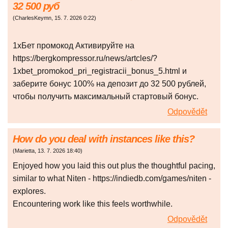
32 500 руб
(
CharlesKeymn
,
15. 7. 2026
0:22
)
1хБет промокод Активируйте на
https://bergkompressor.ru/news/artcles/?
1xbet_promokod_pri_registracii_bonus_5.html и
заберите бонус 100% на депозит до 32 500 рублей,
чтобы получить максимальный стартовый бонус.
Odpovědět
How do you deal with instances like this?
(
Marietta
,
13. 7. 2026
18:40
)
Enjoyed how you laid this out plus the thoughtful pacing,
similar to what Niten - https://indiedb.com/games/niten -
explores.
Encountering work like this feels worthwhile.
Odpovědět