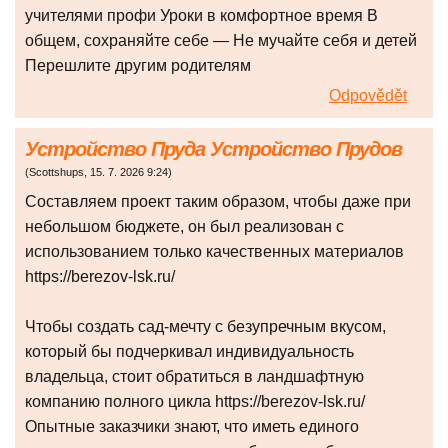
учителями профи Уроки в комфортное время В
общем, сохраняйте себе — Не мучайте себя и детей
Перешлите другим родителям
Odpovědět
Устройство Пруда Устройство Прудов
(
Scottshups
,
15. 7. 2026
9:24
)
Составляем проект таким образом, чтобы даже при
небольшом бюджете, он был реализован с
использованием только качественных материалов
https://berezov-lsk.ru/
Чтобы создать сад-мечту с безупречным вкусом,
который бы подчеркивал индивидуальность
владельца, стоит обратиться в ландшафтную
компанию полного цикла https://berezov-lsk.ru/
Опытные заказчики знают, что иметь единого