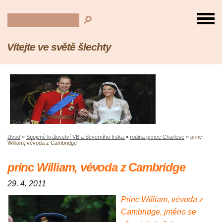
Vítejte ve světě šlechty
Úvod
»
Spojené království VB a Severního Irska
»
rodina prince Charlese
»
princ
William, vévoda z Cambridge
princ William, vévoda z Cambridge
29. 4. 2011
Princ William, vévoda z
Cambridge, jméno se