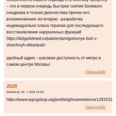
– это в первую очередь быстрое снятие болевого
синдрома и точная диагностика причин его
возникновения; во вторую - разработка
индивидуально плана терапии для последующего
восстановление нарушенных функций
https://dolgoletmed.ru/patsientam/golovnye-boli-v-
visochnyh-oblastyah/
удобный адрес - шаговая доступность от метро в
самом центре Москвы;
Odpovědět
2026
(
Dantecub
,
30. 7. 2026
14:40
)
https://www.wpcgallup.org/profile/gilmaireetienne1293152/pr
Odpovědět