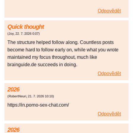
Odpovědět
Quick thought
(
Joy
,
22. 7. 2026
0:07
)
The structure helped follow along. Countless posts
become hard to follow early on, while what you wrote
maintained my focus throughout, much like
brainguide.de succeeds in doing.
Odpovědět
2026
(
RobertNeuri
,
21. 7. 2026
10:10
)
https://in.porno-sex-chat.com/
Odpovědět
2026