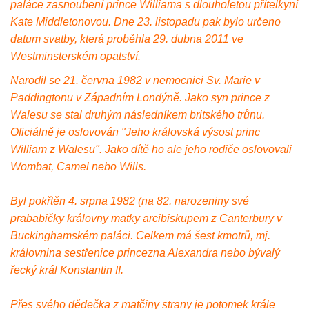
paláce zasnoubení prince Williama s dlouholetou přítelkyní
Kate Middletonovou. Dne 23. listopadu pak bylo určeno
datum svatby, která proběhla 29. dubna 2011 ve
Westminsterském opatství.
Narodil se 21. června 1982 v nemocnici Sv. Marie v
Paddingtonu v Západním Londýně. Jako syn prince z
Walesu se stal druhým následníkem britského trůnu.
Oficiálně je oslovován "Jeho královská výsost princ
William z Walesu". Jako dítě ho ale jeho rodiče oslovovali
Wombat, Camel nebo Wills.
Byl pokřtěn 4. srpna 1982 (na 82. narozeniny své
prababičky královny matky arcibiskupem z Canterbury v
Buckinghamském paláci. Celkem má šest kmotrů, mj.
královnina sestřenice princezna Alexandra nebo bývalý
řecký král Konstantin II.
Přes svého dědečka z matčiny strany je potomek krále