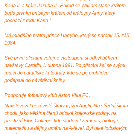
Karla II. a krále Jakuba II.. Pokud se William stane králem,
bude prvním britským králem od královny Anny, který
pochází z rodu Karla I.
Má mladšího bratra prince Harryho, který se narodil 15. září
1984.
Své první oficiální veřejné vystoupení si odbyl během
návštěvy Cardiffu 1. dubna 1991. Po přistání šel se svými
rodiči do cardiffské katedrály, kde se po prohlídce
podepsal do návštěvní knihy.
Podporuje fotbalový klub Aston Villa FC.
Navštěvoval nezávislé školy v jižní Anglii. Na střední školu
chodil, jako většina členů britské královské rodiny, na
prestižní Eton College, kde studoval zeměpis, biologii,
matematiku a dějiny umění na A-level. Byl také fotbalovým