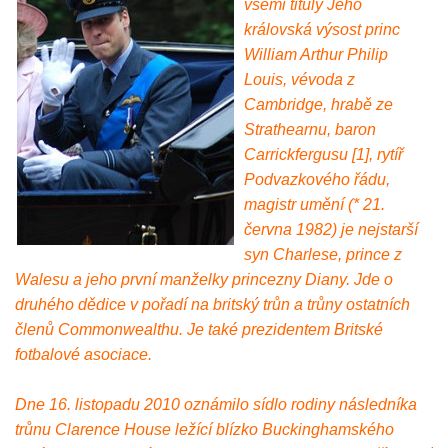
všemi tituly Jeho
královská výsost princ
William Arthur Philip
Louis, vévoda z
Cambridge, hrabě ze
Strathearnu, baron
Carrickfergusu [1], rytíř
Podvazkového řádu,
magistr umění (* 21.
června 1982) je nejstarší
syn Charlese, prince z
Walesu a jeho první manželky princezny Diany. Jde o
druhého dědice v pořadí na britský trůn a trůny ostatních
členů Commonwealthu. Je také prezidentem Britské
fotbalové asociace.
Dne 16. listopadu 2010 oznámilo sídlo rodiny následníka
trůnu Clarence House ležící blízko Buckinghamského