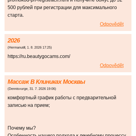
500 рублей при регистрации для максимального
старта.
Odpovědět
2026
(
Hermanutill
,
1. 8. 2026
17:25
)
https://ru.beautygocams.com/
Odpovědět
Массаж В Клиниках Москвы
(
Dennisvurge
,
31. 7. 2026
19:06
)
комфортный график работы с предварительной
записью на прием;
Почему мы?
Особенность нашего подхода к лечебному процессу