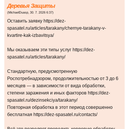
Деревья Защиты
(
MichaelDuasp
,
30. 7. 2026
6:37
)
Оставить заявку https://dez-
spasatel.ru/articles/tarakany/chernye-tarakany-v-
kvartire-kak-izbavitsya/
Мы оказываем эти типы услуг https://dez-
spasatel.ru/articles/tarakany/
Стандартную, предусмотренную
Роспотребнадзором, продолжительностью от 3 до 6
месяцев — в зависимости от вида обработки,
степени заражения и иных факторов https://dez-
spasatel.ru/dezinsekciya/tarakany/
Повторная обработка в этот период совершенно
бесплатная https://dez-spasatel.ru/contacts/
Всё это позволяет проводить ковровую обработку