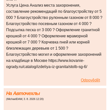
Услуга Цена Анализ места захоронения,
составление рекомендаций по благоустройству от 5
000 ? Благоустройство рулонным газоном от 8 000 ?
Благоустройство посевным газоном от 4 000 ?
Подсыпка песка от 3 000 ? Оформление гранитной
крошкой от 4 000 ? Оформление мраморной
крошкой от 7 000 ? Корчевка пней или корней
близлежащих деревьев от 1 500 ?
Благоустройство могил и оформление захоронений
на кладбище в Москве https://www.kovanie-
ogrady.ru/catalog/izdeliya-iz-granita/stolb-sg-6/
Odpovědět
На Авточехлы
(
MichaelDAW
,
3. 8. 2026
12:20
)