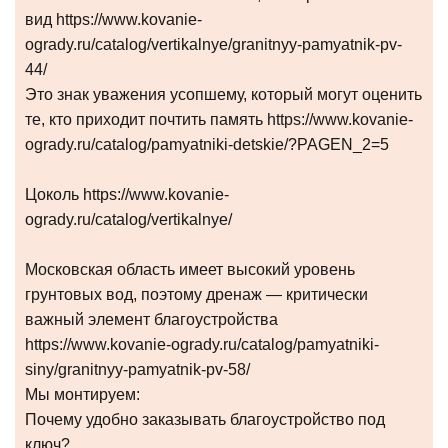
вид https://www.kovanie-
ogrady.ru/catalog/vertikalnye/granitnyy-pamyatnik-pv-
44/
Это знак уважения усопшему, который могут оценить
те, кто приходит почтить память https://www.kovanie-
ogrady.ru/catalog/pamyatniki-detskie/?PAGEN_2=5
Цоколь https://www.kovanie-
ogrady.ru/catalog/vertikalnye/
Московская область имеет высокий уровень
грунтовых вод, поэтому дренаж — критически
важный элемент благоустройства
https://www.kovanie-ogrady.ru/catalog/pamyatniki-
siny/granitnyy-pamyatnik-pv-58/
Мы монтируем:
Почему удобно заказывать благоустройство под
ключ?