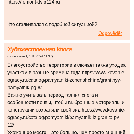
https://remont-dvig124.ru
Кто сталкивался с подобной ситуацией?
Odpovědět
Художественная Ковка
(
Josephevert
,
4. 8. 2026
11:37
)
Благоустройство территории включает также уход за
участком в разные времена года https://www.kovanie-
ogrady.ru/catalog/pamyatniki-zchenshchine/granitnyy-
pamyatnik-pg-8/
Важно учитывать период таяния снега и
особенности почвы, чтобы выбранные материалы и
конструкции сохраняли свой вид https://www.kovanie-
ogrady.ru/catalog/pamyatniki/pamyatnik-iz-granita-pv-
12/
Ухоженное место – это больше, чем просто внешний