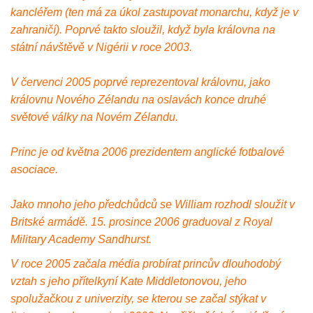
kancléřem (ten má za úkol zastupovat monarchu, když je v
zahraničí). Poprvé takto sloužil, když byla královna na
státní návštěvě v Nigérii v roce 2003.
V červenci 2005 poprvé reprezentoval královnu, jako
královnu Nového Zélandu na oslavách konce druhé
světové války na Novém Zélandu.
Princ je od května 2006 prezidentem anglické fotbalové
asociace.
Jako mnoho jeho předchůdců se William rozhodl sloužit v
Britské armádě. 15. prosince 2006 graduoval z Royal
Military Academy Sandhurst.
V roce 2005 začala média probírat princův dlouhodobý
vztah s jeho přítelkyní Kate Middletonovou, jeho
spolužačkou z univerzity, se kterou se začal stýkat v