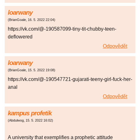
loarwany
(
BrianGoale
,
16. 5. 2022
22:04
)
https://vk.com/@-190587099-tiny-tit-chubby-teen-
deflowered
Odpovědět
loarwany
(
BrianGoale
,
15. 5. 2022
19:08
)
https://vk.com/@-190547721-gujarati-teeny-girl-fuck-her-
anal
Odpovědět
kampus profetik
(
Abdulwog
,
15. 5. 2022
16:02
)
A university that exemplifies a prophetic attitude