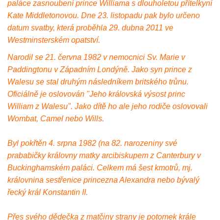
paláce zasnoubení prince Williama s dlouholetou přítelkyní
Kate Middletonovou. Dne 23. listopadu pak bylo určeno
datum svatby, která proběhla 29. dubna 2011 ve
Westminsterském opatství.
Narodil se 21. června 1982 v nemocnici Sv. Marie v
Paddingtonu v Západním Londýně. Jako syn prince z
Walesu se stal druhým následníkem britského trůnu.
Oficiálně je oslovován "Jeho královská výsost princ
William z Walesu". Jako dítě ho ale jeho rodiče oslovovali
Wombat, Camel nebo Wills.
Byl pokřtěn 4. srpna 1982 (na 82. narozeniny své
prababičky královny matky arcibiskupem z Canterbury v
Buckinghamském paláci. Celkem má šest kmotrů, mj.
královnina sestřenice princezna Alexandra nebo bývalý
řecký král Konstantin II.
Přes svého dědečka z matčiny strany je potomek krále