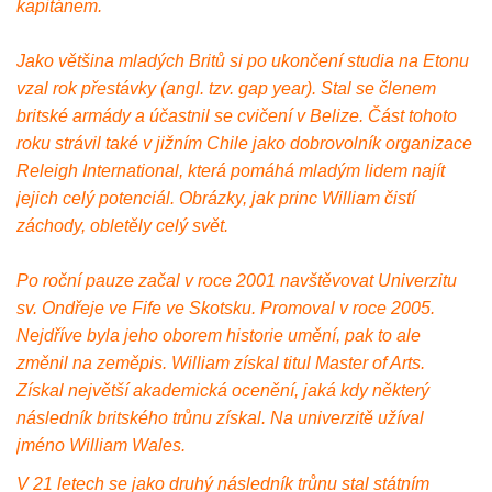
kapitánem.
Jako většina mladých Britů si po ukončení studia na Etonu
vzal rok přestávky (angl. tzv. gap year). Stal se členem
britské armády a účastnil se cvičení v Belize. Část tohoto
roku strávil také v jižním Chile jako dobrovolník organizace
Releigh International, která pomáhá mladým lidem najít
jejich celý potenciál. Obrázky, jak princ William čistí
záchody, obletěly celý svět.
Po roční pauze začal v roce 2001 navštěvovat Univerzitu
sv. Ondřeje ve Fife ve Skotsku. Promoval v roce 2005.
Nejdříve byla jeho oborem historie umění, pak to ale
změnil na zeměpis. William získal titul Master of Arts.
Získal největší akademická ocenění, jaká kdy některý
následník britského trůnu získal. Na univerzitě užíval
jméno William Wales.
V 21 letech se jako druhý následník trůnu stal státním