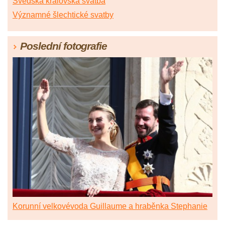
Švédská královská svatba
Významné šlechtické svatby
Poslední fotografie
Korunní velkovévoda Guillaume a hraběnka Stephanie