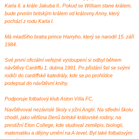
Karla II. a krále Jakuba II.. Pokud se William stane králem,
bude prvním britským králem od královny Anny, který
pochází z rodu Karla I.
Má mladšího bratra prince Harryho, který se narodil 15. září
1984.
Své první oficiální veřejné vystoupení si odbyl během
návštěvy Cardiffu 1. dubna 1991. Po přistání šel se svými
rodiči do cardiffské katedrály, kde se po prohlídce
podepsal do návštěvní knihy.
Podporuje fotbalový klub Aston Villa FC.
Navštěvoval nezávislé školy v jižní Anglii. Na střední školu
chodil, jako většina členů britské královské rodiny, na
prestižní Eton College, kde studoval zeměpis, biologii,
matematiku a dějiny umění na A-level. Byl také fotbalovým