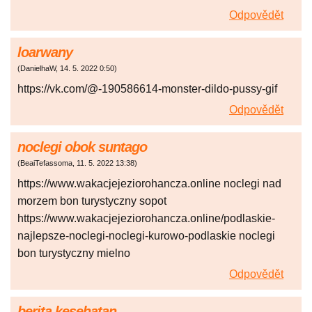
Odpovědět
loarwany
(
DanielhaW
,
14. 5. 2022
0:50
)
https://vk.com/@-190586614-monster-dildo-pussy-gif
Odpovědět
noclegi obok suntago
(
BeaiTefassoma
,
11. 5. 2022
13:38
)
https://www.wakacjejeziorohancza.online noclegi nad
morzem bon turystyczny sopot
https://www.wakacjejeziorohancza.online/podlaskie-
najlepsze-noclegi-noclegi-kurowo-podlaskie noclegi
bon turystyczny mielno
Odpovědět
berita kesehatan