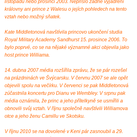
listopadu nebo prosinci 2003. Nepřišlo žádné vyjádření
královny ani prince z Walesu o jejích pohledech na tento
vztah nebo možný sňatek.
Kate Middletonová navštívila princovo ukončení studia
Royal Military Academy Sandhurst 15. prosince 2006. To
bylo poprvé, co se na nějaké významné akci objevila jako
host prince Williama.
14. dubna 2007 média rozšířila zprávu, že se pár rozešel
na prázdninách ve Švýcarsku. V červnu 2007 se ale opět
objevili spolu na večírku. V červenci se pak Middletonová
zúčastnila koncertu pro Dianu ve Wembley. V srpnu pak
média oznámila, že princ a jeho přítelkyně se usmířili a
obnovili svůj vztah. V říjnu společně navštívili Williamova
otce a jeho ženu Camillu ve Skotsku.
V říjnu 2010 se na dovolené v Keni pár zasnoubil a 29.