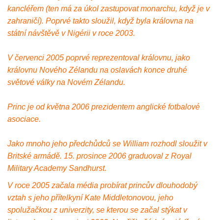
kancléřem (ten má za úkol zastupovat monarchu, když je v
zahraničí). Poprvé takto sloužil, když byla královna na
státní návštěvě v Nigérii v roce 2003.
V červenci 2005 poprvé reprezentoval královnu, jako
královnu Nového Zélandu na oslavách konce druhé
světové války na Novém Zélandu.
Princ je od května 2006 prezidentem anglické fotbalové
asociace.
Jako mnoho jeho předchůdců se William rozhodl sloužit v
Britské armádě. 15. prosince 2006 graduoval z Royal
Military Academy Sandhurst.
V roce 2005 začala média probírat princův dlouhodobý
vztah s jeho přítelkyní Kate Middletonovou, jeho
spolužačkou z univerzity, se kterou se začal stýkat v