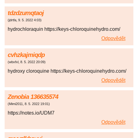
tdzdzumqtaoj
(
jdrtfa
,
9. 5. 2022
4:03
)
hydrochloraquin https://keys-chloroquinehydro.com/
Odpovědět
cvhzkajmiqdp
(
wbxfxl
,
8. 5. 2022
20:09
)
hydroxy cloroquine https://keys-chloroquinehydro.com/
Odpovědět
Zenobia 136635574
(
Mimi2011
,
8. 5. 2022
19:01
)
https://notes.io/UDM7
Odpovědět