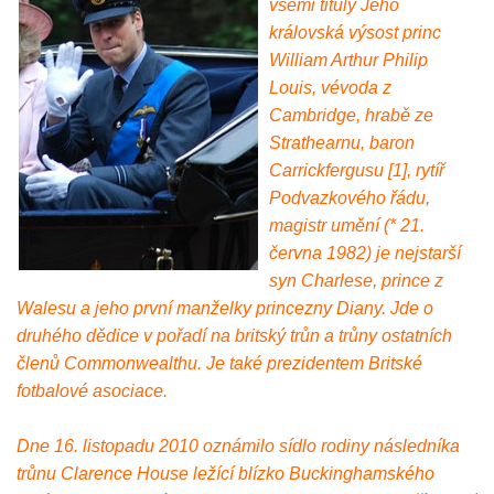
všemi tituly Jeho
královská výsost princ
William Arthur Philip
Louis, vévoda z
Cambridge, hrabě ze
Strathearnu, baron
Carrickfergusu [1], rytíř
Podvazkového řádu,
magistr umění (* 21.
června 1982) je nejstarší
syn Charlese, prince z
Walesu a jeho první manželky princezny Diany. Jde o
druhého dědice v pořadí na britský trůn a trůny ostatních
členů Commonwealthu. Je také prezidentem Britské
fotbalové asociace.
Dne 16. listopadu 2010 oznámilo sídlo rodiny následníka
trůnu Clarence House ležící blízko Buckinghamského