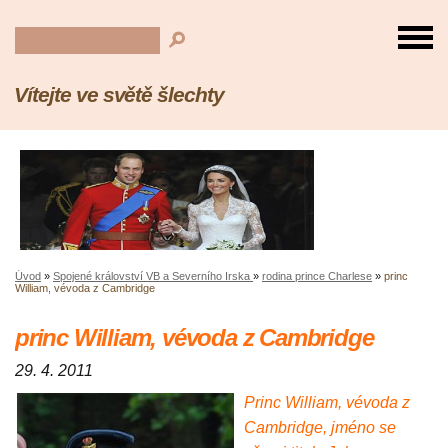
Vítejte ve světě šlechty
Úvod
»
Spojené království VB a Severního Irska
»
rodina prince Charlese
»
princ
William, vévoda z Cambridge
princ William, vévoda z Cambridge
29. 4. 2011
Princ William, vévoda z
Cambridge, jméno se