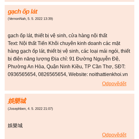
gạch ốp lát
(
VernonNah
,
5. 5. 2022
13:39
)
gạch ốp lát, thiết bị vệ sinh, cửa hàng nội thất
Text: Nội thất Tiến Khôi chuyên kinh doanh các mặt
hàng gạch ốp lát, thiết bị vệ sinh, các loại mái ngói, thiết
bị điện năng lượng Địa chỉ: 91 Đường Nguyễn Đệ,
Phường An Hòa, Quận Ninh Kiều, TP Cần Thơ, SĐT:
0936565654, 0826565654, Website: noithattienkhoi.vn
Odpovědět
娛樂城
(
Josephben
,
4. 5. 2022
21:07
)
娛樂城
Odpovědět