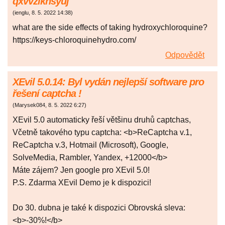
qxvvzlkhsyuj
(
ienglu
,
8. 5. 2022
14:38
)
what are the side effects of taking hydroxychloroquine?
https://keys-chloroquinehydro.com/
Odpovědět
XEvil 5.0.14: Byl vydán nejlepší software pro
řešení captcha !
(
Marysek084
,
8. 5. 2022
6:27
)
XEvil 5.0 automaticky řeší většinu druhů captchas,
Včetně takového typu captcha: <b>ReCaptcha v.1,
ReCaptcha v.3, Hotmail (Microsoft), Google,
SolveMedia, Rambler, Yandex, +12000</b>
Máte zájem? Jen google pro XEvil 5.0!
P.S. Zdarma XEvil Demo je k dispozici!
Do 30. dubna je také k dispozici Obrovská sleva:
<b>-30%!</b>