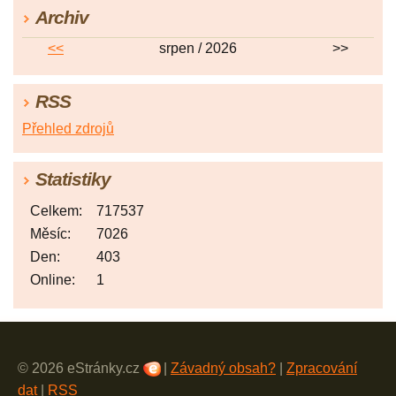
Archiv
<<
srpen / 2026
>>
RSS
Přehled zdrojů
Statistiky
Celkem:
717537
Měsíc:
7026
Den:
403
Online:
1
© 2026 eStránky.cz
|
Závadný obsah?
|
Zpracování
dat
|
RSS