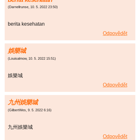
(
Darnellrunse
,
10. 5. 2022
23:50
)
berita kesehatan
Odpovědět
娛樂城
(
Louisalmow
,
10. 5. 2022
15:51
)
娛樂城
Odpovědět
九州娛樂城
(
GilbertWes
,
9. 5. 2022
6:16
)
九州娛樂城
Odpovědět