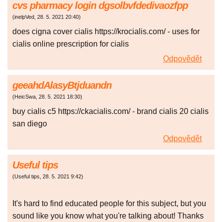
cvs pharmacy login dgsolbvfdedivaozfpp
(
inelpVed
,
28. 5. 2021
20:40
)
does cigna cover cialis https://krocialis.com/ - uses for
cialis online prescription for cialis
Odpovědět
geeahdAlasyBtjduandn
(
HeicSwa
,
28. 5. 2021
18:30
)
buy cialis c5 https://ckacialis.com/ - brand cialis 20 cialis
san diego
Odpovědět
Useful tips
(
Useful tips
,
28. 5. 2021
9:42
)
It's hard to find educated people for this subject, but you
sound like you know what you're talking about! Thanks