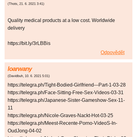
(
Thots
,
21. 6. 2021
3:41
)
Quality medical products at a low cost. Worldwide
delivery
https://bit.ly/3rLBBis
Odpovědět
loarwany
(
Davidbuh
,
10. 6. 2021
5:01
)
https://telegra.ph/Tight-Bodied-Girlfriend---Part-1-03-28
https://telegra.ph/Face-Sitting-Free-Sex-Videos-03-31
https://telegra.ph/Japanese-Sister-Gameshow-Sex-11-
11
https://telegra.ph/Nicole-Graves-Nackt-Hot-03-25
https://telegra.ph/Meest-Recente-Porno-VideoS-In-
OudJong-04-02