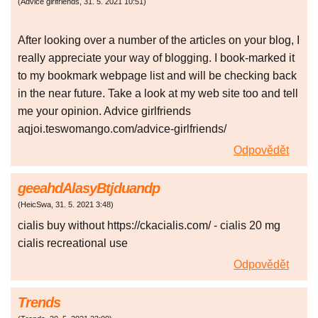
(
Advice girlfriends
,
31. 5. 2021
10:51
)
After looking over a number of the articles on your blog, I
really appreciate your way of blogging. I book-marked it
to my bookmark webpage list and will be checking back
in the near future. Take a look at my web site too and tell
me your opinion. Advice girlfriends
aqjoi.teswomango.com/advice-girlfriends/
Odpovědět
geeahdAlasyBtjduandp
(
HeicSwa
,
31. 5. 2021
3:48
)
cialis buy without https://ckacialis.com/ - cialis 20 mg
cialis recreational use
Odpovědět
Trends