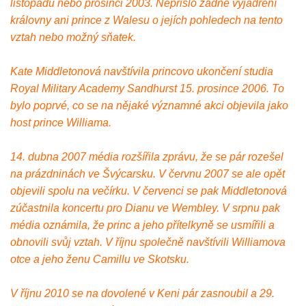
listopadu nebo prosinci 2003. Nepřišlo žádné vyjádření
královny ani prince z Walesu o jejích pohledech na tento
vztah nebo možný sňatek.
Kate Middletonová navštívila princovo ukončení studia
Royal Military Academy Sandhurst 15. prosince 2006. To
bylo poprvé, co se na nějaké významné akci objevila jako
host prince Williama.
14. dubna 2007 média rozšířila zprávu, že se pár rozešel
na prázdninách ve Švýcarsku. V červnu 2007 se ale opět
objevili spolu na večírku. V červenci se pak Middletonová
zúčastnila koncertu pro Dianu ve Wembley. V srpnu pak
média oznámila, že princ a jeho přítelkyně se usmířili a
obnovili svůj vztah. V říjnu společně navštívili Williamova
otce a jeho ženu Camillu ve Skotsku.
V říjnu 2010 se na dovolené v Keni pár zasnoubil a 29.