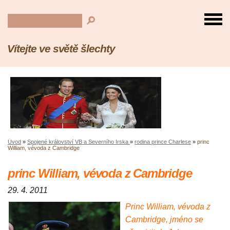
Vítejte ve světě šlechty
Úvod
»
Spojené království VB a Severního Irska
»
rodina prince Charlese
»
princ
William, vévoda z Cambridge
princ William, vévoda z Cambridge
29. 4. 2011
Princ William, vévoda z
Cambridge, jméno se