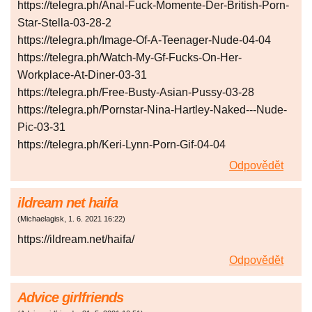
https://telegra.ph/Anal-Fuck-Momente-Der-British-Porn-
Star-Stella-03-28-2
https://telegra.ph/Image-Of-A-Teenager-Nude-04-04
https://telegra.ph/Watch-My-Gf-Fucks-On-Her-
Workplace-At-Diner-03-31
https://telegra.ph/Free-Busty-Asian-Pussy-03-28
https://telegra.ph/Pornstar-Nina-Hartley-Naked---Nude-
Pic-03-31
https://telegra.ph/Keri-Lynn-Porn-Gif-04-04
Odpovědět
ildream net haifa
(
Michaelagisk
,
1. 6. 2021
16:22
)
https://ildream.net/haifa/
Odpovědět
Advice girlfriends