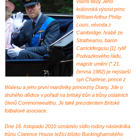
všemi tituly Jeho
královská výsost princ
William Arthur Philip
Louis, vévoda z
Cambridge, hrabě ze
Strathearnu, baron
Carrickfergusu [1], rytíř
Podvazkového řádu,
magistr umění (* 21.
června 1982) je nejstarší
syn Charlese, prince z
Walesu a jeho první manželky princezny Diany. Jde o
druhého dědice v pořadí na britský trůn a trůny ostatních
členů Commonwealthu. Je také prezidentem Britské
fotbalové asociace.
Dne 16. listopadu 2010 oznámilo sídlo rodiny následníka
trůnu Clarence House ležící blízko Buckinghamského