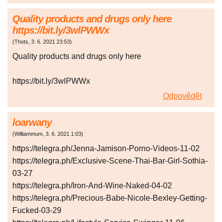
Quality products and drugs only here
https://bit.ly/3wlPWWx
(
Thots
,
3. 6. 2021
23:53
)
Quality products and drugs only here
https://bit.ly/3wlPWWx
Odpovědět
loarwany
(
Williammum
,
3. 6. 2021
1:03
)
https://telegra.ph/Jenna-Jamison-Porno-Videos-11-02
https://telegra.ph/Exclusive-Scene-Thai-Bar-Girl-Sothia-
03-27
https://telegra.ph/Iron-And-Wine-Naked-04-02
https://telegra.ph/Precious-Babe-Nicole-Bexley-Getting-
Fucked-03-29