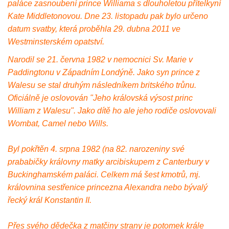
paláce zasnoubení prince Williama s dlouholetou přítelkyní
Kate Middletonovou. Dne 23. listopadu pak bylo určeno
datum svatby, která proběhla 29. dubna 2011 ve
Westminsterském opatství.
Narodil se 21. června 1982 v nemocnici Sv. Marie v
Paddingtonu v Západním Londýně. Jako syn prince z
Walesu se stal druhým následníkem britského trůnu.
Oficiálně je oslovován "Jeho královská výsost princ
William z Walesu". Jako dítě ho ale jeho rodiče oslovovali
Wombat, Camel nebo Wills.
Byl pokřtěn 4. srpna 1982 (na 82. narozeniny své
prababičky královny matky arcibiskupem z Canterbury v
Buckinghamském paláci. Celkem má šest kmotrů, mj.
královnina sestřenice princezna Alexandra nebo bývalý
řecký král Konstantin II.
Přes svého dědečka z matčiny strany je potomek krále