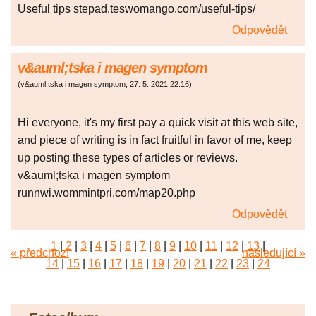
Useful tips stepad.teswomango.com/useful-tips/
Odpovědět
v&auml;tska i magen symptom
(
v&auml;tska i magen symptom
,
27. 5. 2021
22:16
)
Hi everyone, it's my first pay a quick visit at this web site,
and piece of writing is in fact fruitful in favor of me, keep
up posting these types of articles or reviews.
v&auml;tska i magen symptom
runnwi.wommintpri.com/map20.php
Odpovědět
1
|
2
|
3
|
4
|
5
|
6
|
7
|
8
|
9
|
10
|
11
|
12
|
13
|
« předchozí
následující »
14
|
15
|
16
|
17
|
18
|
19
|
20
|
21
|
22
|
23
|
24
|
25
|
26
|
27
|
28
|
29
|
30
|
31
|
32
|
33
|
34
|
35
|
36
|
37
|
38
|
39
|
40
|
41
|
42
|
43
|
44
|
45