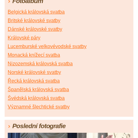
Fotoalbum
|
46
|
47
|
48
|
49
|
50
|
51
|
52
|
53
|
54
|
55
|
56
|
57
|
58
|
59
|
60
|
61
|
62
|
63
|
64
|
65
|
66
Belgická královská svatba
|
67
|
68
|
69
|
70
|
71
|
72
|
73
|
74
Britské královské svatby
Dánské královské svatby
Královské páry
Lucemburské velkovévodské svatby
Monacká knížecí svatba
Nizozemská královská svatba
Norské královské svatby
Řecká královská svatba
Španělská královská svatba
Švédská královská svatba
Významné šlechtické svatby
Poslední fotografie