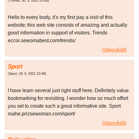
(
Trends
,
30. 5. 2021
23:00
)
Hello to every body, it's my first pay a visit of this
website; this web site consists of amazing and actually
good information in support of visitors. Trends
eccoi.sewomabest.com/trends/
Odpovědět
Sport
(
Sport
,
29. 5. 2021
23:48
)
I have learn several just right stuff here. Definitely value
bookmarking for revisiting. I wonder how so much effort
you set to create such a great informative site. Sport
roahe.prizsewoman.com/sport/
Odpovědět