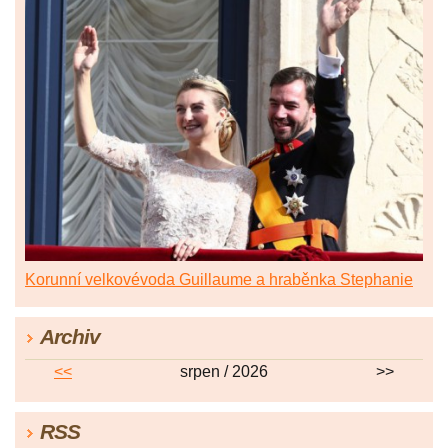
Korunní velkovévoda Guillaume a hraběnka Stephanie
Archiv
<<
srpen / 2026
>>
RSS