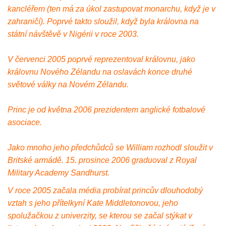
kancléřem (ten má za úkol zastupovat monarchu, když je v
zahraničí). Poprvé takto sloužil, když byla královna na
státní návštěvě v Nigérii v roce 2003.
V červenci 2005 poprvé reprezentoval královnu, jako
královnu Nového Zélandu na oslavách konce druhé
světové války na Novém Zélandu.
Princ je od května 2006 prezidentem anglické fotbalové
asociace.
Jako mnoho jeho předchůdců se William rozhodl sloužit v
Britské armádě. 15. prosince 2006 graduoval z Royal
Military Academy Sandhurst.
V roce 2005 začala média probírat princův dlouhodobý
vztah s jeho přítelkyní Kate Middletonovou, jeho
spolužačkou z univerzity, se kterou se začal stýkat v