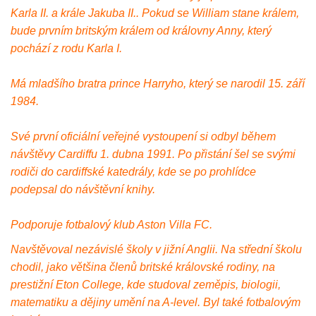
Karla II. a krále Jakuba II.. Pokud se William stane králem,
bude prvním britským králem od královny Anny, který
pochází z rodu Karla I.
Má mladšího bratra prince Harryho, který se narodil 15. září
1984.
Své první oficiální veřejné vystoupení si odbyl během
návštěvy Cardiffu 1. dubna 1991. Po přistání šel se svými
rodiči do cardiffské katedrály, kde se po prohlídce
podepsal do návštěvní knihy.
Podporuje fotbalový klub Aston Villa FC.
Navštěvoval nezávislé školy v jižní Anglii. Na střední školu
chodil, jako většina členů britské královské rodiny, na
prestižní Eton College, kde studoval zeměpis, biologii,
matematiku a dějiny umění na A-level. Byl také fotbalovým