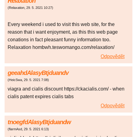
Relaxation
(
Relaxation
,
29. 5. 2021
10:27
)
Every weekend i used to visit this web site, for the
reason that i want enjoyment, as this this web page
conations in fact pleasant funny information too.
Relaxation hombwh.teswomango.com/relaxation/
Odpovědět
geeahdAlasyBtjduandv
(
HeicSwa
,
29. 5. 2021
7:08
)
viagra and cialis discount https://ckacialis.com/ - when
cialis patent expires cialis tabs
Odpovědět
tnoegfdAlasyBtjduandw
(
flarmAsd
,
29. 5. 2021
6:13
)