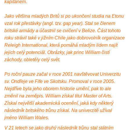
kapitánem.
Jako většina mladých Britů si po ukončení studia na Etonu
vzal rok přestávky (angl. tzv. gap year). Stal se členem
britské armády a účastnil se cvičení v Belize. Část tohoto
roku strávil také v jižním Chile jako dobrovolník organizace
Releigh International, která pomáhá mladým lidem najít
jejich celý potenciál. Obrázky, jak princ William čistí
záchody, obletěly celý svět.
Po roční pauze začal v roce 2001 navštěvovat Univerzitu
sv. Ondřeje ve Fife ve Skotsku. Promoval v roce 2005.
Nejdříve byla jeho oborem historie umění, pak to ale
změnil na zeměpis. William získal titul Master of Arts.
Získal největší akademická ocenění, jaká kdy některý
následník britského trůnu získal. Na univerzitě užíval
jméno William Wales.
V 21 letech se jako druhý následník trůnu stal státním