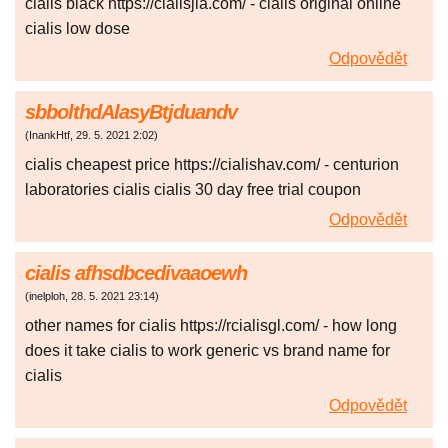
cialis black https://cialisjla.com/ - cialis original online
cialis low dose
Odpovědět
sbbolthdAlasyBtjduandv
(
InankHtf
,
29. 5. 2021
2:02
)
cialis cheapest price https://cialishav.com/ - centurion
laboratories cialis cialis 30 day free trial coupon
Odpovědět
cialis afhsdbcedivaaoewh
(
inelploh
,
28. 5. 2021
23:14
)
other names for cialis https://rcialisgl.com/ - how long
does it take cialis to work generic vs brand name for
cialis
Odpovědět