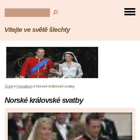
Vítejte ve světě šlechty
Úvod
»
Fotoalbum
»
Norské královské svatby
Norské královské svatby