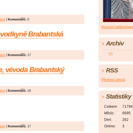
ství
|
Komentářů:
0
Korunní velkovévo
vévodkyně Brabantská
Archiv
<<
ství
|
Komentářů:
17
pe, vévoda Brabantský
RSS
Přehled zdrojů
ství
|
Komentářů:
19
Statistiky
Celkem:
71794
Měsíc:
6695
Den:
262
Online:
3
ství
|
Komentářů:
17