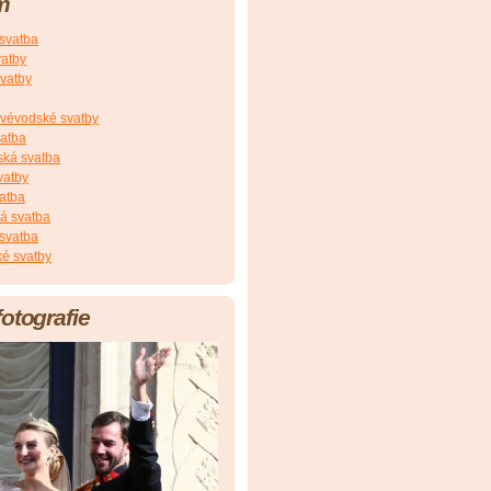
m
 svatba
vatby
vatby
vévodské svatby
vatba
ská svatba
vatby
atba
á svatba
svatba
é svatby
fotografie