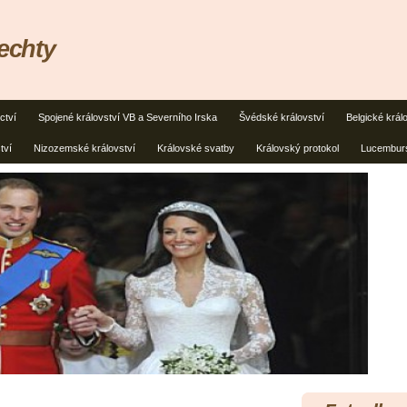
lechty
ctví
Spojené království VB a Severního Irska
Švédské království
Belgické král
tví
Nizozemské království
Královské svatby
Královský protokol
Lucemburs