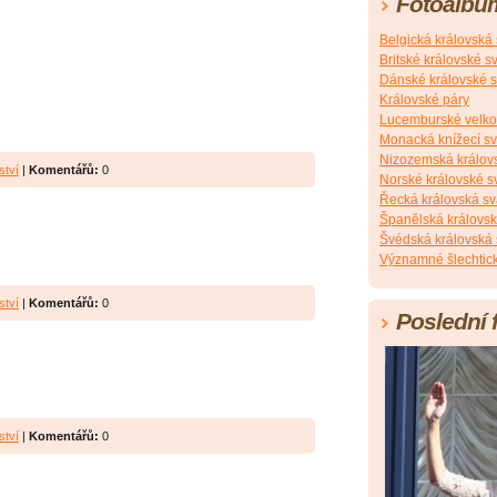
Fotoalbu
Belgická královská
Britské královské s
Dánské královské s
Královské páry
Lucemburské velko
Monacká knížecí s
Nizozemská králov
ství
|
Komentářů:
0
Norské královské s
Řecká královská sv
Španělská královsk
Švédská královská 
Významné šlechtick
ství
|
Komentářů:
0
Poslední 
ství
|
Komentářů:
0