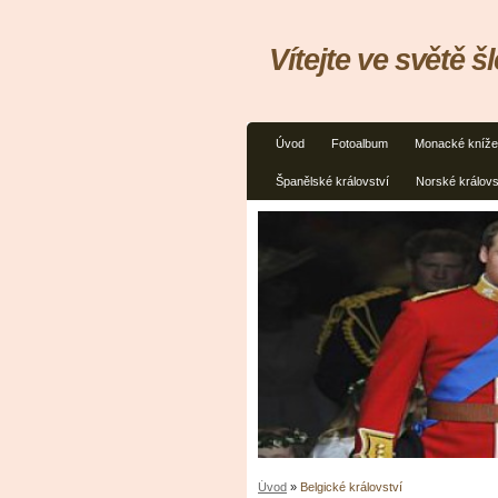
Vítejte ve světě š
Úvod
Fotoalbum
Monacké kníže
Španělské království
Norské královs
Úvod
»
Belgické království