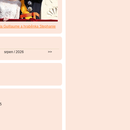
da Guillaume a hraběnka Stephanie
srpen / 2026
>>
5