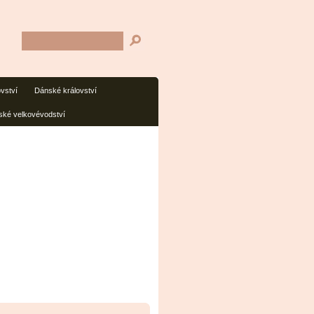
ovství
Dánské království
ké velkovévodství