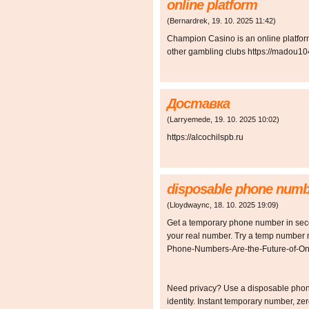
online platform
(
Bernardrek
,
19. 10. 2025
11:42
)
Champion Casino is an online platfor
other gambling clubs https://madou104
Доставка
(
Larryemede
,
19. 10. 2025
10:02
)
https://alcochilspb.ru
disposable phone numb
(
Lloydwaync
,
18. 10. 2025
19:09
)
Get a temporary phone number in sec
your real number. Try a temp number 
Phone-Numbers-Are-the-Future-of-On
Need privacy? Use a disposable phon
identity. Instant temporary number, ze