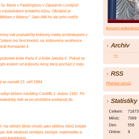
i Sv. Marie v Paddingtonu v Západním Londýně.
 následníkem britského trůnu. Oficiálně je
William z Walesu". Jako dítě ho ale jeho rodiče
Korunní velkovévo
zeniny své prababičky královny matky arcibiskupem z
elkem má šest kmotrů, mj. královnina sestřenice
Archiv
rál Konstantin II.
<<
otomek krále Karla II. a krále Jakuba II.. Pokud se
kým králem od královny Anny, který pochází z rodu
RSS
 se narodil 15. září 1984.
Přehled zdrojů
si odbyl během návštěvy Cardiffu 1. dubna 1991. Po
Statistiky
ké katedrály, kde se po prohlídce podepsal do
Celkem:
71873
.
Měsíc:
7069
Den:
558
i. Na střední školu chodil, jako většina členů britské
Online:
9
ege, kde studoval zeměpis, biologii, matematiku a
lovým kapitánem.