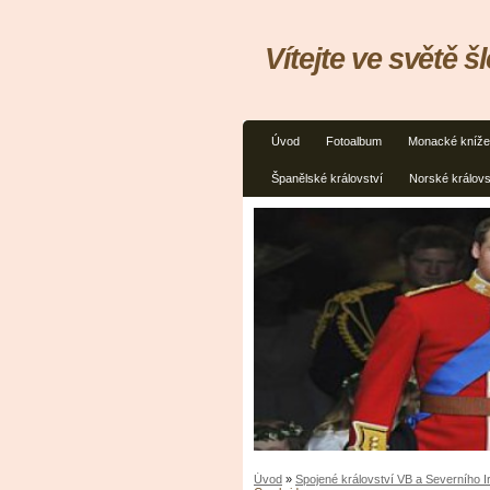
Vítejte ve světě š
Úvod
Fotoalbum
Monacké kníže
Španělské království
Norské královs
Úvod
»
Spojené království VB a Severního 