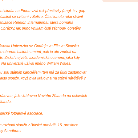
í studia na Etonu vzal rok přestávky (angl. tzv. gap
astnil se cvičení v Belize. Část tohoto roku strávil
ganizace Releigh International, která pomáhá
 Obrázky, jak princ William čistí záchody, obletěly
vovat Univerzitu sv. Ondřeje ve Fife ve Skotsku.
o oborem historie umění, pak to ale změnil na
Arts. Získal největší akademická ocenění, jaká kdy
. Na univerzitě užíval jméno William Wales.
nu stal státním kancléřem (ten má za úkol zastupovat
akto sloužil, když byla královna na státní návštěvě v
královnu, jako královnu Nového Zélandu na oslavách
élandu.
glické fotbalové asociace.
rozhodl sloužit v Britské armádě. 15. prosince
my Sandhurst.