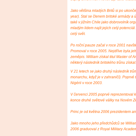
Jako většina mladých Britů si po ukončen
year). Stal se členem britské armády a úč
také v jižním Chile jako dobrovolník or
mladým lidem najít jejich celý potenciál.
celý svět.
Po roční pauze začal v roce 2001 navště
Promoval v roce 2005. Nejdříve byla jeh
zeměpis. William získal titul Master of 
některý následník britského trůnu získal
V 21 letech se jako druhý následník trů
monarchu, když je v zahraničí). Poprvé t
Nigérii v roce 2003.
V červenci 2005 poprvé reprezentoval 
konce druhé světové války na Novém Z
Princ je od května 2006 prezidentem an
Jako mnoho jeho předchůdců se William 
2006 graduoval z Royal Military Acade