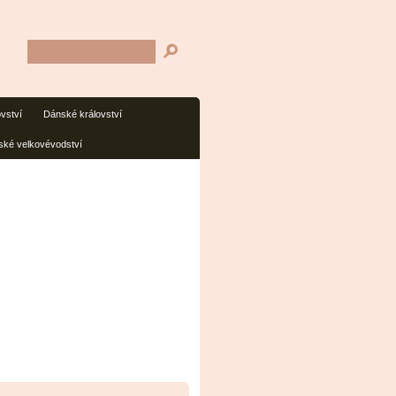
ovství
Dánské království
ké velkovévodství