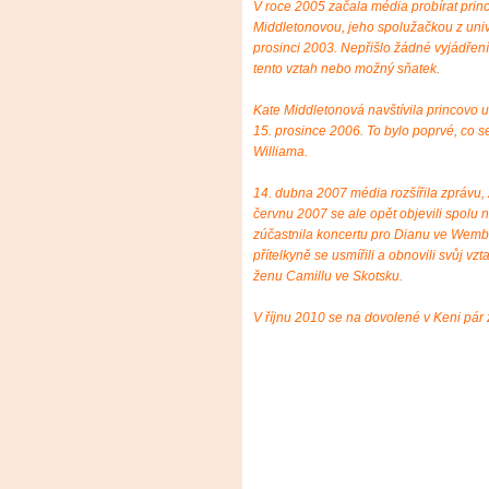
V roce 2005 začala média probírat princ
Middletonovou, jeho spolužačkou z unive
prosinci 2003. Nepřišlo žádné vyjádření
tento vztah nebo možný sňatek.
Kate Middletonová navštívila princovo 
15. prosince 2006. To bylo poprvé, co s
Williama.
14. dubna 2007 média rozšířila zprávu,
červnu 2007 se ale opět objevili spolu 
zúčastnila koncertu pro Dianu ve Wembl
přítelkyně se usmířili a obnovili svůj vz
ženu Camillu ve Skotsku.
V říjnu 2010 se na dovolené v Keni pár