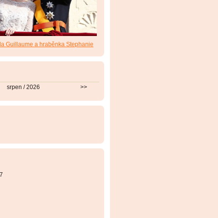
da Guillaume a hraběnka Stephanie
srpen / 2026
>>
7