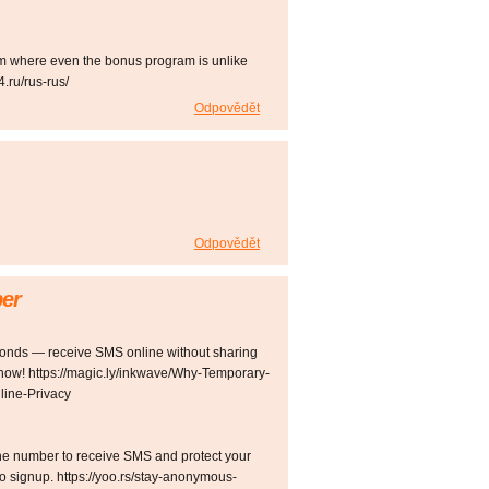
m where even the bonus program is unlike
.ru/rus-rus/
Odpovědět
Odpovědět
er
onds — receive SMS online without sharing
now! https://magic.ly/inkwave/Why-Temporary-
line-Privacy
e number to receive SMS and protect your
ro signup. https://yoo.rs/stay-anonymous-