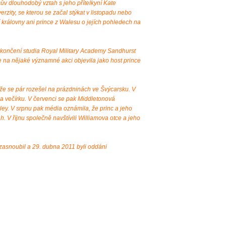
ův dlouhodobý vztah s jeho přítelkyní Kate
rzity, se kterou se začal stýkat v listopadu nebo
 královny ani prince z Walesu o jejích pohledech na
ukončení studia Royal Military Academy Sandhurst
e na nějaké významné akci objevila jako host prince
 že se pár rozešel na prázdninách ve Švýcarsku. V
na večírku. V červenci se pak Middletonová
ey. V srpnu pak média oznámila, že princ a jeho
tah. V říjnu společně navštívili Williamova otce a jeho
 zasnoubil a 29. dubna 2011 byli oddáni