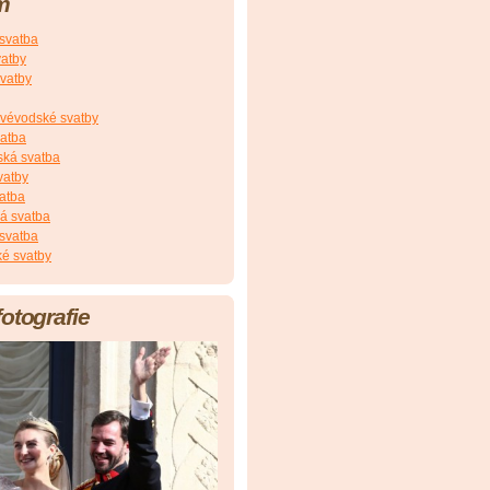
m
 svatba
vatby
vatby
vévodské svatby
vatba
ská svatba
vatby
atba
á svatba
svatba
é svatby
fotografie