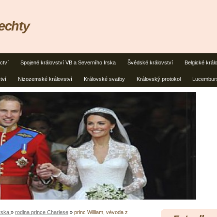
lechty
ctví
Spojené království VB a Severního Irska
Švédské království
Belgické král
tví
Nizozemské království
Královské svatby
Královský protokol
Lucemburs
Irska
»
rodina prince Charlese
»
princ William, vévoda z