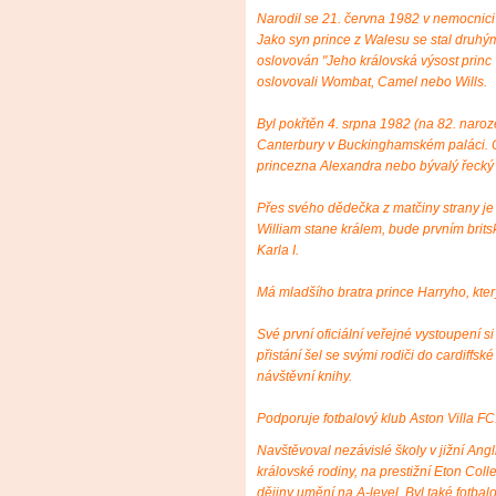
Narodil se 21. června 1982 v nemocnic
Jako syn prince z Walesu se stal druhým
oslovován "Jeho královská výsost princ 
oslovovali Wombat, Camel nebo Wills.
Byl pokřtěn 4. srpna 1982 (na 82. naro
Canterbury v Buckinghamském paláci. C
princezna Alexandra nebo bývalý řecký k
Přes svého dědečka z matčiny strany je p
William stane králem, bude prvním brits
Karla I.
Má mladšího bratra prince Harryho, který
Své první oficiální veřejné vystoupení 
přistání šel se svými rodiči do cardiffs
návštěvní knihy.
Podporuje fotbalový klub Aston Villa FC
Navštěvoval nezávislé školy v jižní Angli
královské rodiny, na prestižní Eton Coll
dějiny umění na A-level. Byl také fotba