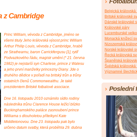
Fotoalbu
Belgická královská
da z Cambridge
Britské královské s
Dánské královské s
Královské páry
Lucemburské velko
Princ William, vévoda z Cambridge, jméno se
Monacká knížecí s
všemi tituly Jeho královská výsost princ William
Nizozemská králov
Arthur Philip Louis, vévoda z Cambridge, hrabě
Norské královské s
ze Strathearnu, baron Carrickfergusu [1], rytíř
Řecká královská sv
Podvazkového řádu, magistr umění (* 21. června
Španělská královsk
1982) je nejstarší syn Charlese, prince z Walesu
Švédská královská 
a jeho první manželky princezny Diany. Jde o
Významné šlechtick
druhého dědice v pořadí na britský trůn a trůny
ostatních členů Commonwealthu. Je také
prezidentem Britské fotbalové asociace.
Poslední 
Dne 16. listopadu 2010 oznámilo sídlo rodiny
následníka trůnu Clarence House ležící blízko
Buckinghamského paláce zasnoubení prince
Williama s dlouholetou přítelkyní Kate
Middletonovou. Dne 23. listopadu pak bylo
určeno datum svatby, která proběhla 29. dubna