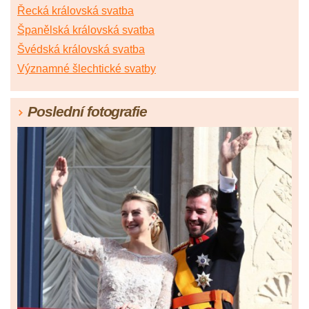
Řecká královská svatba
Španělská královská svatba
Švédská královská svatba
Významné šlechtické svatby
Poslední fotografie