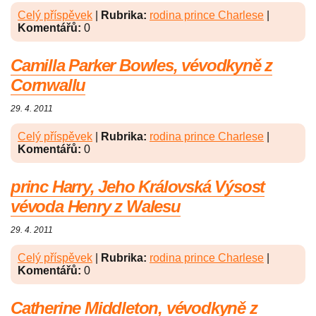
Celý příspěvek
|
Rubrika:
rodina prince Charlese
|
Komentářů:
0
Camilla Parker Bowles, vévodkyně z
Cornwallu
29. 4. 2011
Celý příspěvek
|
Rubrika:
rodina prince Charlese
|
Komentářů:
0
princ Harry, Jeho Královská Výsost
vévoda Henry z Walesu
29. 4. 2011
Celý příspěvek
|
Rubrika:
rodina prince Charlese
|
Komentářů:
0
Catherine Middleton, vévodkyně z