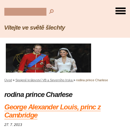
Vítejte ve světě šlechty
Úvod
»
Spojené království VB a Severního Irska
»
rodina prince Charlese
rodina prince Charlese
George Alexander Louis, princ z
Cambridge
27. 7. 2013