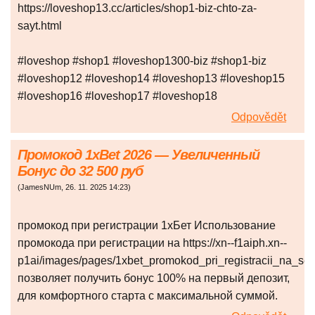
https://loveshop13.cc/articles/shop1-biz-chto-za-
sayt.html
#loveshop #shop1 #loveshop1300-biz #shop1-biz
#loveshop12 #loveshop14 #loveshop13 #loveshop15
#loveshop16 #loveshop17 #loveshop18
Odpovědět
Промокод 1xBet 2026 — Увеличенный
Бонус до 32 500 руб
(
JamesNUm
,
26. 11. 2025
14:23
)
промокод при регистрации 1хБет Использование
промокода при регистрации на https://xn--f1aiph.xn--
p1ai/images/pages/1xbet_promokod_pri_registracii_na_se
позволяет получить бонус 100% на первый депозит,
для комфортного старта с максимальной суммой.