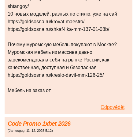
shtangoy/
10 новых моделей, разных по стилю, уже на сай
https://goldsosna.ru/krovat-maestro/
https://goldsosna.ru/shkaf-lika-mm-137-01-03b/
Почему муромскую мебель покупают в Москве?
Муромская мебель из массива давно
зарекомендовала себя на рынке России, как
качественная, доступная и безопасная
https://goldsosna.ru/kreslo-davil-mm-126-25/
Мебель на заказ от
Odpovědět
Code Promo 1xbet 2026
(
Jamesgug
,
11. 12. 2025
5:12
)