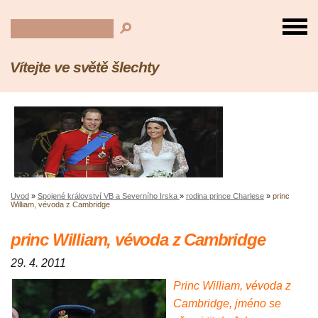
Vítejte ve světě šlechty
Úvod
»
Spojené království VB a Severního Irska
»
rodina prince Charlese
»
princ
William, vévoda z Cambridge
princ William, vévoda z Cambridge
29. 4. 2011
Princ William, vévoda z
Cambridge, jméno se