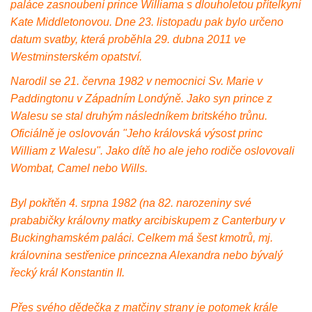
paláce zasnoubení prince Williama s dlouholetou přítelkyní
Kate Middletonovou. Dne 23. listopadu pak bylo určeno
datum svatby, která proběhla 29. dubna 2011 ve
Westminsterském opatství.
Narodil se 21. června 1982 v nemocnici Sv. Marie v
Paddingtonu v Západním Londýně. Jako syn prince z
Walesu se stal druhým následníkem britského trůnu.
Oficiálně je oslovován "Jeho královská výsost princ
William z Walesu". Jako dítě ho ale jeho rodiče oslovovali
Wombat, Camel nebo Wills.
Byl pokřtěn 4. srpna 1982 (na 82. narozeniny své
prababičky královny matky arcibiskupem z Canterbury v
Buckinghamském paláci. Celkem má šest kmotrů, mj.
královnina sestřenice princezna Alexandra nebo bývalý
řecký král Konstantin II.
Přes svého dědečka z matčiny strany je potomek krále