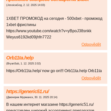
(
JessicaGog
,
2. 12. 2025
14:03
)
1XBET ПРОМОКОД на сегодня - 500xbet - промокод
1xbet фриспины
https://www.youtube.com/watch?v=yBpoJ38snkk
Weyus6192kd09jhfn7722
Odpovědět
Orb11ta.help
(
BryanSub
,
1. 12. 2025
2:02
)
https://Orb11ta.help/ now go on!!! Orb11ta.help Orb11ta
Odpovědět
https://generic51.ru/
(
Дженерик Мурманск
,
30. 11. 2025
20:14
)
В нашем интернет магазине https://generic51.ru/
представлен широкий ассортимент препаратов