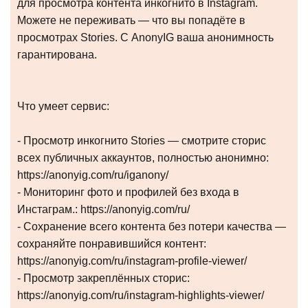
для просмотра контента инкогнито в Instagram.
Можете не переживать — что вы попадёте в
просмотрах Stories. С AnonyIG ваша анонимность
гарантирована.
Что умеет сервис:
- Просмотр инкогнито Stories — смотрите сторис
всех публичных аккаунтов, полностью анонимно:
https://anonyig.com/ru/iganony/
- Мониторинг фото и профилей без входа в
Инстаграм.: https://anonyig.com/ru/
- Сохранение всего контента без потери качества —
сохраняйте понравившийся контент:
https://anonyig.com/ru/instagram-profile-viewer/
- Просмотр закреплённых сторис:
https://anonyig.com/ru/instagram-highlights-viewer/