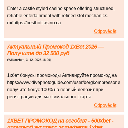
Enter a castle styled casino space offering structured,
reliable entertainment with refined slot mechanics.
п»їhttps://besthotcasino.ca
Odpovědět
Актуальный Промокод 1xBet 2026 —
Получите до 32 500 руб
(
WilliamHum
,
3. 12. 2025
18:29
)
1хбет бонусы промокоды Активируйте промокод на
https://www.divephotoguide.com/user/bergkompressor и
получите бонус 100% на первый депозит при
регистрации для максимального старта.
Odpovědět
1XBET ПРОМОКОД на сегодня - 500xbet -
промокод экспресс эстафета 1xbet