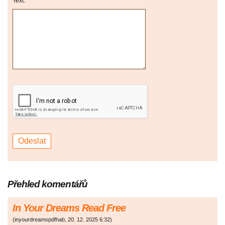
Text:
Přehled komentářů
In Your Dreams Read Free
(
inyourdreamspdfhab
,
20. 12. 2025
6:32
)