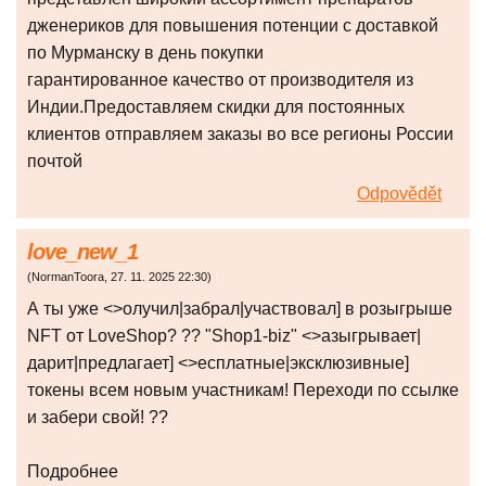
дженериков для повышения потенции с доставкой
по Мурманску в день покупки
гарантированное качество от производителя из
Индии.Предоставляем скидки для постоянных
клиентов отправляем заказы во все регионы России
почтой
Odpovědět
love_new_1
(
NormanToora
,
27. 11. 2025
22:30
)
А ты уже <>олучил|забрал|участвовал] в розыгрыше
NFT от LoveShop? ?? "Shop1-biz" <>азыгрывает|
дарит|предлагает] <>есплатные|эксклюзивные]
токены всем новым участникам! Переходи по ссылке
и забери свой! ??
Подробнее