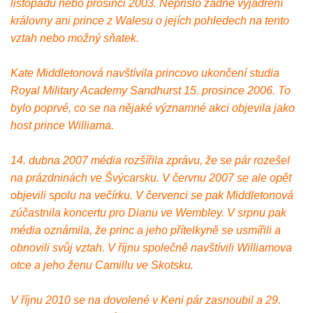
listopadu nebo prosinci 2003. Nepřišlo žádné vyjádření
královny ani prince z Walesu o jejích pohledech na tento
vztah nebo možný sňatek.
Kate Middletonová navštívila princovo ukončení studia
Royal Military Academy Sandhurst 15. prosince 2006. To
bylo poprvé, co se na nějaké významné akci objevila jako
host prince Williama.
14. dubna 2007 média rozšířila zprávu, že se pár rozešel
na prázdninách ve Švýcarsku. V červnu 2007 se ale opět
objevili spolu na večírku. V červenci se pak Middletonová
zúčastnila koncertu pro Dianu ve Wembley. V srpnu pak
média oznámila, že princ a jeho přítelkyně se usmířili a
obnovili svůj vztah. V říjnu společně navštívili Williamova
otce a jeho ženu Camillu ve Skotsku.
V říjnu 2010 se na dovolené v Keni pár zasnoubil a 29.