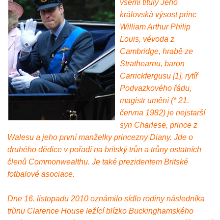
všemi tituly Jeho
královská výsost princ
William Arthur Philip
Louis, vévoda z
Cambridge, hrabě ze
Strathearnu, baron
Carrickfergusu [1], rytíř
Podvazkového řádu,
magistr umění (* 21.
června 1982) je nejstarší
syn Charlese, prince z
Walesu a jeho první manželky princezny Diany. Jde o
druhého dědice v pořadí na britský trůn a trůny ostatních
členů Commonwealthu. Je také prezidentem Britské
fotbalové asociace.
Dne 16. listopadu 2010 oznámilo sídlo rodiny následníka
trůnu Clarence House ležící blízko Buckinghamského