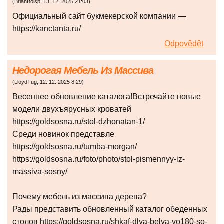
(
BrianBoisp
,
13. 12. 2025
21:03
)
Официальный сайт букмекерской компании —
https://kanctanta.ru/
Odpovědět
Недорогая Мебель Из Массива
(
LloydTug
,
12. 12. 2025
8:29
)
Весеннее обновление каталога!Встречайте новые
модели двухъярусных кроватей
https://goldsosna.ru/stol-dzhonatan-1/
Среди новинок представле
https://goldsosna.ru/tumba-morgan/
https://goldsosna.ru/foto/photo/stol-pismennyy-iz-
massiva-sosny/
Почему мебель из массива дерева?
Рады представить обновленный каталог обеденных
столов https://goldsosna.ru/shkaf-dlya-belya-vo180-so-