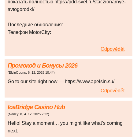
показать полностью https://pdd-svet.ru/staczionarnye-
avtogorodki/
Последние обновления:
Телефон MotorCity:
Odpovědět
Промокод и Бонусы 2026
(
ElvinQuons
,
6. 12. 2025
10:44
)
Go to our site right now — https://www.apelsin.su/
Odpovědět
IceBridge Casino Hub
(
NancyBit
,
4. 12. 2025
2:22
)
Hello! Stay a moment… you might like what’s coming
next.