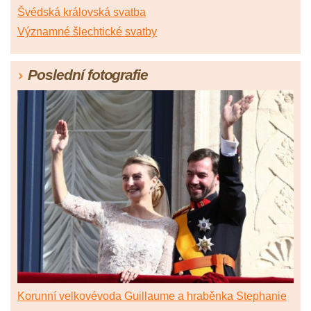
Švédská královská svatba
Významné šlechtické svatby
Poslední fotografie
Korunní velkovévoda Guillaume a hraběnka Stephanie