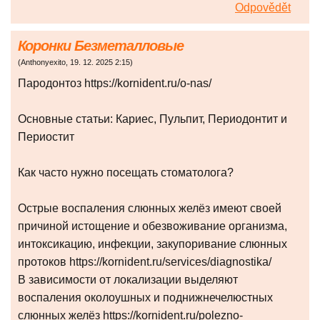
Odpovědět
Коронки Безметалловые
(
Anthonyexito
,
19. 12. 2025
2:15
)
Пародонтоз https://kornident.ru/o-nas/
Основные статьи: Кариес, Пульпит, Периодонтит и
Периостит
Как часто нужно посещать стоматолога?
Острые воспаления слюнных желёз имеют своей
причиной истощение и обезвоживание организма,
интоксикацию, инфекции, закупоривание слюнных
протоков https://kornident.ru/services/diagnostika/
В зависимости от локализации выделяют
воспаления околоушных и поднижнечелюстных
слюнных желёз https://kornident.ru/polezno-