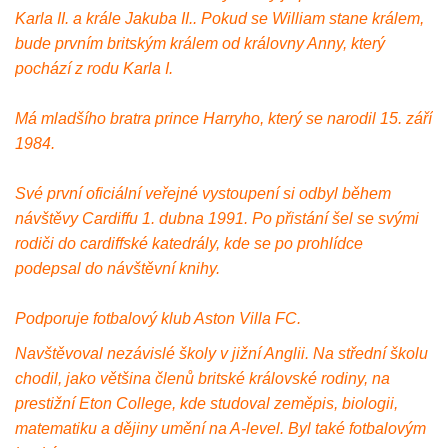
Karla II. a krále Jakuba II.. Pokud se William stane králem,
bude prvním britským králem od královny Anny, který
pochází z rodu Karla I.
Má mladšího bratra prince Harryho, který se narodil 15. září
1984.
Své první oficiální veřejné vystoupení si odbyl během
návštěvy Cardiffu 1. dubna 1991. Po přistání šel se svými
rodiči do cardiffské katedrály, kde se po prohlídce
podepsal do návštěvní knihy.
Podporuje fotbalový klub Aston Villa FC.
Navštěvoval nezávislé školy v jižní Anglii. Na střední školu
chodil, jako většina členů britské královské rodiny, na
prestižní Eton College, kde studoval zeměpis, biologii,
matematiku a dějiny umění na A-level. Byl také fotbalovým