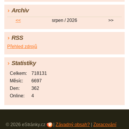
Archiv
<<
srpen / 2026
>>
RSS
Přehled zdrojů
Statistiky
Celkem:
718131
Měsíc:
6697
Den:
362
Online:
4
© 2026 eStránky.cz
|
Závadný obsah?
|
Zpracování