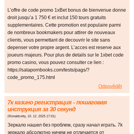
L’offre de code promo 1xBet bonus de bienvenue donne
droit jusqu’a 1 750 € et inclut 150 tours gratuits
supplementaires. Cette promotion est populaire parmi
de nombreux bookmakers pour attirer de nouveaux
clients, vous permettant de decouvrir le site sans
depenser votre propre argent. L’acces est reserve aux
joueurs majeurs. Pour plus de details sur le 1xbet code
promo casino, vous pouvez consulter ce lien :
https://satapornbooks.com/tests/pags/?
code_promo_175.html
Odpovědět
7к казино регистрация - пошаговая
инструкция за 30 секунд
(
Ronaldcetty
,
10. 12. 2025
17:01
)
Зеркало нашел без проблем, сразу начал играть. 7k
зеркало абсолютно ничем не отличается от