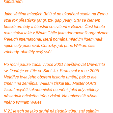
kapitánem.
Jako většina mladých Britů si po ukončení studia na Etonu
vzal rok přestávky (angl. tzv. gap year). Stal se členem
britské armády a účastnil se cvičení v Belize. Část tohoto
roku strávil také v jižním Chile jako dobrovolník organizace
Releigh International, která pomáhá mladým lidem najít
jejich celý potenciál. Obrázky, jak princ William čistí
záchody, obletěly celý svět.
Po roční pauze začal v roce 2001 navštěvovat Univerzitu
sv. Ondřeje ve Fife ve Skotsku. Promoval v roce 2005.
Nejdříve byla jeho oborem historie umění, pak to ale
změnil na zeměpis. William získal titul Master of Arts.
Získal největší akademická ocenění, jaká kdy některý
následník britského trůnu získal. Na univerzitě užíval
jméno William Wales.
V 21 letech se jako druhý následník trůnu stal státním