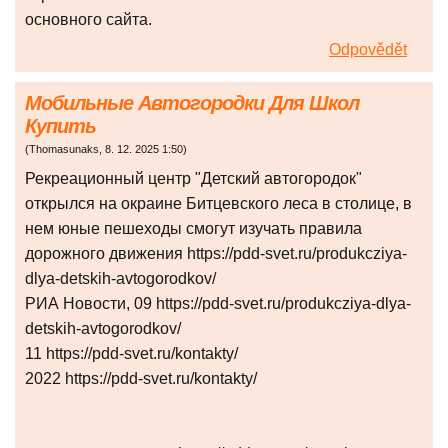
основного сайта.
Odpovědět
Мобильные Автогородки Для Школ
Купить
(
Thomasunaks
,
8. 12. 2025
1:50
)
Рекреационный центр "Детский автогородок"
открылся на окраине Битцевского леса в столице, в
нем юные пешеходы смогут изучать правила
дорожного движения https://pdd-svet.ru/produkcziya-
dlya-detskih-avtogorodkov/
РИА Новости, 09 https://pdd-svet.ru/produkcziya-dlya-
detskih-avtogorodkov/
11 https://pdd-svet.ru/kontakty/
2022 https://pdd-svet.ru/kontakty/