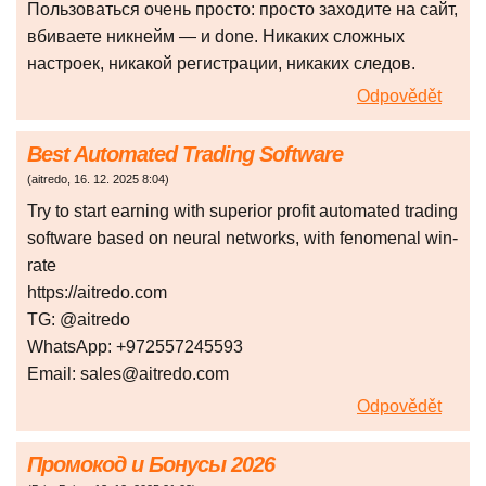
Пользоваться очень просто: просто заходите на сайт,
вбиваете никнейм — и done. Никаких сложных
настроек, никакой регистрации, никаких следов.
Odpovědět
Best Automated Trading Software
(
aitredo
,
16. 12. 2025
8:04
)
Try to start earning with superior profit automated trading
software based on neural networks, with fenomenal win-
rate
https://aitredo.com
TG: @aitredo
WhatsApp: +972557245593
Email: sales@aitredo.com
Odpovědět
Промокод и Бонусы 2026