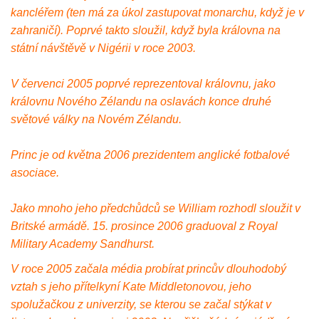
kancléřem (ten má za úkol zastupovat monarchu, když je v
zahraničí). Poprvé takto sloužil, když byla královna na
státní návštěvě v Nigérii v roce 2003.
V červenci 2005 poprvé reprezentoval královnu, jako
královnu Nového Zélandu na oslavách konce druhé
světové války na Novém Zélandu.
Princ je od května 2006 prezidentem anglické fotbalové
asociace.
Jako mnoho jeho předchůdců se William rozhodl sloužit v
Britské armádě. 15. prosince 2006 graduoval z Royal
Military Academy Sandhurst.
V roce 2005 začala média probírat princův dlouhodobý
vztah s jeho přítelkyní Kate Middletonovou, jeho
spolužačkou z univerzity, se kterou se začal stýkat v