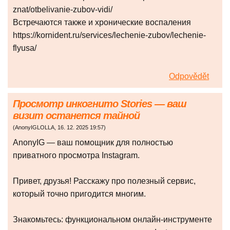
znat/otbelivanie-zubov-vidi/
Встречаются также и хронические воспаления
https://kornident.ru/services/lechenie-zubov/lechenie-
flyusa/
Odpovědět
Просмотр инкогнито Stories — ваш
визит останется тайной
(
AnonyIGLOLLA
,
16. 12. 2025
19:57
)
AnonyIG — ваш помощник для полностью
приватного просмотра Instagram.
Привет, друзья! Расскажу про полезный сервис,
который точно пригодится многим.
Знакомьтесь: функциональном онлайн-инструменте