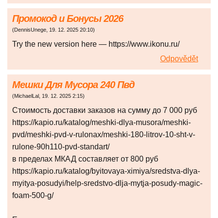
Промокод и Бонусы 2026
(
DennisUnege
,
19. 12. 2025
20:10
)
Try the new version here — https://www.ikonu.ru/
Odpovědět
Мешки Для Мусора 240 Пвд
(
MichaelLal
,
19. 12. 2025
2:15
)
Стоимость доставки заказов на сумму до 7 000 руб
https://kapio.ru/katalog/meshki-dlya-musora/meshki-
pvd/meshki-pvd-v-rulonax/meshki-180-litrov-10-sht-v-
rulone-90h110-pvd-standart/
в пределах МКАД составляет от 800 руб
https://kapio.ru/katalog/byitovaya-ximiya/sredstva-dlya-
myitya-posudyi/help-sredstvo-dlja-mytja-posudy-magic-
foam-500-g/