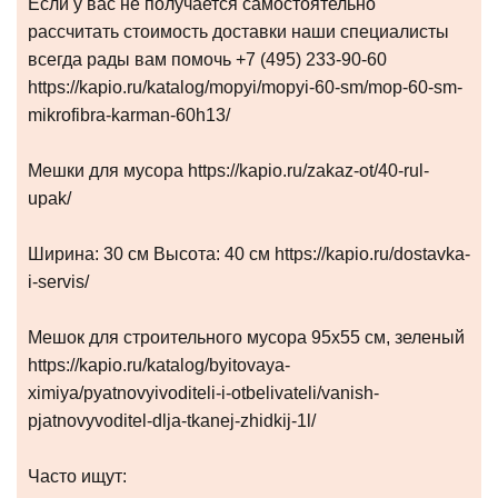
Если у вас не получается самостоятельно
рассчитать стоимость доставки наши специалисты
всегда рады вам помочь +7 (495) 233-90-60
https://kapio.ru/katalog/mopyi/mopyi-60-sm/mop-60-sm-
mikrofibra-karman-60h13/
Мешки для мусора https://kapio.ru/zakaz-ot/40-rul-
upak/
Ширина: 30 см Высота: 40 см https://kapio.ru/dostavka-
i-servis/
Мешок для строительного мусора 95х55 см, зеленый
https://kapio.ru/katalog/byitovaya-
ximiya/pyatnovyivoditeli-i-otbelivateli/vanish-
pjatnovyvoditel-dlja-tkanej-zhidkij-1l/
Часто ищут: