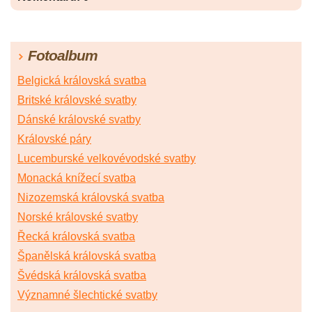
Fotoalbum
Belgická královská svatba
Britské královské svatby
Dánské královské svatby
Královské páry
Lucemburské velkovévodské svatby
Monacká knížecí svatba
Nizozemská královská svatba
Norské královské svatby
Řecká královská svatba
Španělská královská svatba
Švédská královská svatba
Významné šlechtické svatby