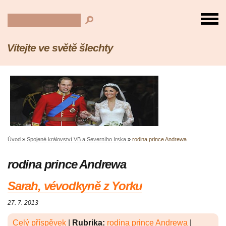
Vítejte ve světě šlechty
Úvod
»
Spojené království VB a Severního Irska
»
rodina prince Andrewa
rodina prince Andrewa
Sarah, vévodkyně z Yorku
27. 7. 2013
Celý příspěvek
|
Rubrika:
rodina prince Andrewa
|