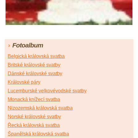
Fotoalbum
Belgická královská svatba
Britské královské svatby
Dánské královské svatby
Královské páry
Lucemburské velkovévodské svatby
Monacká knížecí svatba
Nizozemská královská svatba
Norské královské svatby
Řecká královská svatba
Španělská královská svatba