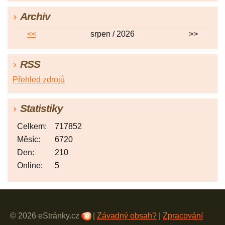
Archiv
<<
srpen / 2026
>>
RSS
Přehled zdrojů
Statistiky
Celkem:
717852
Měsíc:
6720
Den:
210
Online:
5
© 2026 eStránky.cz
|
Závadný obsah?
|
Zpracování