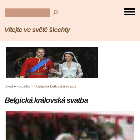
Vítejte ve světě šlechty
Úvod
»
Fotoalbum
»
Belgická královská svatba
Belgická královská svatba