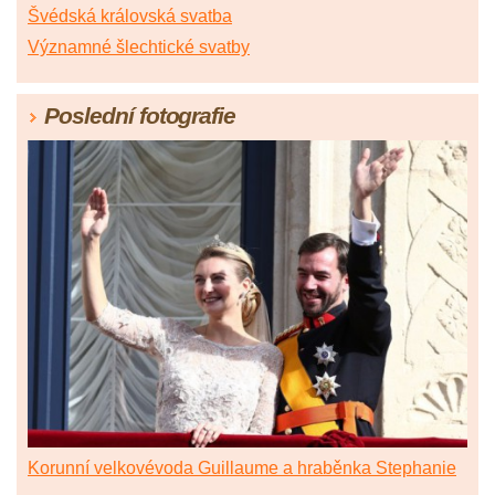
Švédská královská svatba
Významné šlechtické svatby
Poslední fotografie
Korunní velkovévoda Guillaume a hraběnka Stephanie