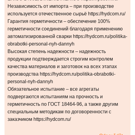
Независимость от импорта – при производстве
используется отечественное сырьё https://hydcom.ru/
Гарантия герметичности – обеспечение 100%
герметичности соединений благодаря применению
автоматизированной сварки https://hydcom.ru/politika-
obrabotki-personal-nyh-dannyh
Высокая степень надежности – надежность
продукции подтверждается строгим контролем
качества материалов и заготовок на всех этапах
производства https://hydcom.ru/politika-obrabotki-
personal-nyh-dannyh
Обязательное испытание – все агрегаты
подвергаются испытаниям на прочность и
герметичность по ГОСТ 18464-96, а также другим
специальным методикам по договоренности с
заказчиком https://hydcom.ru/