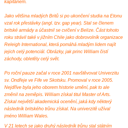
kapitánem.
Jako většina mladých Britů si po ukončení studia na Etonu
vzal rok přestávky (angl. tzv. gap year). Stal se členem
britské armády a účastnil se cvičení v Belize. Část tohoto
roku strávil také v jižním Chile jako dobrovolník organizace
Releigh International, která pomáhá mladým lidem najít
jejich celý potenciál. Obrázky, jak princ William čistí
záchody, obletěly celý svět.
Po roční pauze začal v roce 2001 navštěvovat Univerzitu
sv. Ondřeje ve Fife ve Skotsku. Promoval v roce 2005.
Nejdříve byla jeho oborem historie umění, pak to ale
změnil na zeměpis. William získal titul Master of Arts.
Získal největší akademická ocenění, jaká kdy některý
následník britského trůnu získal. Na univerzitě užíval
jméno William Wales.
V 21 letech se jako druhý následník trůnu stal státním