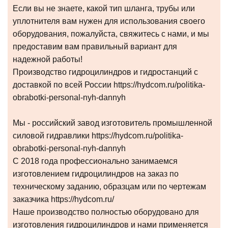
Если вы не знаете, какой тип шланга, трубы или
уплотнителя вам нужен для использования своего
оборудования, пожалуйста, свяжитесь с нами, и мы
предоставим вам правильный вариант для
надежной работы!
Производство гидроцилиндров и гидростанций с
доставкой по всей России https://hydcom.ru/politika-
obrabotki-personal-nyh-dannyh
Мы - российский завод изготовитель промышленной
силовой гидравлики https://hydcom.ru/politika-
obrabotki-personal-nyh-dannyh
С 2018 года профессионально занимаемся
изготовлением гидроцилиндров на заказ по
техническому заданию, образцам или по чертежам
заказчика https://hydcom.ru/
Наше производство полностью оборудовано для
изготовления гидроцилиндров и нами применяется