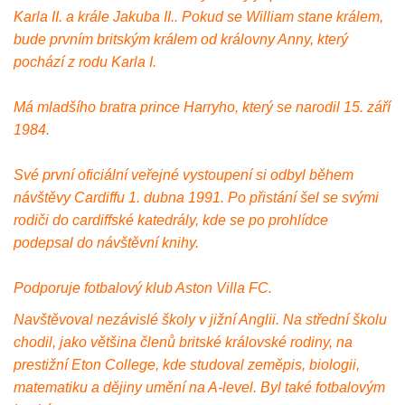
Karla II. a krále Jakuba II.. Pokud se William stane králem,
bude prvním britským králem od královny Anny, který
pochází z rodu Karla I.
Má mladšího bratra prince Harryho, který se narodil 15. září
1984.
Své první oficiální veřejné vystoupení si odbyl během
návštěvy Cardiffu 1. dubna 1991. Po přistání šel se svými
rodiči do cardiffské katedrály, kde se po prohlídce
podepsal do návštěvní knihy.
Podporuje fotbalový klub Aston Villa FC.
Navštěvoval nezávislé školy v jižní Anglii. Na střední školu
chodil, jako většina členů britské královské rodiny, na
prestižní Eton College, kde studoval zeměpis, biologii,
matematiku a dějiny umění na A-level. Byl také fotbalovým