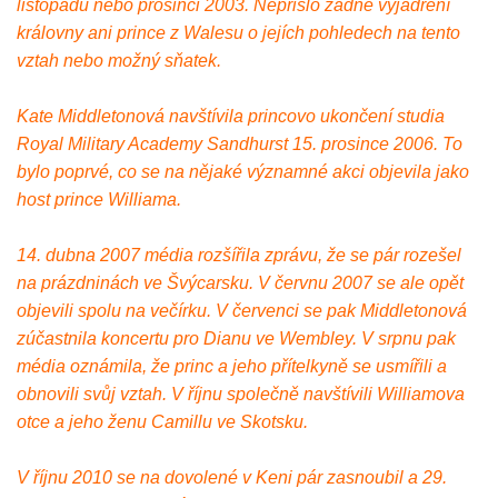
listopadu nebo prosinci 2003. Nepřišlo žádné vyjádření
královny ani prince z Walesu o jejích pohledech na tento
vztah nebo možný sňatek.
Kate Middletonová navštívila princovo ukončení studia
Royal Military Academy Sandhurst 15. prosince 2006. To
bylo poprvé, co se na nějaké významné akci objevila jako
host prince Williama.
14. dubna 2007 média rozšířila zprávu, že se pár rozešel
na prázdninách ve Švýcarsku. V červnu 2007 se ale opět
objevili spolu na večírku. V červenci se pak Middletonová
zúčastnila koncertu pro Dianu ve Wembley. V srpnu pak
média oznámila, že princ a jeho přítelkyně se usmířili a
obnovili svůj vztah. V říjnu společně navštívili Williamova
otce a jeho ženu Camillu ve Skotsku.
V říjnu 2010 se na dovolené v Keni pár zasnoubil a 29.