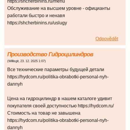
https://shcherbinins.ru/menu
Обслуживание на высшем уровне - официанты
работали быстро и ненавя
https://shcherbinins.ru/uslugy
Odpovědět
Производство Гидроцилиндров
(
Willisgit
,
23. 12. 2025
1:07
)
Все технические параметры будущей детали
https://hydcom.ru/politika-obrabotki-personal-nyh-
dannyh
Цена на гидроцилиндр в нашем каталоге удивит
покупателя своей доступностью https://hydcom.ru/
Стоимость на товар не завышена
https://hydcom.ru/politika-obrabotki-personal-nyh-
dannyh