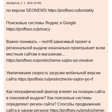
(
BuddyGal
,
2. 1. 2026
10:49
)
по версии SEONEWS https://proffseo.ru/kontakty
Поисковые системы Яндекс и Google
https://proffseo.ru/privacy
Важно понимать – геоНЕзависимый проект в
региональной выдаче изначально проигрывает всем
местным сайтам и магазинам…
https://proffseo.ru/prodvizhenie-sajtov-po-moskve
Увеличиваем скорость загрузки мобильной версии
сайта https://proffseo.ru/prodvizhenie-sajtov-po-rf
Как географический фактор влияет на позиции сайта
в поисковой выдаче? Как поисковые системы
определяют регион сайта? Способы продвижения
сайта в одном регионе https://proffseo.ru/prodvizhenie-