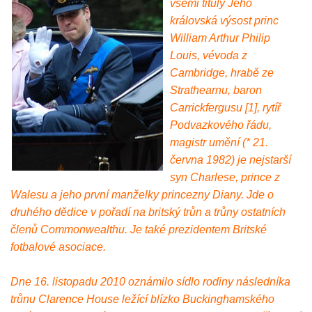
všemi tituly Jeho
královská výsost princ
William Arthur Philip
Louis, vévoda z
Cambridge, hrabě ze
Strathearnu, baron
Carrickfergusu [1], rytíř
Podvazkového řádu,
magistr umění (* 21.
června 1982) je nejstarší
syn Charlese, prince z
Walesu a jeho první manželky princezny Diany. Jde o
druhého dědice v pořadí na britský trůn a trůny ostatních
členů Commonwealthu. Je také prezidentem Britské
fotbalové asociace.
Dne 16. listopadu 2010 oznámilo sídlo rodiny následníka
trůnu Clarence House ležící blízko Buckinghamského