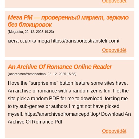
Odpovědět
Мега PM — проверенный маркет, зеркало
без блокировок
(
Megasfut
,
22. 12. 2025
19:23
)
мега ссылка mega https://transportestransfeli.com/
Odpovědět
An Archive Of Romance Online Reader
(
anarchiveofromancehab
,
22. 12. 2025
15:35
)
I love the "surprise me" button feature some sites have.
An archive of romance with a randomizer is fun. I let the
site pick a random PDF for me to download, forcing me
to try sub-genres or authors I might not have picked
myself. https://anarchiveofromancepdf.top/ Download An
Archive Of Romance Pdf
Odpovědět