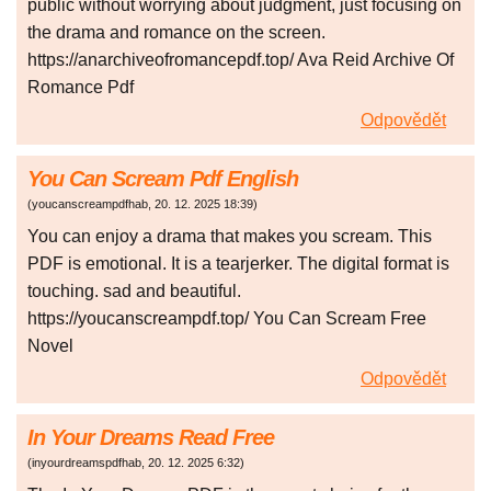
public without worrying about judgment, just focusing on
the drama and romance on the screen.
https://anarchiveofromancepdf.top/ Ava Reid Archive Of
Romance Pdf
Odpovědět
You Can Scream Pdf English
(
youcanscreampdfhab
,
20. 12. 2025
18:39
)
You can enjoy a drama that makes you scream. This
PDF is emotional. It is a tearjerker. The digital format is
touching. sad and beautiful.
https://youcanscreampdf.top/ You Can Scream Free
Novel
Odpovědět
In Your Dreams Read Free
(
inyourdreamspdfhab
,
20. 12. 2025
6:32
)