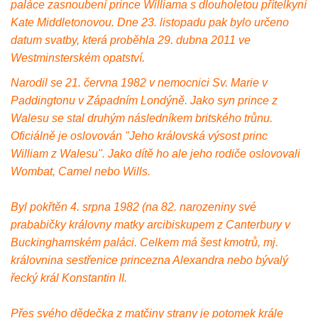
paláce zasnoubení prince Williama s dlouholetou přítelkyní
Kate Middletonovou. Dne 23. listopadu pak bylo určeno
datum svatby, která proběhla 29. dubna 2011 ve
Westminsterském opatství.
Narodil se 21. června 1982 v nemocnici Sv. Marie v
Paddingtonu v Západním Londýně. Jako syn prince z
Walesu se stal druhým následníkem britského trůnu.
Oficiálně je oslovován "Jeho královská výsost princ
William z Walesu". Jako dítě ho ale jeho rodiče oslovovali
Wombat, Camel nebo Wills.
Byl pokřtěn 4. srpna 1982 (na 82. narozeniny své
prababičky královny matky arcibiskupem z Canterbury v
Buckinghamském paláci. Celkem má šest kmotrů, mj.
královnina sestřenice princezna Alexandra nebo bývalý
řecký král Konstantin II.
Přes svého dědečka z matčiny strany je potomek krále