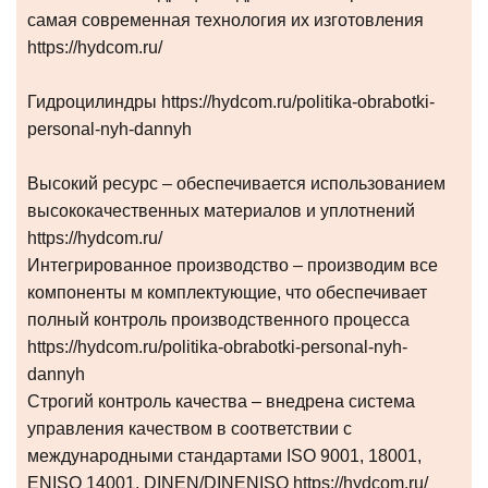
самая современная технология их изготовления
https://hydcom.ru/
Гидроцилиндры https://hydcom.ru/politika-obrabotki-
personal-nyh-dannyh
Высокий ресурс – обеспечивается использованием
высококачественных материалов и уплотнений
https://hydcom.ru/
Интегрированное производство – производим все
компоненты м комплектующие, что обеспечивает
полный контроль производственного процесса
https://hydcom.ru/politika-obrabotki-personal-nyh-
dannyh
Строгий контроль качества – внедрена система
управления качеством в соответствии с
международными стандартами ISO 9001, 18001,
ENISO 14001, DINEN/DINENISO https://hydcom.ru/