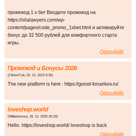
промокод 1 х бет Вводите промокод на
https://silalawyers.com/wp-
content/pages/code_promo_1xbet.html и активируйте
бонус до 32 500 рублей для комфортного старта
игры.
Odpovědět
Промокод и Бонусы 2026
(
ClintonTub
,
29. 12. 2025
8:36
)
The new platform is here : https://gorod-fonarikov.ru/
Odpovědět
loveshop.world
(
Williamexosy
,
26. 12. 2025
20:18
)
Hello. https://loveshop.world/ loveshop is back
Odpovědět