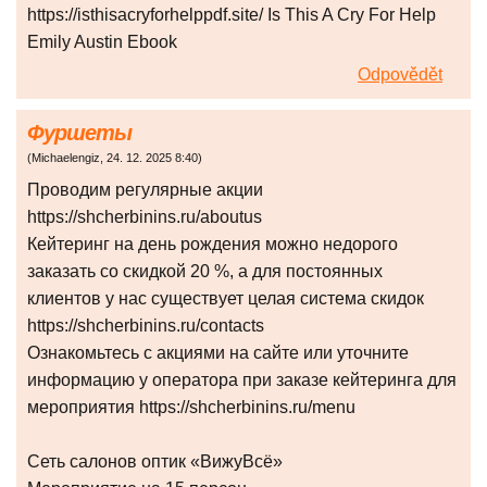
https://isthisacryforhelppdf.site/ Is This A Cry For Help
Emily Austin Ebook
Odpovědět
Фуршеты
(
Michaelengiz
,
24. 12. 2025
8:40
)
Проводим регулярные акции
https://shcherbinins.ru/aboutus
Кейтеринг на день рождения можно недорого
заказать со скидкой 20 %, а для постоянных
клиентов у нас существует целая система скидок
https://shcherbinins.ru/contacts
Ознакомьтесь с акциями на сайте или уточните
информацию у оператора при заказе кейтеринга для
мероприятия https://shcherbinins.ru/menu
Сеть салонов оптик «ВижуВсё»