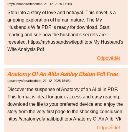
(
myhusbandswifepdfhab
,
21. 12. 2025
17:44
)
Step into a story of love and betrayal. This novel is a
gripping exploration of human nature. The My
Husband's Wife PDF is ready for download. Start
reading and see how the husband's secrets are
revealed. https://myhusbandswifepdf.top/ My Husband's
Wife Analysis Pdf
Odpovědět
Anatomy Of An Alibi Ashley Elston Pdf Free
(
anatomyofanalibipdhab
,
21. 12. 2025
15:03
)
Discover the suspense of Anatomy of an Alibi in PDF.
This format is ideal for quick access and easy reading.
download the file to your preferred device and enjoy the
story from the very first page to the shocking conclusion.
https://anatomyofanalibipdf.top/ Anatomy Of An Alibi Vk
Odpovědět