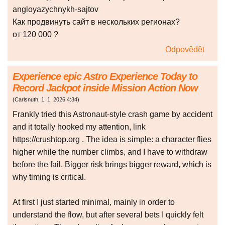
angloyazychnykh-sajtov
Как продвинуть сайт в нескольких регионах?
от 120 000 ?
Odpovědět
Experience epic Astro Experience Today to
Record Jackpot inside Mission Action Now
(
Carlsnuth
,
1. 1. 2026
4:34
)
Frankly tried this Astronaut-style crash game by accident
and it totally hooked my attention, link
https://crushtop.org . The idea is simple: a character flies
higher while the number climbs, and I have to withdraw
before the fail. Bigger risk brings bigger reward, which is
why timing is critical.
At first I just started minimal, mainly in order to
understand the flow, but after several bets I quickly felt