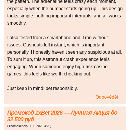
the pattern. The adrenaline feels crazy each moment,
especially when the number starts going up. This design
looks simple, nothing important interrupts, and all works
smoothly.
I also tested from a smartphone and it ran without
issues. Cashouts felt instant, which is important
personally. I honestly haven’t seen any suspicious at all.
To sum it up, this Astronaut crash experience feels
engaging. When someone enjoy high-risk casino
games, this feels like worth checking out.
Just keep in mind: bet responsibly.
Odpovědět
Промокод 1xBet 2026 — Лучшая Акция до
32 500 руб
(
Thomaschoip
,
1. 1. 2026
4:25
)