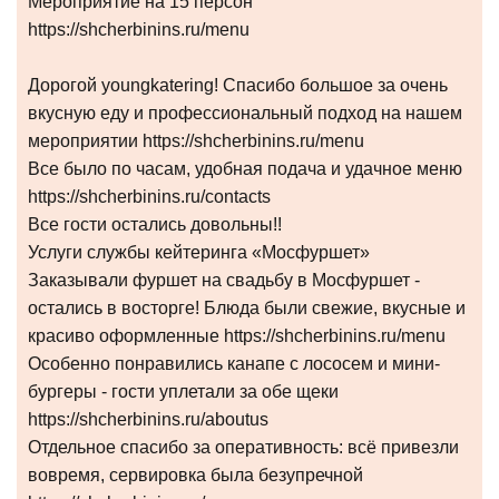
Мероприятие на 15 персон
https://shcherbinins.ru/menu
Дорогой youngkatering! Спасибо большое за очень
вкусную еду и профессиональный подход на нашем
мероприятии https://shcherbinins.ru/menu
Все было по часам, удобная подача и удачное меню
https://shcherbinins.ru/contacts
Все гости остались довольны!!
Услуги службы кейтеринга «Мосфуршет»
Заказывали фуршет на свадьбу в Мосфуршет -
остались в восторге! Блюда были свежие, вкусные и
красиво оформленные https://shcherbinins.ru/menu
Особенно понравились канапе с лососем и мини-
бургеры - гости уплетали за обе щеки
https://shcherbinins.ru/aboutus
Отдельное спасибо за оперативность: всё привезли
вовремя, сервировка была безупречной