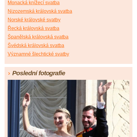
Monacká knížecí svatba
Nizozemská královská svatba
Norské královské svatby
Řecká královská svatba
Španělská královská svatba
Švédská královská svatba
Významné šlechtické svatby
Poslední fotografie