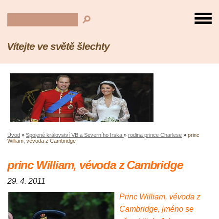
Vítejte ve světě šlechty
Úvod
»
Spojené království VB a Severního Irska
»
rodina prince Charlese
»
princ
William, vévoda z Cambridge
princ William, vévoda z Cambridge
29. 4. 2011
Princ William, vévoda z
Cambridge, jméno se