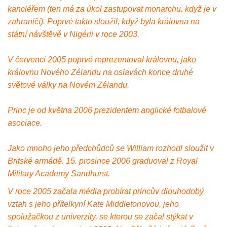
kancléřem (ten má za úkol zastupovat monarchu, když je v
zahraničí). Poprvé takto sloužil, když byla královna na
státní návštěvě v Nigérii v roce 2003.
V červenci 2005 poprvé reprezentoval královnu, jako
královnu Nového Zélandu na oslavách konce druhé
světové války na Novém Zélandu.
Princ je od května 2006 prezidentem anglické fotbalové
asociace.
Jako mnoho jeho předchůdců se William rozhodl sloužit v
Britské armádě. 15. prosince 2006 graduoval z Royal
Military Academy Sandhurst.
V roce 2005 začala média probírat princův dlouhodobý
vztah s jeho přítelkyní Kate Middletonovou, jeho
spolužačkou z univerzity, se kterou se začal stýkat v