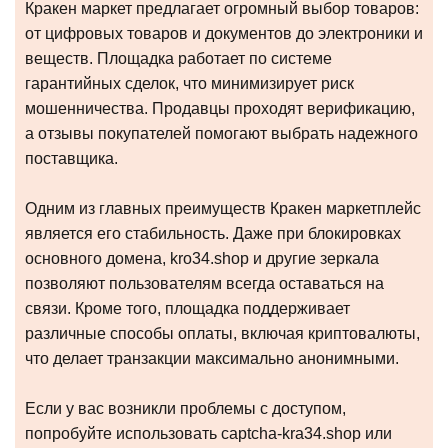
Кракен маркет предлагает огромный выбор товаров:
от цифровых товаров и документов до электроники и
веществ. Площадка работает по системе
гарантийных сделок, что минимизирует риск
мошенничества. Продавцы проходят верификацию,
а отзывы покупателей помогают выбрать надежного
поставщика.
Одним из главных преимуществ Кракен маркетплейс
является его стабильность. Даже при блокировках
основного домена, kro34.shop и другие зеркала
позволяют пользователям всегда оставаться на
связи. Кроме того, площадка поддерживает
различные способы оплаты, включая криптовалюты,
что делает транзакции максимально анонимными.
Если у вас возникли проблемы с доступом,
попробуйте использовать captcha-kra34.shop или