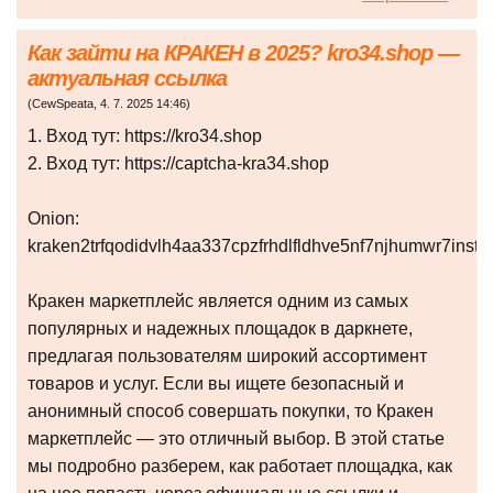
Как зайти на КРАКЕН в 2025? kro34.shop —
актуальная ссылка
(
CewSpeata
,
4. 7. 2025
14:46
)
1. Вход тут: https://kro34.shop
2. Вход тут: https://captcha-kra34.shop
Onion:
kraken2trfqodidvlh4aa337cpzfrhdlfldhve5nf7njhumwr7insta
Кракен маркетплейс является одним из самых
популярных и надежных площадок в даркнете,
предлагая пользователям широкий ассортимент
товаров и услуг. Если вы ищете безопасный и
анонимный способ совершать покупки, то Кракен
маркетплейс — это отличный выбор. В этой статье
мы подробно разберем, как работает площадка, как