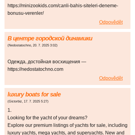
https://minizookids.com/canli-bahis-siteleri-deneme-
bonusu-verenler/
Odpovědět
В центре городской динамики
(
Nedostatochno
,
20. 7. 2025
3:02
)
Одежда, достойная восхищения —
https://nedostatochno.com
Odpovědět
luxury boats for sale
(
Gictorbiz
,
17. 7. 2025
5:27
)
1.
Looking for the yacht of your dreams?
Explore our premium listings of yachts for sale, including
luxury yachts, mega yachts, and superyachts. New and