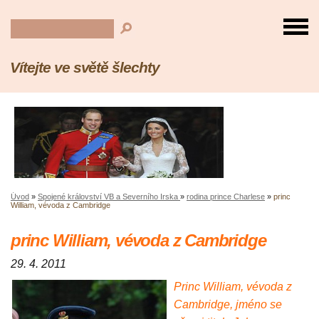
Vítejte ve světě šlechty
Úvod
»
Spojené království VB a Severního Irska
»
rodina prince Charlese
»
princ
William, vévoda z Cambridge
princ William, vévoda z Cambridge
29. 4. 2011
Princ William, vévoda z
Cambridge, jméno se