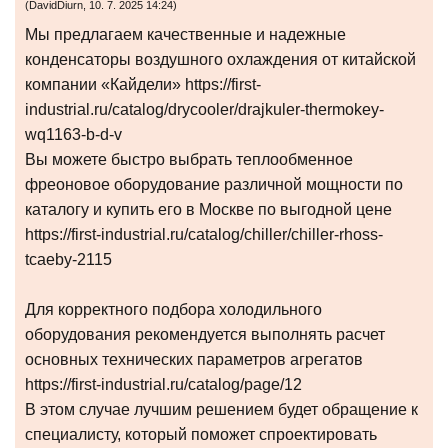
(
DavidDiurn
,
10. 7. 2025
14:24
)
Мы предлагаем качественные и надежные
конденсаторы воздушного охлаждения от китайской
компании «Кайдели» https://first-
industrial.ru/catalog/drycooler/drajkuler-thermokey-
wq1163-b-d-v
Вы можете быстро выбрать теплообменное
фреоновое оборудование различной мощности по
каталогу и купить его в Москве по выгодной цене
https://first-industrial.ru/catalog/chiller/chiller-rhoss-
tcaeby-2115
Для корректного подбора холодильного
оборудования рекомендуется выполнять расчет
основных технических параметров агрегатов
https://first-industrial.ru/catalog/page/12
В этом случае лучшим решением будет обращение к
специалисту, который поможет спроектировать