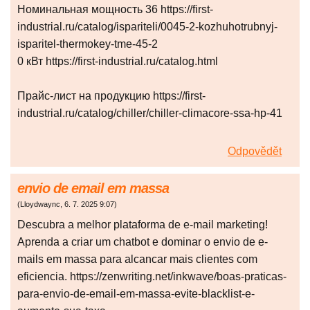
Номинальная мощность 36 https://first-
industrial.ru/catalog/ispariteli/0045-2-kozhuhotrubnyj-
isparitel-thermokey-tme-45-2
0 кВт https://first-industrial.ru/catalog.html
Прайс-лист на продукцию https://first-
industrial.ru/catalog/chiller/chiller-climacore-ssa-hp-41
Odpovědět
envio de email em massa
(
Lloydwaync
,
6. 7. 2025
9:07
)
Descubra a melhor plataforma de e-mail marketing!
Aprenda a criar um chatbot e dominar o envio de e-
mails em massa para alcancar mais clientes com
eficiencia. https://zenwriting.net/inkwave/boas-praticas-
para-envio-de-email-em-massa-evite-blacklist-e-