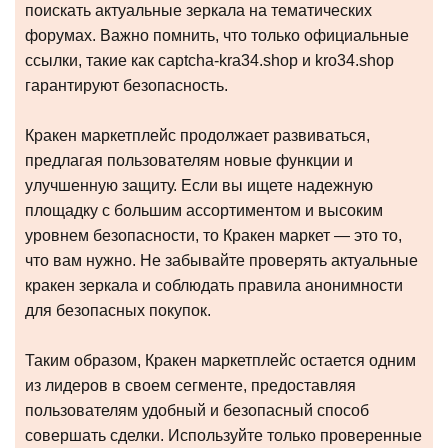
поискать актуальные зеркала на тематических
форумах. Важно помнить, что только официальные
ссылки, такие как captcha-kra34.shop и kro34.shop
гарантируют безопасность.
Кракен маркетплейс продолжает развиваться,
предлагая пользователям новые функции и
улучшенную защиту. Если вы ищете надежную
площадку с большим ассортиментом и высоким
уровнем безопасности, то Кракен маркет — это то,
что вам нужно. Не забывайте проверять актуальные
кракен зеркала и соблюдать правила анонимности
для безопасных покупок.
Таким образом, Кракен маркетплейс остается одним
из лидеров в своем сегменте, предоставляя
пользователям удобный и безопасный способ
совершать сделки. Используйте только проверенные