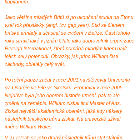
kapitánem.
Jako většina mladých Britů si po ukončení studia na Etonu
vzal rok přestávky (angl. tzv. gap year). Stal se členem
britské armády a účastnil se cvičení v Belize. Část tohoto
roku strávil také v jižním Chile jako dobrovolník organizace
Releigh International, která pomáhá mladým lidem najít
jejich celý potenciál. Obrázky, jak princ William čistí
záchody, obletěly celý svět.
Po roční pauze začal v roce 2001 navštěvovat Univerzitu
sv. Ondřeje ve Fife ve Skotsku. Promoval v roce 2005.
Nejdříve byla jeho oborem historie umění, pak to ale
změnil na zeměpis. William získal titul Master of Arts.
Získal největší akademická ocenění, jaká kdy některý
následník britského trůnu získal. Na univerzitě užíval
jméno William Wales.
V 21 letech se jako druhý následník trůnu stal státním