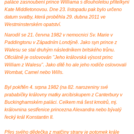
paláce zasnoubení prince Williama s dlouholetou přítelkyní
Kate Middletonovou. Dne 23. listopadu pak bylo určeno
datum svatby, která proběhla 29. dubna 2011 ve
Westminsterském opatství.
Narodil se 21. června 1982 v nemocnici Sv. Marie v
Paddingtonu v Západním Londýně. Jako syn prince z
Walesu se stal druhým následníkem britského trůnu.
Oficiálně je oslovován "Jeho královská výsost princ
William z Walesu". Jako dítě ho ale jeho rodiče oslovovali
Wombat, Camel nebo Wills.
Byl pokřtěn 4. srpna 1982 (na 82. narozeniny své
prababičky královny matky arcibiskupem z Canterbury v
Buckinghamském paláci. Celkem má šest kmotrů, mj.
královnina sestřenice princezna Alexandra nebo bývalý
řecký král Konstantin II.
Přes svého dědečka z matčiny strany je potomek krále