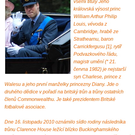
všemi tituly Jeho
královská výsost princ
William Arthur Philip
Louis, vévoda z
Cambridge, hrabě ze
Strathearnu, baron
Carrickfergusu [1], rytíř
Podvazkového řádu,
magistr umění (* 21.
června 1982) je nejstarší
syn Charlese, prince z
Walesu a jeho první manželky princezny Diany. Jde o
druhého dědice v pořadí na britský trůn a trůny ostatních
členů Commonwealthu. Je také prezidentem Britské
fotbalové asociace.
Dne 16. listopadu 2010 oznámilo sídlo rodiny následníka
trůnu Clarence House ležící blízko Buckinghamského