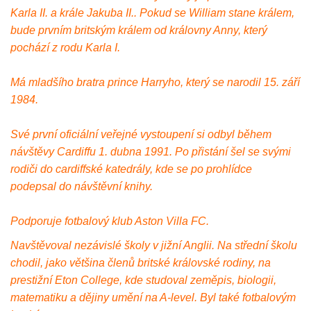
Karla II. a krále Jakuba II.. Pokud se William stane králem,
bude prvním britským králem od královny Anny, který
pochází z rodu Karla I.
Má mladšího bratra prince Harryho, který se narodil 15. září
1984.
Své první oficiální veřejné vystoupení si odbyl během
návštěvy Cardiffu 1. dubna 1991. Po přistání šel se svými
rodiči do cardiffské katedrály, kde se po prohlídce
podepsal do návštěvní knihy.
Podporuje fotbalový klub Aston Villa FC.
Navštěvoval nezávislé školy v jižní Anglii. Na střední školu
chodil, jako většina členů britské královské rodiny, na
prestižní Eton College, kde studoval zeměpis, biologii,
matematiku a dějiny umění na A-level. Byl také fotbalovým