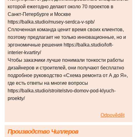
которой ежегодно делают около 70 проектов в
Санкт-Петербурге и Москве
https://balka.studio/musey-serdca-v-spb/
Сплоченная команда ценит время своих клиентов,
поэтому предлагает не только инновационные, но и
эргономичные решения https://balka.studio/loft-
interier-kvartiry/
Чтобы заказчики лучше понимали тонкости работы
дизайнеров и строителей, они получают бесплатно
подробное руководство «Схема ремонта от А до Я»,
где есть ответы на многие вопросы
https://balka.studio/stroitelstvo-domov-pod-klyuch-
proekty/
Odpovědět
Производство Чиллеров