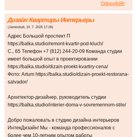
Odpovědět
Дизайн Квартиры Интерьеры
(
Jamesbub
,
10. 7. 2025
17:26
)
Адрес Большой проспект П
https://balka.studio/remont-kvartir-pod-kluch/
С., 65 Телефон +7 (812) 244-20-09 Команда студии
имеет большой опыт в проектировании
https://balka.studio/dizain-proekt-kvartiry-cena/
Фото: Artum https://balka.studio/dizain-proekt-restorana-
salvador/
Архитектор-дизайнер, руководитель студии
https://balka.studio/interier-doma-v-sovremennom-stile/
Добро пожаловать в студию дизайна интерьеров
ИнтекДизайн! Мы - команда профессионалов с
более чем 10-летним опытом работы