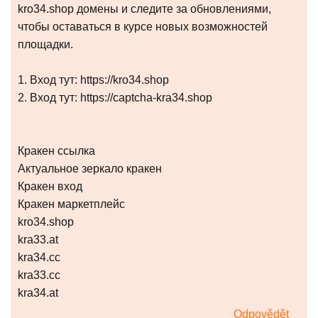
kro34.shop домены и следите за обновлениями,
чтобы оставаться в курсе новых возможностей
площадки.
1. Вход тут: https://kro34.shop
2. Вход тут: https://captcha-kra34.shop
Кракен ссылка
Актуальное зеркало кракен
Кракен вход
Кракен маркетплейс
kro34.shop
kra33.at
kra34.cc
kra33.cc
kra34.at
Odpovědět