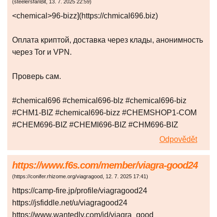
(
steelersfanBit
,
13. 7. 2025
22:59
)
<chemical>96-bizz](https://chmical696.biz)
Оплата криптой, доставка через клады, анонимность
через Tor и VPN.
Проверь сам.
#chemical696 #chemical696-blz #chemical696-biz
#CHM1-BIZ #chemical696-bizz #CHEMSHOP1-COM
#CHEM696-BIZ #CHEMI696-BIZ #CHM696-BIZ
Odpovědět
https://www.f6s.com/member/viagra-good24
(
https://conifer.rhizome.org/viagragood
,
12. 7. 2025
17:41
)
https://camp-fire.jp/profile/viagragood24
https://jsfiddle.net/u/viagragood24
https://www.wantedly.com/id/viagra_good