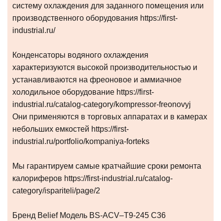
систему охлаждения для заданного помещения или
производственного оборудования https://first-
industrial.ru/
Конденсаторы водяного охлаждения
характеризуются высокой производительностью и
устанавливаются на фреоновое и аммиачное
холодильное оборудование https://first-
industrial.ru/catalog-category/kompressor-freonovyj
Они применяются в торговых аппаратах и в камерах
небольших емкостей https://first-
industrial.ru/portfolio/kompaniya-forteks
Мы гарантируем самые кратчайшие сроки ремонта
калориферов https://first-industrial.ru/catalog-
category/ispariteli/page/2
Бренд Belief Модель BS-ACV–T9-245 C36