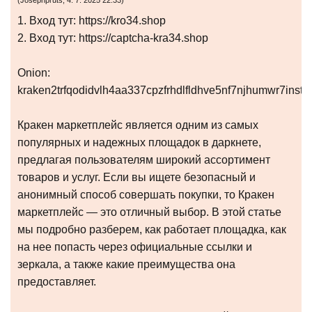
(
Josephpruts
,
4. 7. 2025
22:33
)
1. Вход тут: https://kro34.shop
2. Вход тут: https://captcha-kra34.shop
Onion:
kraken2trfqodidvlh4aa337cpzfrhdlfldhve5nf7njhumwr7insta
Кракен маркетплейс является одним из самых
популярных и надежных площадок в даркнете,
предлагая пользователям широкий ассортимент
товаров и услуг. Если вы ищете безопасный и
анонимный способ совершать покупки, то Кракен
маркетплейс — это отличный выбор. В этой статье
мы подробно разберем, как работает площадка, как
на нее попасть через официальные ссылки и
зеркала, а также какие преимущества она
предоставляет.