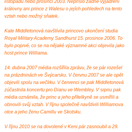
listopadu nebo prosinci 2003. Nepřišlo žádné vyjádření
královny ani prince z Walesu o jejích pohledech na tento
vztah nebo možný sňatek.
Kate Middletonová navštívila princovo ukončení studia
Royal Military Academy Sandhurst 15. prosince 2006. To
bylo poprvé, co se na nějaké významné akci objevila jako
host prince Williama.
14. dubna 2007 média rozšířila zprávu, že se pár rozešel
na prázdninách ve Švýcarsku. V červnu 2007 se ale opět
objevili spolu na večírku. V červenci se pak Middletonová
zúčastnila koncertu pro Dianu ve Wembley. V srpnu pak
média oznámila, že princ a jeho přítelkyně se usmířili a
obnovili svůj vztah. V říjnu společně navštívili Williamova
otce a jeho ženu Camillu ve Skotsku.
V říjnu 2010 se na dovolené v Keni pár zasnoubil a 29.