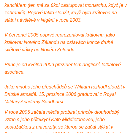
kancléřem (ten má za úkol zastupovat monarchu, když je v
zahraničí). Poprvé takto sloužil, když byla královna na
státní návštěvě v Nigérii v roce 2003.
V červenci 2005 poprvé reprezentoval královnu, jako
královnu Nového Zélandu na oslavách konce druhé
světové války na Novém Zélandu.
Princ je od května 2006 prezidentem anglické fotbalové
asociace.
Jako mnoho jeho předchůdců se William rozhodl sloužit v
Britské armádě. 15. prosince 2006 graduoval z Royal
Military Academy Sandhurst.
V roce 2005 začala média probírat princův dlouhodobý
vztah s jeho přítelkyní Kate Middletonovou, jeho
spolužačkou z univerzity, se kterou se začal stýkat v