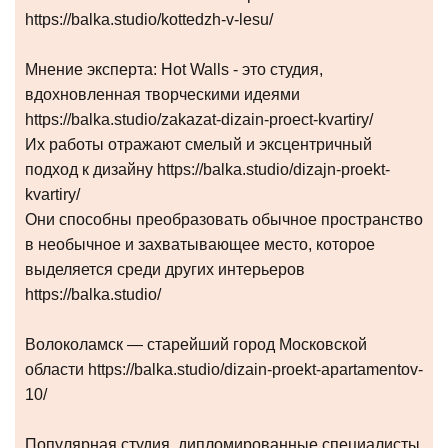
https://balka.studio/kottedzh-v-lesu/
Мнение эксперта: Hot Walls - это студия,
вдохновленная творческими идеями
https://balka.studio/zakazat-dizain-proect-kvartiry/
Их работы отражают смелый и эксцентричный
подход к дизайну https://balka.studio/dizajn-proekt-
kvartiry/
Они способны преобразовать обычное пространство
в необычное и захватывающее место, которое
выделяется среди других интерьеров
https://balka.studio/
Волоколамск — старейший город Московской
области https://balka.studio/dizain-proekt-apartamentov-
10/
Популярная студия, дипломированные специалисты