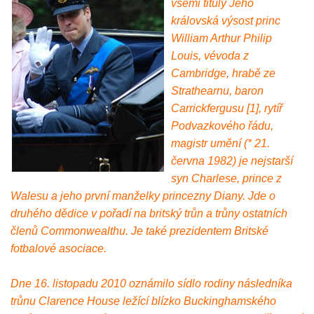
všemi tituly Jeho
královská výsost princ
William Arthur Philip
Louis, vévoda z
Cambridge, hrabě ze
Strathearnu, baron
Carrickfergusu [1], rytíř
Podvazkového řádu,
magistr umění (* 21.
června 1982) je nejstarší
syn Charlese, prince z
Walesu a jeho první manželky princezny Diany. Jde o
druhého dědice v pořadí na britský trůn a trůny ostatních
členů Commonwealthu. Je také prezidentem Britské
fotbalové asociace.
Dne 16. listopadu 2010 oznámilo sídlo rodiny následníka
trůnu Clarence House ležící blízko Buckinghamského