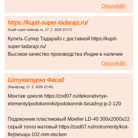
Odpovědět
https://kupit-super-tadarajz.ru/
(
kupit-super-tadarajz.ru
,
17. 2. 2026
23:17
)
Купить Супер Тадарайз с доставкой https://kupit-
super-tadarajz.ru/
Высокое качество производства Индии в наличии
Odpovědět
Штукатурка Фасад
(
Randysag
,
17. 2. 2026
22:45
)
Монтаж цоколя https://zod07.ru/dekorativnye-
elementy/podokonniki/podokonnik-fasadnyj-p-2-120
Подоконник пластиковый Moeller LD-40 300х2000х22
серый топаз матовый https://zod07.ru/instrumenty/kist-
flejtsevaja-102-mm-decken