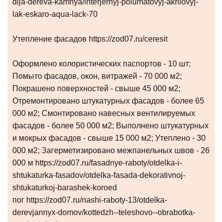
dlja-dereva-kamnya/interjernyj-polumatovyj-akrilovyj-
lak-eskaro-aqua-lack-70
Утепление фасадов https://zod07.ru/ceresit
Оформлено колористических паспортов - 10 шт;
Помыто фасадов, окон, витражей - 70 000 м2;
Покрашено поверхностей - свыше 45 000 м2;
Отремонтировано штукатурных фасадов - более 65
000 м2; Смонтировано навесных вентилируемых
фасадов - более 50 000 м2; Выполнено штукатурных
и мокрых фасадов - свыше 15 000 м2; Утеплено - 30
000 м2; Загерметизировано межпанельных швов - 26
000 м https://zod07.ru/fasadnye-raboty/otdelka-i-
shtukaturka-fasadov/otdelka-fasada-dekorativnoj-
shtukaturkoj-barashek-koroed
пог https://zod07.ru/nashi-raboty-13/otdelka-
derevjannyx-domov/kottedzh--teleshovo--obrabotka-