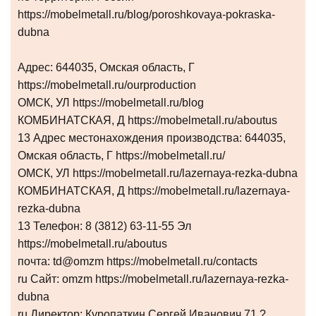
https://mobelmetall.ru/blog/poroshkovaya-pokraska-
dubna
Адрес: 644035, Омская область, Г
https://mobelmetall.ru/ourproduction
ОМСК, УЛ https://mobelmetall.ru/blog
КОМБИНАТСКАЯ, Д https://mobelmetall.ru/aboutus
13 Адрес местонахождения производства: 644035,
Омская область, Г https://mobelmetall.ru/
ОМСК, УЛ https://mobelmetall.ru/lazernaya-rezka-dubna
КОМБИНАТСКАЯ, Д https://mobelmetall.ru/lazernaya-
rezka-dubna
13 Телефон: 8 (3812) 63-11-55 Эл
https://mobelmetall.ru/aboutus
почта: td@omzm https://mobelmetall.ru/contacts
ru Сайт: omzm https://mobelmetall.ru/lazernaya-rezka-
dubna
ru Директор: Куропаткин Сергей Иванович 71 ?