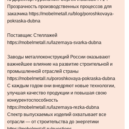
Прозрачность производственных процессов для
заказчика https://mobelmetall.ru/blog/poroshkovaya-
pokraska-dubna
Поставщик: Стеллажей
https://mobelmetall.ru/lazernaya-svarka-dubna
Заводы металлоконструкций России оказывают
важнейшее влияние на развитие строительной и
промышленной отраслей страны
https://mobelmetall.ru/poroshkovaya-pokraska-dubna
С каждым годом они внедряют новые технологии,
улучшая качество продукции и повышая свою
конкурентоспособность
https://mobelmetall.ru/lazernaya-rezka-dubna
Спектр выпускаемых изделий охватывает все
отрасли — от строительства до энергетики
https://mobelmetall.ru/questions