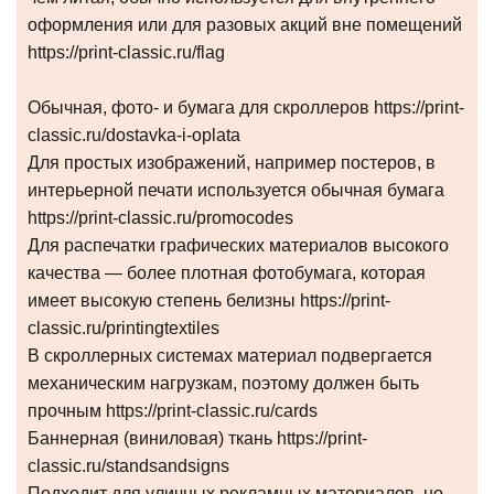
оформления или для разовых акций вне помещений
https://print-classic.ru/flag
Обычная, фото- и бумага для скроллеров https://print-
classic.ru/dostavka-i-oplata
Для простых изображений, например постеров, в
интерьерной печати используется обычная бумага
https://print-classic.ru/promocodes
Для распечатки графических материалов высокого
качества — более плотная фотобумага, которая
имеет высокую степень белизны https://print-
classic.ru/printingtextiles
В скроллерных системах материал подвергается
механическим нагрузкам, поэтому должен быть
прочным https://print-classic.ru/cards
Баннерная (виниловая) ткань https://print-
classic.ru/standsandsigns
Подходит для уличных рекламных материалов, но