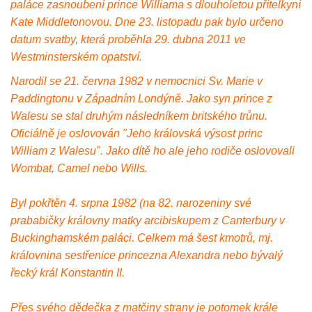
paláce zasnoubení prince Williama s dlouholetou přítelkyní
Kate Middletonovou. Dne 23. listopadu pak bylo určeno
datum svatby, která proběhla 29. dubna 2011 ve
Westminsterském opatství.
Narodil se 21. června 1982 v nemocnici Sv. Marie v
Paddingtonu v Západním Londýně. Jako syn prince z
Walesu se stal druhým následníkem britského trůnu.
Oficiálně je oslovován "Jeho královská výsost princ
William z Walesu". Jako dítě ho ale jeho rodiče oslovovali
Wombat, Camel nebo Wills.
Byl pokřtěn 4. srpna 1982 (na 82. narozeniny své
prababičky královny matky arcibiskupem z Canterbury v
Buckinghamském paláci. Celkem má šest kmotrů, mj.
královnina sestřenice princezna Alexandra nebo bývalý
řecký král Konstantin II.
Přes svého dědečka z matčiny strany je potomek krále