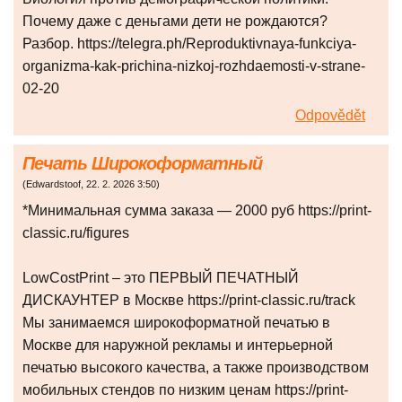
Почему даже с деньгами дети не рождаются?
Разбор. https://telegra.ph/Reproduktivnaya-funkciya-
organizma-kak-prichina-nizkoj-rozhdaemosti-v-strane-
02-20
Odpovědět
Печать Широкоформатный
(
Edwardstoof
,
22. 2. 2026
3:50
)
*Минимальная сумма заказа — 2000 руб https://print-
classic.ru/figures
LowCostPrint – это ПЕРВЫЙ ПЕЧАТНЫЙ
ДИСКАУНТЕР в Москве https://print-classic.ru/track
Мы занимаемся широкоформатной печатью в
Москве для наружной рекламы и интерьерной
печатью высокого качества, а также производством
мобильных стендов по низким ценам https://print-