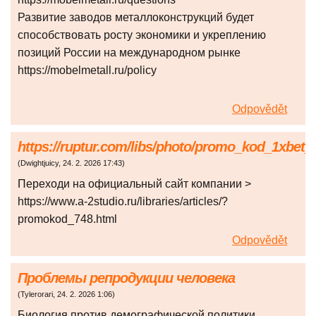
Развитие заводов металлоконструкций будет
способствовать росту экономики и укреплению
позиций России на международном рынке
https://mobelmetall.ru/policy
Odpovědět
https://ruptur.com/libs/photo/promo_kod_1xbet_
(
Dwightjuicy
,
24. 2. 2026
17:43
)
Переходи на официальный сайт компании >
https://www.a-2studio.ru/libraries/articles/?
promokod_748.html
Odpovědět
Проблемы репродукции человека
(
Tylerorari
,
24. 2. 2026
1:06
)
Биология против демографической политики.