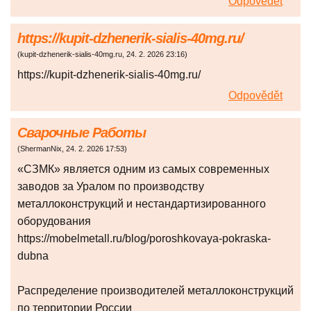
Odpovědět
https://kupit-dzhenerik-sialis-40mg.ru/
(
kupit-dzhenerik-sialis-40mg.ru
,
24. 2. 2026
23:16
)
https://kupit-dzhenerik-sialis-40mg.ru/
Odpovědět
Сварочные Работы
(
ShermanNix
,
24. 2. 2026
17:53
)
«СЗМК» является одним из самых современных
заводов за Уралом по производству
металлоконструкций и нестандартизированного
оборудования
https://mobelmetall.ru/blog/poroshkovaya-pokraska-
dubna
Распределение производителей металлоконструкций
по территории России