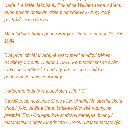
Karla II. a krále Jakuba II.. Pokud se William stane králem,
bude prvním britským králem od královny Anny, který
pochází z rodu Karla I.
Má mladšího bratra prince Harryho, který se narodil 15. září
1984.
Své první oficiální veřejné vystoupení si odbyl během
návštěvy Cardiffu 1. dubna 1991. Po přistání šel se svými
rodiči do cardiffské katedrály, kde se po prohlídce
podepsal do návštěvní knihy.
Podporuje fotbalový klub Aston Villa FC.
Navštěvoval nezávislé školy v jižní Anglii. Na střední školu
chodil, jako většina členů britské královské rodiny, na
prestižní Eton College, kde studoval zeměpis, biologii,
matematiku a dějiny umění na A-level. Byl také fotbalovým