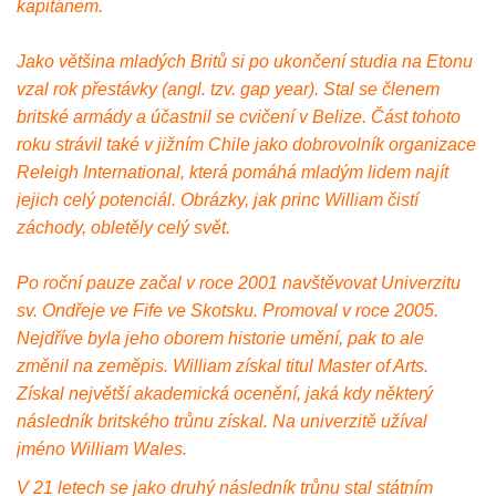
kapitánem.
Jako většina mladých Britů si po ukončení studia na Etonu
vzal rok přestávky (angl. tzv. gap year). Stal se členem
britské armády a účastnil se cvičení v Belize. Část tohoto
roku strávil také v jižním Chile jako dobrovolník organizace
Releigh International, která pomáhá mladým lidem najít
jejich celý potenciál. Obrázky, jak princ William čistí
záchody, obletěly celý svět.
Po roční pauze začal v roce 2001 navštěvovat Univerzitu
sv. Ondřeje ve Fife ve Skotsku. Promoval v roce 2005.
Nejdříve byla jeho oborem historie umění, pak to ale
změnil na zeměpis. William získal titul Master of Arts.
Získal největší akademická ocenění, jaká kdy některý
následník britského trůnu získal. Na univerzitě užíval
jméno William Wales.
V 21 letech se jako druhý následník trůnu stal státním