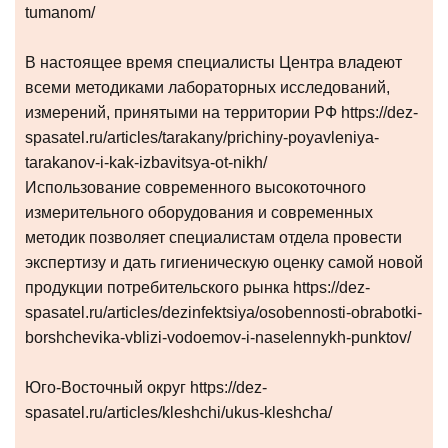
tumanom/
В настоящее время специалисты Центра владеют
всеми методиками лабораторных исследований,
измерений, принятыми на территории РФ https://dez-
spasatel.ru/articles/tarakany/prichiny-poyavleniya-
tarakanov-i-kak-izbavitsya-ot-nikh/
Использование современного высокоточного
измерительного оборудования и современных
методик позволяет специалистам отдела провести
экспертизу и дать гигиеническую оценку самой новой
продукции потребительского рынка https://dez-
spasatel.ru/articles/dezinfektsiya/osobennosti-obrabotki-
borshchevika-vblizi-vodoemov-i-naselennykh-punktov/
Юго-Восточный округ https://dez-
spasatel.ru/articles/kleshchi/ukus-kleshcha/