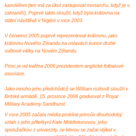
kancléřem (ten má za úkol zastupovat monarchu, když je v
zahraničí). Poprvé takto sloužil, když byla královna na
státní návštěvě v Nigérii v roce 2003.
V červenci 2005 poprvé reprezentoval královnu, jako
královnu Nového Zélandu na oslavách konce druhé
světové války na Novém Zélandu.
Princ je od května 2006 prezidentem anglické fotbalové
asociace.
Jako mnoho jeho předchůdců se William rozhodl sloužit v
Britské armádě. 15. prosince 2006 graduoval z Royal
Military Academy Sandhurst.
V roce 2005 začala média probírat princův dlouhodobý
vztah s jeho přítelkyní Kate Middletonovou, jeho
spolužačkou z univerzity, se kterou se začal stýkat v