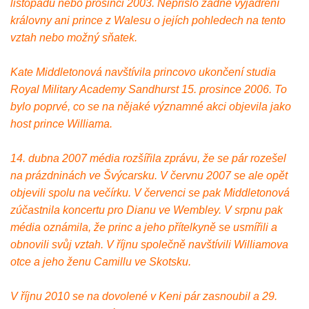
listopadu nebo prosinci 2003. Nepřišlo žádné vyjádření
královny ani prince z Walesu o jejích pohledech na tento
vztah nebo možný sňatek.
Kate Middletonová navštívila princovo ukončení studia
Royal Military Academy Sandhurst 15. prosince 2006. To
bylo poprvé, co se na nějaké významné akci objevila jako
host prince Williama.
14. dubna 2007 média rozšířila zprávu, že se pár rozešel
na prázdninách ve Švýcarsku. V červnu 2007 se ale opět
objevili spolu na večírku. V červenci se pak Middletonová
zúčastnila koncertu pro Dianu ve Wembley. V srpnu pak
média oznámila, že princ a jeho přítelkyně se usmířili a
obnovili svůj vztah. V říjnu společně navštívili Williamova
otce a jeho ženu Camillu ve Skotsku.
V říjnu 2010 se na dovolené v Keni pár zasnoubil a 29.