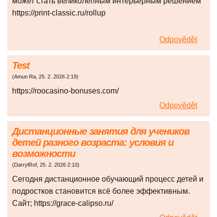
может стать великолепным интерьерным решением
https://print-classic.ru/rollup
Odpovědět
Test
(
Amun Ra
,
25. 2. 2026
2:19
)
https://roocasino-bonuses.com/
Odpovědět
Дистанционные занятия для учеников
детей разного возраста: условия и
возможности
(
DarrylRof
,
25. 2. 2026
2:10
)
Сегодня дистанционное обучающий процесс детей и
подростков становится всё более эффективным.
Сайт; https://grace-calipso.ru/