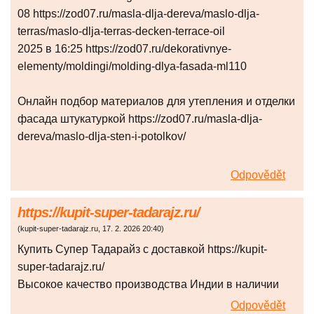
08 https://zod07.ru/masla-dlja-dereva/maslo-dlja-
terras/maslo-dlja-terras-decken-terrace-oil
2025 в 16:25 https://zod07.ru/dekorativnye-
elementy/moldingi/molding-dlya-fasada-ml110
Онлайн подбор материалов для утепления и отделки
фасада штукатуркой https://zod07.ru/masla-dlja-
dereva/maslo-dlja-sten-i-potolkov/
Odpovědět
https://kupit-super-tadarajz.ru/
(
kupit-super-tadarajz.ru
,
17. 2. 2026
20:40
)
Купить Супер Тадарайз с доставкой https://kupit-
super-tadarajz.ru/
Высокое качество производства Индии в наличии
Odpovědět