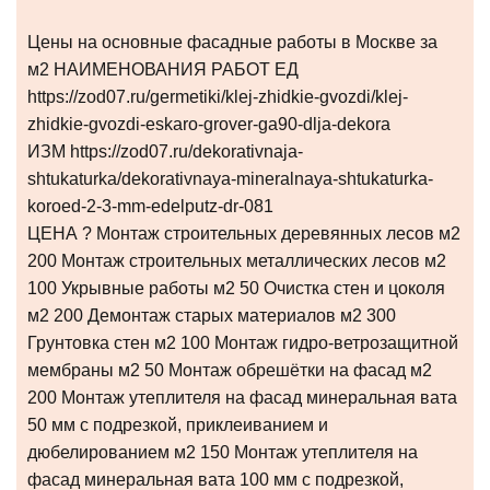
Цены на основные фасадные работы в Москве за
м2 НАИМЕНОВАНИЯ РАБОТ ЕД
https://zod07.ru/germetiki/klej-zhidkie-gvozdi/klej-
zhidkie-gvozdi-eskaro-grover-ga90-dlja-dekora
ИЗМ https://zod07.ru/dekorativnaja-
shtukaturka/dekorativnaya-mineralnaya-shtukaturka-
koroed-2-3-mm-edelputz-dr-081
ЦЕНА ? Монтаж строительных деревянных лесов м2
200 Монтаж строительных металлических лесов м2
100 Укрывные работы м2 50 Очистка стен и цоколя
м2 200 Демонтаж старых материалов м2 300
Грунтовка стен м2 100 Монтаж гидро-ветрозащитной
мембраны м2 50 Монтаж обрешётки на фасад м2
200 Монтаж утеплителя на фасад минеральная вата
50 мм с подрезкой, приклеиванием и
дюбелированием м2 150 Монтаж утеплителя на
фасад минеральная вата 100 мм с подрезкой,