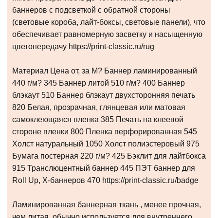
баннеров с подсветкой с обратной стороны
(световые короба, лайт-боксы, световые панели), что
обеспечивает равномерную засветку и насыщенную
цветопередачу https://print-classic.ru/rug
Материал Цена от, за М? Баннер ламинированный
440 г/м? 345 Баннер литой 510 г/м? 400 Баннер
блэкаут 510 Баннер блэкаут двухсторонняя печать
820 Белая, прозрачная, глянцевая или матовая
самоклеющаяся пленка 385 Печать на клеевой
стороне пленки 800 Пленка перфорированная 545
Холст натуральный 1050 Холст полиэстеровый 975
Бумага постерная 220 г/м? 425 Бэклит для лайтбокса
915 Транслюцентный баннер 445 ПЭТ баннер для
Roll Up, X-баннеров 470 https://print-classic.ru/badge
Ламинированная баннерная ткань , менее прочная,
чем литая, обычно используется для внутреннего