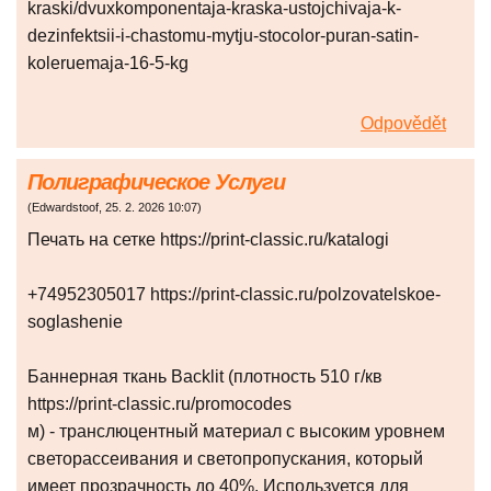
kraski/dvuxkomponentaja-kraska-ustojchivaja-k-
dezinfektsii-i-chastomu-mytju-stocolor-puran-satin-
koleruemaja-16-5-kg
Odpovědět
Полиграфическое Услуги
(
Edwardstoof
,
25. 2. 2026
10:07
)
Печать на сетке https://print-classic.ru/katalogi
+74952305017 https://print-classic.ru/polzovatelskoe-
soglashenie
Баннерная ткань Backlit (плотность 510 г/кв
https://print-classic.ru/promocodes
м) - транслюцентный материал с высоким уровнем
светорассеивания и светопропускания, который
имеет прозрачность до 40%. Используется для