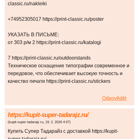
classic.ru/nakleiki
+74952305017 https://print-classic.ru/poster
УКАЗАТЬ В ПИСЬМЕ:
от 303 р/м 2 https://print-classic.ru/katalogi
7 https://print-classic.ru/outdoorstands
Техническое оснащение типографии современное и
передовое, что обеспечивает высокую точность и
качество печати https://print-classic.ru/stickers
Odpovědět
https://kupit-super-tadarajz.ru/
(
kupit-super-tadarajz.ru
,
19. 2. 2026
4:07
)
Купить Супер Тадарайз с доставкой https://kupit-
super-tadarajz.ru/