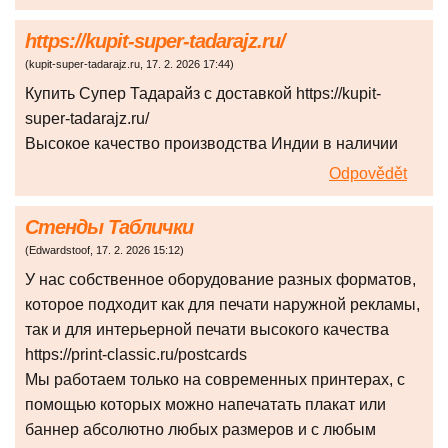
https://kupit-super-tadarajz.ru/
(
kupit-super-tadarajz.ru
,
17. 2. 2026
17:44
)
Купить Супер Тадарайз с доставкой https://kupit-
super-tadarajz.ru/
Высокое качество производства Индии в наличии
Odpovědět
Стенды Таблички
(
Edwardstoof
,
17. 2. 2026
15:12
)
У нас собственное оборудование разных форматов,
которое подходит как для печати наружной рекламы,
так и для интерьерной печати высокого качества
https://print-classic.ru/postcards
Мы работаем только на современных принтерах, с
помощью которых можно напечатать плакат или
баннер абсолютно любых размеров и с любым