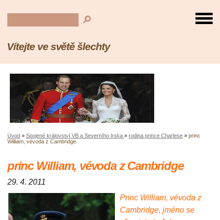
Vítejte ve světě šlechty
Úvod
»
Spojené království VB a Severního Irska
»
rodina prince Charlese
»
princ
William, vévoda z Cambridge
princ William, vévoda z Cambridge
29. 4. 2011
Princ William, vévoda z
Cambridge, jméno se