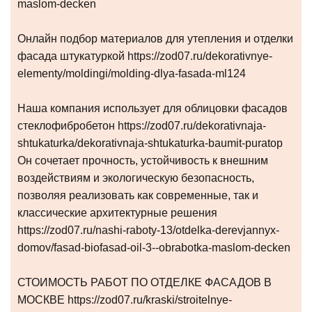
maslom-decken
Онлайн подбор материалов для утепления и отделки
фасада штукатуркой https://zod07.ru/dekorativnye-
elementy/moldingi/molding-dlya-fasada-ml124
Наша компания использует для облицовки фасадов
стеклофибробетон https://zod07.ru/dekorativnaja-
shtukaturka/dekorativnaja-shtukaturka-baumit-puratop
Он сочетает прочность, устойчивость к внешним
воздействиям и экологическую безопасность,
позволяя реализовать как современные, так и
классические архитектурные решения
https://zod07.ru/nashi-raboty-13/otdelka-derevjannyx-
domov/fasad-biofasad-oil-3--obrabotka-maslom-decken
СТОИМОСТЬ РАБОТ ПО ОТДЕЛКЕ ФАСАДОВ В
МОСКВЕ https://zod07.ru/kraski/stroitelnye-