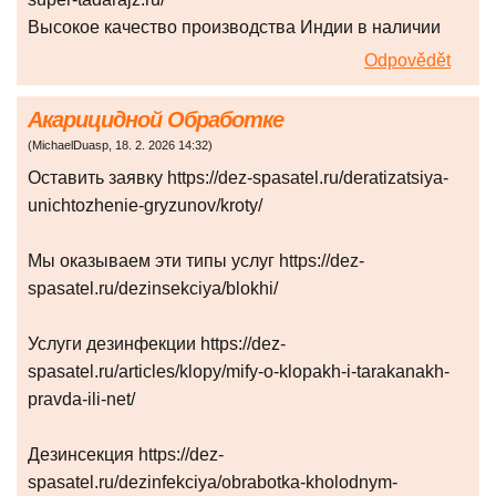
Высокое качество производства Индии в наличии
Odpovědět
Акарицидной Обработке
(
MichaelDuasp
,
18. 2. 2026
14:32
)
Оставить заявку https://dez-spasatel.ru/deratizatsiya-
unichtozhenie-gryzunov/kroty/
Мы оказываем эти типы услуг https://dez-
spasatel.ru/dezinsekciya/blokhi/
Услуги дезинфекции https://dez-
spasatel.ru/articles/klopy/mify-o-klopakh-i-tarakanakh-
pravda-ili-net/
Дезинсекция https://dez-
spasatel.ru/dezinfekciya/obrabotka-kholodnym-