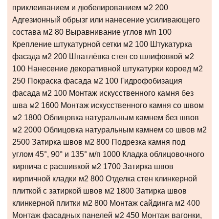
приклеиванием и дюбелированием м2 200
Адгезионный обрызг или нанесение усиливающего
состава м2 80 Выравнивание углов м/п 100
Крепление штукатурной сетки м2 100 Штукатурка
фасада м2 200 Шпатлёвка стен со шлифовкой м2
100 Нанесение декоративной штукатурки короед м2
250 Покраска фасада м2 100 Гидрофобизация
фасада м2 100 Монтаж искусственного камня без
шва м2 1600 Монтаж искусственного камня со швом
м2 1800 Облицовка натуральным камнем без швов
м2 2000 Облицовка натуральным камнем со швов м2
2500 Затирка швов м2 800 Подрезка камня под
углом 45°, 90° и 135° м/п 1000 Кладка облицовочного
кирпича с расшивкой м2 1700 Затирка швов
кирпичной кладки м2 800 Отделка стен клинкерной
плиткой с затиркой швов м2 1800 Затирка швов
клинкерной плитки м2 800 Монтаж сайдинга м2 400
Монтаж фасадных панелей м2 450 Монтаж вагонки,