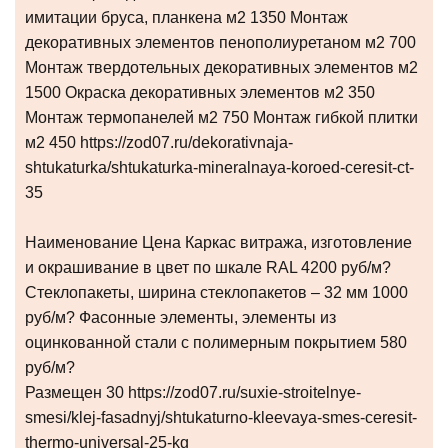
имитации бруса, планкена м2 1350 Монтаж
декоративных элементов пенополиуретаном м2 700
Монтаж твердотельных декоративных элементов м2
1500 Окраска декоративных элементов м2 350
Монтаж термопанелей м2 750 Монтаж гибкой плитки
м2 450 https://zod07.ru/dekorativnaja-
shtukaturka/shtukaturka-mineralnaya-koroed-ceresit-ct-
35
Наименование Цена Каркас витража, изготовление
и окрашивание в цвет по шкале RAL 4200 руб/м?
Стеклопакеты, ширина стеклопакетов – 32 мм 1000
руб/м? Фасонные элементы, элементы из
оцинкованной стали с полимерным покрытием 580
руб/м?
Размещен 30 https://zod07.ru/suxie-stroitelnye-
smesi/klej-fasadnyj/shtukaturno-kleevaya-smes-ceresit-
thermo-universal-25-kg