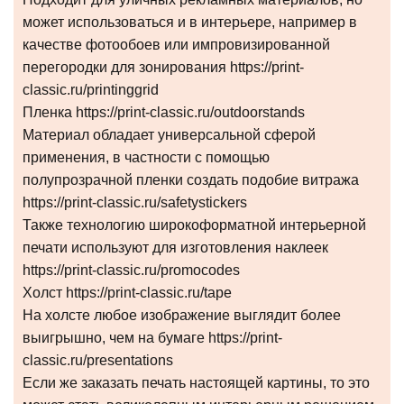
может использоваться и в интерьере, например в
качестве фотообоев или импровизированной
перегородки для зонирования https://print-
classic.ru/printinggrid
Пленка https://print-classic.ru/outdoorstands
Материал обладает универсальной сферой
применения, в частности с помощью
полупрозрачной пленки создать подобие витража
https://print-classic.ru/safetystickers
Также технологию широкоформатной интерьерной
печати используют для изготовления наклеек
https://print-classic.ru/promocodes
Холст https://print-classic.ru/tape
На холсте любое изображение выглядит более
выигрышно, чем на бумаге https://print-
classic.ru/presentations
Если же заказать печать настоящей картины, то это