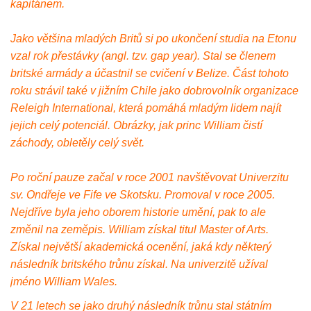
kapitánem.
Jako většina mladých Britů si po ukončení studia na Etonu
vzal rok přestávky (angl. tzv. gap year). Stal se členem
britské armády a účastnil se cvičení v Belize. Část tohoto
roku strávil také v jižním Chile jako dobrovolník organizace
Releigh International, která pomáhá mladým lidem najít
jejich celý potenciál. Obrázky, jak princ William čistí
záchody, obletěly celý svět.
Po roční pauze začal v roce 2001 navštěvovat Univerzitu
sv. Ondřeje ve Fife ve Skotsku. Promoval v roce 2005.
Nejdříve byla jeho oborem historie umění, pak to ale
změnil na zeměpis. William získal titul Master of Arts.
Získal největší akademická ocenění, jaká kdy některý
následník britského trůnu získal. Na univerzitě užíval
jméno William Wales.
V 21 letech se jako druhý následník trůnu stal státním