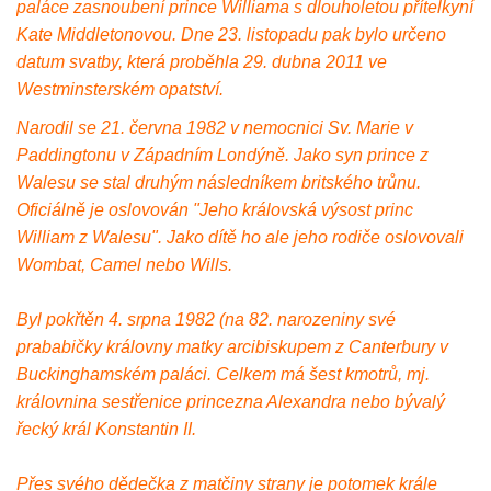
paláce zasnoubení prince Williama s dlouholetou přítelkyní
Kate Middletonovou. Dne 23. listopadu pak bylo určeno
datum svatby, která proběhla 29. dubna 2011 ve
Westminsterském opatství.
Narodil se 21. června 1982 v nemocnici Sv. Marie v
Paddingtonu v Západním Londýně. Jako syn prince z
Walesu se stal druhým následníkem britského trůnu.
Oficiálně je oslovován "Jeho královská výsost princ
William z Walesu". Jako dítě ho ale jeho rodiče oslovovali
Wombat, Camel nebo Wills.
Byl pokřtěn 4. srpna 1982 (na 82. narozeniny své
prababičky královny matky arcibiskupem z Canterbury v
Buckinghamském paláci. Celkem má šest kmotrů, mj.
královnina sestřenice princezna Alexandra nebo bývalý
řecký král Konstantin II.
Přes svého dědečka z matčiny strany je potomek krále