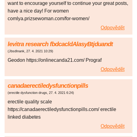
want to encourage yourself to continue your great posts,
have a nice day! For women
comlya.prizsewoman.com/for-women/
Odpovědět
levitra research fbdcacldAlasyBtjduandt
(
JbsdInank
,
27. 4. 2021
10:29
)
Geodon https://onlinecanda21.com/ Prograf
Odpovědět
canadaerectiledysfunctionpills
(
erectile dysfunction drugs
,
27. 4. 2021
6:24
)
erectile quality scale
https://canadaerectiledysfunctionpills.com/ erectile
linked diabetes
Odpovědět