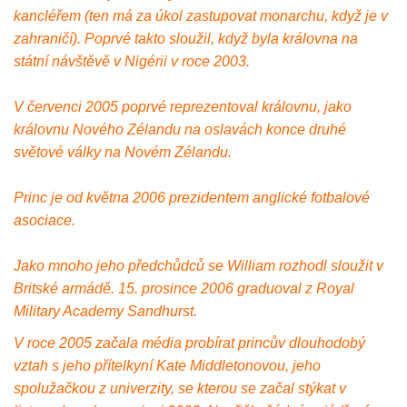
kancléřem (ten má za úkol zastupovat monarchu, když je v
zahraničí). Poprvé takto sloužil, když byla královna na
státní návštěvě v Nigérii v roce 2003.
V červenci 2005 poprvé reprezentoval královnu, jako
královnu Nového Zélandu na oslavách konce druhé
světové války na Novém Zélandu.
Princ je od května 2006 prezidentem anglické fotbalové
asociace.
Jako mnoho jeho předchůdců se William rozhodl sloužit v
Britské armádě. 15. prosince 2006 graduoval z Royal
Military Academy Sandhurst.
V roce 2005 začala média probírat princův dlouhodobý
vztah s jeho přítelkyní Kate Middletonovou, jeho
spolužačkou z univerzity, se kterou se začal stýkat v