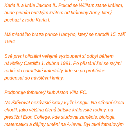
Karla II. a krále Jakuba II.. Pokud se William stane králem,
bude prvním britským králem od královny Anny, který
pochází z rodu Karla I.
Má mladšího bratra prince Harryho, který se narodil 15. září
1984.
Své první oficiální veřejné vystoupení si odbyl během
návštěvy Cardiffu 1. dubna 1991. Po přistání šel se svými
rodiči do cardiffské katedrály, kde se po prohlídce
podepsal do návštěvní knihy.
Podporuje fotbalový klub Aston Villa FC.
Navštěvoval nezávislé školy v jižní Anglii. Na střední školu
chodil, jako většina členů britské královské rodiny, na
prestižní Eton College, kde studoval zeměpis, biologii,
matematiku a dějiny umění na A-level. Byl také fotbalovým