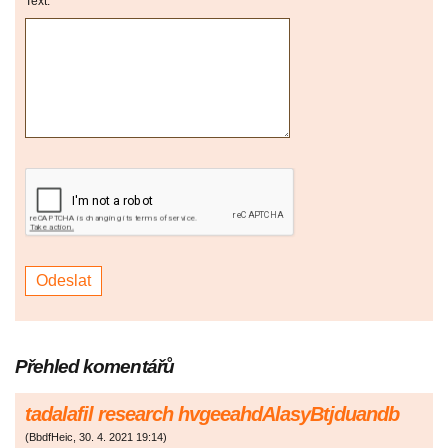
Text:
Přehled komentářů
tadalafil research hvgeeahdAlasyBtjduandb
(
BbdfHeic
,
30. 4. 2021
19:14
)