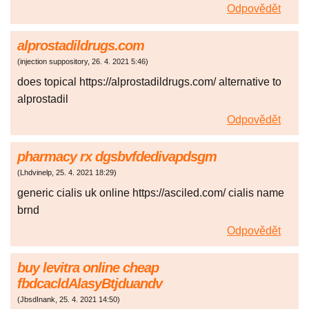
Odpovědět
alprostadildrugs.com
(
injection suppository
,
26. 4. 2021
5:46
)
does topical https://alprostadildrugs.com/ alternative to
alprostadil
Odpovědět
pharmacy rx dgsbvfdedivapdsgm
(
Lhdvinelp
,
25. 4. 2021
18:29
)
generic cialis uk online https://asciled.com/ cialis name
brnd
Odpovědět
buy levitra online cheap
fbdcacldAlasyBtjduandv
(
JbsdInank
,
25. 4. 2021
14:50
)