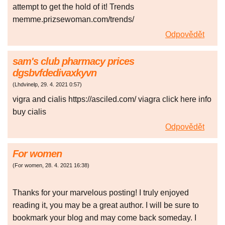
attempt to get the hold of it! Trends
memme.prizsewoman.com/trends/
Odpovědět
sam's club pharmacy prices
dgsbvfdedivaxkyvn
(
Lhdvinelp
,
29. 4. 2021
0:57
)
vigra and cialis https://asciled.com/ viagra click here info
buy cialis
Odpovědět
For women
(
For women
,
28. 4. 2021
16:38
)
Thanks for your marvelous posting! I truly enjoyed
reading it, you may be a great author. I will be sure to
bookmark your blog and may come back someday. I