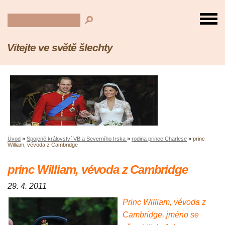
Vítejte ve světě šlechty
Úvod
»
Spojené království VB a Severního Irska
»
rodina prince Charlese
»
princ
William, vévoda z Cambridge
princ William, vévoda z Cambridge
29. 4. 2011
Princ William, vévoda z
Cambridge, jméno se