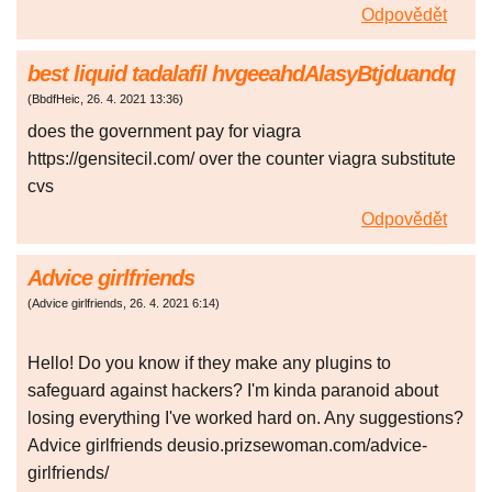
Odpovědět
best liquid tadalafil hvgeeahdAlasyBtjduandq
(
BbdfHeic
,
26. 4. 2021
13:36
)
does the government pay for viagra
https://gensitecil.com/ over the counter viagra substitute
cvs
Odpovědět
Advice girlfriends
(
Advice girlfriends
,
26. 4. 2021
6:14
)
Hello! Do you know if they make any plugins to
safeguard against hackers? I'm kinda paranoid about
losing everything I've worked hard on. Any suggestions?
Advice girlfriends deusio.prizsewoman.com/advice-
girlfriends/