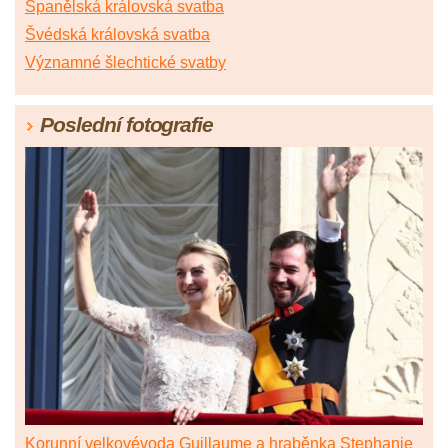
Španělská královská svatba
Švédská královská svatba
Významné šlechtické svatby
Poslední fotografie
Korunní velkovévoda Guillaume a hraběnka Stephanie