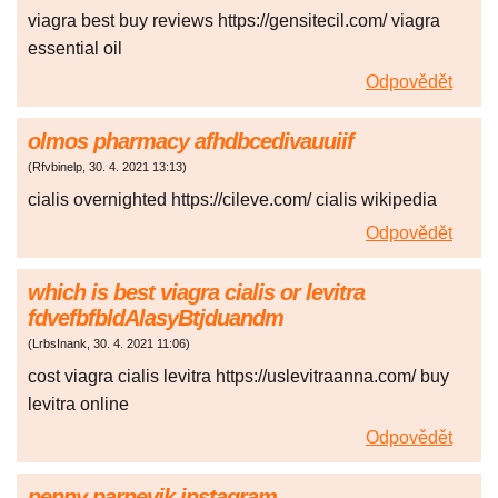
viagra best buy reviews https://gensitecil.com/ viagra
essential oil
Odpovědět
olmos pharmacy afhdbcedivauuiif
(
Rfvbinelp
,
30. 4. 2021
13:13
)
cialis overnighted https://cileve.com/ cialis wikipedia
Odpovědět
which is best viagra cialis or levitra
fdvefbfbldAlasyBtjduandm
(
LrbsInank
,
30. 4. 2021
11:06
)
cost viagra cialis levitra https://uslevitraanna.com/ buy
levitra online
Odpovědět
penny parnevik instagram