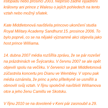
listopadu nebo prosinci 2003. Nepřišlo žádné vyjádření
královny ani prince z Walesu o jejích pohledech na tento
vztah nebo možný sňatek.
Kate Middletonová navštívila princovo ukončení studia
Royal Military Academy Sandhurst 15. prosince 2006. To
bylo poprvé, co se na nějaké významné akci objevila jako
host prince Williama.
14. dubna 2007 média rozšířila zprávu, že se pár rozešel
na prázdninách ve Švýcarsku. V červnu 2007 se ale opět
objevili spolu na večírku. V červenci se pak Middletonová
zúčastnila koncertu pro Dianu ve Wembley. V srpnu pak
média oznámila, že princ a jeho přítelkyně se usmířili a
obnovili svůj vztah. V říjnu společně navštívili Williamova
otce a jeho ženu Camillu ve Skotsku.
V říjnu 2010 se na dovolené v Keni pár zasnoubil a 29.