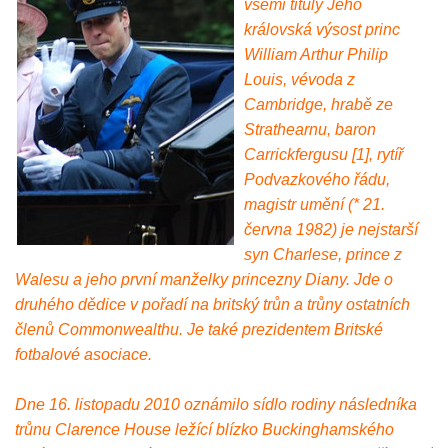
všemi tituly Jeho
královská výsost princ
William Arthur Philip
Louis, vévoda z
Cambridge, hrabě ze
Strathearnu, baron
Carrickfergusu [1], rytíř
Podvazkového řádu,
magistr umění (* 21.
června 1982) je nejstarší
syn Charlese, prince z
Walesu a jeho první manželky princezny Diany. Jde o
druhého dědice v pořadí na britský trůn a trůny ostatních
členů Commonwealthu. Je také prezidentem Britské
fotbalové asociace.
Dne 16. listopadu 2010 oznámilo sídlo rodiny následníka
trůnu Clarence House ležící blízko Buckinghamského