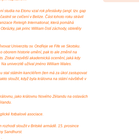
í studia na Etonu vzal rok přestávky (angl. tzv. gap
astnil se cvičení v Belize. Část tohoto roku strávil
ganizace Releigh International, která pomáhá
 Obrázky, jak princ William čistí záchody, obletěly
vovat Univerzitu sv. Ondřeje ve Fife ve Skotsku.
o oborem historie umění, pak to ale změnil na
Arts. Získal největší akademická ocenění, jaká kdy
. Na univerzitě užíval jméno William Wales.
nu stal státním kancléřem (ten má za úkol zastupovat
akto sloužil, když byla královna na státní návštěvě v
královnu, jako královnu Nového Zélandu na oslavách
élandu.
glické fotbalové asociace.
rozhodl sloužit v Britské armádě. 15. prosince
my Sandhurst.