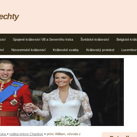
lechty
ctví
Spojené království VB a Severního Irska
Švédské království
Belgické král
tví
Nizozemské království
Královské svatby
Královský protokol
Lucemburs
Irska
»
rodina prince Charlese
»
princ William, vévoda z