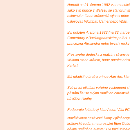
Narodil se 21. června 1982 v nemocnic
Jako syn prince z Walesu se stal druhým
oslovován "Jeho královská výsost princ 
oslovovali Wombat, Camel nebo Wills.
Byl pokřtěn 4. srpna 1982 (na 82. naro
Canterbury v Buckinghamském paláci. C
princezna Alexandra nebo bývalý řecký k
Přes svého dědečka z matčiny strany je p
William stane králem, bude prvním brits
Karla I.
Má mladšího bratra prince Harryho, který
Své první oficiální veřejné vystoupení 
přistání šel se svými rodiči do cardiffs
návštěvní knihy.
Podporuje fotbalový klub Aston Villa FC
Navštěvoval nezávislé školy v jižní Angli
královské rodiny, na prestižní Eton Coll
dějiny umění na A-level. Byl také fotba