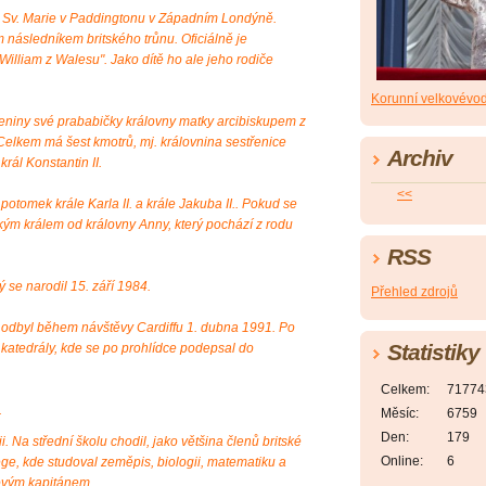
i Sv. Marie v Paddingtonu v Západním Londýně.
 následníkem britského trůnu. Oficiálně je
William z Walesu". Jako dítě ho ale jeho rodiče
Korunní velkovévo
zeniny své prababičky královny matky arcibiskupem z
elkem má šest kmotrů, mj. královnina sestřenice
Archiv
rál Konstantin II.
<<
otomek krále Karla II. a krále Jakuba II.. Pokud se
kým králem od královny Anny, který pochází z rodu
RSS
 se narodil 15. září 1984.
Přehled zdrojů
si odbyl během návštěvy Cardiffu 1. dubna 1991. Po
Statistiky
ké katedrály, kde se po prohlídce podepsal do
Celkem:
71774
.
Měsíc:
6759
Den:
179
i. Na střední školu chodil, jako většina členů britské
Online:
6
ege, kde studoval zeměpis, biologii, matematiku a
lovým kapitánem.