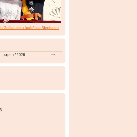
da Guillaume a hraběnka Stephanie
srpen / 2026
>>
3