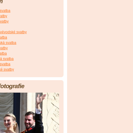
m
 svatba
vatby
vatby
vévodské svatby
vatba
ská svatba
vatby
atba
á svatba
svatba
é svatby
fotografie