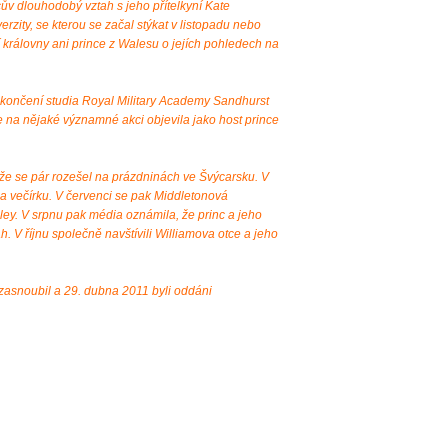
ův dlouhodobý vztah s jeho přítelkyní Kate
rzity, se kterou se začal stýkat v listopadu nebo
 královny ani prince z Walesu o jejích pohledech na
ukončení studia Royal Military Academy Sandhurst
e na nějaké významné akci objevila jako host prince
 že se pár rozešel na prázdninách ve Švýcarsku. V
na večírku. V červenci se pak Middletonová
ey. V srpnu pak média oznámila, že princ a jeho
tah. V říjnu společně navštívili Williamova otce a jeho
 zasnoubil a 29. dubna 2011 byli oddáni