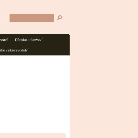
ovství
Dánské království
ké velkovévodství