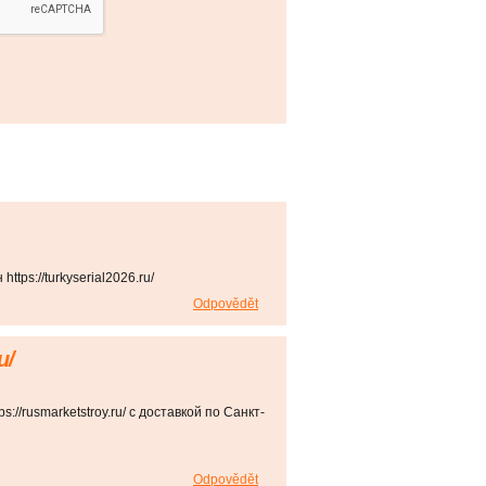
tps://turkyserial2026.ru/
Odpovědět
u/
://rusmarketstroy.ru/ с доставкой по Санкт-
Odpovědět