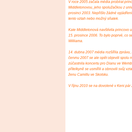
V roce 2005 začala média probírat princ
Middletonovou, jeho spolužačkou z unive
prosinci 2003. Nepřišlo žádné vyjádření
tento vztah nebo možný sňatek.
Kate Middletonová navštívila princovo 
15. prosince 2006. To bylo poprvé, co s
Williama.
14. dubna 2007 média rozšířila zprávu,
červnu 2007 se ale opět objevili spolu 
zúčastnila koncertu pro Dianu ve Wembl
přítelkyně se usmířili a obnovili svůj vz
ženu Camillu ve Skotsku.
V říjnu 2010 se na dovolené v Keni pár