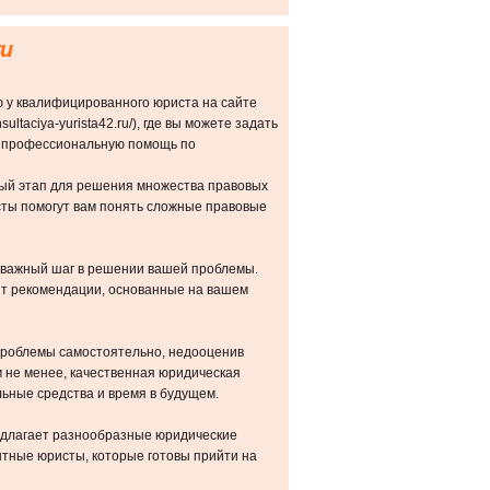
ru
 у квалифицированного юриста на сайте
nsultaciya-yurista42.ru/), где вы можете задать
ь профессиональную помощь по
ый этап для решения множества правовых
ты помогут вам понять сложные правовые
 важный шаг в решении вашей проблемы.
ит рекомендации, основанные на вашем
роблемы самостоятельно, недооценив
 не менее, качественная юридическая
ьные средства и время в будущем.
предлагает разнообразные юридические
ытные юристы, которые готовы прийти на