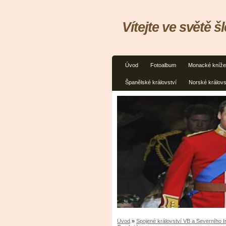
Vítejte ve světě š
Úvod
Fotoalbum
Monacké kníže
Španělské království
Norské královs
Úvod
»
Spojené království VB a Severního 