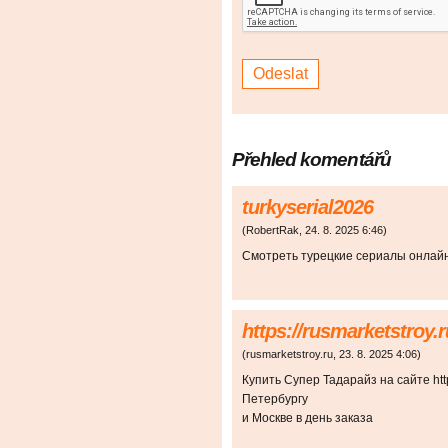
Přehled komentářů
turkyserial2026
(
RobertRak
,
24. 8. 2025
6:46
)
Смотреть турецкие сериалы онлайн ht
https://rusmarketstroy.r
(
rusmarketstroy.ru
,
23. 8. 2025
4:06
)
Купить Супер Тадарайз на сайте https
Петербургу
и Москве в день заказа