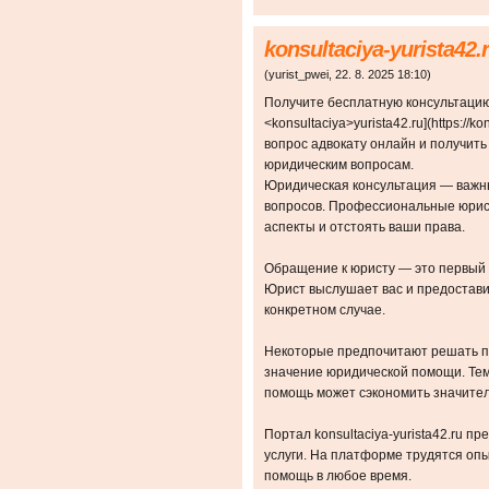
konsultaciya-yurista42.
(
yurist_pwei
,
22. 8. 2025
18:10
)
Получите бесплатную консультацию
<konsultaciya>yurista42.ru](https://ko
вопрос адвокату онлайн и получит
юридическим вопросам.
Юридическая консультация — важн
вопросов. Профессиональные юрис
аспекты и отстоять ваши права.
Обращение к юристу — это первый
Юрист выслушает вас и предостав
конкретном случае.
Некоторые предпочитают решать п
значение юридической помощи. Тем
помощь может сэкономить значител
Портал konsultaciya-yurista42.ru 
услуги. На платформе трудятся оп
помощь в любое время.