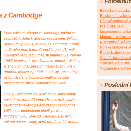
Fotoalbu
Belgická královská
da z Cambridge
Britské královské s
Dánské královské s
Královské páry
Lucemburské velko
Princ William, vévoda z Cambridge, jméno se
Monacká knížecí s
všemi tituly Jeho královská výsost princ William
Nizozemská králov
Arthur Philip Louis, vévoda z Cambridge, hrabě
Norské královské s
ze Strathearnu, baron Carrickfergusu [1], rytíř
Řecká královská sv
Podvazkového řádu, magistr umění (* 21. června
Španělská královsk
1982) je nejstarší syn Charlese, prince z Walesu
Švédská královská 
a jeho první manželky princezny Diany. Jde o
Významné šlechtick
druhého dědice v pořadí na britský trůn a trůny
ostatních členů Commonwealthu. Je také
prezidentem Britské fotbalové asociace.
Poslední 
Dne 16. listopadu 2010 oznámilo sídlo rodiny
následníka trůnu Clarence House ležící blízko
Buckinghamského paláce zasnoubení prince
Williama s dlouholetou přítelkyní Kate
Middletonovou. Dne 23. listopadu pak bylo
určeno datum svatby, která proběhla 29. dubna