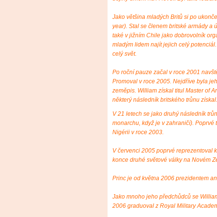
Jako většina mladých Britů si po ukončen
year). Stal se členem britské armády a úč
také v jižním Chile jako dobrovolník or
mladým lidem najít jejich celý potenciál.
celý svět.
Po roční pauze začal v roce 2001 navště
Promoval v roce 2005. Nejdříve byla jeh
zeměpis. William získal titul Master of 
některý následník britského trůnu získal
V 21 letech se jako druhý následník trů
monarchu, když je v zahraničí). Poprvé t
Nigérii v roce 2003.
V červenci 2005 poprvé reprezentoval 
konce druhé světové války na Novém Z
Princ je od května 2006 prezidentem an
Jako mnoho jeho předchůdců se William 
2006 graduoval z Royal Military Acade