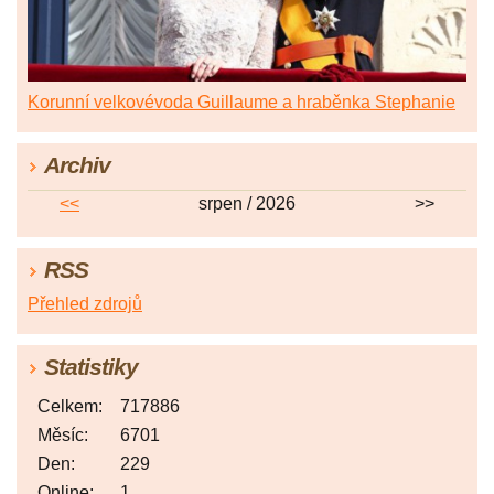
Korunní velkovévoda Guillaume a hraběnka Stephanie
Archiv
<<
srpen / 2026
>>
RSS
Přehled zdrojů
Statistiky
Celkem:
717886
Měsíc:
6701
Den:
229
Online:
1