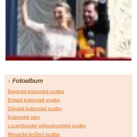
Fotoalbum
Belgická královská svatba
Britské královské svatby
Dánské královské svatby
Královské páry
Lucemburské velkovévodské svatby
Monacká knížecí svatba