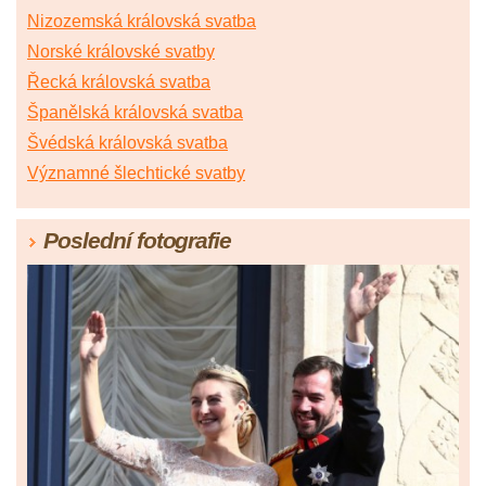
Nizozemská královská svatba
Norské královské svatby
Řecká královská svatba
Španělská královská svatba
Švédská královská svatba
Významné šlechtické svatby
Poslední fotografie