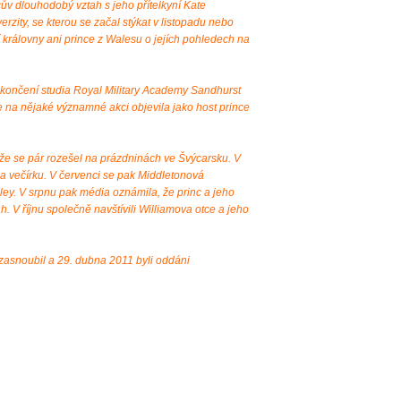
ův dlouhodobý vztah s jeho přítelkyní Kate
rzity, se kterou se začal stýkat v listopadu nebo
 královny ani prince z Walesu o jejích pohledech na
ukončení studia Royal Military Academy Sandhurst
e na nějaké významné akci objevila jako host prince
 že se pár rozešel na prázdninách ve Švýcarsku. V
na večírku. V červenci se pak Middletonová
ey. V srpnu pak média oznámila, že princ a jeho
tah. V říjnu společně navštívili Williamova otce a jeho
 zasnoubil a 29. dubna 2011 byli oddáni