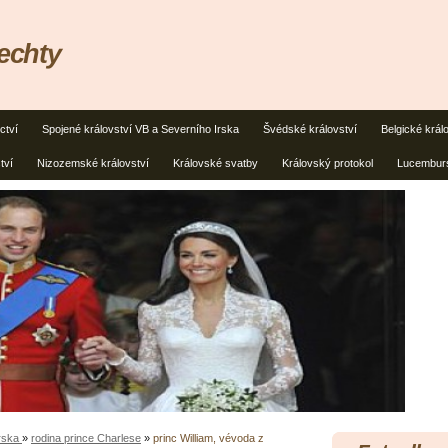
lechty
ctví
Spojené království VB a Severního Irska
Švédské království
Belgické král
tví
Nizozemské království
Královské svatby
Královský protokol
Lucemburs
Irska
»
rodina prince Charlese
»
princ William, vévoda z