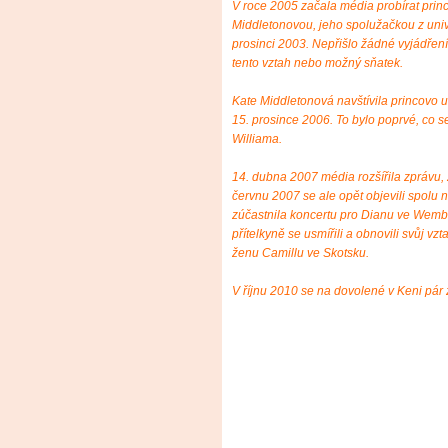
V roce 2005 začala média probírat princ
Middletonovou, jeho spolužačkou z unive
prosinci 2003. Nepřišlo žádné vyjádření
tento vztah nebo možný sňatek.
Kate Middletonová navštívila princovo 
15. prosince 2006. To bylo poprvé, co s
Williama.
14. dubna 2007 média rozšířila zprávu,
červnu 2007 se ale opět objevili spolu 
zúčastnila koncertu pro Dianu ve Wembl
přítelkyně se usmířili a obnovili svůj vz
ženu Camillu ve Skotsku.
V říjnu 2010 se na dovolené v Keni pár