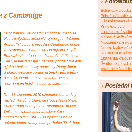
Fotoalbu
Belgická královská
da z Cambridge
Britské královské s
Dánské královské s
Královské páry
Lucemburské velko
Princ William, vévoda z Cambridge, jméno se
Monacká knížecí s
všemi tituly Jeho královská výsost princ William
Nizozemská králov
Arthur Philip Louis, vévoda z Cambridge, hrabě
Norské královské s
ze Strathearnu, baron Carrickfergusu [1], rytíř
Řecká královská sv
Podvazkového řádu, magistr umění (* 21. června
Španělská královsk
1982) je nejstarší syn Charlese, prince z Walesu
Švédská královská 
a jeho první manželky princezny Diany. Jde o
Významné šlechtick
druhého dědice v pořadí na britský trůn a trůny
ostatních členů Commonwealthu. Je také
prezidentem Britské fotbalové asociace.
Poslední 
Dne 16. listopadu 2010 oznámilo sídlo rodiny
následníka trůnu Clarence House ležící blízko
Buckinghamského paláce zasnoubení prince
Williama s dlouholetou přítelkyní Kate
Middletonovou. Dne 23. listopadu pak bylo
určeno datum svatby, která proběhla 29. dubna