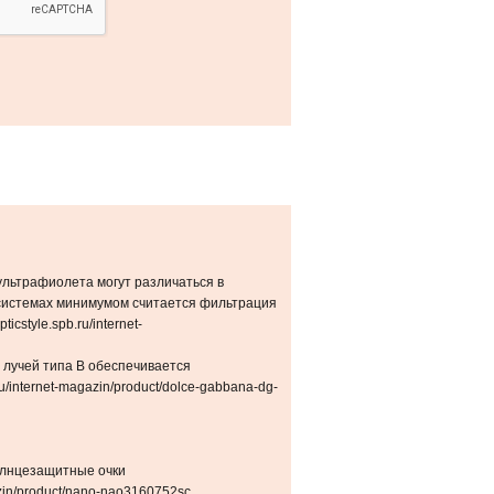
ультрафиолета могут различаться в
х системах минимумом считается фильтрация
icstyle.spb.ru/internet-
 лучей типа В обеспечивается
.ru/internet-magazin/product/dolce-gabbana-dg-
солнцезащитные очки
agazin/product/nano-nao3160752sc