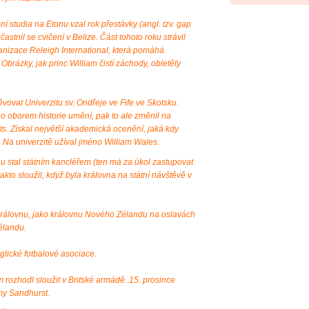
í studia na Etonu vzal rok přestávky (angl. tzv. gap
astnil se cvičení v Belize. Část tohoto roku strávil
ganizace Releigh International, která pomáhá
 Obrázky, jak princ William čistí záchody, obletěly
vovat Univerzitu sv. Ondřeje ve Fife ve Skotsku.
o oborem historie umění, pak to ale změnil na
Arts. Získal největší akademická ocenění, jaká kdy
. Na univerzitě užíval jméno William Wales.
nu stal státním kancléřem (ten má za úkol zastupovat
akto sloužil, když byla královna na státní návštěvě v
královnu, jako královnu Nového Zélandu na oslavách
élandu.
glické fotbalové asociace.
rozhodl sloužit v Britské armádě. 15. prosince
my Sandhurst.