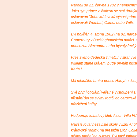
Narodil se 21. června 1982 v nemocnic
Jako syn prince z Walesu se stal druhým
oslovován "Jeho královská výsost princ 
oslovovali Wombat, Camel nebo Wills.
Byl pokřtěn 4. srpna 1982 (na 82. naro
Canterbury v Buckinghamském paláci. C
princezna Alexandra nebo bývalý řecký k
Přes svého dědečka z matčiny strany je p
William stane králem, bude prvním brits
Karla I.
Má mladšího bratra prince Harryho, který
Své první oficiální veřejné vystoupení 
přistání šel se svými rodiči do cardiffs
návštěvní knihy.
Podporuje fotbalový klub Aston Villa FC
Navštěvoval nezávislé školy v jižní Angli
královské rodiny, na prestižní Eton Coll
dějiny umění na A-level. Byl také fotba