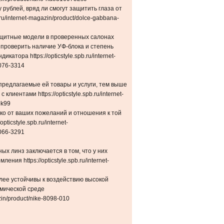
 рублей, вряд ли смогут защитить глаза от
.ru/internet-magazin/product/dolce-gabbana-
щитные модели в проверенных салонах
о проверить наличие УФ-блока и степень
атора https://opticstyle.spb.ru/internet-
076-3314
предлагаемые ей товары и услуги, тем выше
клиентами https://opticstyle.spb.ru/internet-
ok99
ко от ваших пожеланий и отношения к той
pticstyle.spb.ru/internet-
066-3291
ых линз заключается в том, что у них
ия https://opticstyle.spb.ru/internet-
лее устойчивы к воздействию высокой
имической среде
azin/product/nike-8098-010