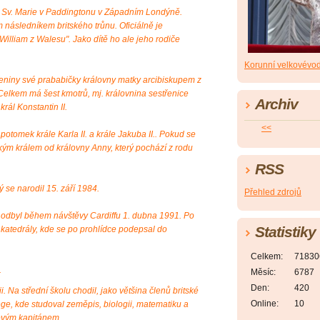
i Sv. Marie v Paddingtonu v Západním Londýně.
 následníkem britského trůnu. Oficiálně je
William z Walesu". Jako dítě ho ale jeho rodiče
Korunní velkovévo
zeniny své prababičky královny matky arcibiskupem z
elkem má šest kmotrů, mj. královnina sestřenice
Archiv
rál Konstantin II.
<<
otomek krále Karla II. a krále Jakuba II.. Pokud se
kým králem od královny Anny, který pochází z rodu
RSS
 se narodil 15. září 1984.
Přehled zdrojů
si odbyl během návštěvy Cardiffu 1. dubna 1991. Po
Statistiky
ké katedrály, kde se po prohlídce podepsal do
Celkem:
71830
.
Měsíc:
6787
Den:
420
i. Na střední školu chodil, jako většina členů britské
Online:
10
ege, kde studoval zeměpis, biologii, matematiku a
lovým kapitánem.