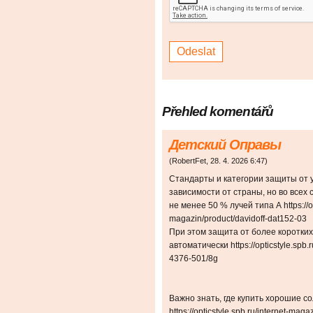
Přehled komentářů
Детский Оправы
(
RobertFet
,
28. 4. 2026
6:47
)
Стандарты и категории защиты от 
зависимости от страны, но во все
не менее 50 % лучей типа А https://opt
magazin/product/davidoff-dat152-03
При этом защита от более коротких
автоматически https://opticstyle.spb
4376-501/8g
Важно знать, где купить хорошие 
https://opticstyle.spb.ru/internet-m