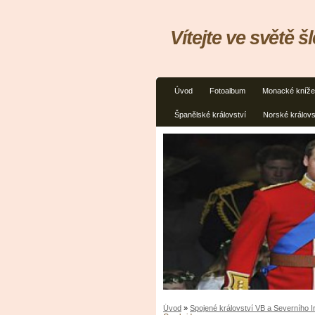
Vítejte ve světě š
Úvod
Fotoalbum
Monacké kníže
Španělské království
Norské královs
Úvod
»
Spojené království VB a Severního 