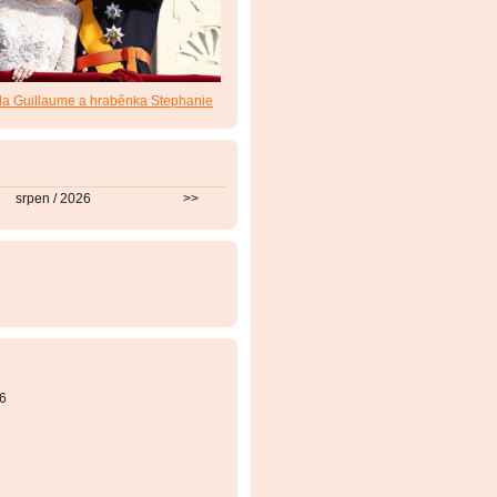
da Guillaume a hraběnka Stephanie
srpen / 2026
>>
6