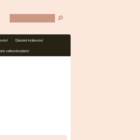
ovství
Dánské království
ké velkovévodství