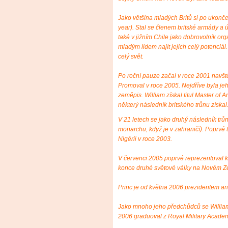
Jako většina mladých Britů si po ukončen
year). Stal se členem britské armády a úč
také v jižním Chile jako dobrovolník or
mladým lidem najít jejich celý potenciál.
celý svět.
Po roční pauze začal v roce 2001 navště
Promoval v roce 2005. Nejdříve byla jeh
zeměpis. William získal titul Master of 
některý následník britského trůnu získal
V 21 letech se jako druhý následník trů
monarchu, když je v zahraničí). Poprvé t
Nigérii v roce 2003.
V červenci 2005 poprvé reprezentoval 
konce druhé světové války na Novém Z
Princ je od května 2006 prezidentem an
Jako mnoho jeho předchůdců se William 
2006 graduoval z Royal Military Acade