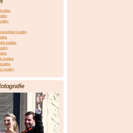
m
 svatba
vatby
vatby
vévodské svatby
vatba
ská svatba
vatby
atba
á svatba
svatba
é svatby
fotografie