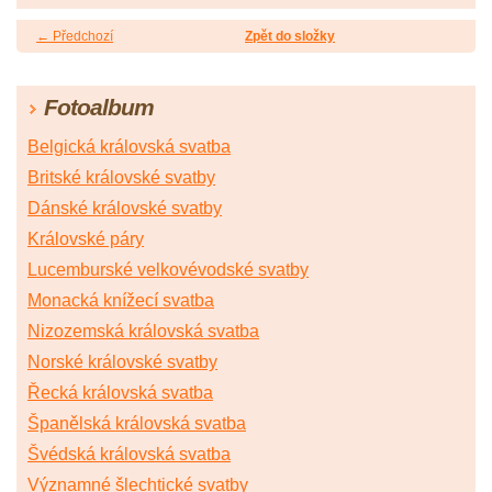
← Předchozí
Zpět do složky
Fotoalbum
Belgická královská svatba
Britské královské svatby
Dánské královské svatby
Královské páry
Lucemburské velkovévodské svatby
Monacká knížecí svatba
Nizozemská královská svatba
Norské královské svatby
Řecká královská svatba
Španělská královská svatba
Švédská královská svatba
Významné šlechtické svatby