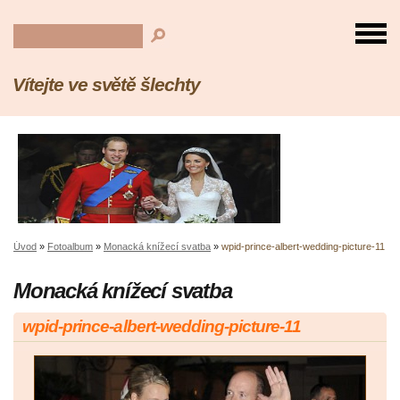
Vítejte ve světě šlechty
Úvod
»
Fotoalbum
»
Monacká knížecí svatba
»
wpid-prince-albert-wedding-picture-11
Monacká knížecí svatba
wpid-prince-albert-wedding-picture-11