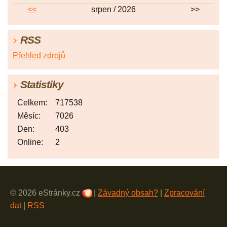
<<
srpen / 2026
>>
RSS
Přehled zdrojů
Statistiky
Celkem:
717538
Měsíc:
7026
Den:
403
Online:
2
© 2026 eStránky.cz
|
Závadný obsah?
|
Zpracování
dat
|
RSS