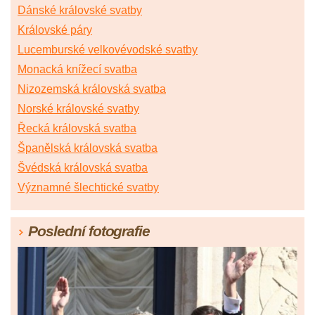
Dánské královské svatby
Královské páry
Lucemburské velkovévodské svatby
Monacká knížecí svatba
Nizozemská královská svatba
Norské královské svatby
Řecká královská svatba
Španělská královská svatba
Švédská královská svatba
Významné šlechtické svatby
Poslední fotografie