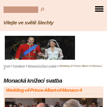
Vítejte ve světě šlechty
Úvod
»
Fotoalbum
»
Monacká knížecí svatba
»
Wedding-of-Prince-Albert-of-Monaco-
4
Monacká knížecí svatba
Wedding-of-Prince-Albert-of-Monaco-4