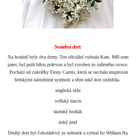
Svatební dort:
Na hostině byly dva dorty. Ten oficiální vybrala Kate. Měl osm
pater, byl polit bílou polevou a byl vyroben ze sušeného ovoce.
Pochází od cukrářky Fiony Carnis, která se nechala inspirovat
britskými národními symboly a těmi také dort ozdobila.
anglická růže
velšský narcis
skotský bodlák
irský jetel
Druhý dort byl čokoládový ze sušenek a vybral ho William.Na