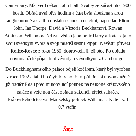
Canterbury. Mši vedl děkan John Hall. Svatby se zúčastnilo 1900
hostů. Obřad trval přes hodinu a část byla sloužena starou
angličtinou.Na svatbu dostalo i spoustu celebrit, například Elton
John, Ian Thorpe, David a Victoria Beckhamovi, Rowan
Atkinson. Williamovi šel za svědka jeho bratr Harry a Kate si jako
svoji svědkyni vybrala svoji mladší sestru Pippu. Nevěstu přivezl
Rollce-Royce z roku 1950, doprovodil ji její otec.Po obřadu
novomanželé přijali titul vévody a vévodkyně z Cambridge.
Do Buckhinghamského paláce odjeli kočárem, který byl vyroben
v roce 1902 a táhli ho čtyři bílý koně. V půl třetí si novomanželé
již tradičně dali před miliony lidí polibek na balkoně královského
paláce a veřejnou část obřadu zakončil přelet stíhaček
královského letectva. Manželský polibek Williama a Kate trval
0,7 vteřin.
Šaty: