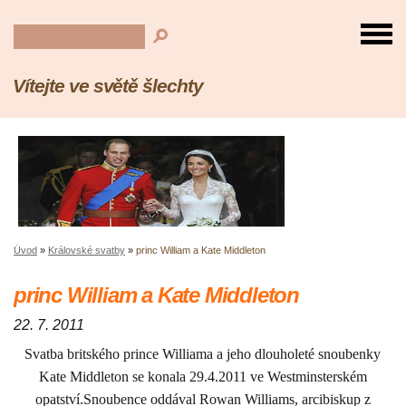
Vítejte ve světě šlechty
Úvod
»
Královské svatby
»
princ William a Kate Middleton
princ William a Kate Middleton
22. 7. 2011
Svatba britského prince Williama a jeho dlouholeté snoubenky
Kate Middleton se konala 29.4.2011 ve Westminsterském
opatství.Snoubence oddával Rowan Williams, arcibiskup z