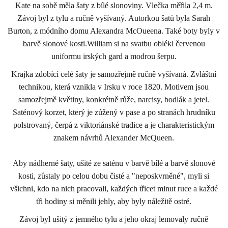
Kate na sobě měla šaty z bílé slonoviny. Vlečka měřila 2,4 m.
Závoj byl z tylu a ručně vyšívaný. Autorkou šatů byla Sarah
Burton, z módního domu Alexandra McOueena. Také boty byly v
barvě slonové kosti.William si na svatbu oblékl červenou
uniformu irských gard a modrou šerpu.
Krajka zdobící celé šaty je samozřejmě ručně vyšívaná. Zvláštní
technikou, která vznikla v Irsku v roce 1820. Motivem jsou
samozřejmě květiny, konkrétně růže, narcisy, bodlák a jetel.
Saténový korzet, který je zúžený v pase a po stranách hrudníku
polstrovaný, čerpá z viktoriánské tradice a je charakteristickým
znakem návrhů Alexander McQueen.
Aby nádherné šaty, ušité ze saténu v barvě bílé a barvě slonové
kosti, zůstaly po celou dobu čisté a "neposkvrněné", myli si
všichni, kdo na nich pracovali, každých třicet minut ruce a každé
tři hodiny si měnili jehly, aby byly náležitě ostré.
Závoj byl ušitý z jemného tylu a jeho okraj lemovaly ručně