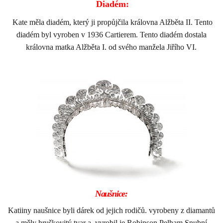
Diadém:
Kate měla diadém, který ji propůjčila královna Alžběta II. Tento
diadém byl vyroben v 1936 Cartierem. Tento diadém dostala
královna matka Alžběta I. od svého manžela Jiřího VI.
Naušnice:
Katiiny naušnice byli dárek od jejich rodičů. vyrobeny z diamantů
a měly hruškovitý tvar a vyrobil je Robinson Pelham.Snubní