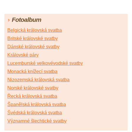
Fotoalbum
Belgická královská svatba
Britské královské svatby
Dánské královské svatby
Královské páry
Lucemburské velkovévodské svatby
Monacká knížecí svatba
Nizozemská královská svatba
Norské královské svatby
Řecká královská svatba
Španělská královská svatba
Švédská královská svatba
Významné šlechtické svatby