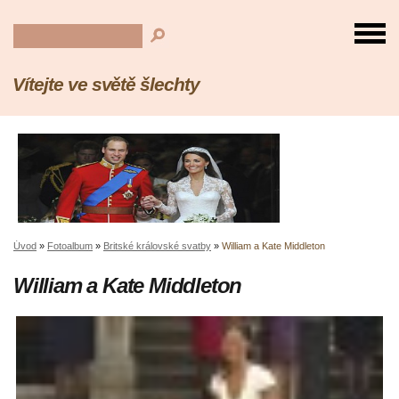
Vítejte ve světě šlechty
Úvod
»
Fotoalbum
»
Britské královské svatby
»
William a Kate Middleton
William a Kate Middleton