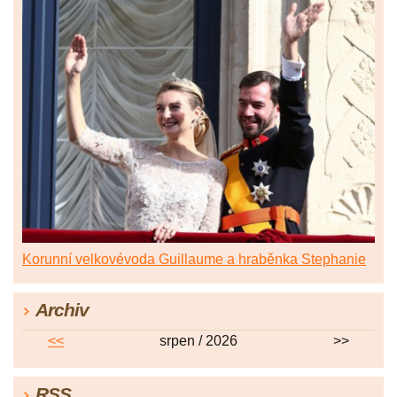
Korunní velkovévoda Guillaume a hraběnka Stephanie
Archiv
<<
srpen / 2026
>>
RSS