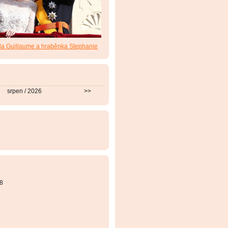
da Guillaume a hraběnka Stephanie
srpen / 2026
>>
8