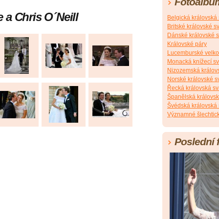
Fotoalbu
 a Chris O´Neill
Belgická královská
Britské královské s
Dánské královské s
Královské páry
Lucemburské velko
Monacká knížecí s
Nizozemská králov
Norské královské s
Řecká královská sv
Španělská královsk
Švédská královská 
Významné šlechtick
Poslední 