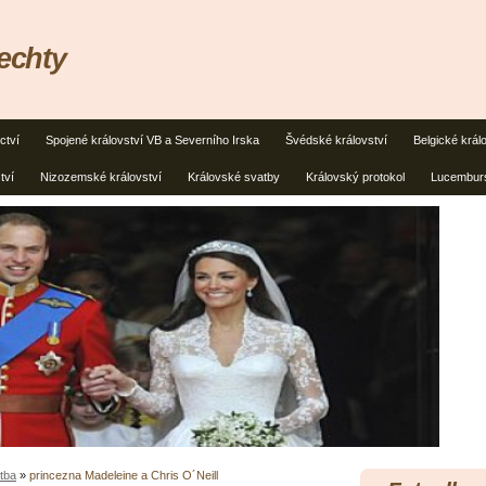
lechty
ctví
Spojené království VB a Severního Irska
Švédské království
Belgické král
tví
Nizozemské království
Královské svatby
Královský protokol
Lucemburs
tba
»
princezna Madeleine a Chris O´Neill