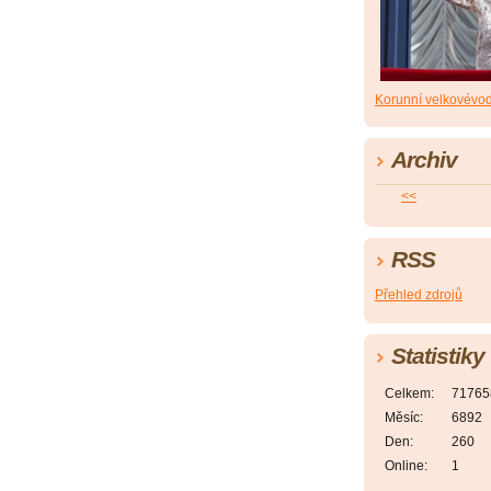
Korunní velkovévo
Archiv
<<
RSS
Přehled zdrojů
Statistiky
Celkem:
71765
Měsíc:
6892
Den:
260
Online:
1