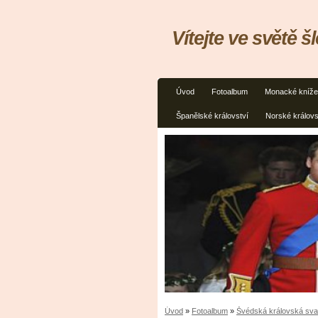
Vítejte ve světě š
Úvod
Fotoalbum
Monacké kníže
Španělské království
Norské královs
Úvod
»
Fotoalbum
»
Švédská královská sva