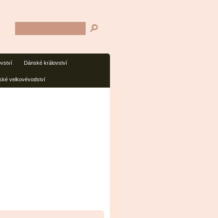
ovství
Dánské království
ké velkovévodství