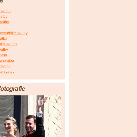
m
 svatba
vatby
vatby
vévodské svatby
vatba
ská svatba
vatby
atba
á svatba
svatba
é svatby
fotografie