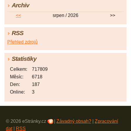
Archiv
<<
srpen / 2026
>>
RSS
Přehled zdrojů
Statistiky
Celkem:
717809
Měsíc:
6718
Den:
187
Online:
3
© 2026 eStránky.cz
|
Závadný obsah?
|
Zpracování
dat
|
RSS