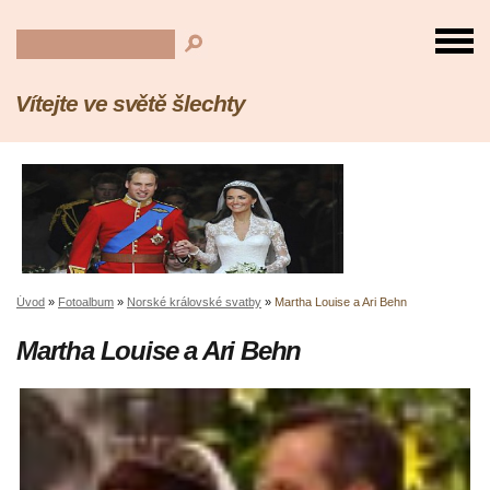
Vítejte ve světě šlechty
Úvod
»
Fotoalbum
»
Norské královské svatby
»
Martha Louise a Ari Behn
Martha Louise a Ari Behn