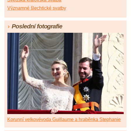
Významné šlechtické svatby
Poslední fotografie
Korunní velkovévoda Guillaume a hraběnka Stephanie