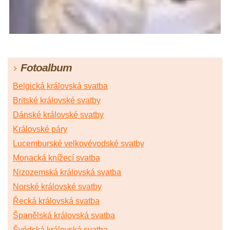
Fotoalbum
Belgická královská svatba
Britské královské svatby
Dánské královské svatby
Královské páry
Lucemburské velkovévodské svatby
Monacká knížecí svatba
Nizozemská královská svatba
Norské královské svatby
Řecká královská svatba
Španělská královská svatba
Švédská královská svatba