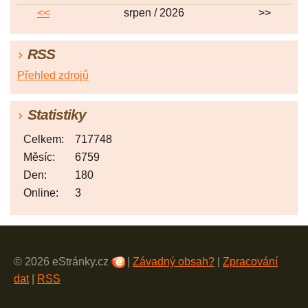
<<
srpen / 2026
>>
RSS
Přehled zdrojů
Statistiky
Celkem:
717748
Měsíc:
6759
Den:
180
Online:
3
© 2026 eStránky.cz
|
Závadný obsah?
|
Zpracování
dat
|
RSS