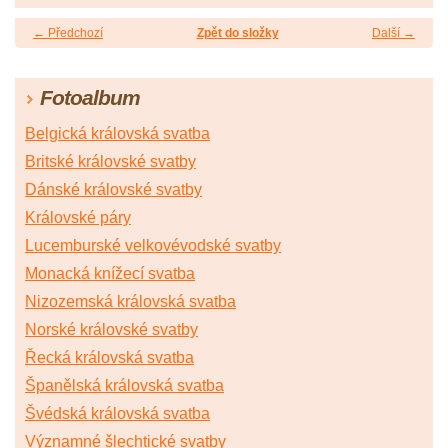
← Předchozí
Zpět do složky
Další →
Fotoalbum
Belgická královská svatba
Britské královské svatby
Dánské královské svatby
Královské páry
Lucemburské velkovévodské svatby
Monacká knížecí svatba
Nizozemská královská svatba
Norské královské svatby
Řecká královská svatba
Španělská královská svatba
Švédská královská svatba
Významné šlechtické svatby