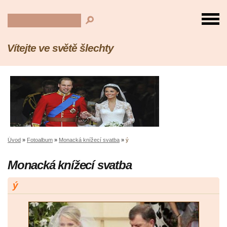
Vítejte ve světě šlechty
Úvod
»
Fotoalbum
»
Monacká knížecí svatba
»
ý
Monacká knížecí svatba
ý