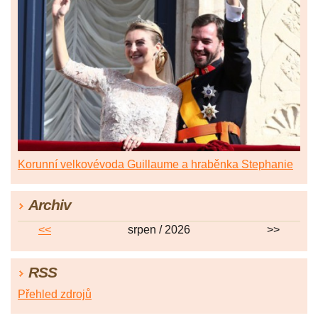
Korunní velkovévoda Guillaume a hraběnka Stephanie
Archiv
<<
srpen / 2026
>>
RSS
Přehled zdrojů