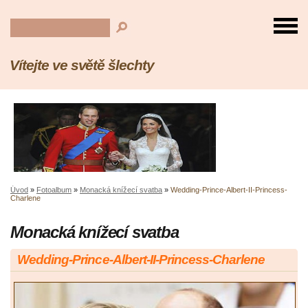
Vítejte ve světě šlechty
Úvod
»
Fotoalbum
»
Monacká knížecí svatba
»
Wedding-Prince-Albert-II-Princess-
Charlene
Monacká knížecí svatba
Wedding-Prince-Albert-II-Princess-Charlene