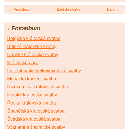
← Předchozí
Zpět do složky
Další →
Fotoalbum
Belgická královská svatba
Britské královské svatby
Dánské královské svatby
Královské páry
Lucemburské velkovévodské svatby
Monacká knížecí svatba
Nizozemská královská svatba
Norské královské svatby
Řecká královská svatba
Španělská královská svatba
Švédská královská svatba
Významné šlechtické svatby