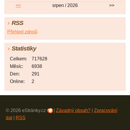
<<
srpen / 2026
>>
RSS
Přehled zdrojů
Statistiky
Celkem:
717628
Měsíc:
6938
Den:
291
Online:
2
© 2026 eStránky.cz
|
Závadný obsah?
|
Zpracování
dat
|
RSS