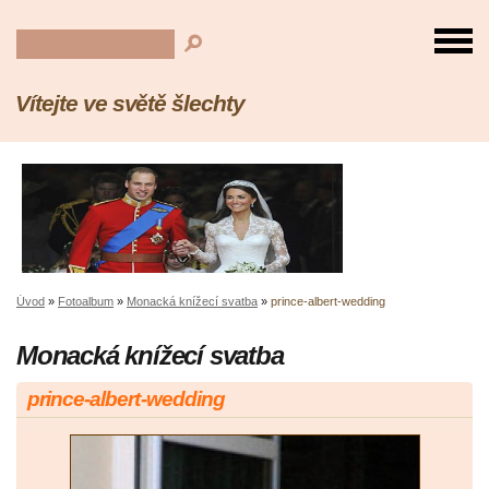
Vítejte ve světě šlechty
Úvod
»
Fotoalbum
»
Monacká knížecí svatba
»
prince-albert-wedding
Monacká knížecí svatba
prince-albert-wedding