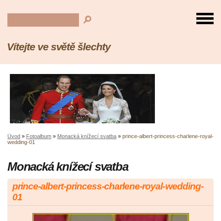
Vítejte ve světě šlechty
Úvod
»
Fotoalbum
»
Monacká knížecí svatba
»
prince-albert-princess-charlene-royal-
wedding-01
Monacká knížecí svatba
prince-albert-princess-charlene-royal-wedding-
01