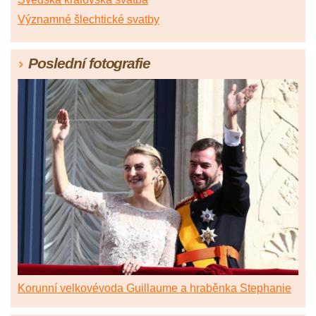
Významné šlechtické svatby
Poslední fotografie
Korunní velkovévoda Guillaume a hraběnka Stephanie