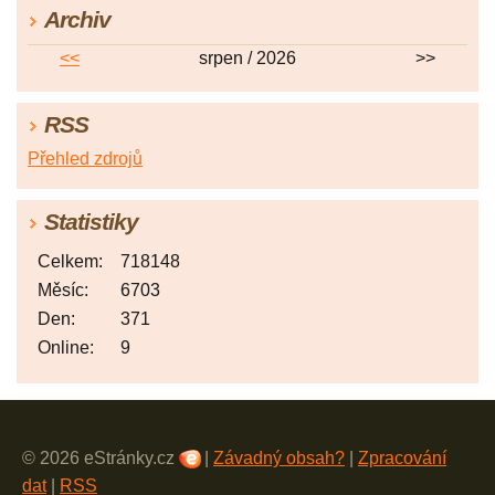
Archiv
<<
srpen / 2026
>>
RSS
Přehled zdrojů
Statistiky
Celkem:
718148
Měsíc:
6703
Den:
371
Online:
9
© 2026 eStránky.cz
|
Závadný obsah?
|
Zpracování
dat
|
RSS