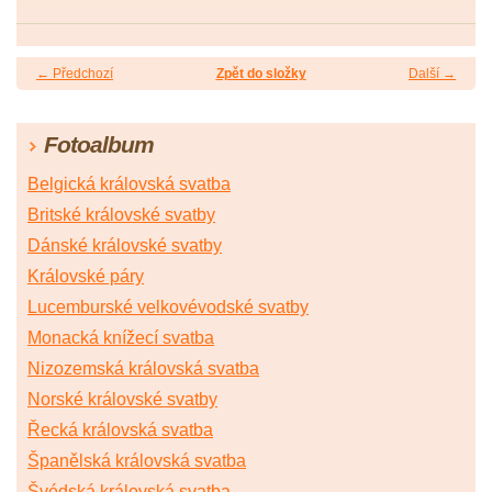
← Předchozí
Zpět do složky
Další →
Fotoalbum
Belgická královská svatba
Britské královské svatby
Dánské královské svatby
Královské páry
Lucemburské velkovévodské svatby
Monacká knížecí svatba
Nizozemská královská svatba
Norské královské svatby
Řecká královská svatba
Španělská královská svatba
Švédská královská svatba