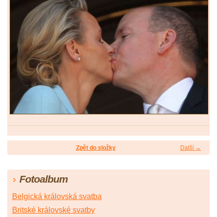
Zpět do složky
Další →
Fotoalbum
Belgická královská svatba
Britské královské svatby