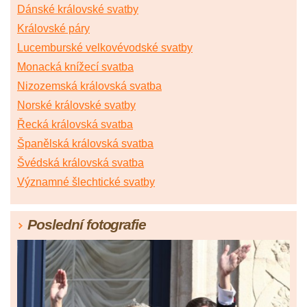
Dánské královské svatby
Královské páry
Lucemburské velkovévodské svatby
Monacká knížecí svatba
Nizozemská královská svatba
Norské královské svatby
Řecká královská svatba
Španělská královská svatba
Švédská královská svatba
Významné šlechtické svatby
Poslední fotografie