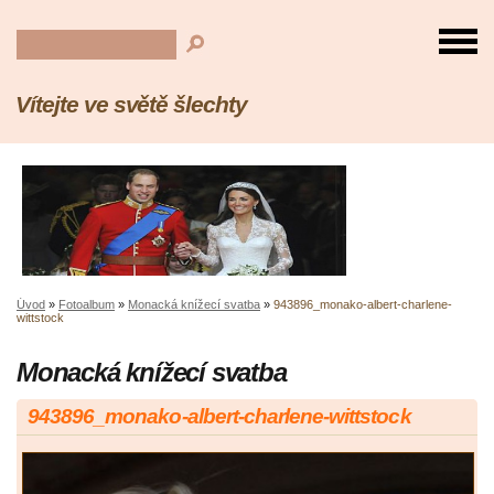
Vítejte ve světě šlechty
Úvod
»
Fotoalbum
»
Monacká knížecí svatba
»
943896_monako-albert-charlene-
wittstock
Monacká knížecí svatba
943896_monako-albert-charlene-wittstock