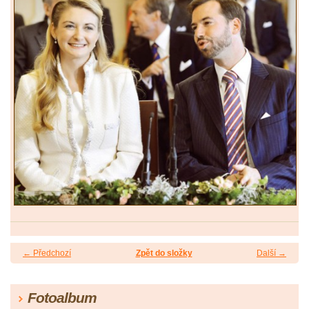
← Předchozí
Zpět do složky
Další →
Fotoalbum