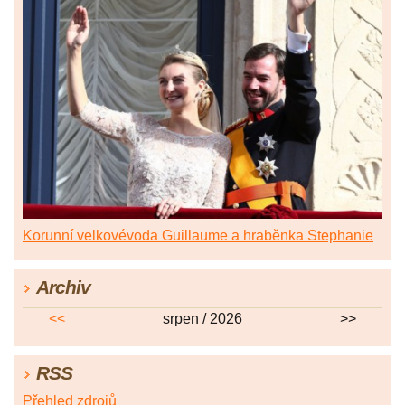
Korunní velkovévoda Guillaume a hraběnka Stephanie
Archiv
<<
srpen / 2026
>>
RSS
Přehled zdrojů