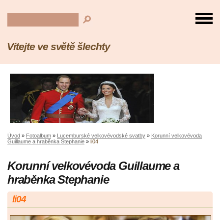
Vítejte ve světě šlechty
Úvod
»
Fotoalbum
»
Lucemburské velkovévodské svatby
»
Korunní velkovévoda
Guillaume a hraběnka Stephanie
»
li04
Korunní velkovévoda Guillaume a
hraběnka Stephanie
li04