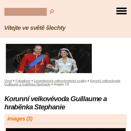
Vítejte ve světě šlechty
Úvod
»
Fotoalbum
»
Lucemburské velkovévodské svatby
»
Korunní velkovévoda
Guillaume a hraběnka Stephanie
»
images (3)
Korunní velkovévoda Guillaume a
hraběnka Stephanie
images (3)