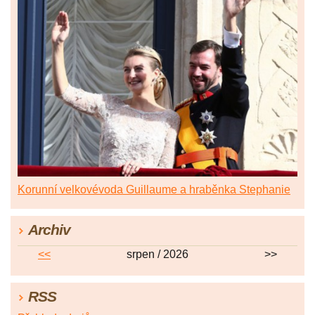
Korunní velkovévoda Guillaume a hraběnka Stephanie
Archiv
<<
srpen / 2026
>>
RSS