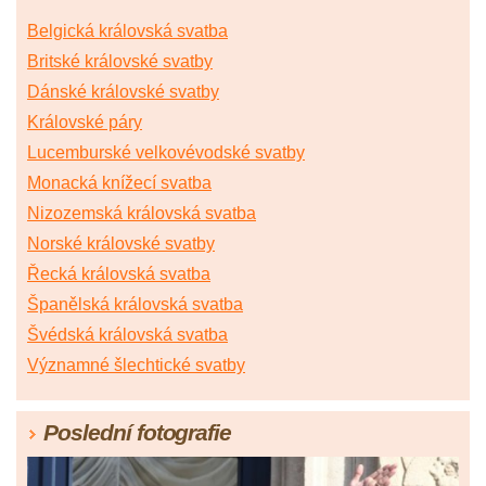
Belgická královská svatba
Britské královské svatby
Dánské královské svatby
Královské páry
Lucemburské velkovévodské svatby
Monacká knížecí svatba
Nizozemská královská svatba
Norské královské svatby
Řecká královská svatba
Španělská královská svatba
Švédská královská svatba
Významné šlechtické svatby
Poslední fotografie