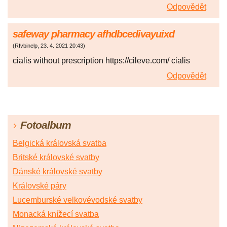
Odpovědět
safeway pharmacy afhdbcedivayuixd
(
Rfvbinelp
,
23. 4. 2021
20:43
)
cialis without prescription https://cileve.com/ cialis
Odpovědět
Fotoalbum
Belgická královská svatba
Britské královské svatby
Dánské královské svatby
Královské páry
Lucemburské velkovévodské svatby
Monacká knížecí svatba