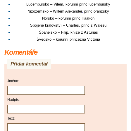
Lucembursko
–
Vilém, korunní princ lucemburský
Nizozemsko
– Willem Alexander
,
princ oranžsk
ý
Norsko
– korunní princ
Haakon
Spojené království
–
Charles, princ z Walesu
Španělsko
–
Filip, kníže z Asturias
Švédsko
–
korunní princezna Victoria
Komentáře
Přidat komentář
Jméno:
Nadpis:
Text: