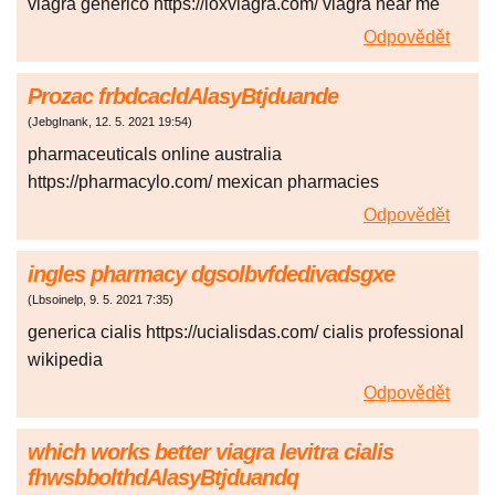
viagra generico https://loxviagra.com/ viagra near me
Odpovědět
Prozac frbdcacldAlasyBtjduande
(
JebgInank
,
12. 5. 2021
19:54
)
pharmaceuticals online australia
https://pharmacylo.com/ mexican pharmacies
Odpovědět
ingles pharmacy dgsolbvfdedivadsgxe
(
Lbsoinelp
,
9. 5. 2021
7:35
)
generica cialis https://ucialisdas.com/ cialis professional
wikipedia
Odpovědět
which works better viagra levitra cialis
fhwsbbolthdAlasyBtjduandq