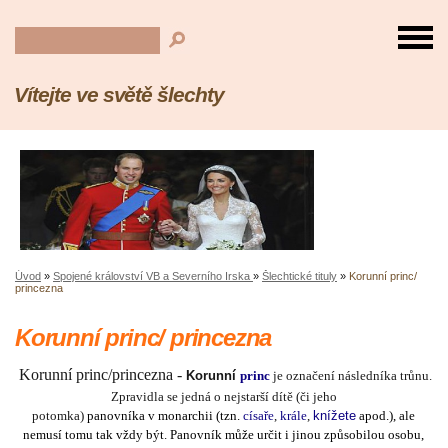
Vítejte ve světě šlechty
Úvod
»
Spojené království VB a Severního Irska
»
Šlechtické tituly
»
Korunní princ/
princezna
Korunní princ/ princezna
Korunní princ/princezna -
Korunní
princ
je označení následníka trůnu.
Zpravidla se jedná o nejstarší dítě (či jeho
potomka)
panovníka
v
monarchii
(tzn.
císaře
,
krále
,
knížete
apod.), ale
nemusí tomu tak vždy být.
Panovník
může určit i jinou způsobilou osobu,