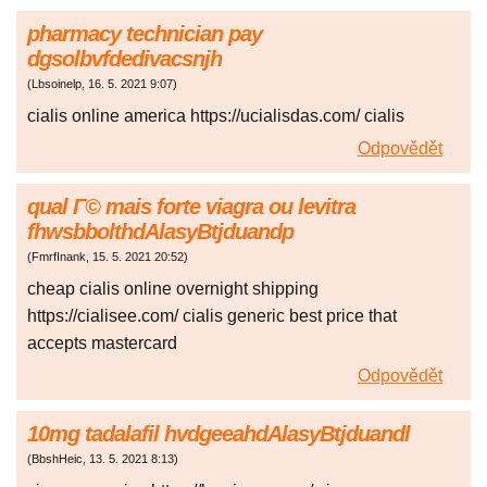
pharmacy technician pay
dgsolbvfdedivacsnjh
(
Lbsoinelp
,
16. 5. 2021
9:07
)
cialis online america https://ucialisdas.com/ cialis
Odpovědět
qual Г© mais forte viagra ou levitra
fhwsbbolthdAlasyBtjduandp
(
FmrfInank
,
15. 5. 2021
20:52
)
cheap cialis online overnight shipping
https://cialisee.com/ cialis generic best price that
accepts mastercard
Odpovědět
10mg tadalafil hvdgeeahdAlasyBtjduandl
(
BbshHeic
,
13. 5. 2021
8:13
)