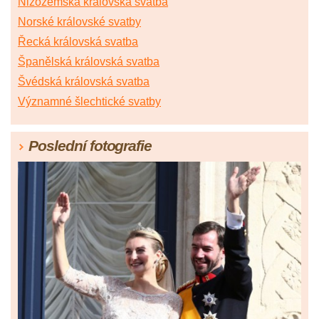
Nizozemská královská svatba
Norské královské svatby
Řecká královská svatba
Španělská královská svatba
Švédská královská svatba
Významné šlechtické svatby
Poslední fotografie