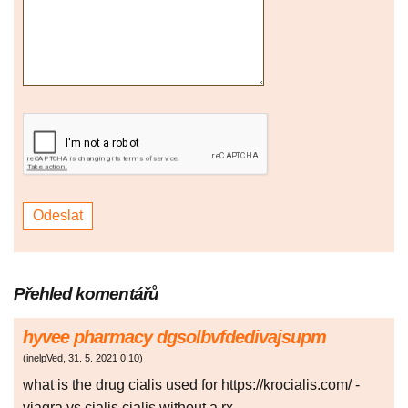
Přehled komentářů
hyvee pharmacy dgsolbvfdedivajsupm
(
inelpVed
,
31. 5. 2021
0:10
)
what is the drug cialis used for https://krocialis.com/ -
viagra vs cialis cialis without a rx