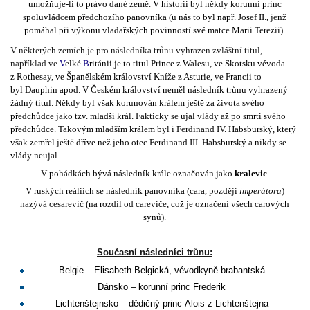
umožňuje-li to právo dané země. V historii byl někdy korunní princ
spoluvládcem předchozího panovníka (u nás to byl např.
Josef II.
, jenž
pomáhal při výkonu vladařských povinností své matce
Marii Terezii
).
V některých zemích je pro následníka trůnu vyhrazen zvláštní titul,
například ve
V
elké
B
ritánii
je to titul
Prince z Walesu
, ve
Skotsku
vévoda
z Rothesay
, ve
Španělském království
Kníže z Asturie
, ve
Francii
to
byl
Dauphin
apod. V
Českém království
neměl následník trůnu vyhrazený
žádný titul. Někdy byl však korunován králem ještě za života svého
předchůdce jako tzv. mladší král. Fakticky se ujal vlády až po smrti svého
předchůdce. Takovým mladším králem byl i
Ferdinand IV. Habsburský
, který
však zemřel ještě dříve než jeho otec
Ferdinand III. Habsburský
a nikdy se
vlády neujal.
V
pohádkách
bývá následník krále označován jako
kralevic
.
V ruských reáliích se následník panovníka (
cara
, později
imperátora
)
nazývá
cesarevič
(na rozdíl od careviče, což je označení všech carových
synů).
Současní následníci trůnu:
Belgie
–
Elisabeth Belgická, vévodkyně brabantská
Dánsko
–
korunní princ Frederik
Lichtenštejnsko
– dědičný princ
Alois z Lichtenštejna