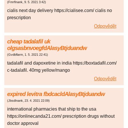
(
FmrfInank
,
9. 5. 2021
3:42
)
cialis next day delivery https://cialisee.com/ cialis no
prescription
Odpovědět
cheap tadalafil uk
olgsasbnvoegfdAlasyBtjduandw
(
Gvdbflarm
,
1. 5. 2021
22:41
)
tadalafil and dapoxetine in india https://boxtadafil.com/
c-tadalafil. 40mg yellow/mango
Odpovědět
expired levitra fbdcacldAlasyBtjduandw
(
JbsdInank
,
23. 4. 2021
22:09
)
international pharmacies that ship to the usa
https://onlinecanda21.com/ prescription drugs without
doctor approval