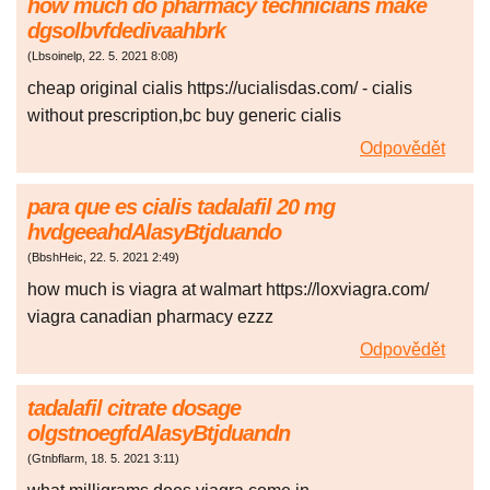
how much do pharmacy technicians make
dgsolbvfdedivaahbrk
(
Lbsoinelp
,
22. 5. 2021
8:08
)
cheap original cialis https://ucialisdas.com/ - cialis
without prescription,bc buy generic cialis
Odpovědět
para que es cialis tadalafil 20 mg
hvdgeeahdAlasyBtjduando
(
BbshHeic
,
22. 5. 2021
2:49
)
how much is viagra at walmart https://loxviagra.com/
viagra canadian pharmacy ezzz
Odpovědět
tadalafil citrate dosage
olgstnoegfdAlasyBtjduandn
(
Gtnbflarm
,
18. 5. 2021
3:11
)