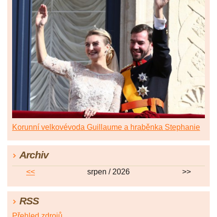
Korunní velkovévoda Guillaume a hraběnka Stephanie
Archiv
<<
srpen / 2026
>>
RSS
Přehled zdrojů