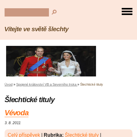
Vítejte ve světě šlechty
Úvod
»
Spojené království VB a Severního Irska
»
Šlechtické tituly
Šlechtické tituly
Vévoda
3. 8. 2011
Celý příspěvek
|
Rubrika:
Šlechtické tituly
|