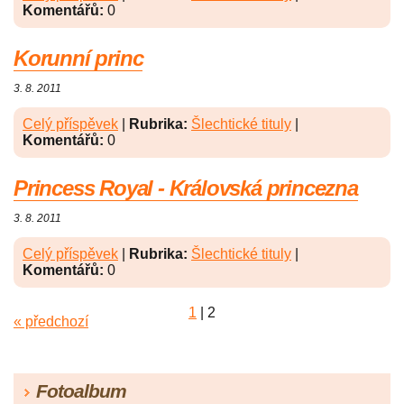
Komentářů:
0
Korunní princ
3. 8. 2011
Celý příspěvek
|
Rubrika:
Šlechtické tituly
|
Komentářů:
0
Princess Royal - Královská princezna
3. 8. 2011
Celý příspěvek
|
Rubrika:
Šlechtické tituly
|
Komentářů:
0
1
|
2
« předchozí
Fotoalbum