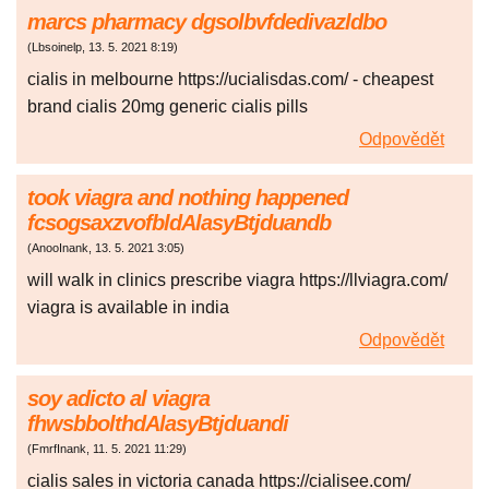
marcs pharmacy dgsolbvfdedivazldbo
(
Lbsoinelp
,
13. 5. 2021
8:19
)
cialis in melbourne https://ucialisdas.com/ - cheapest
brand cialis 20mg generic cialis pills
Odpovědět
took viagra and nothing happened
fcsogsaxzvofbldAlasyBtjduandb
(
AnooInank
,
13. 5. 2021
3:05
)
will walk in clinics prescribe viagra https://llviagra.com/
viagra is available in india
Odpovědět
soy adicto al viagra
fhwsbbolthdAlasyBtjduandi
(
FmrfInank
,
11. 5. 2021
11:29
)
cialis sales in victoria canada https://cialisee.com/