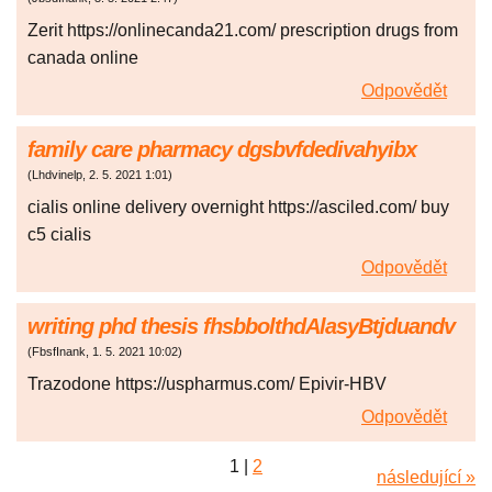
Zerit https://onlinecanda21.com/ prescription drugs from
canada online
Odpovědět
family care pharmacy dgsbvfdedivahyibx
(
Lhdvinelp
,
2. 5. 2021
1:01
)
cialis online delivery overnight https://asciled.com/ buy
c5 cialis
Odpovědět
writing phd thesis fhsbbolthdAlasyBtjduandv
(
FbsfInank
,
1. 5. 2021
10:02
)
Trazodone https://uspharmus.com/ Epivir-HBV
Odpovědět
1
|
2
následující »