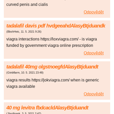
curved penis and cialis
Odpovědět
tadalafil davis pdf hvdgeeahdAlasyBtjduandk
(
BbshHeic
,
11. 5. 2021
9:26
)
viagra interactions https://loxviagra.com/ - is viagra
funded by government viagra online prescription
Odpovědět
tadalafil 40mg olgstnoegfdAlasyBtjduandt
(
Gtnbflarm
,
10. 5. 2021
23:48
)
viagra results https://jokviagra.com/ when is generic
viagra available
Odpovědět
40 mg levitra fbdcacldAlasyBtjduandt
(
JbsdInank
,
3. 5. 2021
2:47
)