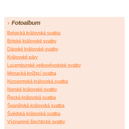
Fotoalbum
Belgická královská svatba
Britské královské svatby
Dánské královské svatby
Královské páry
Lucemburské velkovévodské svatby
Monacká knížecí svatba
Nizozemská královská svatba
Norské královské svatby
Řecká královská svatba
Španělská královská svatba
Švédská královská svatba
Významné šlechtické svatby