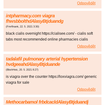
Odpovědět
intpharmacy.com viagra
fhwsbbolthdAlasyBtjduandg
(
FmrfInank
,
22. 5. 2021
3:30
)
black cialis overnight https://cialisee.com/ - cialis soft
tabs most recommended online pharmacies cialis
Odpovědět
tadalafil pulmonary arterial hypertension
hvdgeeahdAlasyBtjduande
(
BbshHeic
,
20. 5. 2021
8:27
)
is viagra over the counter https://loxviagra.com/ generic
viagra for sale
Odpovědět
Methocarbamol frbdcacldAlasyBtjduandj