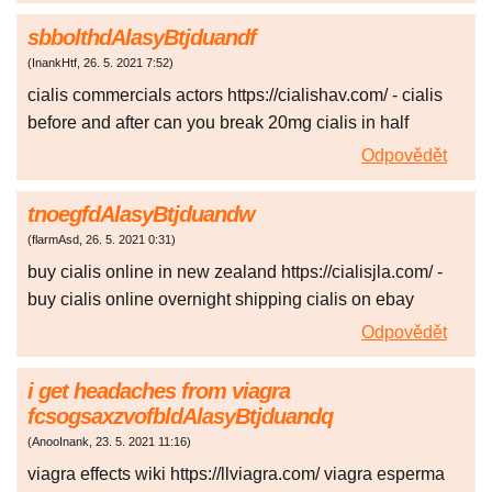
sbbolthdAlasyBtjduandf
(
InankHtf
,
26. 5. 2021
7:52
)
cialis commercials actors https://cialishav.com/ - cialis
before and after can you break 20mg cialis in half
Odpovědět
tnoegfdAlasyBtjduandw
(
flarmAsd
,
26. 5. 2021
0:31
)
buy cialis online in new zealand https://cialisjla.com/ -
buy cialis online overnight shipping cialis on ebay
Odpovědět
i get headaches from viagra
fcsogsaxzvofbldAlasyBtjduandq
(
AnooInank
,
23. 5. 2021
11:16
)
viagra effects wiki https://llviagra.com/ viagra esperma