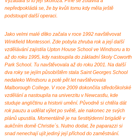
Vyžádala si to její skolióza. Plně se zotavila a
nepředpokládá se, že by kvůli tomu kdy měla ještě
podstoupit další operaci.
Jako velmi malé dítko začala v roce 1992 navštěvovat
Winkfield Montessori. Zde pobyla zhruba rok a její další
vzdělávání zajistila Upton House School ve Windsoru a to
až do roku 1995, kdy nastoupila do základní školy Coworth
Park School. Tu navštěvovala až do roku 2001. Na další
dva roky se jejím působištěm stala Saint Georges School
nedaleko Windsoru a poté pět let navštěvovala
Malborough College. V roce 2009 dokončila středoškolské
vzdělání a nastoupila na univerzitu v Newcastlu, kde
studuje angličtinu a historii umění. Původně si chtěla dát
rok pauzu a udělat výlet po světě, ale nakonec ze svých
plánů upustila. Momentálně je na šestitýdenní brigádě v
aukčním domě Christie´s. Nutno dodat, že paparazzi si
snad nenechají ujít jediný její příchod do zaměstnání.