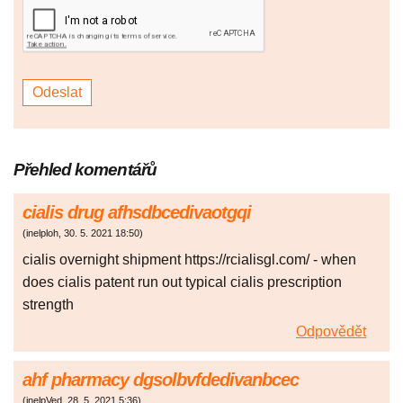
Přehled komentářů
cialis drug afhsdbcedivaotgqi
(
inelploh
,
30. 5. 2021
18:50
)
cialis overnight shipment https://rcialisgl.com/ - when
does cialis patent run out typical cialis prescription
strength
Odpovědět
ahf pharmacy dgsolbvfdedivanbcec
(
inelpVed
,
28. 5. 2021
5:36
)