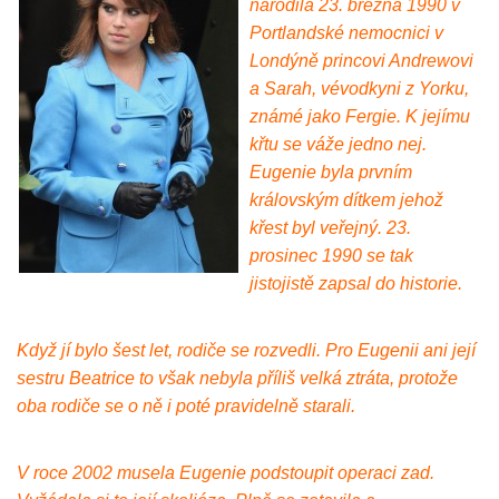
narodila 23. března 1990 v
Portlandské nemocnici v
Londýně princovi Andrewovi
a Sarah, vévodkyni z Yorku,
známé jako Fergie. K jejímu
křtu se váže jedno nej.
Eugenie byla prvním
královským dítkem jehož
křest byl veřejný. 23.
prosinec 1990 se tak
jistojistě zapsal do historie.
Když jí bylo šest let, rodiče se rozvedli. Pro Eugenii ani její
sestru Beatrice to však nebyla příliš velká ztráta, protože
oba rodiče se o ně i poté pravidelně starali.
V roce 2002 musela Eugenie podstoupit operaci zad.