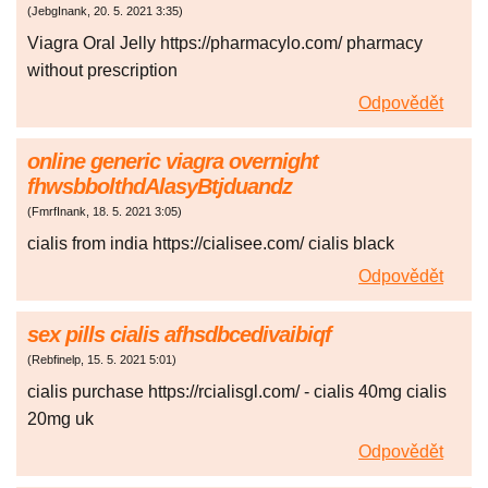
(
JebgInank
,
20. 5. 2021
3:35
)
Viagra Oral Jelly https://pharmacylo.com/ pharmacy
without prescription
Odpovědět
online generic viagra overnight
fhwsbbolthdAlasyBtjduandz
(
FmrfInank
,
18. 5. 2021
3:05
)
cialis from india https://cialisee.com/ cialis black
Odpovědět
sex pills cialis afhsdbcedivaibiqf
(
Rebfinelp
,
15. 5. 2021
5:01
)
cialis purchase https://rcialisgl.com/ - cialis 40mg cialis
20mg uk
Odpovědět