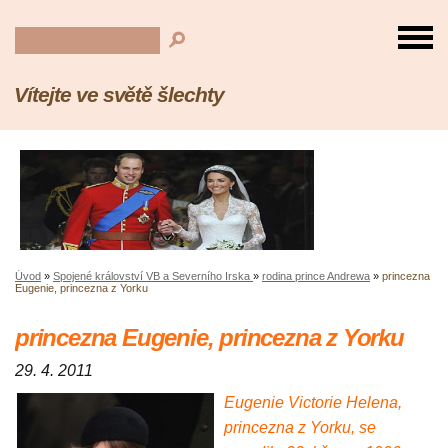
Vítejte ve světě šlechty
Úvod
»
Spojené království VB a Severního Irska
»
rodina prince Andrewa
»
princezna
Eugenie, princezna z Yorku
princezna Eugenie, princezna z Yorku
29. 4. 2011
Eugenie Victorie Helena,
princezna z Yorku, se