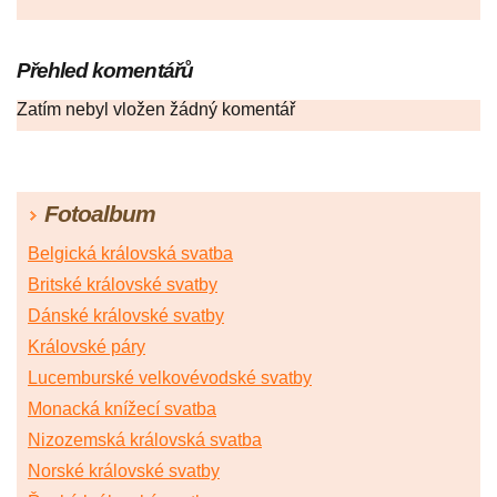
Přehled komentářů
Zatím nebyl vložen žádný komentář
Fotoalbum
Belgická královská svatba
Britské královské svatby
Dánské královské svatby
Královské páry
Lucemburské velkovévodské svatby
Monacká knížecí svatba
Nizozemská královská svatba
Norské královské svatby