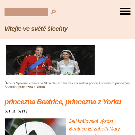
Vítejte ve světě šlechty
Úvod
»
Spojené království VB a Severního Irska
»
rodina prince Andrewa
»
princezna
Beatrice, princezna z Yorku
princezna Beatrice, princezna z Yorku
29. 4. 2011
Její královská výsost
Beatrice Elizabeth Mary,