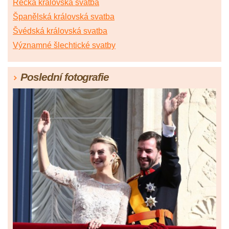
Řecká královská svatba
Španělská královská svatba
Švédská královská svatba
Významné šlechtické svatby
Poslední fotografie