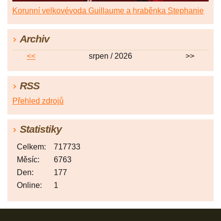
Korunní velkovévoda Guillaume a hraběnka Stephanie
Archiv
<<
srpen / 2026
>>
RSS
Přehled zdrojů
Statistiky
Celkem:
717733
Měsíc:
6763
Den:
177
Online:
1