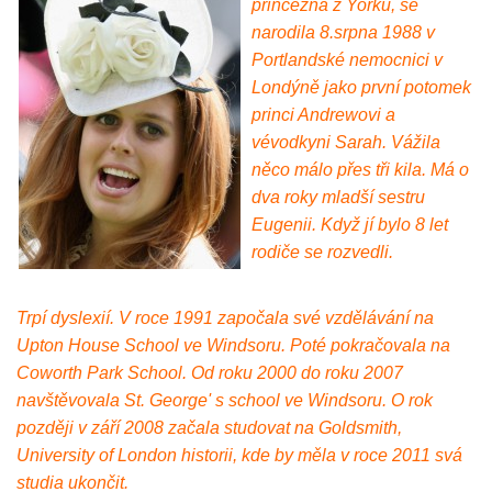
princezna z Yorku, se
narodila 8.srpna 1988 v
Portlandské nemocnici v
Londýně jako první potomek
princi Andrewovi a
vévodkyni Sarah. Vážila
něco málo přes tři kila. Má o
dva roky mladší sestru
Eugenii. Když jí bylo 8 let
rodiče se rozvedli.
Trpí dyslexií. V roce 1991 započala své vzdělávání na
Upton House School ve Windsoru. Poté pokračovala na
Coworth Park School. Od roku 2000 do roku 2007
navštěvovala St. George' s school ve Windsoru. O rok
později v září 2008 začala studovat na Goldsmith,
University of London historii, kde by měla v roce 2011 svá
studia ukončit.