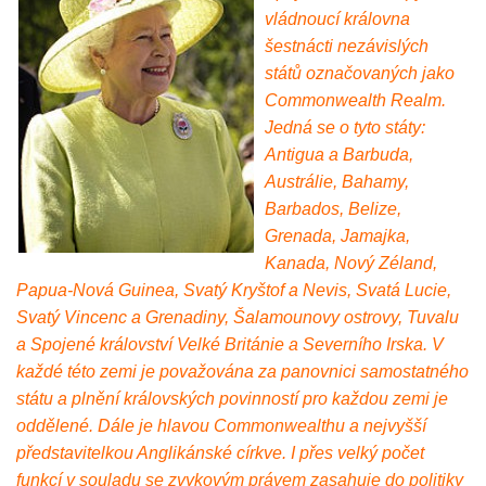
vládnoucí královna
šestnácti nezávislých
států označovaných jako
Commonwealth Realm.
Jedná se o tyto státy:
Antigua a Barbuda,
Austrálie, Bahamy,
Barbados, Belize,
Grenada, Jamajka,
Kanada, Nový Zéland,
Papua-Nová Guinea, Svatý Kryštof a Nevis, Svatá Lucie,
Svatý Vincenc a Grenadiny, Šalamounovy ostrovy, Tuvalu
a Spojené království Velké Británie a Severního Irska. V
každé této zemi je považována za panovnici samostatného
státu a plnění královských povinností pro každou zemi je
oddělené. Dále je hlavou Commonwealthu a nejvyšší
představitelkou Anglikánské církve. I přes velký počet
funkcí v souladu se zvykovým právem zasahuje do politiky