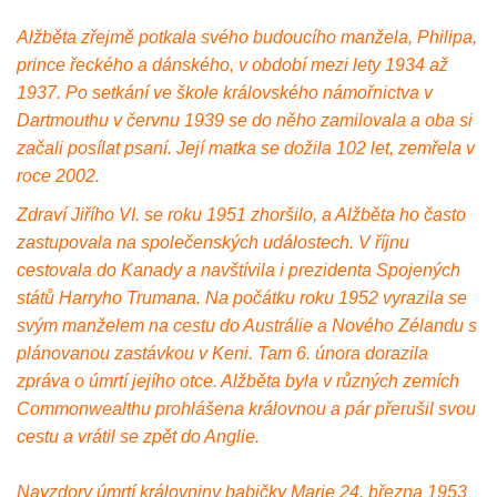
Alžběta zřejmě potkala svého budoucího manžela, Philipa,
prince řeckého a dánského, v období mezi lety 1934 až
1937. Po setkání ve škole královského námořnictva v
Dartmouthu v červnu 1939 se do něho zamilovala a oba si
začali posílat psaní. Její matka se dožila 102 let, zemřela v
roce 2002.
Zdraví Jiřího VI. se roku 1951 zhoršilo, a Alžběta ho často
zastupovala na společenských událostech. V říjnu
cestovala do Kanady a navštívila i prezidenta Spojených
států Harryho Trumana. Na počátku roku 1952 vyrazila se
svým manželem na cestu do Austrálie a Nového Zélandu s
plánovanou zastávkou v Keni. Tam 6. února dorazila
zpráva o úmrtí jejího otce. Alžběta byla v různých zemích
Commonwealthu prohlášena královnou a pár přerušil svou
cestu a vrátil se zpět do Anglie.
Navzdory úmrtí královniny babičky Marie 24. března 1953