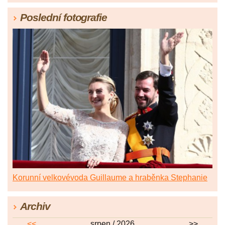
Poslední fotografie
Korunní velkovévoda Guillaume a hraběnka Stephanie
Archiv
<<
srpen / 2026
>>