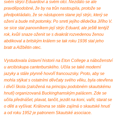
svém strýci Eduardovi a svém otci. Nezdálo se ale
pravděpodobné, že by na trůn nastoupila, protože se
předpokládalo, že se nástupcem stane její strýc, který se
ožení a bude mít potomky. Po smrti jejího dědečka Jiřího V.
se sice stal panovníkem její strýc Eduard, ale ještě tentýž
rok, kvůli snaze oženit se s dvakrát rozvedenou ženou
abdikoval a britským králem se tak roku 1936 stal jeho
bratr a Alžbětin otec.
Vystudovala ústavní historii na Eton College a náboženství
u arcibiskupa canterburského. Učila se také moderní
jazyky a stále plynně hovoří francouzsky. Proto, aby se
mohla stýkat s ostatními děvčaty svého věku, byla otevřena
i dívčí škola (založená na principu podobném skautskému
hnutí) organizovaná Buckinghamským palácem. Zde se
učila přednášet, plavat, tančit, jezdit na koni, vařit, starat se
o děti a vyšívat. Královna se stále zajímá o skautské hnutí
a od roku 1952 je patronem Skautské asociace.