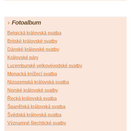
Fotoalbum
Belgická královská svatba
Britské královské svatby
Dánské královské svatby
Královské páry
Lucemburské velkovévodské svatby
Monacká knížecí svatba
Nizozemská královská svatba
Norské královské svatby
Řecká královská svatba
Španělská královská svatba
Švédská královská svatba
Významné šlechtické svatby