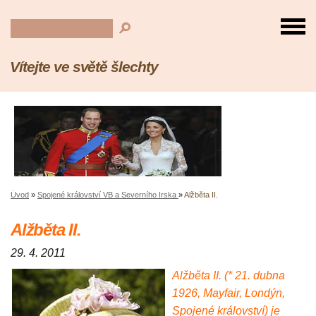
Vítejte ve světě šlechty
Úvod
»
Spojené království VB a Severního Irska
»
Alžběta II.
Alžběta II.
29. 4. 2011
Alžběta II. (* 21. dubna
1926, Mayfair, Londýn,
Spojené království) je