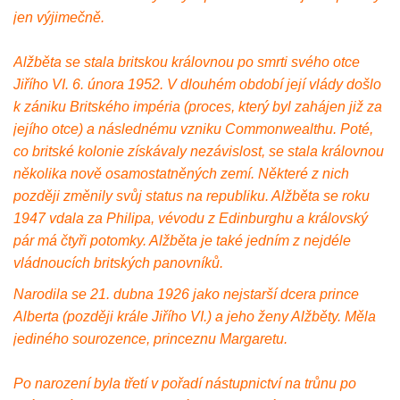
jen výjimečně.
Alžběta se stala britskou královnou po smrti svého otce
Jiřího VI. 6. února 1952. V dlouhém období její vlády došlo
k zániku Britského impéria (proces, který byl zahájen již za
jejího otce) a následnému vzniku Commonwealthu. Poté,
co britské kolonie získávaly nezávislost, se stala královnou
několika nově osamostatněných zemí. Některé z nich
později změnily svůj status na republiku. Alžběta se roku
1947 vdala za Philipa, vévodu z Edinburghu a královský
pár má čtyři potomky. Alžběta je také jedním z nejdéle
vládnoucích britských panovníků.
Narodila se 21. dubna 1926 jako nejstarší dcera prince
Alberta (později krále Jiřího VI.) a jeho ženy Alžběty. Měla
jediného sourozence, princeznu Margaretu.
Po narození byla třetí v pořadí nástupnictví na trůnu po