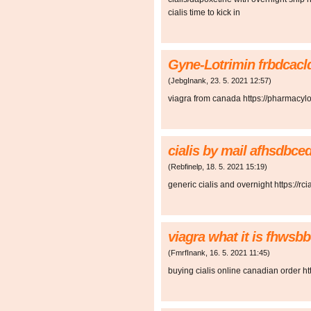
cialis time to kick in
Gyne-Lotrimin frbdcac
(
JebgInank
,
23. 5. 2021
12:57
)
viagra from canada https://pharmacyl
cialis by mail afhsdbc
(
Rebfinelp
,
18. 5. 2021
15:19
)
generic cialis and overnight https://rci
viagra what it is fhwsb
(
FmrfInank
,
16. 5. 2021
11:45
)
buying cialis online canadian order htt