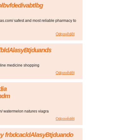
lbvfdedivabtlbg
sdas.com/ safest and most reliable pharmacy to
Odpovědět
fbldAlasyBtjduands
nline medicine shopping
Odpovědět
dia
andm
om/ watermelon natures viagra
Odpovědět
y frbdcacldAlasyBtjduando