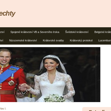
lechty
ctví
Spojené království VB a Severního Irska
Švédské království
Belgické král
tví
Nizozemské království
Královské svatby
Královský protokol
Lucemburs
los I.