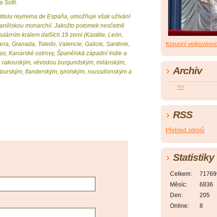
 Sofii.
titulu rey/reina de España, umožňuje však užívání
 španělskou monarchií. Jakožto potomek nesčetně
itulárním králem dalších 19 zemí (Kastilie, León,
Korunní velkovévo
rra, Granada, Toledo, Valencie, Galicie, Sardinie,
ras, Kanárské ostrovy, Španělská západní Indie a
ou rakouským, vévodou burgundským, milánským,
Archiv
urským, flanderským, tyrolským, roussillonským a
<<
RSS
Přehled zdrojů
Statistiky
Celkem:
71769
Měsíc:
6836
Den:
205
Online:
8