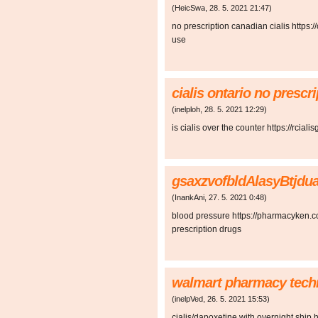
(
HeicSwa
,
28. 5. 2021
21:47
)
no prescription canadian cialis https://
use
cialis ontario no presc
(
inelploh
,
28. 5. 2021
12:29
)
is cialis over the counter https://rcialis
gsaxzvofbldAlasyBtjdu
(
InankAni
,
27. 5. 2021
0:48
)
blood pressure https://pharmacyken.
prescription drugs
walmart pharmacy tech
(
inelpVed
,
26. 5. 2021
15:53
)
cialis/dapoxetine with overnight ship ht