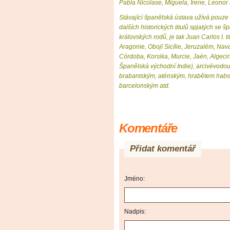
Pabla Nicolase, Miguela, Irene, Leonor a
Stávající španělská ústava užívá pouze 
dalších historických titulů spjatých se
královských rodů, je tak Juan Carlos I. t
Aragonie, Obojí Sicílie, Jeruzalém, Nava
Córdoba, Korsika, Murcie, Jaén, Algeci
Španělská východní Indie), arcivévod
brabantským, aténským, hrabětem habsb
barcelonským atd.
Komentáře
Přidat komentář
Jméno:
Nadpis: