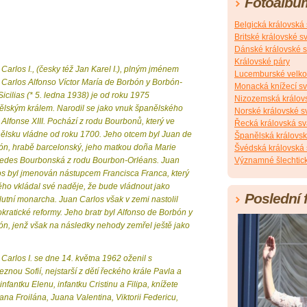
Fotoalbu
Belgická královská
Britské královské s
Dánské královské s
Královské páry
Carlos I., (česky též Jan Karel I.), plným jménem
Lucemburské velko
 Carlos Alfonso Víctor María de Borbón y Borbón-
Monacká knížecí s
icilias (* 5. ledna 1938) je od roku 1975
Nizozemská králov
ělským králem. Narodil se jako vnuk španělského
Norské královské s
 Alfonse XIII. Pochází z rodu Bourbonů, který ve
Řecká královská sv
ělsku vládne od roku 1700. Jeho otcem byl Juan de
Španělská královsk
ón, hrabě barcelonský, jeho matkou doña Marie
Švédská královská 
edes Bourbonská z rodu Bourbon-Orléans. Juan
Významné šlechtick
os byl jmenován nástupcem Francisca Franca, který
ěho vkládal své naděje, že bude vládnout jako
Poslední 
utní monarcha. Juan Carlos však v zemi nastolil
ratické reformy. Jeho bratr byl Alfonso de Borbón y
ón, jenž však na následky nehody zemřel ještě jako
Carlos I. se dne 14. května 1962 oženil s
eznou Sofií, nejstarší z dětí řeckého krále Pavla a
infantku Elenu, infantku Cristinu a Filipa, knížete
na Froilána, Juana Valentina, Viktorii Federicu,