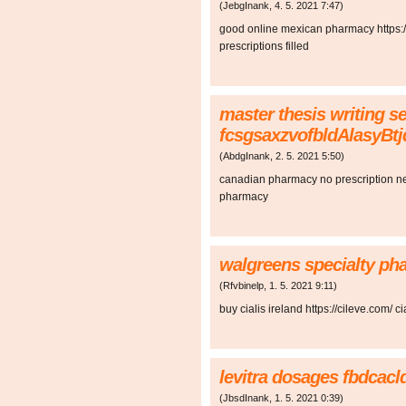
(
JebgInank
,
4. 5. 2021
7:47
)
good online mexican pharmacy https:
prescriptions filled
master thesis writing s
fcsgsaxzvofbldAlasyBt
(
AbdgInank
,
2. 5. 2021
5:50
)
canadian pharmacy no prescription n
pharmacy
walgreens specialty p
(
Rfvbinelp
,
1. 5. 2021
9:11
)
buy cialis ireland https://cileve.com/ cia
levitra dosages fbdcac
(
JbsdInank
,
1. 5. 2021
0:39
)