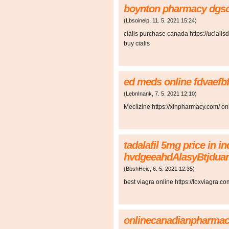
boynton pharmacy dgso
(
Lbsoinelp
,
11. 5. 2021
15:24
)
cialis purchase canada https://uciali
buy cialis
ed meds online fdvaefb
(
LebnInank
,
7. 5. 2021
12:10
)
Meclizine https://xlnpharmacy.com/ o
tadalafil 5mg price in in
hvdgeeahdAlasyBtjdu
(
BbshHeic
,
6. 5. 2021
12:35
)
best viagra online https://loxviagra.c
onlinecanadianpharmac