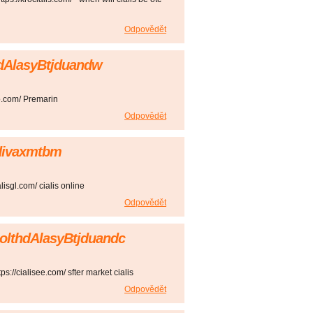
Odpovědět
ldAlasyBtjduandw
o.com/ Premarin
Odpovědět
edivaxmtbm
alisgl.com/ cialis online
Odpovědět
bolthdAlasyBtjduandc
ps://cialisee.com/ sfter market cialis
Odpovědět