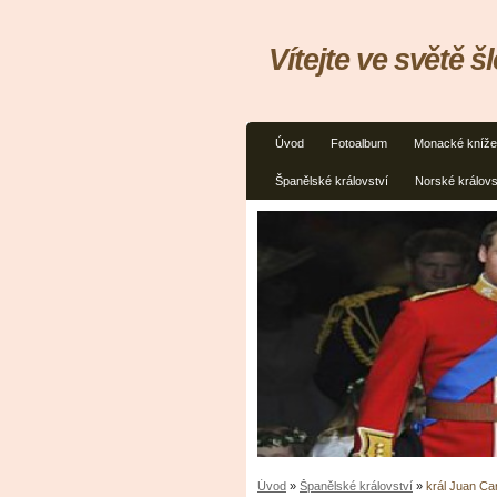
Vítejte ve světě š
Úvod
Fotoalbum
Monacké kníže
Španělské království
Norské královs
Úvod
»
Španělské království
»
král Juan Car