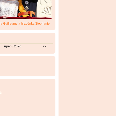
da Guillaume a hraběnka Stephanie
srpen / 2026
>>
9