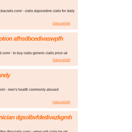
ckacialis.com/ - cialis dapoxetine cialis for daily
Odpovědět
ription afhsdbcedivaswpfh
gl.com/ - to buy cialis generic cialis price uk
Odpovědět
andy
com/ - men's health commonly abused
Odpovědět
nician dgsolbvfdedivazkgmh
tps://krocialis.com/ - when will cialis be otc