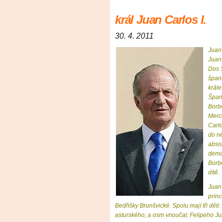
král Juan Carlos I.
30. 4. 2011
Juan 
Juan
Dos S
špan
krále
Špan
Borb
Merc
Carl
do n
absol
demok
Borb
dítě.
Juan 
princ
Bedřišky Brunšvické. Spolu mají tři děti: 
asturského; a osm vnoučat: Felipeho Jua