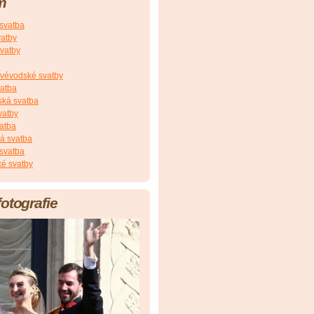
m
 svatba
vatby
vatby
vévodské svatby
vatba
ská svatba
vatby
atba
á svatba
svatba
é svatby
fotografie