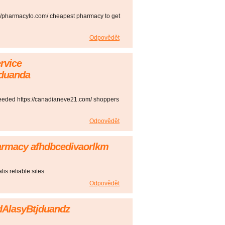
//pharmacylo.com/ cheapest pharmacy to get
Odpovědět
ervice
jduanda
eeded https://canadianeve21.com/ shoppers
Odpovědět
harmacy afhdbcedivaorlkm
lis reliable sites
Odpovědět
ldAlasyBtjduandz