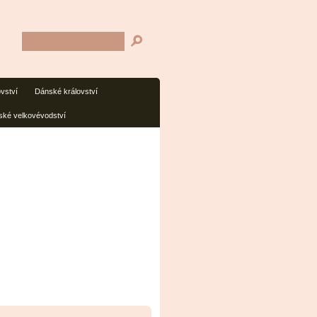
ovství
Dánské království
ké velkovévodství