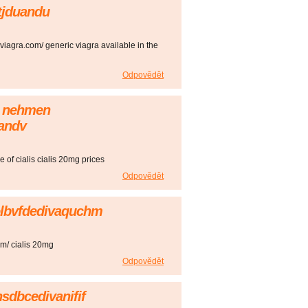
tjduandu
llviagra.com/ generic viagra available in the
Odpovědět
ub nehmen
andv
ce of cialis cialis 20mg prices
Odpovědět
olbvfdedivaquchm
com/ cialis 20mg
Odpovědět
hsdbcedivanifif