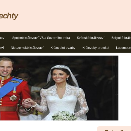
lechty
ctví
Spojené království VB a Severního Irska
Švédské království
Belgické král
tví
Nizozemské království
Královské svatby
Královský protokol
Lucemburs