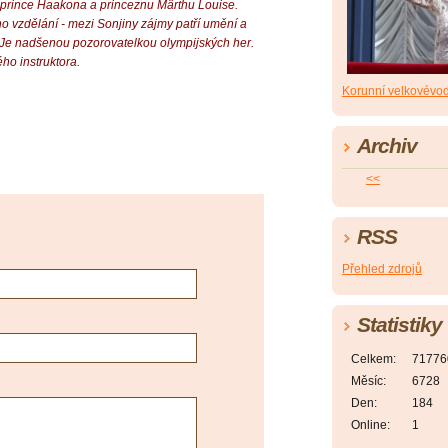
o prince Haakona a princeznu Märthu Louise.
o vzdělání - mezi Sonjiny zájmy patří umění a
. Je nadšenou pozorovatelkou olympijských her.
ho instruktora.
Korunní velkovévo
Archiv
<<
RSS
Přehled zdrojů
Statistiky
Celkem:
71776
Měsíc:
6728
Den:
184
Online:
1