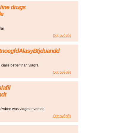
line drugs
de
tin
Odpovědět
gstnoegfdAlasyBtjduandd
 cialis better than viagra
Odpovědět
lafil
ndt
m/ when was viagra invented
Odpovědět