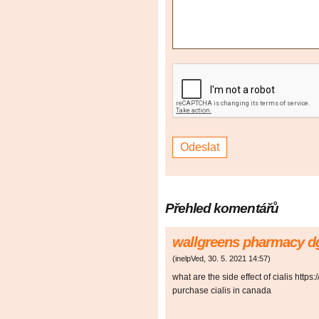
Přehled komentářů
wallgreens pharmacy d
(
inelpVed
,
30. 5. 2021
14:57
)
what are the side effect of cialis https:
purchase cialis in canada