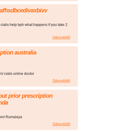
g afhsdbcedivaxbivv
oes cialis help bph what happens if you take 2
Odpovědět
ption australia
m/ cialis online doctor
Odpovědět
ut prior prescription
nda
com/ Rumalaya
Odpovědět