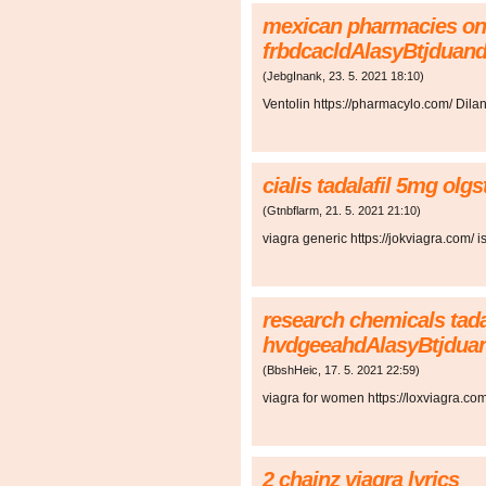
mexican pharmacies on
frbdcacldAlasyBtjduan
(
JebgInank
,
23. 5. 2021
18:10
)
Ventolin https://pharmacylo.com/ Dilan
cialis tadalafil 5mg ol
(
Gtnbflarm
,
21. 5. 2021
21:10
)
viagra generic https://jokviagra.com/ is
research chemicals tada
hvdgeeahdAlasyBtjdua
(
BbshHeic
,
17. 5. 2021
22:59
)
viagra for women https://loxviagra.co
2 chainz viagra lyrics