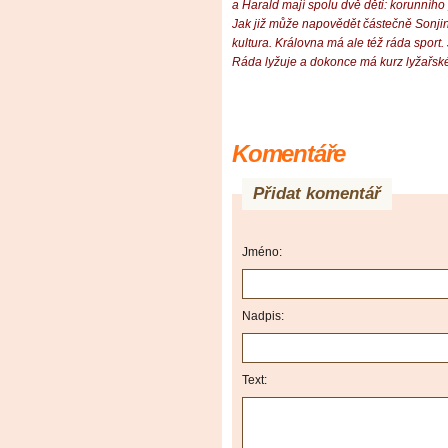
a Harald mají spolu dvě děti: korunníh
Jak již může napovědět částečně Sonjin
kultura. Královna má ale též ráda sport
Ráda lyžuje a dokonce má kurz lyžařské
Komentáře
Přidat komentář
Jméno:
Nadpis:
Text: