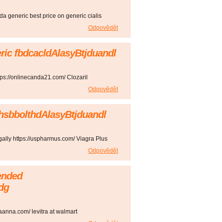
nada generic best price on generic cialis
Odpovědět
neric fbdcacldAlasyBtjduandl
ps://onlinecanda21.com/ Clozaril
Odpovědět
 fhsbbolthdAlasyBtjduandl
gally https://uspharmus.com/ Viagra Plus
Odpovědět
ended
dg
traanna.com/ levitra at walmart