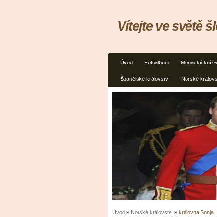
Vítejte ve světě š
Úvod
Fotoalbum
Monacké kníže
Španělské království
Norské královs
Úvod
»
Norské království
»
královna Sonja