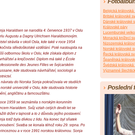
Fotoalbu
Belgická královská
Britské královské s
Dánské královské s
Královské páry
nja Haraldsen se narodila 4. července 1937 v Oslu
Lucemburské velko
rlu Augustu a Dagny Ulrichsen Haraldsonovým.
Monacká knížecí s
tství strávila v okolí Osla, kde také v roce 1954
Nizozemská králov
kočnila středoškolské vzdělání. Poté nastoupila na
Norské královské s
šší odbornou školu v Oslu, kde získala diplom z
Řecká královská sv
vrhářství a krejčovství. Diplom má také z École
Španělská královsk
ofessionelle des Jeunes Filles ve švýcarském
Švédská královská 
ussane, kde studovala návrhářství, sociologii a
Významné šlechtick
tnictví.
 návratu do Norska Sonja pokračovala ve studiích
Poslední 
 norské univerzitě v Oslu, kde studovala historie
ění, angličtinu a farncouzštinu.
roce 1959 se seznámila s norským korunním
incem Haraldem. Svůj vztah celých devět let se
ažili držet v tajnosti a to z důvodu jejího postavení.
nja totiž byla dívkou z lidu. Na konec byl sňatek
oubení. Svatba se konala téhož roku 29. srpna. Po
princeznou a v roce 1991 norskou královnou. Sonja