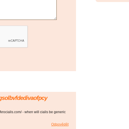
gsolbvfdedivaofpcy
//krocialis.com/ - when will cialis be generic
Odpovědět