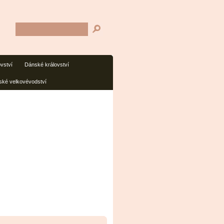
ovství
Dánské království
ké velkovévodství