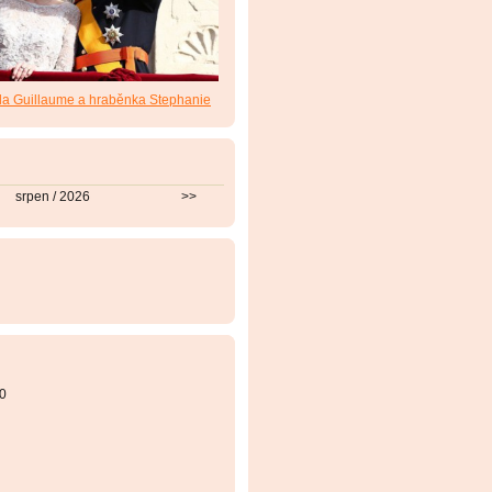
da Guillaume a hraběnka Stephanie
srpen / 2026
>>
0