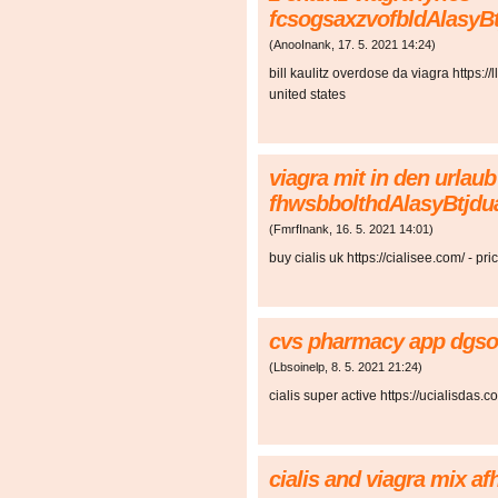
fcsogsaxzvofbldAlasyB
(
AnooInank
,
17. 5. 2021
14:24
)
bill kaulitz overdose da viagra https://
united states
viagra mit in den urla
fhwsbbolthdAlasyBtjdu
(
FmrfInank
,
16. 5. 2021
14:01
)
buy cialis uk https://cialisee.com/ - pri
cvs pharmacy app dgs
(
Lbsoinelp
,
8. 5. 2021
21:24
)
cialis super active https://ucialisdas.
cialis and viagra mix af