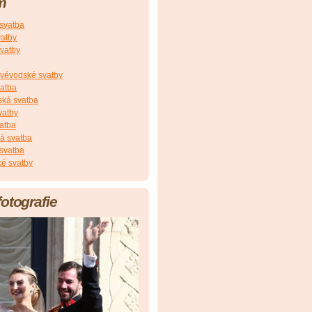
m
 svatba
vatby
vatby
vévodské svatby
vatba
ská svatba
vatby
atba
á svatba
svatba
é svatby
fotografie