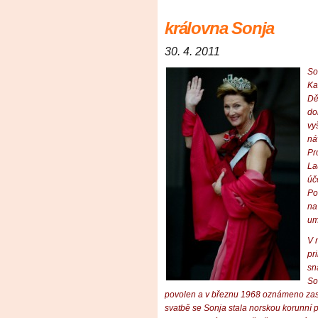
královna Sonja
30. 4. 2011
So
Ka
Dě
do
vy
ná
Pr
La
úče
Po
na
um
V 
pr
sn
So
povolen a v březnu 1968 oznámeno zasn
svatbě se Sonja stala norskou korunní 