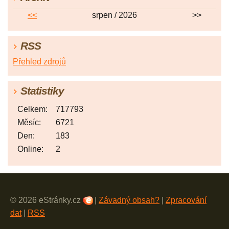
<<
srpen / 2026
>>
RSS
Přehled zdrojů
Statistiky
Celkem:
717793
Měsíc:
6721
Den:
183
Online:
2
© 2026 eStránky.cz
|
Závadný obsah?
|
Zpracování
dat
|
RSS