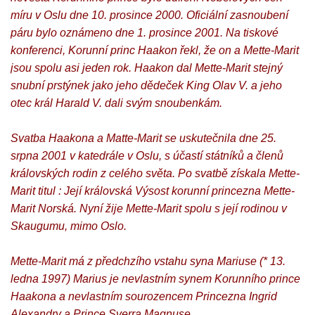
míru v Oslu dne 10. prosince 2000. Oficiální zasnoubení
páru bylo oznámeno dne 1. prosince 2001. Na tiskové
konferenci, Korunní princ Haakon řekl, že on a Mette-Marit
jsou spolu asi jeden rok. Haakon dal Mette-Marit stejný
snubní prstýnek jako jeho dědeček King Olav V. a jeho
otec král Harald V. dali svým snoubenkám.
Svatba Haakona a Matte-Marit se uskutečnila dne 25.
srpna 2001 v katedrále v Oslu, s účastí státníků a členů
královských rodin z celého světa. Po svatbě získala Mette-
Marit titul : Její královská Výsost korunní princezna Mette-
Marit Norská. Nyní žije Mette-Marit spolu s její rodinou v
Skaugumu, mimo Oslo.
Mette-Marit má z předchzího vstahu syna Mariuse (* 13.
ledna 1997) Marius je nevlastním synem Korunního prince
Haakona a nevlastním sourozencem Princezna Ingrid
Alexandry a Prince Sverra Magnuse.