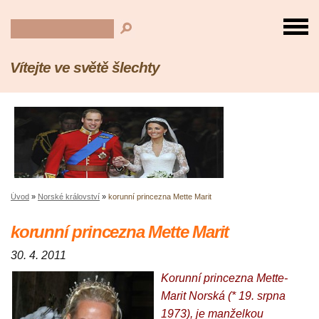
Vítejte ve světě šlechty
Úvod
»
Norské království
»
korunní princezna Mette Marit
korunní princezna Mette Marit
30. 4. 2011
Korunní princezna Mette-
Marit Norská (* 19. srpna
1973), je manželkou