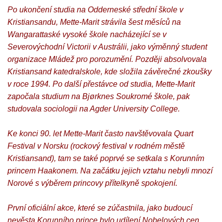
Po ukončení studia na Odderneské střední škole v
Kristiansandu, Mette-Marit strávila šest měsíců na
Wangarattaské vysoké škole nacházející se v
Severovýchodní Victorii v Austrálii, jako výměnný student
organizace Mládež pro porozumění. Později absolvovala
Kristiansand katedralskole, kde složila závěrečné zkoušky
v roce 1994. Po další přestávce od studia, Mette-Marit
započala studium na Bjørknes Soukromé škole, pak
studovala sociologii na Agder University College.
Ke konci 90. let Mette-Marit často navštěvovala Quart
Festival v Norsku (rockový festival v rodném městě
Kristiansand), tam se také poprvé se setkala s Korunním
princem Haakonem. Na začátku jejich vztahu nebyli mnozí
Norové s výběrem princovy přítelkyně spokojení.
První oficiální akce, které se zúčastnila, jako budoucí
nevěsta Korunního prince bylo udílení Nobelových cen