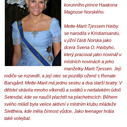
korunního prince Haakona
Magnuse Norského.
Mette-Marit Tjessem Høiby
se narodila v Kristiansandu,
v jižní části Norska jako
dcera Svena O. Høibyho,
který pracoval jako novinář v
místních novinách a jeho
manželky Marit Tjessen. Její
rodiče se rozvedli, a její otec se později oženil s Renate
Barsgård. Mette-Marit má jednu sestru a dva starší bratry. V
dětství strávila mnoho víkendů a svátků v nedalekém údolí
Setesdal, kde se naučil plachtit na plachetnicích. Během
svého mládí byla velice aktivní v místním klubu mládeže
Slettheia, kde měla činnost vůdce. Jako teenager hrála
také volejbal.