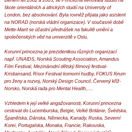
Během let 2002 a 2003, se Princezna věnovala studiu na
škole orientálních a afrických studií na University of
London, bez absolvování. Byla rovněž přijata jako asistent
na NORAD (norská vládní organizace). V současné době
Mette-Marit se účastní přednášek na fakultě umění a
společenských věd na univerzitě v Oslu.
Korunní princezna je prezidentkou různých organizací
např. UNAIDS, Norská Scouting Association, Amandus
Film Festival, Mezinárodní dětský filmový festival-
Kristiansand, Risor Festival komorní hudby, FOKUS fórum
pro ženy a rozvoj, Norský Design Council, Červený kříž-
Norsko, Norská rada pro Mental Health,….
Vzhledem k její velké angažovanosti, Korunní princezna
cestovat do Lucemburska, Belgie, Velké Británie, Švédska,
Španělska, Dánska, Německa, Kanady, Ruska, Severní
Korei, Portugalska, Monaka, Francie, Rakouska,