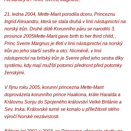
21. ledna 2004, Mette-Marit porodila dceru, Princeznu
Ingrid Alexandru, která se stala druhá v linii nástupnictví na
norský trůn. Druhé dídě Korunního páru se narodilo 3.
prosince 2005Mette-Marit gave birth to her third child, .
Princ Sverre Margnus je třetí v linii nástupnictví na norský
trůn po jeho starší sestře a otci. Nicméně, v linii
nástupnictví na britský trůn je Sverre před jeho sestra díky
systému, kdy mají mužští potomci přednost před potomky
ženskými.
V říjnu roku 2005, korunní princezna Mette-Marit
doprovázela korunního prince Haakona, krále Haralda a
Královnu Sonju do Spojeného království Velké Británie a
Sev. Irska. Královské turné se konalo u příležitosti stého
výročí Norské nezávislosti.