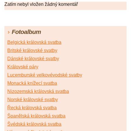
Zatím nebyl vložen žádný komentář
Fotoalbum
Belgická královská svatba
Britské královské svatby
Dánské královské svatby
Královské páry
Lucemburské velkovévodské svatby
Monacká knížecí svatba
Nizozemská královská svatba
Norské královské svatby
Řecká královská svatba
Španělská královská svatba
Švédská královská svatba