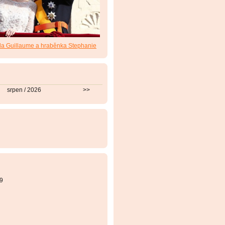
da Guillaume a hraběnka Stephanie
srpen / 2026
>>
9