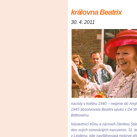
královna Beatrix
30. 4. 2011
nacisty v květnu 1940 – nejprve do Angl
1945 absolvovala Beatrix výuku v De W
Bilthovenu.
Následnicí trůnu a zároveň členkou Stát
den svých osmnáctých narozenin, 31. le
v Leidenu, kde navštěvovala nejprve př