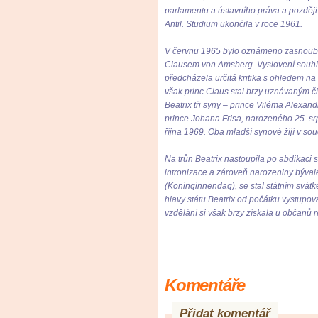
parlamentu a ústavního práva a pozděj
Antil. Studium ukončila v roce 1961.
V červnu 1965 bylo oznámeno zasnoube
Clausem von Amsberg. Vyslovení souh
předcházela určitá kritika s ohledem n
však princ Claus stal brzy uznávaným
Beatrix tři syny – prince Viléma Alexan
prince Johana Frisa, narozeného 25. sr
října 1969. Oba mladší synové žijí v s
Na trůn Beatrix nastoupila po abdikaci s
intronizace a zároveň narozeniny býval
(Koninginnendag), se stal státním svát
hlavy státu Beatrix od počátku vystupov
vzdělání si však brzy získala u občanů r
Komentáře
Přidat komentář