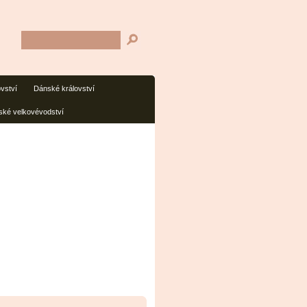
ovství
Dánské království
ké velkovévodství