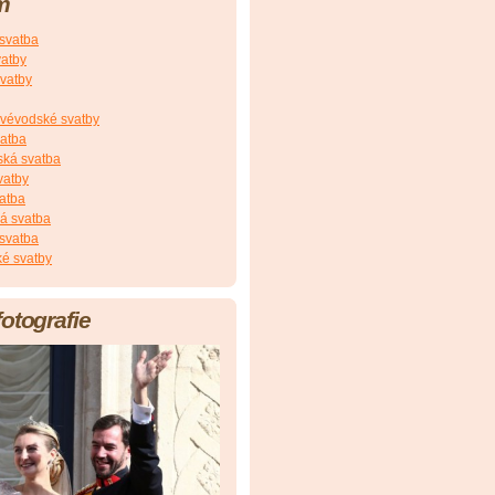
m
 svatba
vatby
vatby
vévodské svatby
vatba
ská svatba
vatby
atba
á svatba
svatba
é svatby
fotografie