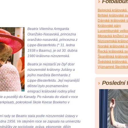
Fotoalbu
Belgická královská
Britské královské s
Dánské královské s
Královské páry
Beatrix Vilemína Armgarda
Lucemburské velko
Oranžsko-Nasavská, princezna
Monacká knížecí s
oranžsko-nasavská, princezna z
Nizozemská králov
Lippe-Biesterfeldu (* 31. ledna
Norské královské s
1938 v Baarnu), je od 30. dubna
Řecká královská sv
1980 královna nizozemská.
Španělská královsk
Švédská královská 
Beatrix je nejstarší ze čtyř dcer
Významné šlechtick
nizozemské královny Juliány a
jejího manžela Bernharda z
Lippe-Biesterfeldu. Její nejranější
Poslední 
dětství bylo poznamenáno
emigrací královské rodiny před
ie a později do Kanady. Po návratu do vlasti v roce
erkplaats, pokrokové škole Keese Boekeho v
ní rady se Beatrix stala podle nizozemské ústavy v
dna 1956. Ve stejném roce se zapsala na univerzitu
ednášky ze sociologie, práva, ekonomie, dějin