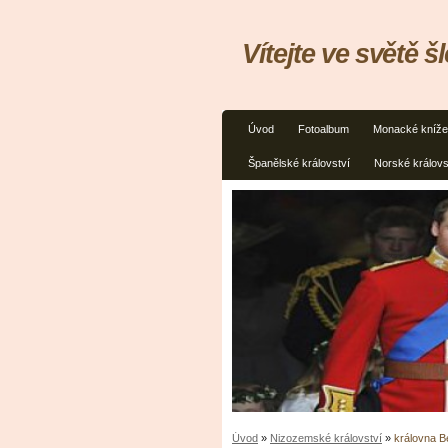
Vítejte ve světě š
Úvod
Fotoalbum
Monacké kníže
Španělské království
Norské královs
Úvod
»
Nizozemské království
»
královna B