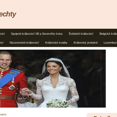
lechty
ctví
Spojené království VB a Severního Irska
Švédské království
Belgické král
tví
Nizozemské království
Královské svatby
Královský protokol
Lucemburs
eatrix