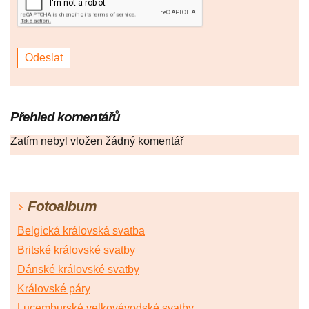
Přehled komentářů
Zatím nebyl vložen žádný komentář
Fotoalbum
Belgická královská svatba
Britské královské svatby
Dánské královské svatby
Královské páry
Lucemburské velkovévodské svatby