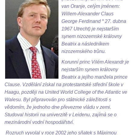
van Oranje, celým jménem:
Willem-Alexander Claus
George Ferdinand * 27. dubna
1967 Utrecht) je nejstarším
synem nizozemské královny
Beatrix a následníkem
nizozemského trůnu.
Korunní princ Vilém Alexandr je
nejstarším synem královny
Beatrix a jejího manžela prince
Clause. Vzdělání získal na protestantské střední škole v
Haagu, později na United World College of the Atlantic ve
Walesu. Byl připravován pro státnické záležitosti s
vědomím, že jednoho dne převezme vládu v zemi.
Studoval historii na univerzitě v Leidenu, zajímá se o
mezinárodní vodní hospodářství.
Rozruch vyvolal v roce 2002 jeho sňatek s Máximou