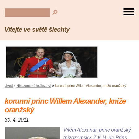
Vítejte ve světě šlechty
Úvod
»
Nizozemské království
»
korunní princ Willem Alexander, kníže oranžský
korunní princ Willem Alexander, kníže
oranžský
30. 4. 2011
Vilém Alexandr, princ oranžský
(nizozemsky: Z.K.H. de Prins