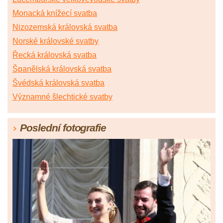
Monacká knížecí svatba
Nizozemská královská svatba
Norské královské svatby
Řecká královská svatba
Španělská královská svatba
Švédská královská svatba
Významné šlechtické svatby
Poslední fotografie