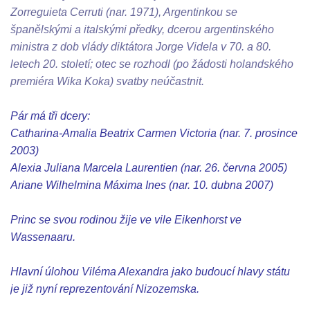
Zorreguieta Cerruti (nar. 1971), Argentinkou se
španělskými a italskými předky, dcerou argentinského
ministra z dob vlády diktátora Jorge Videla v 70. a 80.
letech 20. století; otec se rozhodl (po žádosti holandského
premiéra Wika Koka) svatby neúčastnit.
Pár má tři dcery:
Catharina-Amalia Beatrix Carmen Victoria (nar. 7. prosince
2003)
Alexia Juliana Marcela Laurentien (nar. 26. června 2005)
Ariane Wilhelmina Máxima Ines (nar. 10. dubna 2007)
Princ se svou rodinou žije ve vile Eikenhorst ve
Wassenaaru.
Hlavní úlohou Viléma Alexandra jako budoucí hlavy státu
je již nyní reprezentování Nizozemska.